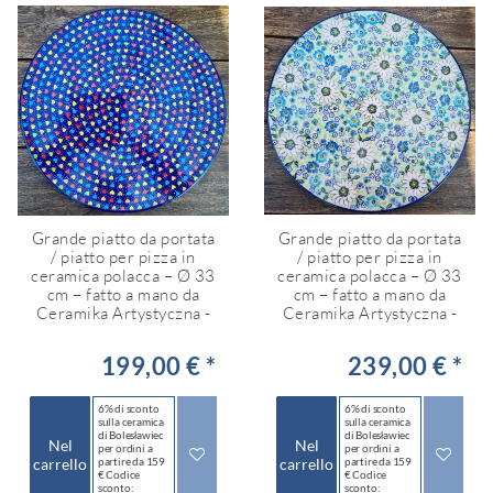
Grande piatto da portata
Grande piatto da portata
/ piatto per pizza in
/ piatto per pizza in
ceramica polacca – Ø 33
ceramica polacca – Ø 33
cm – fatto a mano da
cm – fatto a mano da
Ceramika Artystyczna -
Ceramika Artystyczna -
199,00 € *
239,00 € *
6% di sconto
6% di sconto
sulla ceramica
sulla ceramica
di Bolesławiec
di Bolesławiec
Nel
Nel
per ordini a
per ordini a
carrello
partire da 159
carrello
partire da 159
€ Codice
€ Codice
sconto:
sconto: