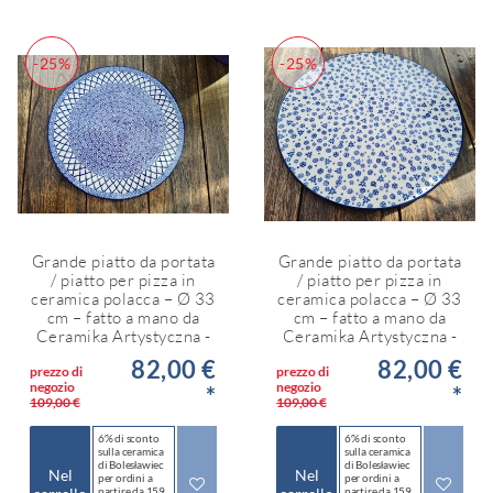
-25%
-25%
Grande piatto da portata
Grande piatto da portata
/ piatto per pizza in
/ piatto per pizza in
ceramica polacca – Ø 33
ceramica polacca – Ø 33
cm – fatto a mano da
cm – fatto a mano da
Ceramika Artystyczna -
Ceramika Artystyczna -
82,00 €
82,00 €
prezzo di
prezzo di
negozio
negozio
*
*
109,00 €
109,00 €
6% di sconto
6% di sconto
sulla ceramica
sulla ceramica
di Bolesławiec
di Bolesławiec
Nel
Nel
per ordini a
per ordini a
partire da 159
partire da 159