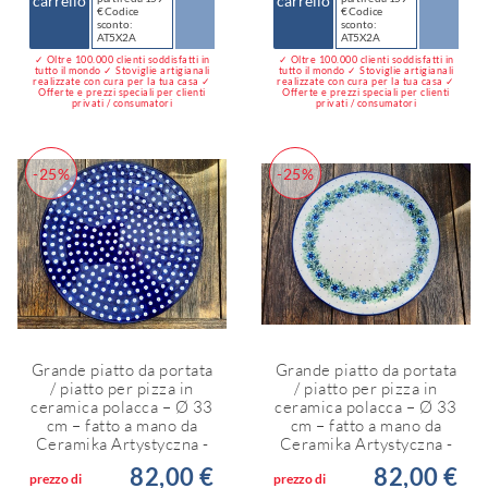
carrello
carrello
€ Codice
€ Codice
sconto:
sconto:
AT5X2A
AT5X2A
✓ Oltre 100.000 clienti soddisfatti in
✓ Oltre 100.000 clienti soddisfatti in
tutto il mondo ✓ Stoviglie artigianali
tutto il mondo ✓ Stoviglie artigianali
realizzate con cura per la tua casa ✓
realizzate con cura per la tua casa ✓
Offerte e prezzi speciali per clienti
Offerte e prezzi speciali per clienti
privati / consumatori
privati / consumatori
-25%
-25%
Grande piatto da portata
Grande piatto da portata
/ piatto per pizza in
/ piatto per pizza in
ceramica polacca – Ø 33
ceramica polacca – Ø 33
cm – fatto a mano da
cm – fatto a mano da
Ceramika Artystyczna -
Ceramika Artystyczna -
82,00 €
82,00 €
prezzo di
prezzo di