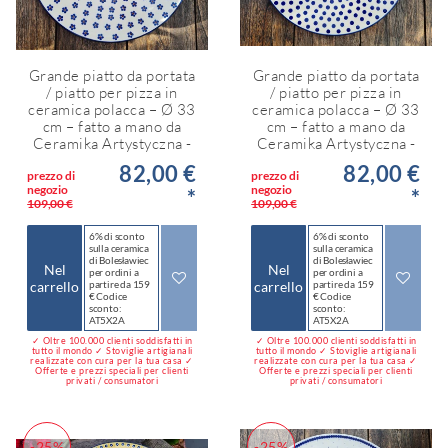
Grande piatto da portata
Grande piatto da portata
/ piatto per pizza in
/ piatto per pizza in
ceramica polacca – Ø 33
ceramica polacca – Ø 33
cm – fatto a mano da
cm – fatto a mano da
Ceramika Artystyczna -
Ceramika Artystyczna -
82,00 €
82,00 €
prezzo di
prezzo di
negozio
negozio
*
*
109,00 €
109,00 €
6% di sconto
6% di sconto
sulla ceramica
sulla ceramica
di Bolesławiec
di Bolesławiec
Nel
Nel
per ordini a
per ordini a
carrello
partire da 159
carrello
partire da 159
€ Codice
€ Codice
sconto:
sconto:
AT5X2A
AT5X2A
✓ Oltre 100.000 clienti soddisfatti in
✓ Oltre 100.000 clienti soddisfatti in
tutto il mondo ✓ Stoviglie artigianali
tutto il mondo ✓ Stoviglie artigianali
realizzate con cura per la tua casa ✓
realizzate con cura per la tua casa ✓
Offerte e prezzi speciali per clienti
Offerte e prezzi speciali per clienti
privati / consumatori
privati / consumatori
-25%
-25%