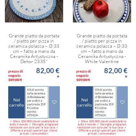
Grande piatto da portata
Grande piatto da portata
/ piatto per pizza in
/ piatto per pizza in
ceramica polacca – Ø 33
ceramica polacca – Ø 33
cm – fatto a mano da
cm – fatto a mano da
Ceramika Artystyczna -
Ceramika Artystyczna -
Dekor 2335*
White Valentine
82,00 €
82,00 €
prezzo di
prezzo di
negozio
negozio
*
*
109,00 €
109,00 €
6% di sconto
6% di sconto
sulla ceramica
sulla ceramica
di Bolesławiec
di Bolesławiec
Nel
Nel
per ordini a
per ordini a
carrello
partire da 159
carrello
partire da 159
€ Codice
€ Codice
sconto:
sconto:
AT5X2A
AT5X2A
✓ Oltre 100.000 clienti soddisfatti in
✓ Oltre 100.000 clienti soddisfatti in
tutto il mondo ✓ Stoviglie artigianali
tutto il mondo ✓ Stoviglie artigianali
realizzate con cura per la tua casa ✓
realizzate con cura per la tua casa ✓
Offerte e prezzi speciali per clienti
Offerte e prezzi speciali per clienti
privati / consumatori
privati / consumatori