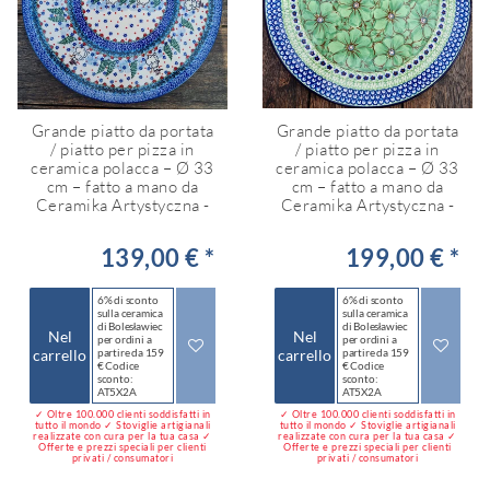
Grande piatto da portata
Grande piatto da portata
/ piatto per pizza in
/ piatto per pizza in
ceramica polacca – Ø 33
ceramica polacca – Ø 33
cm – fatto a mano da
cm – fatto a mano da
Ceramika Artystyczna -
Ceramika Artystyczna -
139,00 € *
199,00 € *
6% di sconto
6% di sconto
sulla ceramica
sulla ceramica
di Bolesławiec
di Bolesławiec
Nel
Nel
per ordini a
per ordini a
carrello
partire da 159
carrello
partire da 159
€ Codice
€ Codice
sconto:
sconto:
AT5X2A
AT5X2A
✓ Oltre 100.000 clienti soddisfatti in
✓ Oltre 100.000 clienti soddisfatti in
tutto il mondo ✓ Stoviglie artigianali
tutto il mondo ✓ Stoviglie artigianali
realizzate con cura per la tua casa ✓
realizzate con cura per la tua casa ✓
Offerte e prezzi speciali per clienti
Offerte e prezzi speciali per clienti
privati / consumatori
privati / consumatori