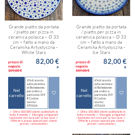
Grande piatto da portata
Grande piatto da portata
/ piatto per pizza in
/ piatto per pizza in
ceramica polacca – Ø 33
ceramica polacca – Ø 33
cm – fatto a mano da
cm – fatto a mano da
Ceramika Artystyczna -
Ceramika Artystyczna -
White Stars
Ice Stars
82,00 €
82,00 €
prezzo di
prezzo di
negozio
negozio
*
*
109,00 €
109,00 €
6% di sconto
6% di sconto
sulla ceramica
sulla ceramica
di Bolesławiec
di Bolesławiec
Nel
Nel
per ordini a
per ordini a
carrello
partire da 159
carrello
partire da 159
€ Codice
€ Codice
sconto:
sconto:
AT5X2A
AT5X2A
✓ Oltre 100.000 clienti soddisfatti in
✓ Oltre 100.000 clienti soddisfatti in
tutto il mondo ✓ Stoviglie artigianali
tutto il mondo ✓ Stoviglie artigianali
realizzate con cura per la tua casa ✓
realizzate con cura per la tua casa ✓
Offerte e prezzi speciali per clienti
Offerte e prezzi speciali per clienti
privati / consumatori
privati / consumatori