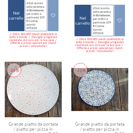
6% di sconto
sulla ceramica
6% di sconto
di Bolesławiec
sulla ceramica
Nel
per ordini a
di Bolesławiec
carrello
partire da 159
Nel
per ordini a
€ Codice
carrello
partire da 159
sconto:
€ Codice
AT5X2A
sconto:
AT5X2A
✓ Oltre 100.000 clienti soddisfatti in
tutto il mondo ✓ Stoviglie artigianali
✓ Oltre 100.000 clienti soddisfatti in
realizzate con cura per la tua casa ✓
tutto il mondo ✓ Stoviglie artigianali
Offerte e prezzi speciali per clienti
realizzate con cura per la tua casa ✓
privati / consumatori
Offerte e prezzi speciali per clienti
privati / consumatori
-25%
-25%
Grande piatto da portata
Grande piatto da portata
/ piatto per pizza in
/ piatto per pizza in