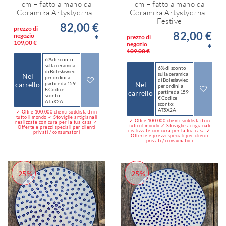
cm – fatto a mano da
cm – fatto a mano da
Ceramika Artystyczna -
Ceramika Artystyczna -
Festive
82,00 €
prezzo di
82,00 €
negozio
*
prezzo di
109,00 €
negozio
*
109,00 €
6% di sconto
sulla ceramica
6% di sconto
di Bolesławiec
sulla ceramica
Nel
per ordini a
di Bolesławiec
carrello
partire da 159
Nel
per ordini a
€ Codice
carrello
partire da 159
sconto:
€ Codice
AT5X2A
sconto:
AT5X2A
✓ Oltre 100.000 clienti soddisfatti in
tutto il mondo ✓ Stoviglie artigianali
✓ Oltre 100.000 clienti soddisfatti in
realizzate con cura per la tua casa ✓
tutto il mondo ✓ Stoviglie artigianali
Offerte e prezzi speciali per clienti
realizzate con cura per la tua casa ✓
privati / consumatori
Offerte e prezzi speciali per clienti
privati / consumatori
-25%
-25%