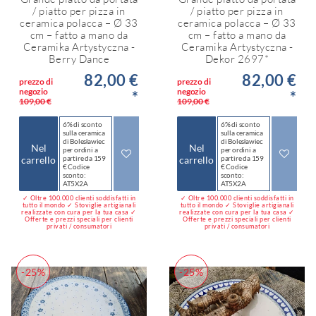
/ piatto per pizza in
/ piatto per pizza in
ceramica polacca – Ø 33
ceramica polacca – Ø 33
cm – fatto a mano da
cm – fatto a mano da
Ceramika Artystyczna -
Ceramika Artystyczna -
Berry Dance
Dekor 2697*
82,00 €
82,00 €
prezzo di
prezzo di
negozio
negozio
*
*
109,00 €
109,00 €
6% di sconto
6% di sconto
sulla ceramica
sulla ceramica
di Bolesławiec
di Bolesławiec
Nel
Nel
per ordini a
per ordini a
carrello
partire da 159
carrello
partire da 159
€ Codice
€ Codice
sconto:
sconto:
AT5X2A
AT5X2A
✓ Oltre 100.000 clienti soddisfatti in
✓ Oltre 100.000 clienti soddisfatti in
tutto il mondo ✓ Stoviglie artigianali
tutto il mondo ✓ Stoviglie artigianali
realizzate con cura per la tua casa ✓
realizzate con cura per la tua casa ✓
Offerte e prezzi speciali per clienti
Offerte e prezzi speciali per clienti
privati / consumatori
privati / consumatori
-25%
-25%