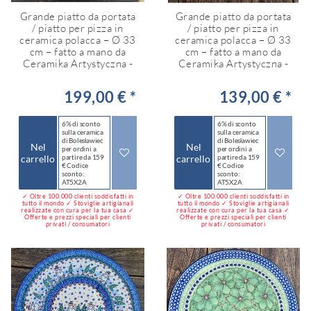
Grande piatto da portata
Grande piatto da portata
/ piatto per pizza in
/ piatto per pizza in
ceramica polacca – Ø 33
ceramica polacca – Ø 33
cm – fatto a mano da
cm – fatto a mano da
Ceramika Artystyczna -
Ceramika Artystyczna -
199,00 € *
139,00 € *
6% di sconto
6% di sconto
sulla ceramica
sulla ceramica
di Bolesławiec
di Bolesławiec
Nel
Nel
per ordini a
per ordini a
carrello
partire da 159
carrello
partire da 159
€ Codice
€ Codice
sconto:
sconto:
AT5X2A
AT5X2A
✓ Oltre 100.000 clienti soddisfatti in
✓ Oltre 100.000 clienti soddisfatti in
tutto il mondo ✓ Stoviglie artigianali
tutto il mondo ✓ Stoviglie artigianali
realizzate con cura per la tua casa ✓
realizzate con cura per la tua casa ✓
Offerte e prezzi speciali per clienti
Offerte e prezzi speciali per clienti
privati / consumatori
privati / consumatori