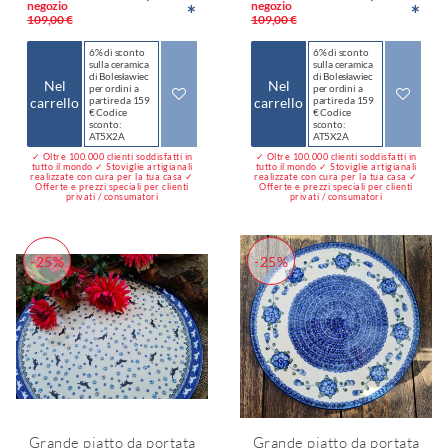
negozio
negozio
*
*
109,00 €
109,00 €
6% di sconto
6% di sconto
sulla ceramica
sulla ceramica
di Bolesławiec
di Bolesławiec
Nel
Nel
per ordini a
per ordini a
carrello
partire da 159
carrello
partire da 159
€ Codice
€ Codice
sconto:
sconto:
AT5X2A
AT5X2A
✓ Oltre 100.000 clienti soddisfatti in
✓ Oltre 100.000 clienti soddisfatti in
tutto il mondo ✓ Stoviglie artigianali
tutto il mondo ✓ Stoviglie artigianali
realizzate con cura per la tua casa ✓
realizzate con cura per la tua casa ✓
Offerte e prezzi speciali per clienti
Offerte e prezzi speciali per clienti
privati / consumatori
privati / consumatori
-25%
-25%
Grande piatto da portata
Grande piatto da portata