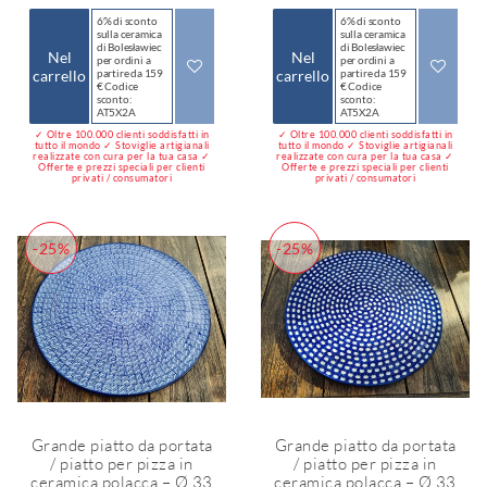
6% di sconto
6% di sconto
sulla ceramica
sulla ceramica
di Bolesławiec
di Bolesławiec
Nel
Nel
per ordini a
per ordini a
carrello
partire da 159
carrello
partire da 159
€ Codice
€ Codice
sconto:
sconto:
AT5X2A
AT5X2A
✓ Oltre 100.000 clienti soddisfatti in
✓ Oltre 100.000 clienti soddisfatti in
tutto il mondo ✓ Stoviglie artigianali
tutto il mondo ✓ Stoviglie artigianali
realizzate con cura per la tua casa ✓
realizzate con cura per la tua casa ✓
Offerte e prezzi speciali per clienti
Offerte e prezzi speciali per clienti
privati / consumatori
privati / consumatori
-25%
-25%
Grande piatto da portata
Grande piatto da portata
/ piatto per pizza in
/ piatto per pizza in
ceramica polacca – Ø 33
ceramica polacca – Ø 33