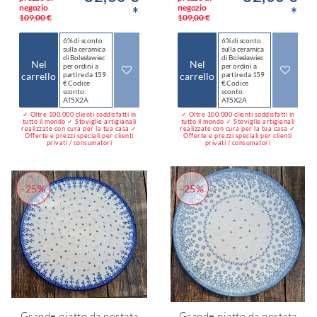
negozio
negozio
*
*
109,00 €
109,00 €
6% di sconto
6% di sconto
sulla ceramica
sulla ceramica
di Bolesławiec
di Bolesławiec
Nel
Nel
per ordini a
per ordini a
carrello
partire da 159
carrello
partire da 159
€ Codice
€ Codice
sconto:
sconto:
AT5X2A
AT5X2A
✓ Oltre 100.000 clienti soddisfatti in
✓ Oltre 100.000 clienti soddisfatti in
tutto il mondo ✓ Stoviglie artigianali
tutto il mondo ✓ Stoviglie artigianali
realizzate con cura per la tua casa ✓
realizzate con cura per la tua casa ✓
Offerte e prezzi speciali per clienti
Offerte e prezzi speciali per clienti
privati / consumatori
privati / consumatori
-25%
-25%
Grande piatto da portata
Grande piatto da portata