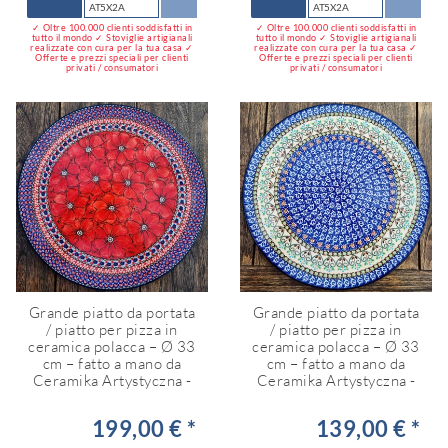
AT5X2A
AT5X2A
✓ Oltre 100.000 clienti soddisfatti in
✓ Oltre 100.000 clienti soddisfatti in
tutto il mondo ✓ Stoviglie artigianali
tutto il mondo ✓ Stoviglie artigianali
realizzate con cura per la tua casa ✓
realizzate con cura per la tua casa ✓
Offerte e prezzi speciali per clienti
Offerte e prezzi speciali per clienti
privati / consumatori
privati / consumatori
Grande piatto da portata
Grande piatto da portata
/ piatto per pizza in
/ piatto per pizza in
ceramica polacca – Ø 33
ceramica polacca – Ø 33
cm – fatto a mano da
cm – fatto a mano da
Ceramika Artystyczna -
Ceramika Artystyczna -
199,00 € *
139,00 € *