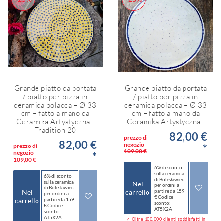
Grande piatto da portata
Grande piatto da portata
/ piatto per pizza in
/ piatto per pizza in
ceramica polacca – Ø 33
ceramica polacca – Ø 33
cm – fatto a mano da
cm – fatto a mano da
Ceramika Artystyczna -
Ceramika Artystyczna -
Tradition 20
82,00 €
prezzo di
82,00 €
negozio
*
prezzo di
109,00 €
negozio
*
109,00 €
6% di sconto
sulla ceramica
6% di sconto
di Bolesławiec
sulla ceramica
Nel
per ordini a
di Bolesławiec
Nel
carrello
partire da 159
per ordini a
€ Codice
carrello
partire da 159
sconto:
€ Codice
AT5X2A
sconto:
AT5X2A
✓ Oltre 100.000 clienti soddisfatti in