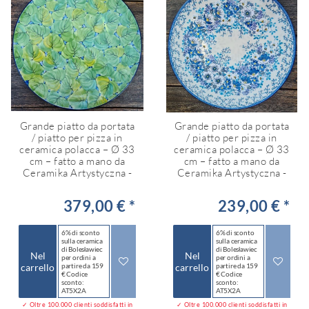
Grande piatto da portata
Grande piatto da portata
/ piatto per pizza in
/ piatto per pizza in
ceramica polacca – Ø 33
ceramica polacca – Ø 33
cm – fatto a mano da
cm – fatto a mano da
Ceramika Artystyczna -
Ceramika Artystyczna -
379,00 € *
239,00 € *
6% di sconto
6% di sconto
sulla ceramica
sulla ceramica
di Bolesławiec
di Bolesławiec
Nel
Nel
per ordini a
per ordini a
carrello
partire da 159
carrello
partire da 159
€ Codice
€ Codice
sconto:
sconto:
AT5X2A
AT5X2A
✓ Oltre 100.000 clienti soddisfatti in
✓ Oltre 100.000 clienti soddisfatti in