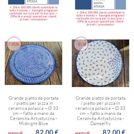
AT5X2A
sconto:
AT5X2A
✓ Oltre 100.000 clienti soddisfatti in
tutto il mondo ✓ Stoviglie artigianali
✓ Oltre 100.000 clienti soddisfatti in
realizzate con cura per la tua casa ✓
tutto il mondo ✓ Stoviglie artigianali
Offerte e prezzi speciali per clienti
realizzate con cura per la tua casa ✓
privati / consumatori
Offerte e prezzi speciali per clienti
privati / consumatori
-25%
-25%
Grande piatto da portata
Grande piatto da portata
/ piatto per pizza in
/ piatto per pizza in
ceramica polacca – Ø 33
ceramica polacca – Ø 33
cm – fatto a mano da
cm – fatto a mano da
Ceramika Artystyczna -
Ceramika Artystyczna -
Midnight Blue
Damselfly
82,00 €
82,00 €
prezzo di
prezzo di