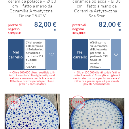
ceramica polacca – Ø 33
ceramica polacca – Ø 33
cm – fatto a mano da
cm – fatto a mano da
Ceramika Artystyczna -
Ceramika Artystyczna -
Dekor 2542V
Sea Star
82,00 €
82,00 €
prezzo di
prezzo di
negozio
negozio
*
*
109,00 €
109,00 €
6% di sconto
6% di sconto
sulla ceramica
sulla ceramica
di Bolesławiec
di Bolesławiec
Nel
Nel
per ordini a
per ordini a
carrello
partire da 159
carrello
partire da 159
€ Codice
€ Codice
sconto:
sconto:
AT5X2A
AT5X2A
✓ Oltre 100.000 clienti soddisfatti in
✓ Oltre 100.000 clienti soddisfatti in
tutto il mondo ✓ Stoviglie artigianali
tutto il mondo ✓ Stoviglie artigianali
realizzate con cura per la tua casa ✓
realizzate con cura per la tua casa ✓
Offerte e prezzi speciali per clienti
Offerte e prezzi speciali per clienti
privati / consumatori
privati / consumatori
-25%
-25%