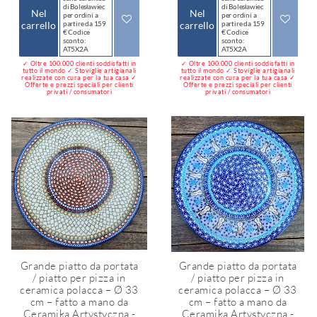
di Bolesławiec
di Bolesławiec
Nel
Nel
per ordini a
per ordini a
carrello
partire da 159
carrello
partire da 159
€ Codice
€ Codice
sconto:
sconto:
AT5X2A
AT5X2A
✓ Oltre 100.000 clienti soddisfatti in
✓ Oltre 100.000 clienti soddisfatti in
tutto il mondo ✓ Stoviglie artigianali
tutto il mondo ✓ Stoviglie artigianali
realizzate con cura per la tua casa ✓
realizzate con cura per la tua casa ✓
Offerte e prezzi speciali per clienti
Offerte e prezzi speciali per clienti
privati / consumatori
privati / consumatori
Grande piatto da portata
Grande piatto da portata
/ piatto per pizza in
/ piatto per pizza in
ceramica polacca – Ø 33
ceramica polacca – Ø 33
cm – fatto a mano da
cm – fatto a mano da
Ceramika Artystyczna -
Ceramika Artystyczna -