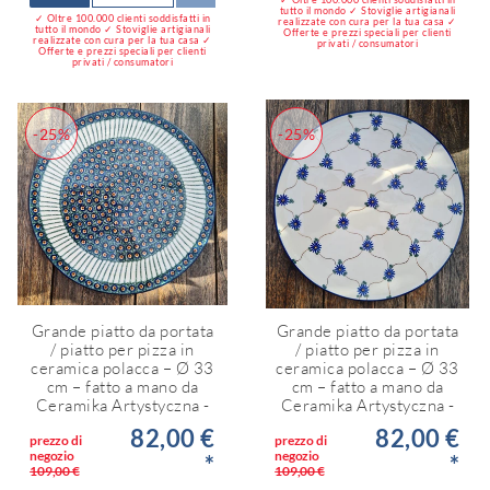
tutto il mondo ✓ Stoviglie artigianali
✓ Oltre 100.000 clienti soddisfatti in
realizzate con cura per la tua casa ✓
tutto il mondo ✓ Stoviglie artigianali
Offerte e prezzi speciali per clienti
realizzate con cura per la tua casa ✓
privati / consumatori
Offerte e prezzi speciali per clienti
privati / consumatori
-25%
-25%
Grande piatto da portata
Grande piatto da portata
/ piatto per pizza in
/ piatto per pizza in
ceramica polacca – Ø 33
ceramica polacca – Ø 33
cm – fatto a mano da
cm – fatto a mano da
Ceramika Artystyczna -
Ceramika Artystyczna -
82,00 €
82,00 €
prezzo di
prezzo di
negozio
negozio
*
*
109,00 €
109,00 €