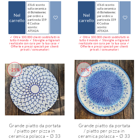
6% di sconto
6% di sconto
sulla ceramica
sulla ceramica
di Bolesławiec
di Bolesławiec
Nel
Nel
per ordini a
per ordini a
carrello
partire da 159
carrello
partire da 159
€ Codice
€ Codice
sconto:
sconto:
AT5X2A
AT5X2A
✓ Oltre 100.000 clienti soddisfatti in
✓ Oltre 100.000 clienti soddisfatti in
tutto il mondo ✓ Stoviglie artigianali
tutto il mondo ✓ Stoviglie artigianali
realizzate con cura per la tua casa ✓
realizzate con cura per la tua casa ✓
Offerte e prezzi speciali per clienti
Offerte e prezzi speciali per clienti
privati / consumatori
privati / consumatori
-25%
-25%
Grande piatto da portata
Grande piatto da portata
/ piatto per pizza in
/ piatto per pizza in
ceramica polacca – Ø 33
ceramica polacca – Ø 33