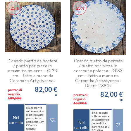
-25%
-25%
Grande piatto da portata
Grande piatto da portata
/ piatto per pizza in
/ piatto per pizza in
ceramica polacca – Ø 33
ceramica polacca – Ø 33
cm – fatto a mano da
cm – fatto a mano da
Ceramika Artystyczna -
Ceramika Artystyczna -
Dekor 2381x
82,00 €
prezzo di
82,00 €
negozio
*
prezzo di
109,00 €
negozio
*
109,00 €
6% di sconto
sulla ceramica
6% di sconto
di Bolesławiec
sulla ceramica
Nel
per ordini a
di Bolesławiec
carrello
partire da 159
Nel
per ordini a
€ Codice
carrello
partire da 159
sconto:
€ Codice