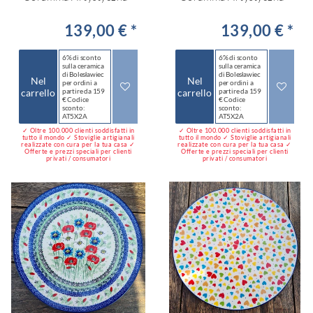
139,00 € *
139,00 € *
6% di sconto
6% di sconto
sulla ceramica
sulla ceramica
di Bolesławiec
di Bolesławiec
Nel
Nel
per ordini a
per ordini a
carrello
partire da 159
carrello
partire da 159
€ Codice
€ Codice
sconto:
sconto:
AT5X2A
AT5X2A
✓ Oltre 100.000 clienti soddisfatti in
✓ Oltre 100.000 clienti soddisfatti in
tutto il mondo ✓ Stoviglie artigianali
tutto il mondo ✓ Stoviglie artigianali
realizzate con cura per la tua casa ✓
realizzate con cura per la tua casa ✓
Offerte e prezzi speciali per clienti
Offerte e prezzi speciali per clienti
privati / consumatori
privati / consumatori