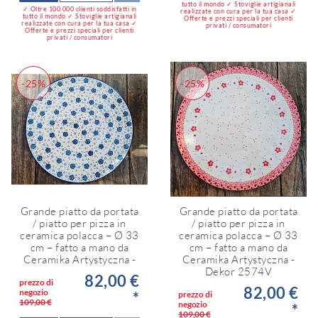
tutto il mondo ✓ Stoviglie artigianali
✓ Oltre 100.000 clienti soddisfatti in
realizzate con cura per la tua casa ✓
tutto il mondo ✓ Stoviglie artigianali
Offerte e prezzi speciali per clienti
realizzate con cura per la tua casa ✓
privati / consumatori
Offerte e prezzi speciali per clienti
privati / consumatori
-25%
-25%
Grande piatto da portata
Grande piatto da portata
/ piatto per pizza in
/ piatto per pizza in
ceramica polacca – Ø 33
ceramica polacca – Ø 33
cm – fatto a mano da
cm – fatto a mano da
Ceramika Artystyczna -
Ceramika Artystyczna -
Dekor 2574V
82,00 €
prezzo di
82,00 €
negozio
*
prezzo di
109,00 €
negozio
*
109,00 €