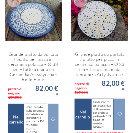
-25%
-25%
Grande piatto da portata
Grande piatto da portata
/ piatto per pizza in
/ piatto per pizza in
ceramica polacca – Ø 33
ceramica polacca – Ø 33
cm – fatto a mano da
cm – fatto a mano da
Ceramika Artystyczna -
Ceramika Artystyczna -
Belle Fleur
82,00 €
prezzo di
82,00 €
negozio
*
prezzo di
109,00 €
negozio
*
109,00 €
6% di sconto
sulla ceramica
6% di sconto
di Bolesławiec
sulla ceramica
Nel
per ordini a
di Bolesławiec
Nel
carrello
partire da 159
per ordini a
€ Codice
carrello
partire da 159
sconto:
€ Codice
AT5X2A
sconto:
AT5X2A
✓ Oltre 100.000 clienti soddisfatti in