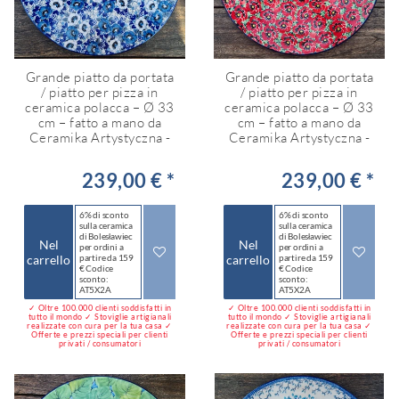
Grande piatto da portata
Grande piatto da portata
/ piatto per pizza in
/ piatto per pizza in
ceramica polacca – Ø 33
ceramica polacca – Ø 33
cm – fatto a mano da
cm – fatto a mano da
Ceramika Artystyczna -
Ceramika Artystyczna -
239,00 € *
239,00 € *
6% di sconto
6% di sconto
sulla ceramica
sulla ceramica
di Bolesławiec
di Bolesławiec
Nel
Nel
per ordini a
per ordini a
carrello
partire da 159
carrello
partire da 159
€ Codice
€ Codice
sconto:
sconto:
AT5X2A
AT5X2A
✓ Oltre 100.000 clienti soddisfatti in
✓ Oltre 100.000 clienti soddisfatti in
tutto il mondo ✓ Stoviglie artigianali
tutto il mondo ✓ Stoviglie artigianali
realizzate con cura per la tua casa ✓
realizzate con cura per la tua casa ✓
Offerte e prezzi speciali per clienti
Offerte e prezzi speciali per clienti
privati / consumatori
privati / consumatori