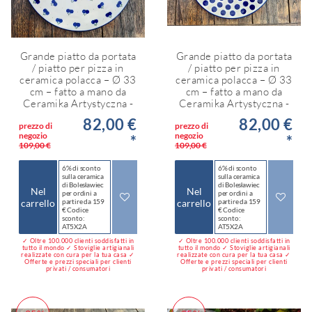
Grande piatto da portata
Grande piatto da portata
/ piatto per pizza in
/ piatto per pizza in
ceramica polacca – Ø 33
ceramica polacca – Ø 33
cm – fatto a mano da
cm – fatto a mano da
Ceramika Artystyczna -
Ceramika Artystyczna -
82,00 €
82,00 €
prezzo di
prezzo di
negozio
negozio
*
*
109,00 €
109,00 €
6% di sconto
6% di sconto
sulla ceramica
sulla ceramica
di Bolesławiec
di Bolesławiec
Nel
Nel
per ordini a
per ordini a
carrello
partire da 159
carrello
partire da 159
€ Codice
€ Codice
sconto:
sconto:
AT5X2A
AT5X2A
✓ Oltre 100.000 clienti soddisfatti in
✓ Oltre 100.000 clienti soddisfatti in
tutto il mondo ✓ Stoviglie artigianali
tutto il mondo ✓ Stoviglie artigianali
realizzate con cura per la tua casa ✓
realizzate con cura per la tua casa ✓
Offerte e prezzi speciali per clienti
Offerte e prezzi speciali per clienti
privati / consumatori
privati / consumatori