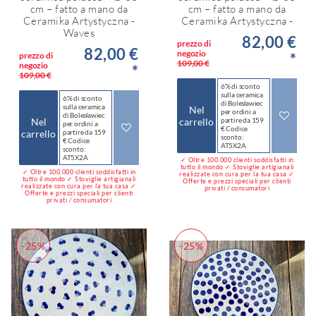
cm – fatto a mano da
cm – fatto a mano da
Ceramika Artystyczna -
Ceramika Artystyczna -
Waves
82,00 €
prezzo di
82,00 €
negozio
*
prezzo di
109,00 €
negozio
*
109,00 €
6% di sconto
sulla ceramica
6% di sconto
di Bolesławiec
sulla ceramica
Nel
per ordini a
di Bolesławiec
Nel
carrello
partire da 159
per ordini a
€ Codice
carrello
partire da 159
sconto:
€ Codice
AT5X2A
sconto:
AT5X2A
✓ Oltre 100.000 clienti soddisfatti in
tutto il mondo ✓ Stoviglie artigianali
✓ Oltre 100.000 clienti soddisfatti in
realizzate con cura per la tua casa ✓
tutto il mondo ✓ Stoviglie artigianali
Offerte e prezzi speciali per clienti
realizzate con cura per la tua casa ✓
privati / consumatori
Offerte e prezzi speciali per clienti
privati / consumatori
-25%
-25%