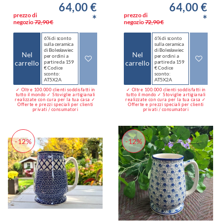
64,00 €
64,00 €
prezzo di
prezzo di
*
*
negozio
72,90 €
negozio
72,90 €
6% di sconto
6% di sconto
sulla ceramica
sulla ceramica
di Bolesławiec
di Bolesławiec
Nel
Nel
per ordini a
per ordini a
carrello
partire da 159
carrello
partire da 159
€ Codice
€ Codice
sconto:
sconto:
AT5X2A
AT5X2A
✓ Oltre 100.000 clienti soddisfatti in
✓ Oltre 100.000 clienti soddisfatti in
tutto il mondo ✓ Stoviglie artigianali
tutto il mondo ✓ Stoviglie artigianali
realizzate con cura per la tua casa ✓
realizzate con cura per la tua casa ✓
Offerte e prezzi speciali per clienti
Offerte e prezzi speciali per clienti
privati / consumatori
privati / consumatori
-12%
-12%