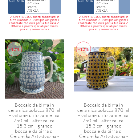
carrello
carrello
€ Codice
€ Codice
sconto:
sconto:
AT5X2A
AT5X2A
✓ Oltre 100.000 clienti soddisfatti in
✓ Oltre 100.000 clienti soddisfatti in
tutto il mondo ✓ Stoviglie artigianali
tutto il mondo ✓ Stoviglie artigianali
realizzate con cura per la tua casa ✓
realizzate con cura per la tua casa ✓
Offerte e prezzi speciali per clienti
Offerte e prezzi speciali per clienti
privati / consumatori
privati / consumatori
-12%
-12%
Boccale da birra in
Boccale da birra in
ceramica polacca 870 ml
ceramica polacca 870 ml
– volume utilizzabile: ca.
– volume utilizzabile: ca.
750 ml - altezza: ca.
750 ml - altezza: ca.
15,3 cm - grande
15,3 cm - grande
boccale da birra di
boccale da birra di
Ceramika Artystyczna -
Ceramika Artystyczna -