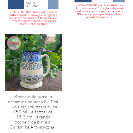
sconto:
✓ Oltre 100.000 clienti soddisfatti in
AT5X2A
tutto il mondo ✓ Stoviglie artigianali
realizzate con cura per la tua casa ✓
✓ Oltre 100.000 clienti soddisfatti in
Offerte e prezzi speciali per clienti
tutto il mondo ✓ Stoviglie artigianali
privati / consumatori
realizzate con cura per la tua casa ✓
Offerte e prezzi speciali per clienti
privati / consumatori
-12%
Boccale da birra in
ceramica polacca 870 ml
– volume utilizzabile: ca.
750 ml - altezza: ca.
15,3 cm - grande
boccale da birra di
Ceramika Artystyczna -