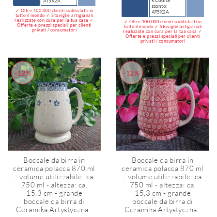
€ Codice
AT5X2A
sconto:
✓ Oltre 100.000 clienti soddisfatti in
AT5X2A
tutto il mondo ✓ Stoviglie artigianali
realizzate con cura per la tua casa ✓
✓ Oltre 100.000 clienti soddisfatti in
Offerte e prezzi speciali per clienti
tutto il mondo ✓ Stoviglie artigianali
privati / consumatori
realizzate con cura per la tua casa ✓
Offerte e prezzi speciali per clienti
privati / consumatori
-12%
-12%
Boccale da birra in
Boccale da birra in
ceramica polacca 870 ml
ceramica polacca 870 ml
– volume utilizzabile: ca.
– volume utilizzabile: ca.
750 ml - altezza: ca.
750 ml - altezza: ca.
15,3 cm - grande
15,3 cm - grande
boccale da birra di
boccale da birra di
Ceramika Artystyczna -
Ceramika Artystyczna -