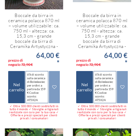
Boccale da birra in
Boccale da birra in
ceramica polacca 870 ml
ceramica polacca 870 ml
– volume utilizzabile: ca.
– volume utilizzabile: ca.
750 ml - altezza: ca.
750 ml - altezza: ca.
15,3 cm - grande
15,3 cm - grande
boccale da birra di
boccale da birra di
Ceramika Artystyczna -
Ceramika Artystyczna -
64,00 €
64,00 €
prezzo di
prezzo di
*
*
negozio
72,90 €
negozio
72,90 €
6% di sconto
6% di sconto
sulla ceramica
sulla ceramica
di Bolesławiec
di Bolesławiec
Nel
Nel
per ordini a
per ordini a
carrello
partire da 159
carrello
partire da 159
€ Codice
€ Codice
sconto:
sconto:
AT5X2A
AT5X2A
✓ Oltre 100.000 clienti soddisfatti in
✓ Oltre 100.000 clienti soddisfatti in
tutto il mondo ✓ Stoviglie artigianali
tutto il mondo ✓ Stoviglie artigianali
realizzate con cura per la tua casa ✓
realizzate con cura per la tua casa ✓
Offerte e prezzi speciali per clienti
Offerte e prezzi speciali per clienti
privati / consumatori
privati / consumatori