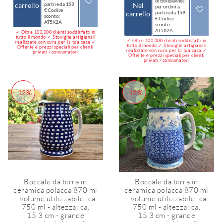
di Bolesławiec
carrello
partire da 159
Nel
per ordini a
€ Codice
carrello
partire da 159
sconto:
€ Codice
AT5X2A
sconto:
AT5X2A
✓ Oltre 100.000 clienti soddisfatti in
tutto il mondo ✓ Stoviglie artigianali
✓ Oltre 100.000 clienti soddisfatti in
realizzate con cura per la tua casa ✓
tutto il mondo ✓ Stoviglie artigianali
Offerte e prezzi speciali per clienti
realizzate con cura per la tua casa ✓
privati / consumatori
Offerte e prezzi speciali per clienti
privati / consumatori
-12%
-12%
Boccale da birra in
Boccale da birra in
ceramica polacca 870 ml
ceramica polacca 870 ml
– volume utilizzabile: ca.
– volume utilizzabile: ca.
750 ml - altezza: ca.
750 ml - altezza: ca.
15,3 cm - grande
15,3 cm - grande