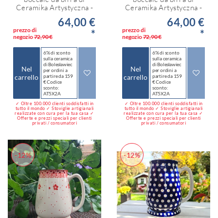
Ceramika Artystyczna -
Ceramika Artystyczna -
64,00 €
64,00 €
prezzo di
prezzo di
*
*
negozio
72,90 €
negozio
72,90 €
6% di sconto
6% di sconto
sulla ceramica
sulla ceramica
di Bolesławiec
di Bolesławiec
Nel
Nel
per ordini a
per ordini a
carrello
partire da 159
carrello
partire da 159
€ Codice
€ Codice
sconto:
sconto:
AT5X2A
AT5X2A
✓ Oltre 100.000 clienti soddisfatti in
✓ Oltre 100.000 clienti soddisfatti in
tutto il mondo ✓ Stoviglie artigianali
tutto il mondo ✓ Stoviglie artigianali
realizzate con cura per la tua casa ✓
realizzate con cura per la tua casa ✓
Offerte e prezzi speciali per clienti
Offerte e prezzi speciali per clienti
privati / consumatori
privati / consumatori
-12%
-12%