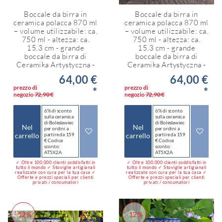
Boccale da birra in
Boccale da birra in
ceramica polacca 870 ml
ceramica polacca 870 ml
– volume utilizzabile: ca.
– volume utilizzabile: ca.
750 ml - altezza: ca.
750 ml - altezza: ca.
15,3 cm - grande
15,3 cm - grande
boccale da birra di
boccale da birra di
Ceramika Artystyczna -
Ceramika Artystyczna -
64,00 €
64,00 €
prezzo di
prezzo di
*
*
negozio
72,90 €
negozio
72,90 €
6% di sconto
6% di sconto
sulla ceramica
sulla ceramica
di Bolesławiec
di Bolesławiec
Nel
Nel
per ordini a
per ordini a
carrello
partire da 159
carrello
partire da 159
€ Codice
€ Codice
sconto:
sconto:
AT5X2A
AT5X2A
✓ Oltre 100.000 clienti soddisfatti in
✓ Oltre 100.000 clienti soddisfatti in
tutto il mondo ✓ Stoviglie artigianali
tutto il mondo ✓ Stoviglie artigianali
realizzate con cura per la tua casa ✓
realizzate con cura per la tua casa ✓
Offerte e prezzi speciali per clienti
Offerte e prezzi speciali per clienti
privati / consumatori
privati / consumatori
-12%
-12%