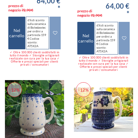
64,00 €
64,00 €
prezzo di
*
negozio
72,90 €
prezzo di
*
negozio
72,90 €
6% di sconto
sulla ceramica
6% di sconto
di Bolesławiec
sulla ceramica
Nel
per ordini a
di Bolesławiec
carrello
partire da 159
Nel
per ordini a
€ Codice
carrello
partire da 159
sconto:
€ Codice
AT5X2A
sconto:
AT5X2A
✓ Oltre 100.000 clienti soddisfatti in
tutto il mondo ✓ Stoviglie artigianali
✓ Oltre 100.000 clienti soddisfatti in
realizzate con cura per la tua casa ✓
tutto il mondo ✓ Stoviglie artigianali
Offerte e prezzi speciali per clienti
realizzate con cura per la tua casa ✓
privati / consumatori
Offerte e prezzi speciali per clienti
privati / consumatori
-12%
-12%