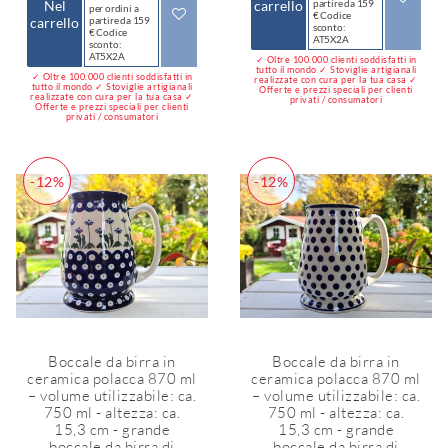
Nel
carrello
partire da 159
per ordini a
€ Codice
carrello
partire da 159
sconto:
€ Codice
AT5X2A
sconto:
AT5X2A
✓ Oltre 100.000 clienti soddisfatti in
tutto il mondo ✓ Stoviglie artigianali
✓ Oltre 100.000 clienti soddisfatti in
realizzate con cura per la tua casa ✓
tutto il mondo ✓ Stoviglie artigianali
Offerte e prezzi speciali per clienti
realizzate con cura per la tua casa ✓
privati / consumatori
Offerte e prezzi speciali per clienti
privati / consumatori
-12%
-12%
Boccale da birra in
Boccale da birra in
ceramica polacca 870 ml
ceramica polacca 870 ml
– volume utilizzabile: ca.
– volume utilizzabile: ca.
750 ml - altezza: ca.
750 ml - altezza: ca.
15,3 cm - grande
15,3 cm - grande
boccale da birra di
boccale da birra di