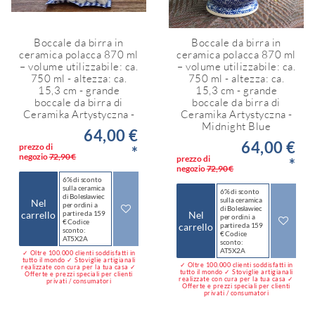
Boccale da birra in
Boccale da birra in
ceramica polacca 870 ml
ceramica polacca 870 ml
– volume utilizzabile: ca.
– volume utilizzabile: ca.
750 ml - altezza: ca.
750 ml - altezza: ca.
15,3 cm - grande
15,3 cm - grande
boccale da birra di
boccale da birra di
Ceramika Artystyczna -
Ceramika Artystyczna -
Midnight Blue
64,00 €
64,00 €
prezzo di
*
negozio
72,90 €
prezzo di
*
negozio
72,90 €
6% di sconto
sulla ceramica
6% di sconto
di Bolesławiec
sulla ceramica
Nel
per ordini a
di Bolesławiec
carrello
partire da 159
Nel
per ordini a
€ Codice
carrello
partire da 159
sconto:
€ Codice
AT5X2A
sconto:
AT5X2A
✓ Oltre 100.000 clienti soddisfatti in
tutto il mondo ✓ Stoviglie artigianali
✓ Oltre 100.000 clienti soddisfatti in
realizzate con cura per la tua casa ✓
tutto il mondo ✓ Stoviglie artigianali
Offerte e prezzi speciali per clienti
realizzate con cura per la tua casa ✓
privati / consumatori
Offerte e prezzi speciali per clienti
privati / consumatori