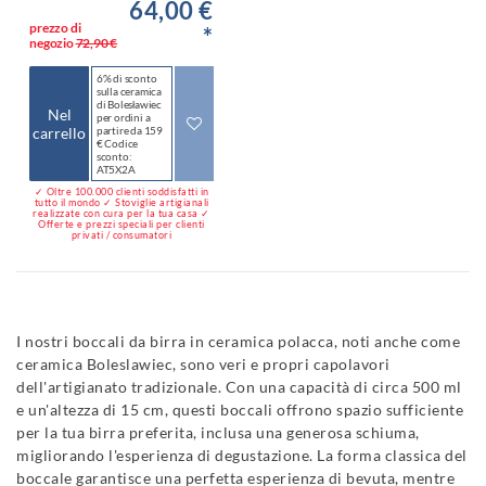
64,00 €
prezzo di
*
negozio
72,90 €
6% di sconto
sulla ceramica
di Bolesławiec
Nel
per ordini a
carrello
partire da 159
€ Codice
sconto:
AT5X2A
✓ Oltre 100.000 clienti soddisfatti in
tutto il mondo ✓ Stoviglie artigianali
realizzate con cura per la tua casa ✓
Offerte e prezzi speciali per clienti
privati / consumatori
I nostri boccali da birra in ceramica polacca, noti anche come
ceramica Boleslawiec, sono veri e propri capolavori
dell'artigianato tradizionale. Con una capacità di circa 500 ml
e un'altezza di 15 cm, questi boccali offrono spazio sufficiente
per la tua birra preferita, inclusa una generosa schiuma,
migliorando l'esperienza di degustazione. La forma classica del
boccale garantisce una perfetta esperienza di bevuta, mentre