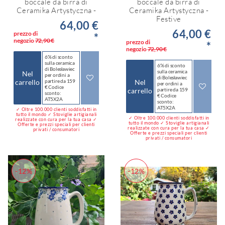
boccale da birra di
boccale da birra di
Ceramika Artystyczna -
Ceramika Artystyczna -
Festive
64,00 €
64,00 €
prezzo di
*
negozio
72,90 €
prezzo di
*
negozio
72,90 €
6% di sconto
sulla ceramica
6% di sconto
di Bolesławiec
sulla ceramica
Nel
per ordini a
di Bolesławiec
carrello
partire da 159
Nel
per ordini a
€ Codice
carrello
partire da 159
sconto:
€ Codice
AT5X2A
sconto:
AT5X2A
✓ Oltre 100.000 clienti soddisfatti in
tutto il mondo ✓ Stoviglie artigianali
✓ Oltre 100.000 clienti soddisfatti in
realizzate con cura per la tua casa ✓
tutto il mondo ✓ Stoviglie artigianali
Offerte e prezzi speciali per clienti
realizzate con cura per la tua casa ✓
privati / consumatori
Offerte e prezzi speciali per clienti
privati / consumatori
-12%
-12%