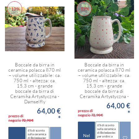
-12%
-12%
Boccale da birra in
Boccale da birra in
ceramica polacca 870 ml
ceramica polacca 870 ml
– volume utilizzabile: ca.
– volume utilizzabile: ca.
750 ml - altezza: ca.
750 ml - altezza: ca.
15,3 cm - grande
15,3 cm - grande
boccale da birra di
boccale da birra di
Ceramika Artystyczna -
Ceramika Artystyczna -
Damselfly
64,00 €
64,00 €
prezzo di
*
negozio
72,90 €
prezzo di
*
negozio
72,90 €
6% di sconto
sulla ceramica
6% di sconto
di Bolesławiec
sulla ceramica
Nel
per ordini a
di Bolesławiec