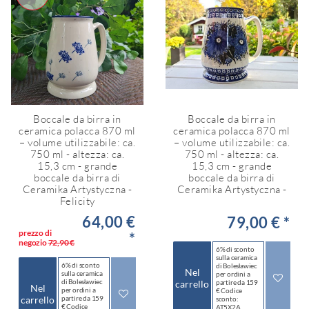
Boccale da birra in
Boccale da birra in
ceramica polacca 870 ml
ceramica polacca 870 ml
– volume utilizzabile: ca.
– volume utilizzabile: ca.
750 ml - altezza: ca.
750 ml - altezza: ca.
15,3 cm - grande
15,3 cm - grande
boccale da birra di
boccale da birra di
Ceramika Artystyczna -
Ceramika Artystyczna -
Felicity
64,00 €
79,00 € *
prezzo di
*
negozio
72,90 €
6% di sconto
sulla ceramica
6% di sconto
di Bolesławiec
Nel
sulla ceramica
per ordini a
di Bolesławiec
carrello
partire da 159
Nel
per ordini a
€ Codice
carrello
partire da 159
sconto:
€ Codice
AT5X2A