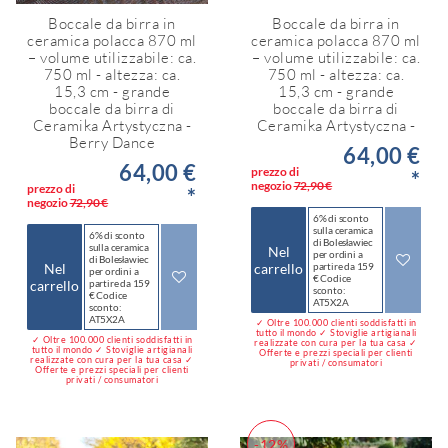
Boccale da birra in
Boccale da birra in
ceramica polacca 870 ml
ceramica polacca 870 ml
– volume utilizzabile: ca.
– volume utilizzabile: ca.
750 ml - altezza: ca.
750 ml - altezza: ca.
15,3 cm - grande
15,3 cm - grande
boccale da birra di
boccale da birra di
Ceramika Artystyczna -
Ceramika Artystyczna -
Berry Dance
64,00 €
64,00 €
prezzo di
*
negozio
72,90 €
prezzo di
*
negozio
72,90 €
6% di sconto
sulla ceramica
6% di sconto
di Bolesławiec
sulla ceramica
Nel
per ordini a
di Bolesławiec
Nel
carrello
partire da 159
per ordini a
€ Codice
carrello
partire da 159
sconto:
€ Codice
AT5X2A
sconto:
AT5X2A
✓ Oltre 100.000 clienti soddisfatti in
tutto il mondo ✓ Stoviglie artigianali
✓ Oltre 100.000 clienti soddisfatti in
realizzate con cura per la tua casa ✓
tutto il mondo ✓ Stoviglie artigianali
Offerte e prezzi speciali per clienti
realizzate con cura per la tua casa ✓
privati / consumatori
Offerte e prezzi speciali per clienti
privati / consumatori
-12%