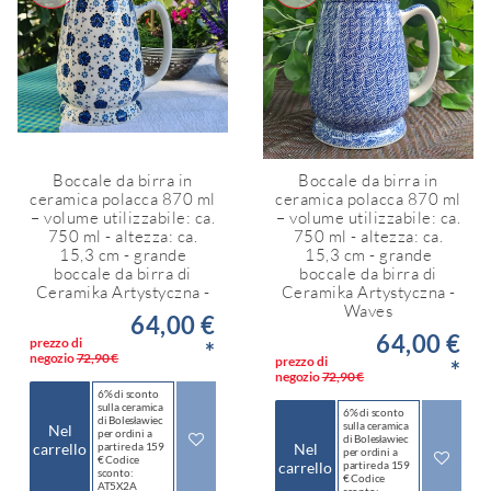
Boccale da birra in
Boccale da birra in
ceramica polacca 870 ml
ceramica polacca 870 ml
– volume utilizzabile: ca.
– volume utilizzabile: ca.
750 ml - altezza: ca.
750 ml - altezza: ca.
15,3 cm - grande
15,3 cm - grande
boccale da birra di
boccale da birra di
Ceramika Artystyczna -
Ceramika Artystyczna -
Waves
64,00 €
64,00 €
prezzo di
*
negozio
72,90 €
prezzo di
*
negozio
72,90 €
6% di sconto
sulla ceramica
6% di sconto
di Bolesławiec
sulla ceramica
Nel
per ordini a
di Bolesławiec
carrello
partire da 159
Nel
per ordini a
€ Codice
carrello
partire da 159
sconto:
€ Codice
AT5X2A