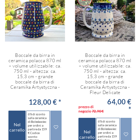
Boccale da birra in
Boccale da birra in
ceramica polacca 870 ml
ceramica polacca 870 ml
– volume utilizzabile: ca.
– volume utilizzabile: ca.
750 ml - altezza: ca.
750 ml - altezza: ca.
15,3 cm - grande
15,3 cm - grande
boccale da birra di
boccale da birra di
Ceramika Artystyczna -
Ceramika Artystyczna -
Fleur Delicate
64,00 €
128,00 € *
prezzo di
*
negozio
72,90 €
6% di sconto
sulla ceramica
6% di sconto
di Bolesławiec
Nel
sulla ceramica
per ordini a
di Bolesławiec
carrello
partire da 159
Nel
per ordini a
€ Codice
carrello
partire da 159
sconto: