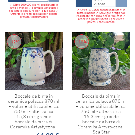
sconto:
AT5X2A
✓ Oltre 100.000 clienti soddisfatti in
tutto il mondo ✓ Stoviglie artigianali
✓ Oltre 100.000 clienti soddisfatti in
realizzate con cura per la tua casa ✓
tutto il mondo ✓ Stoviglie artigianali
Offerte e prezzi speciali per clienti
realizzate con cura per la tua casa ✓
privati / consumatori
Offerte e prezzi speciali per clienti
privati / consumatori
-12%
-12%
Boccale da birra in
Boccale da birra in
ceramica polacca 870 ml
ceramica polacca 870 ml
– volume utilizzabile: ca.
– volume utilizzabile: ca.
750 ml - altezza: ca.
750 ml - altezza: ca.
15,3 cm - grande
15,3 cm - grande
boccale da birra di
boccale da birra di
Ceramika Artystyczna -
Ceramika Artystyczna -
Sea Star