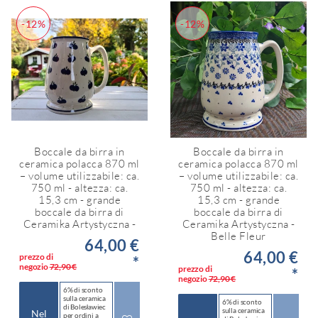
-12%
-12%
Boccale da birra in
Boccale da birra in
ceramica polacca 870 ml
ceramica polacca 870 ml
– volume utilizzabile: ca.
– volume utilizzabile: ca.
750 ml - altezza: ca.
750 ml - altezza: ca.
15,3 cm - grande
15,3 cm - grande
boccale da birra di
boccale da birra di
Ceramika Artystyczna -
Ceramika Artystyczna -
Belle Fleur
64,00 €
64,00 €
prezzo di
*
negozio
72,90 €
prezzo di
*
negozio
72,90 €
6% di sconto
sulla ceramica
6% di sconto
di Bolesławiec
sulla ceramica
Nel
per ordini a