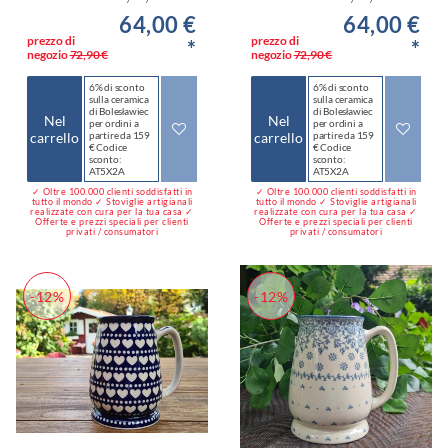
64,00 €
64,00 €
prezzo di
prezzo di
*
*
negozio
72,90 €
negozio
72,90 €
6% di sconto
6% di sconto
sulla ceramica
sulla ceramica
di Bolesławiec
di Bolesławiec
Nel
Nel
per ordini a
per ordini a
carrello
partire da 159
carrello
partire da 159
€ Codice
€ Codice
sconto:
sconto:
AT5X2A
AT5X2A
✓ Oltre 100.000 clienti soddisfatti in
✓ Oltre 100.000 clienti soddisfatti in
tutto il mondo ✓ Stoviglie artigianali
tutto il mondo ✓ Stoviglie artigianali
realizzate con cura per la tua casa ✓
realizzate con cura per la tua casa ✓
Offerte e prezzi speciali per clienti
Offerte e prezzi speciali per clienti
privati / consumatori
privati / consumatori
-12%
-12%