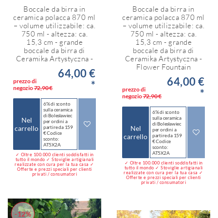
Boccale da birra in
Boccale da birra in
ceramica polacca 870 ml
ceramica polacca 870 ml
– volume utilizzabile: ca.
– volume utilizzabile: ca.
750 ml - altezza: ca.
750 ml - altezza: ca.
15,3 cm - grande
15,3 cm - grande
boccale da birra di
boccale da birra di
Ceramika Artystyczna -
Ceramika Artystyczna -
Flower Fountain
64,00 €
64,00 €
prezzo di
*
negozio
72,90 €
prezzo di
*
negozio
72,90 €
6% di sconto
sulla ceramica
6% di sconto
di Bolesławiec
sulla ceramica
Nel
per ordini a
di Bolesławiec
carrello
partire da 159
Nel
per ordini a
€ Codice
carrello
partire da 159
sconto:
€ Codice
AT5X2A
sconto:
AT5X2A
✓ Oltre 100.000 clienti soddisfatti in
tutto il mondo ✓ Stoviglie artigianali
✓ Oltre 100.000 clienti soddisfatti in
realizzate con cura per la tua casa ✓
tutto il mondo ✓ Stoviglie artigianali
Offerte e prezzi speciali per clienti
realizzate con cura per la tua casa ✓
privati / consumatori
Offerte e prezzi speciali per clienti
privati / consumatori
-12%