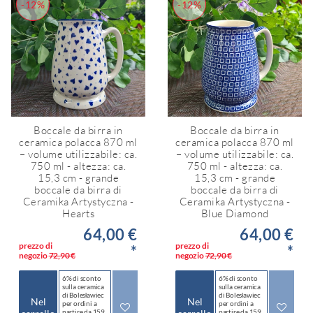
-12%
-12%
Boccale da birra in
Boccale da birra in
ceramica polacca 870 ml
ceramica polacca 870 ml
– volume utilizzabile: ca.
– volume utilizzabile: ca.
750 ml - altezza: ca.
750 ml - altezza: ca.
15,3 cm - grande
15,3 cm - grande
boccale da birra di
boccale da birra di
Ceramika Artystyczna -
Ceramika Artystyczna -
Hearts
Blue Diamond
64,00 €
64,00 €
prezzo di
prezzo di
*
*
negozio
72,90 €
negozio
72,90 €
6% di sconto
6% di sconto
sulla ceramica
sulla ceramica
di Bolesławiec
di Bolesławiec
Nel
Nel
per ordini a
per ordini a
partire da 159
partire da 159