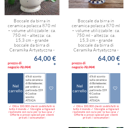
Boccale da birra in
Boccale da birra in
ceramica polacca 870 ml
ceramica polacca 870 ml
– volume utilizzabile: ca.
– volume utilizzabile: ca.
750 ml - altezza: ca.
750 ml - altezza: ca.
15,3 cm - grande
15,3 cm - grande
boccale da birra di
boccale da birra di
Ceramika Artystyczna -
Ceramika Artystyczna -
64,00 €
64,00 €
prezzo di
prezzo di
*
*
negozio
72,90 €
negozio
72,90 €
6% di sconto
6% di sconto
sulla ceramica
sulla ceramica
di Bolesławiec
di Bolesławiec
Nel
Nel
per ordini a
per ordini a
carrello
partire da 159
carrello
partire da 159
€ Codice
€ Codice
sconto:
sconto:
AT5X2A
AT5X2A
✓ Oltre 100.000 clienti soddisfatti in
✓ Oltre 100.000 clienti soddisfatti in
tutto il mondo ✓ Stoviglie artigianali
tutto il mondo ✓ Stoviglie artigianali
realizzate con cura per la tua casa ✓
realizzate con cura per la tua casa ✓
Offerte e prezzi speciali per clienti
Offerte e prezzi speciali per clienti
privati / consumatori
privati / consumatori