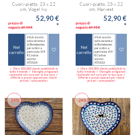
Cuori-piatto, 23 x 22
Cuori-piatto, 23 x 22
cm, Vogel Ivy
cm, Harvest
52,90 €
52,90 €
prezzo di
prezzo di
*
*
negozio
69,95 €
negozio
69,95 €
6% di sconto
6% di sconto
sulla ceramica
sulla ceramica
di Bolesławiec
di Bolesławiec
Nel
Nel
per ordini a
per ordini a
carrello
partire da 159
carrello
partire da 159
€ Codice
€ Codice
sconto:
sconto:
AT5X2A
AT5X2A
✓ Oltre 100.000 clienti soddisfatti in
✓ Oltre 100.000 clienti soddisfatti in
tutto il mondo ✓ Stoviglie artigianali
tutto il mondo ✓ Stoviglie artigianali
realizzate con cura per la tua casa ✓
realizzate con cura per la tua casa ✓
Offerte e prezzi speciali per clienti
Offerte e prezzi speciali per clienti
privati / consumatori
privati / consumatori
-24%
-24%