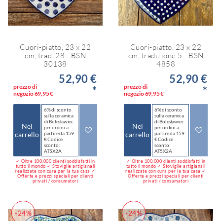
Cuori-piatto, 23 x 22
Cuori-piatto, 23 x 22
cm, trad. 28 - BSN
cm, tradizione 5 - BSN
30138
4858
52,90 €
52,90 €
prezzo di
prezzo di
*
*
negozio
69,95 €
negozio
69,95 €
6% di sconto
6% di sconto
sulla ceramica
sulla ceramica
di Bolesławiec
di Bolesławiec
Nel
Nel
per ordini a
per ordini a
carrello
partire da 159
carrello
partire da 159
€ Codice
€ Codice
sconto:
sconto:
AT5X2A
AT5X2A
✓ Oltre 100.000 clienti soddisfatti in
✓ Oltre 100.000 clienti soddisfatti in
tutto il mondo ✓ Stoviglie artigianali
tutto il mondo ✓ Stoviglie artigianali
realizzate con cura per la tua casa ✓
realizzate con cura per la tua casa ✓
Offerte e prezzi speciali per clienti
Offerte e prezzi speciali per clienti
privati / consumatori
privati / consumatori
-24%
-24%