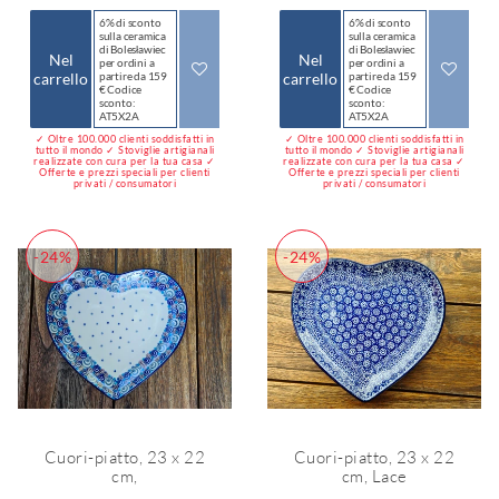
6% di sconto
6% di sconto
sulla ceramica
sulla ceramica
di Bolesławiec
di Bolesławiec
Nel
Nel
per ordini a
per ordini a
carrello
partire da 159
carrello
partire da 159
€ Codice
€ Codice
sconto:
sconto:
AT5X2A
AT5X2A
✓ Oltre 100.000 clienti soddisfatti in
✓ Oltre 100.000 clienti soddisfatti in
tutto il mondo ✓ Stoviglie artigianali
tutto il mondo ✓ Stoviglie artigianali
realizzate con cura per la tua casa ✓
realizzate con cura per la tua casa ✓
Offerte e prezzi speciali per clienti
Offerte e prezzi speciali per clienti
privati / consumatori
privati / consumatori
-24%
-24%
Cuori-piatto, 23 x 22
Cuori-piatto, 23 x 22
cm,
cm, Lace