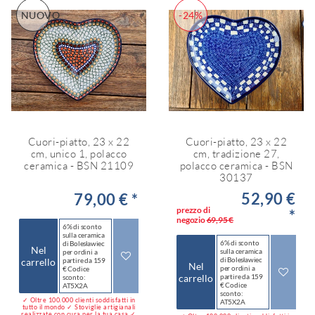
NUOVO
-24%
Cuori-piatto, 23 x 22
Cuori-piatto, 23 x 22
cm, unico 1, polacco
cm, tradizione 27,
ceramica - BSN 21109
polacco ceramica - BSN
30137
52,90 €
79,00 € *
prezzo di
*
negozio
69,95 €
6% di sconto
sulla ceramica
6% di sconto
di Bolesławiec
Nel
sulla ceramica
per ordini a
di Bolesławiec
carrello
partire da 159
Nel
per ordini a
€ Codice
carrello
partire da 159
sconto:
€ Codice
AT5X2A
sconto:
✓ Oltre 100.000 clienti soddisfatti in
AT5X2A
tutto il mondo ✓ Stoviglie artigianali
realizzate con cura per la tua casa ✓