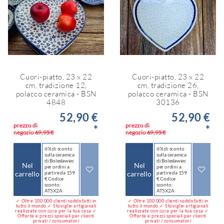
Cuori-piatto, 23 x 22
Cuori-piatto, 23 x 22
cm, tradizione 12,
cm, tradizione 26,
polacco ceramica - BSN
polacco ceramica - BSN
4848
30136
52,90 €
52,90 €
prezzo di
prezzo di
*
*
negozio
69,95 €
negozio
69,95 €
6% di sconto
6% di sconto
sulla ceramica
sulla ceramica
di Bolesławiec
di Bolesławiec
Nel
Nel
per ordini a
per ordini a
carrello
partire da 159
carrello
partire da 159
€ Codice
€ Codice
sconto:
sconto:
AT5X2A
AT5X2A
✓ Oltre 100.000 clienti soddisfatti in
✓ Oltre 100.000 clienti soddisfatti in
tutto il mondo ✓ Stoviglie artigianali
tutto il mondo ✓ Stoviglie artigianali
realizzate con cura per la tua casa ✓
realizzate con cura per la tua casa ✓
Offerte e prezzi speciali per clienti
Offerte e prezzi speciali per clienti
privati / consumatori
privati / consumatori