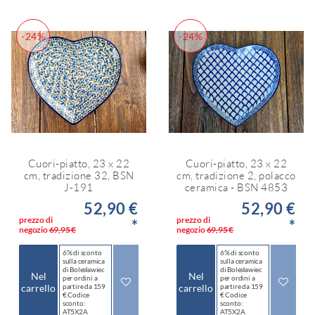
-24%
-24%
Cuori-piatto, 23 x 22
Cuori-piatto, 23 x 22
cm, tradizione 32, BSN
cm, tradizione 2, polacco
J-191
ceramica - BSN 4853
52,90 €
52,90 €
prezzo di
prezzo di
*
*
negozio
69,95 €
negozio
69,95 €
6% di sconto
6% di sconto
sulla ceramica
sulla ceramica
di Bolesławiec
di Bolesławiec
Nel
Nel
per ordini a
per ordini a
carrello
partire da 159
carrello
partire da 159
€ Codice
€ Codice
sconto:
sconto:
AT5X2A
AT5X2A