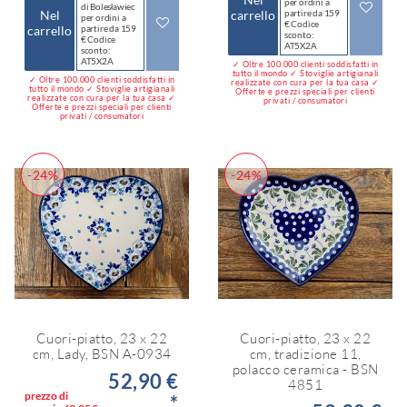
per ordini a
di Bolesławiec
Nel
carrello
partire da 159
per ordini a
€ Codice
carrello
partire da 159
sconto:
€ Codice
AT5X2A
sconto:
AT5X2A
✓ Oltre 100.000 clienti soddisfatti in
tutto il mondo ✓ Stoviglie artigianali
✓ Oltre 100.000 clienti soddisfatti in
realizzate con cura per la tua casa ✓
tutto il mondo ✓ Stoviglie artigianali
Offerte e prezzi speciali per clienti
realizzate con cura per la tua casa ✓
privati / consumatori
Offerte e prezzi speciali per clienti
privati / consumatori
-24%
-24%
Cuori-piatto, 23 x 22
Cuori-piatto, 23 x 22
cm, Lady, BSN A-0934
cm, tradizione 11,
polacco ceramica - BSN
52,90 €
4851
prezzo di
*