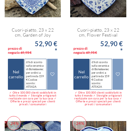
Cuori-piatto, 23 x 22
Cuori-piatto, 23 x 22
cm, Garden of Joy
cm, Flower Festival
52,90 €
52,90 €
prezzo di
prezzo di
*
*
negozio
69,95 €
negozio
69,95 €
6% di sconto
6% di sconto
sulla ceramica
sulla ceramica
di Bolesławiec
di Bolesławiec
Nel
Nel
per ordini a
per ordini a
carrello
partire da 159
carrello
partire da 159
€ Codice
€ Codice
sconto:
sconto:
AT5X2A
AT5X2A
✓ Oltre 100.000 clienti soddisfatti in
✓ Oltre 100.000 clienti soddisfatti in
tutto il mondo ✓ Stoviglie artigianali
tutto il mondo ✓ Stoviglie artigianali
realizzate con cura per la tua casa ✓
realizzate con cura per la tua casa ✓
Offerte e prezzi speciali per clienti
Offerte e prezzi speciali per clienti
privati / consumatori
privati / consumatori
-24%
-24%