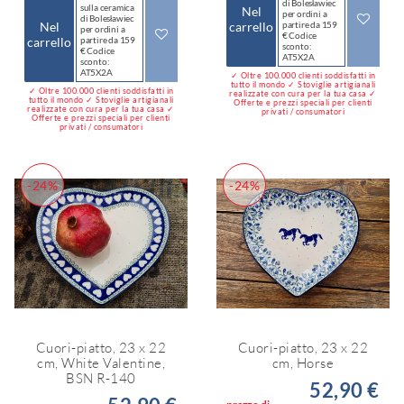
di Bolesławiec
sulla ceramica
Nel
per ordini a
di Bolesławiec
Nel
carrello
partire da 159
per ordini a
€ Codice
carrello
partire da 159
sconto:
€ Codice
AT5X2A
sconto:
AT5X2A
✓ Oltre 100.000 clienti soddisfatti in
tutto il mondo ✓ Stoviglie artigianali
✓ Oltre 100.000 clienti soddisfatti in
realizzate con cura per la tua casa ✓
tutto il mondo ✓ Stoviglie artigianali
Offerte e prezzi speciali per clienti
realizzate con cura per la tua casa ✓
privati / consumatori
Offerte e prezzi speciali per clienti
privati / consumatori
-24%
-24%
Cuori-piatto, 23 x 22
Cuori-piatto, 23 x 22
cm, White Valentine,
cm, Horse
BSN R-140
52,90 €