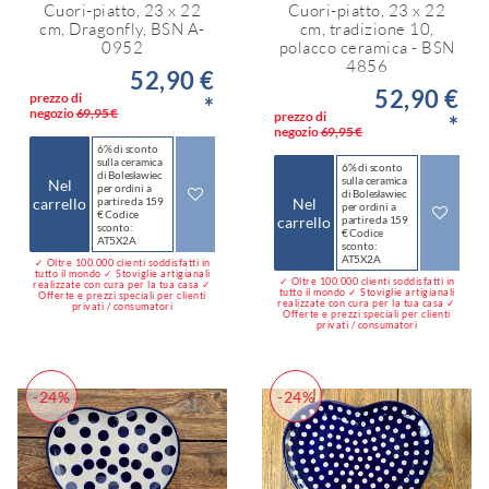
Cuori-piatto, 23 x 22
Cuori-piatto, 23 x 22
cm, Dragonfly, BSN A-
cm, tradizione 10,
0952
polacco ceramica - BSN
4856
52,90 €
52,90 €
prezzo di
*
negozio
69,95 €
prezzo di
*
negozio
69,95 €
6% di sconto
sulla ceramica
6% di sconto
di Bolesławiec
sulla ceramica
Nel
per ordini a
di Bolesławiec
carrello
partire da 159
Nel
per ordini a
€ Codice
carrello
partire da 159
sconto:
€ Codice
AT5X2A
sconto:
AT5X2A
✓ Oltre 100.000 clienti soddisfatti in
tutto il mondo ✓ Stoviglie artigianali
✓ Oltre 100.000 clienti soddisfatti in
realizzate con cura per la tua casa ✓
tutto il mondo ✓ Stoviglie artigianali
Offerte e prezzi speciali per clienti
realizzate con cura per la tua casa ✓
privati / consumatori
Offerte e prezzi speciali per clienti
privati / consumatori
-24%
-24%