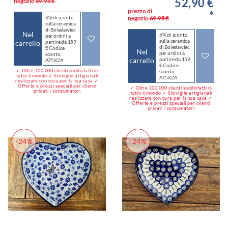
52,90 €
negozio
69,95 €
prezzo di
*
6% di sconto
negozio
69,95 €
sulla ceramica
di Bolesławiec
Nel
6% di sconto
per ordini a
sulla ceramica
carrello
partire da 159
di Bolesławiec
€ Codice
Nel
per ordini a
sconto:
carrello
partire da 159
AT5X2A
€ Codice
✓ Oltre 100.000 clienti soddisfatti in
sconto:
tutto il mondo ✓ Stoviglie artigianali
AT5X2A
realizzate con cura per la tua casa ✓
Offerte e prezzi speciali per clienti
✓ Oltre 100.000 clienti soddisfatti in
privati / consumatori
tutto il mondo ✓ Stoviglie artigianali
realizzate con cura per la tua casa ✓
Offerte e prezzi speciali per clienti
privati / consumatori
-24%
-24%