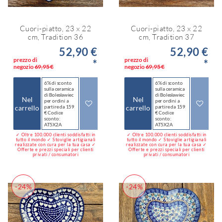
Cuori-piatto, 23 x 22
Cuori-piatto, 23 x 22
cm, Tradition 36
cm, Tradition 37
52,90 €
52,90 €
prezzo di
prezzo di
*
*
negozio
69,95 €
negozio
69,95 €
6% di sconto
6% di sconto
sulla ceramica
sulla ceramica
di Bolesławiec
di Bolesławiec
Nel
Nel
per ordini a
per ordini a
carrello
partire da 159
carrello
partire da 159
€ Codice
€ Codice
sconto:
sconto:
AT5X2A
AT5X2A
✓ Oltre 100.000 clienti soddisfatti in
✓ Oltre 100.000 clienti soddisfatti in
tutto il mondo ✓ Stoviglie artigianali
tutto il mondo ✓ Stoviglie artigianali
realizzate con cura per la tua casa ✓
realizzate con cura per la tua casa ✓
Offerte e prezzi speciali per clienti
Offerte e prezzi speciali per clienti
privati / consumatori
privati / consumatori
-24%
-24%