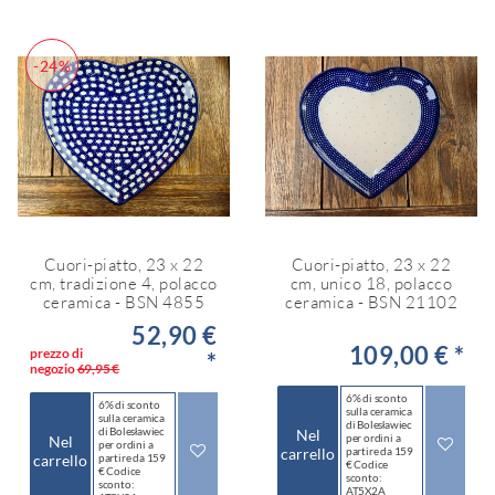
-24%
Cuori-piatto, 23 x 22
Cuori-piatto, 23 x 22
cm, tradizione 4, polacco
cm, unico 18, polacco
ceramica - BSN 4855
ceramica - BSN 21102
52,90 €
109,00 € *
prezzo di
*
negozio
69,95 €
6% di sconto
6% di sconto
sulla ceramica
sulla ceramica
di Bolesławiec
di Bolesławiec
Nel
per ordini a
Nel
per ordini a
carrello
partire da 159
carrello
partire da 159
€ Codice
€ Codice
sconto:
sconto:
AT5X2A