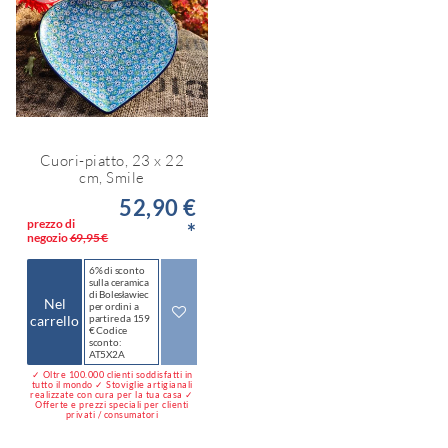
Cuori-piatto, 23 x 22
cm, Smile
52,90 €
prezzo di
*
negozio
69,95 €
6% di sconto
sulla ceramica
di Bolesławiec
Nel
per ordini a
carrello
partire da 159
€ Codice
sconto:
AT5X2A
✓ Oltre 100.000 clienti soddisfatti in
tutto il mondo ✓ Stoviglie artigianali
realizzate con cura per la tua casa ✓
Offerte e prezzi speciali per clienti
privati / consumatori