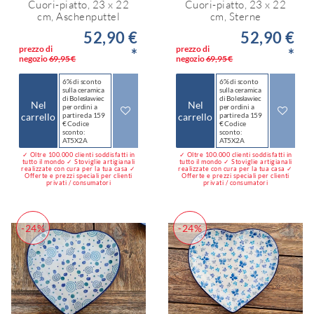
Cuori-piatto, 23 x 22
Cuori-piatto, 23 x 22
cm, Aschenputtel
cm, Sterne
52,90 €
52,90 €
prezzo di
prezzo di
*
*
negozio
69,95 €
negozio
69,95 €
6% di sconto
6% di sconto
sulla ceramica
sulla ceramica
di Bolesławiec
di Bolesławiec
Nel
Nel
per ordini a
per ordini a
carrello
partire da 159
carrello
partire da 159
€ Codice
€ Codice
sconto:
sconto:
AT5X2A
AT5X2A
✓ Oltre 100.000 clienti soddisfatti in
✓ Oltre 100.000 clienti soddisfatti in
tutto il mondo ✓ Stoviglie artigianali
tutto il mondo ✓ Stoviglie artigianali
realizzate con cura per la tua casa ✓
realizzate con cura per la tua casa ✓
Offerte e prezzi speciali per clienti
Offerte e prezzi speciali per clienti
privati / consumatori
privati / consumatori
-24%
-24%