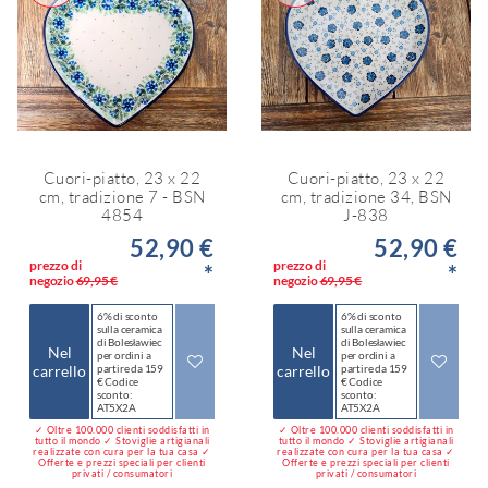
Cuori-piatto, 23 x 22
Cuori-piatto, 23 x 22
cm, tradizione 7 - BSN
cm, tradizione 34, BSN
4854
J-838
52,90 €
52,90 €
prezzo di
prezzo di
*
*
negozio
69,95 €
negozio
69,95 €
6% di sconto
6% di sconto
sulla ceramica
sulla ceramica
di Bolesławiec
di Bolesławiec
Nel
Nel
per ordini a
per ordini a
carrello
partire da 159
carrello
partire da 159
€ Codice
€ Codice
sconto:
sconto:
AT5X2A
AT5X2A
✓ Oltre 100.000 clienti soddisfatti in
✓ Oltre 100.000 clienti soddisfatti in
tutto il mondo ✓ Stoviglie artigianali
tutto il mondo ✓ Stoviglie artigianali
realizzate con cura per la tua casa ✓
realizzate con cura per la tua casa ✓
Offerte e prezzi speciali per clienti
Offerte e prezzi speciali per clienti
privati / consumatori
privati / consumatori