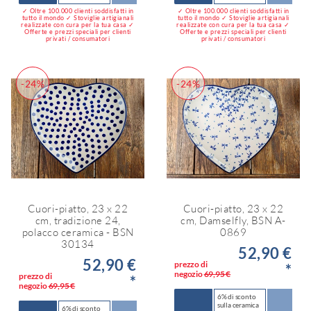
✓ Oltre 100.000 clienti soddisfatti in
✓ Oltre 100.000 clienti soddisfatti in
tutto il mondo ✓ Stoviglie artigianali
tutto il mondo ✓ Stoviglie artigianali
realizzate con cura per la tua casa ✓
realizzate con cura per la tua casa ✓
Offerte e prezzi speciali per clienti
Offerte e prezzi speciali per clienti
privati / consumatori
privati / consumatori
-24%
-24%
Cuori-piatto, 23 x 22
Cuori-piatto, 23 x 22
cm, tradizione 24,
cm, Damselfly, BSN A-
polacco ceramica - BSN
0869
30134
52,90 €
52,90 €
prezzo di
*
negozio
69,95 €
prezzo di
*
negozio
69,95 €
6% di sconto
sulla ceramica
6% di sconto