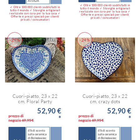
AT5X2A
✓ Oltre 100.000 clienti soddisfatti in
✓ Oltre 100.000 clienti soddisfatti in
tutto il mondo ✓ Stoviglie artigianali
tutto il mondo ✓ Stoviglie artigianali
realizzate con cura per la tua casa ✓
realizzate con cura per la tua casa ✓
Offerte e prezzi speciali per clienti
Offerte e prezzi speciali per clienti
privati / consumatori
privati / consumatori
-24%
-24%
Cuori-piatto, 23 x 22
Cuori-piatto, 23 x 22
cm, Floral Party
cm, crazy dots
52,90 €
52,90 €
prezzo di
prezzo di
*
*
negozio
69,95 €
negozio
69,95 €
6% di sconto
6% di sconto
sulla ceramica
sulla ceramica
di Bolesławiec
di Bolesławiec