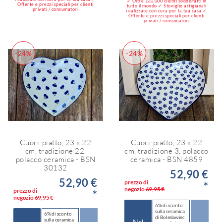
✓ Oltre 100.000 clienti soddisfatti in
Offerte e prezzi speciali per clienti
tutto il mondo ✓ Stoviglie artigianali
privati / consumatori
realizzate con cura per la tua casa ✓
Offerte e prezzi speciali per clienti
privati / consumatori
-24%
-24%
Cuori-piatto, 23 x 22
Cuori-piatto, 23 x 22
cm, tradizione 22,
cm, tradizione 3, polacco
polacco ceramica - BSN
ceramica - BSN 4859
30132
52,90 €
52,90 €
prezzo di
*
negozio
69,95 €
prezzo di
*
negozio
69,95 €
6% di sconto
sulla ceramica
6% di sconto
di Bolesławiec
sulla ceramica
Nel