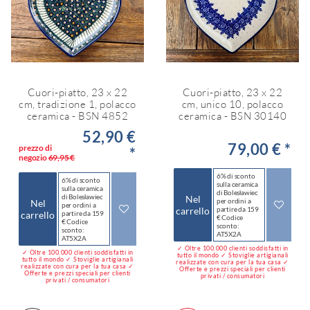
Cuori-piatto, 23 x 22
Cuori-piatto, 23 x 22
cm, tradizione 1, polacco
cm, unico 10, polacco
ceramica - BSN 4852
ceramica - BSN 30140
52,90 €
79,00 € *
prezzo di
*
negozio
69,95 €
6% di sconto
6% di sconto
sulla ceramica
sulla ceramica
di Bolesławiec
di Bolesławiec
Nel
per ordini a
Nel
per ordini a
carrello
partire da 159
carrello
partire da 159
€ Codice
€ Codice
sconto:
sconto:
AT5X2A
AT5X2A
✓ Oltre 100.000 clienti soddisfatti in
✓ Oltre 100.000 clienti soddisfatti in
tutto il mondo ✓ Stoviglie artigianali
tutto il mondo ✓ Stoviglie artigianali
realizzate con cura per la tua casa ✓
realizzate con cura per la tua casa ✓
Offerte e prezzi speciali per clienti
Offerte e prezzi speciali per clienti
privati / consumatori
privati / consumatori