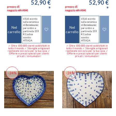
52,90 €
52,90 €
prezzo di
prezzo di
*
*
negozio
69,95 €
negozio
69,95 €
6% di sconto
6% di sconto
sulla ceramica
sulla ceramica
di Bolesławiec
di Bolesławiec
Nel
Nel
per ordini a
per ordini a
carrello
partire da 159
carrello
partire da 159
€ Codice
€ Codice
sconto:
sconto:
AT5X2A
AT5X2A
✓ Oltre 100.000 clienti soddisfatti in
✓ Oltre 100.000 clienti soddisfatti in
tutto il mondo ✓ Stoviglie artigianali
tutto il mondo ✓ Stoviglie artigianali
realizzate con cura per la tua casa ✓
realizzate con cura per la tua casa ✓
Offerte e prezzi speciali per clienti
Offerte e prezzi speciali per clienti
privati / consumatori
privati / consumatori
-24%
-24%