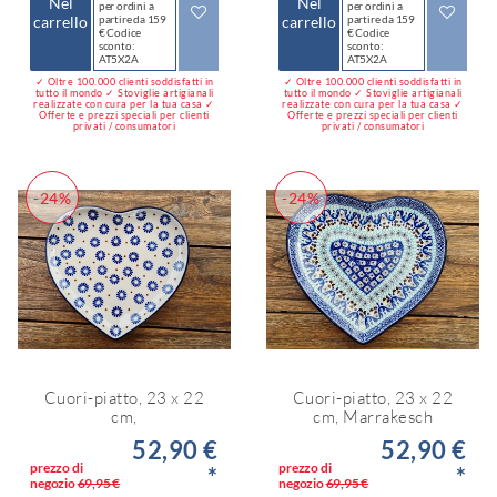
Nel
Nel
per ordini a
per ordini a
carrello
partire da 159
carrello
partire da 159
€ Codice
€ Codice
sconto:
sconto:
AT5X2A
AT5X2A
✓ Oltre 100.000 clienti soddisfatti in
✓ Oltre 100.000 clienti soddisfatti in
tutto il mondo ✓ Stoviglie artigianali
tutto il mondo ✓ Stoviglie artigianali
realizzate con cura per la tua casa ✓
realizzate con cura per la tua casa ✓
Offerte e prezzi speciali per clienti
Offerte e prezzi speciali per clienti
privati / consumatori
privati / consumatori
-24%
-24%
Cuori-piatto, 23 x 22
Cuori-piatto, 23 x 22
cm,
cm, Marrakesch
52,90 €
52,90 €
prezzo di
prezzo di
*
*
negozio
69,95 €
negozio
69,95 €