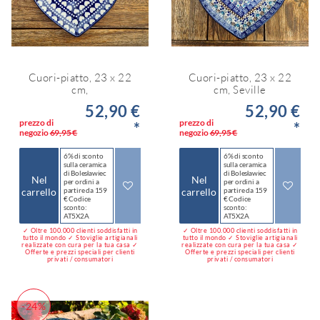
Cuori-piatto, 23 x 22
Cuori-piatto, 23 x 22
cm,
cm, Seville
52,90 €
52,90 €
prezzo di
prezzo di
*
*
negozio
69,95 €
negozio
69,95 €
6% di sconto
6% di sconto
sulla ceramica
sulla ceramica
di Bolesławiec
di Bolesławiec
Nel
Nel
per ordini a
per ordini a
carrello
partire da 159
carrello
partire da 159
€ Codice
€ Codice
sconto:
sconto:
AT5X2A
AT5X2A
✓ Oltre 100.000 clienti soddisfatti in
✓ Oltre 100.000 clienti soddisfatti in
tutto il mondo ✓ Stoviglie artigianali
tutto il mondo ✓ Stoviglie artigianali
realizzate con cura per la tua casa ✓
realizzate con cura per la tua casa ✓
Offerte e prezzi speciali per clienti
Offerte e prezzi speciali per clienti
privati / consumatori
privati / consumatori
-24%