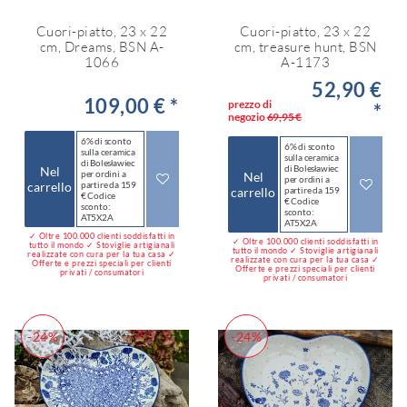
Cuori-piatto, 23 x 22
Cuori-piatto, 23 x 22
cm, Dreams, BSN A-
cm, treasure hunt, BSN
1066
A-1173
52,90 €
109,00 € *
prezzo di
*
negozio
69,95 €
6% di sconto
6% di sconto
sulla ceramica
sulla ceramica
di Bolesławiec
di Bolesławiec
Nel
per ordini a
Nel
per ordini a
carrello
partire da 159
carrello
partire da 159
€ Codice
€ Codice
sconto:
sconto:
AT5X2A
AT5X2A
✓ Oltre 100.000 clienti soddisfatti in
✓ Oltre 100.000 clienti soddisfatti in
tutto il mondo ✓ Stoviglie artigianali
tutto il mondo ✓ Stoviglie artigianali
realizzate con cura per la tua casa ✓
realizzate con cura per la tua casa ✓
Offerte e prezzi speciali per clienti
Offerte e prezzi speciali per clienti
privati / consumatori
privati / consumatori
-24%
-24%