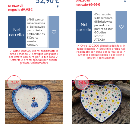
52,90 €
prezzo di
*
negozio
69,95 €
prezzo di
*
negozio
69,95 €
6% di sconto
sulla ceramica
6% di sconto
di Bolesławiec
sulla ceramica
Nel
per ordini a
di Bolesławiec
Nel
carrello
partire da 159
per ordini a
€ Codice
carrello
partire da 159
sconto:
€ Codice
AT5X2A
sconto:
AT5X2A
✓ Oltre 100.000 clienti soddisfatti in
tutto il mondo ✓ Stoviglie artigianali
✓ Oltre 100.000 clienti soddisfatti in
realizzate con cura per la tua casa ✓
tutto il mondo ✓ Stoviglie artigianali
Offerte e prezzi speciali per clienti
realizzate con cura per la tua casa ✓
privati / consumatori
Offerte e prezzi speciali per clienti
privati / consumatori
-24%
-24%