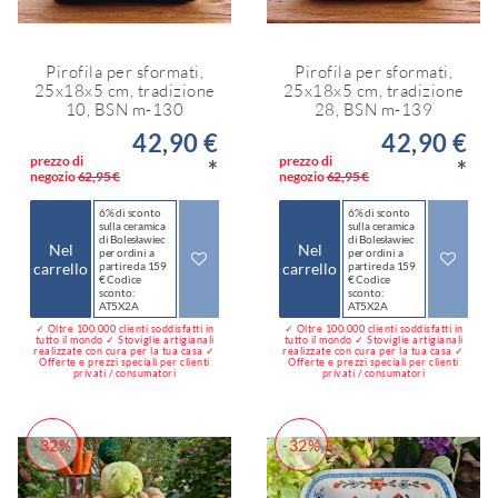
Pirofila per sformati,
Pirofila per sformati,
25x18x5 cm, tradizione
25x18x5 cm, tradizione
10, BSN m-130
28, BSN m-139
42,90 €
42,90 €
prezzo di
prezzo di
*
*
negozio
62,95 €
negozio
62,95 €
6% di sconto
6% di sconto
sulla ceramica
sulla ceramica
di Bolesławiec
di Bolesławiec
Nel
Nel
per ordini a
per ordini a
carrello
partire da 159
carrello
partire da 159
€ Codice
€ Codice
sconto:
sconto:
AT5X2A
AT5X2A
✓ Oltre 100.000 clienti soddisfatti in
✓ Oltre 100.000 clienti soddisfatti in
tutto il mondo ✓ Stoviglie artigianali
tutto il mondo ✓ Stoviglie artigianali
realizzate con cura per la tua casa ✓
realizzate con cura per la tua casa ✓
Offerte e prezzi speciali per clienti
Offerte e prezzi speciali per clienti
privati / consumatori
privati / consumatori
-32%
-32%