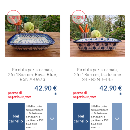
-32%
-32%
Pirofila per sformati,
Pirofila per sformati,
25x18x5 cm, Royal Blue,
25x18x5 cm, tradizione
BSN A-0673
34 - BSN J-445
42,90 €
42,90 €
prezzo di
prezzo di
*
*
negozio
62,95 €
negozio
62,95 €
6% di sconto
6% di sconto
sulla ceramica
sulla ceramica
di Bolesławiec
di Bolesławiec
Nel
Nel
per ordini a
per ordini a
carrello
partire da 159
carrello
partire da 159
€ Codice
€ Codice
sconto:
sconto: