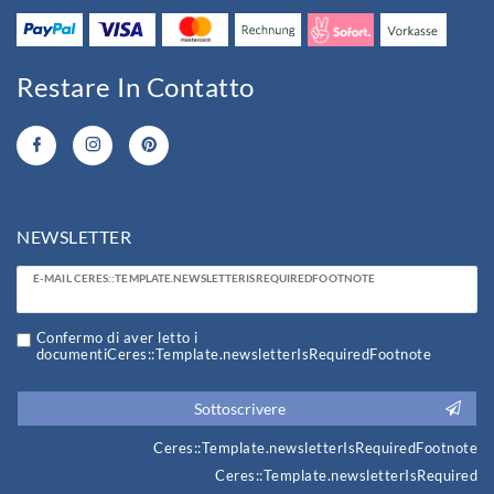
Restare In Contatto
NEWSLETTER
Ceres::Template.newsletterHoneypotLabel
E-MAIL CERES::TEMPLATE.NEWSLETTERISREQUIREDFOOTNOTE
Confermo di aver letto i
documentiCeres::Template.newsletterIsRequiredFootnote
Sottoscrivere
Ceres::Template.newsletterIsRequiredFootnote
Ceres::Template.newsletterIsRequired