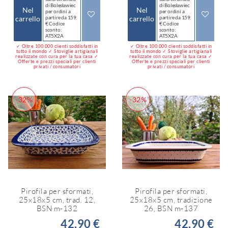
di Bolesławiec
di Bolesławiec
Nel
Nel
per ordini a
per ordini a
carrello
partire da 159
carrello
partire da 159
€ Codice
€ Codice
sconto:
sconto:
AT5X2A
AT5X2A
✓ Oltre 100.000 clienti soddisfatti in
✓ Oltre 100.000 clienti soddisfatti in
tutto il mondo ✓ Stoviglie artigianali
tutto il mondo ✓ Stoviglie artigianali
realizzate con cura per la tua casa ✓
realizzate con cura per la tua casa ✓
Offerte e prezzi speciali per clienti
Offerte e prezzi speciali per clienti
privati / consumatori
privati / consumatori
-32%
-32%
Pirofila per sformati,
Pirofila per sformati,
25x18x5 cm, trad. 12,
25x18x5 cm, tradizione
BSN m-132
26, BSN m-137
42,90 €
42,90 €