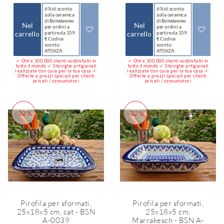
6% di sconto
6% di sconto
sulla ceramica
sulla ceramica
di Bolesławiec
di Bolesławiec
Nel
Nel
per ordini a
per ordini a
carrello
partire da 159
carrello
partire da 159
€ Codice
€ Codice
sconto:
sconto:
AT5X2A
AT5X2A
✓ Oltre 100.000 clienti soddisfatti in
✓ Oltre 100.000 clienti soddisfatti in
tutto il mondo ✓ Stoviglie artigianali
tutto il mondo ✓ Stoviglie artigianali
realizzate con cura per la tua casa ✓
realizzate con cura per la tua casa ✓
Offerte e prezzi speciali per clienti
Offerte e prezzi speciali per clienti
privati / consumatori
privati / consumatori
-32%
-32%
Pirofila per sformati,
Pirofila per sformati,
25x18x5 cm, cat - BSN
25x18x5 cm,
A-0039
Marrakesch - BSN A-