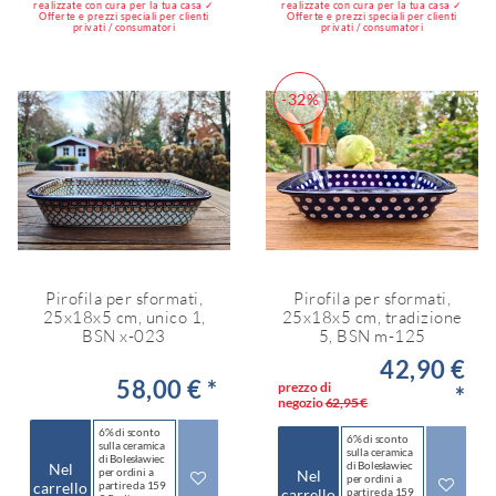
realizzate con cura per la tua casa ✓
realizzate con cura per la tua casa ✓
Offerte e prezzi speciali per clienti
Offerte e prezzi speciali per clienti
privati / consumatori
privati / consumatori
-32%
Pirofila per sformati,
Pirofila per sformati,
25x18x5 cm, unico 1,
25x18x5 cm, tradizione
BSN x-023
5, BSN m-125
42,90 €
58,00 € *
prezzo di
*
negozio
62,95 €
6% di sconto
6% di sconto
sulla ceramica
sulla ceramica
di Bolesławiec
di Bolesławiec
Nel
per ordini a
Nel
per ordini a
carrello
partire da 159
carrello
partire da 159