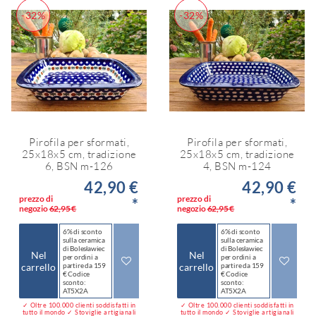
-32%
-32%
Pirofila per sformati,
Pirofila per sformati,
25x18x5 cm, tradizione
25x18x5 cm, tradizione
6, BSN m-126
4, BSN m-124
42,90 €
42,90 €
prezzo di
prezzo di
*
*
negozio
62,95 €
negozio
62,95 €
6% di sconto
6% di sconto
sulla ceramica
sulla ceramica
di Bolesławiec
di Bolesławiec
Nel
Nel
per ordini a
per ordini a
carrello
partire da 159
carrello
partire da 159
€ Codice
€ Codice
sconto:
sconto:
AT5X2A
AT5X2A
✓ Oltre 100.000 clienti soddisfatti in
✓ Oltre 100.000 clienti soddisfatti in
tutto il mondo ✓ Stoviglie artigianali
tutto il mondo ✓ Stoviglie artigianali