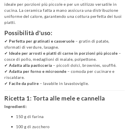
ideale per porzioni più piccole e per un utilizzo versatile in
cucina. La ceramica fatta a mano assicura una distribuzione
uniforme del calore, garantendo una cottura perfetta dei tuoi
piatti.
Possibilità d'uso:
✔
Perfetta per gratinati e casseruole
– gratin di patate,
sformati di verdure, lasagne.
✔
Ideale per arrosti e piatti di carne in porzioni più piccole
–
cosce di pollo, medaglioni di maiale, polpettone.
✔
Adatta alla pasticceria
– piccoli dolci, brownies, soufflé.
✔
Adatta per forno e microonde
– comoda per cucinare e
riscaldare.
✔
Facile da pulire
– lavabile in lavastoviglie.
Ricetta 1: Torta alle mele e cannella
Ingredienti:
150 g di farina
100 g di zucchero