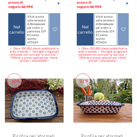
prezzo di
prezzo di
*
*
negozio
62,95 €
negozio
62,95 €
6% di sconto
6% di sconto
sulla ceramica
sulla ceramica
di Bolesławiec
di Bolesławiec
Nel
Nel
per ordini a
per ordini a
carrello
partire da 159
carrello
partire da 159
€ Codice
€ Codice
sconto:
sconto:
AT5X2A
AT5X2A
✓ Oltre 100.000 clienti soddisfatti in
✓ Oltre 100.000 clienti soddisfatti in
tutto il mondo ✓ Stoviglie artigianali
tutto il mondo ✓ Stoviglie artigianali
realizzate con cura per la tua casa ✓
realizzate con cura per la tua casa ✓
Offerte e prezzi speciali per clienti
Offerte e prezzi speciali per clienti
privati / consumatori
privati / consumatori
-32%
-32%
Pirofila per sformati,
Pirofila per sformati,