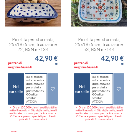
Pirofila per sformati,
Pirofila per sformati,
25x18x5 cm, tradizione
25x18x5 cm, tradizione
22, BSN m-134
53, BSN m-144
42,90 €
42,90 €
prezzo di
prezzo di
*
*
negozio
62,95 €
negozio
62,95 €
6% di sconto
6% di sconto
sulla ceramica
sulla ceramica
di Bolesławiec
di Bolesławiec
Nel
Nel
per ordini a
per ordini a
carrello
partire da 159
carrello
partire da 159
€ Codice
€ Codice
sconto:
sconto:
AT5X2A
AT5X2A
✓ Oltre 100.000 clienti soddisfatti in
✓ Oltre 100.000 clienti soddisfatti in
tutto il mondo ✓ Stoviglie artigianali
tutto il mondo ✓ Stoviglie artigianali
realizzate con cura per la tua casa ✓
realizzate con cura per la tua casa ✓
Offerte e prezzi speciali per clienti
Offerte e prezzi speciali per clienti
privati / consumatori
privati / consumatori