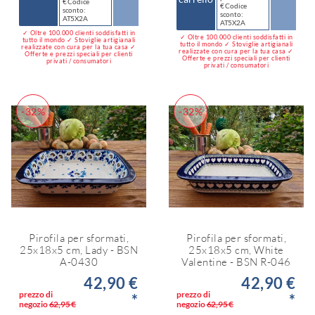
€ Codice
€ Codice
sconto:
sconto:
AT5X2A
AT5X2A
✓ Oltre 100.000 clienti soddisfatti in
✓ Oltre 100.000 clienti soddisfatti in
tutto il mondo ✓ Stoviglie artigianali
tutto il mondo ✓ Stoviglie artigianali
realizzate con cura per la tua casa ✓
realizzate con cura per la tua casa ✓
Offerte e prezzi speciali per clienti
Offerte e prezzi speciali per clienti
privati / consumatori
privati / consumatori
-32%
-32%
Pirofila per sformati,
Pirofila per sformati,
25x18x5 cm, Lady - BSN
25x18x5 cm, White
A-0430
Valentine - BSN R-046
42,90 €
42,90 €
prezzo di
prezzo di
*
*
negozio
62,95 €
negozio
62,95 €