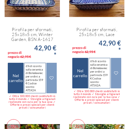
Pirofila per sformati,
Pirofila per sformati,
25x18x5 cm, Winter
25x18x5 cm, Lace
Garden, BSN A-1617
42,90 €
42,90 €
prezzo di
*
negozio
62,95 €
prezzo di
*
negozio
62,95 €
6% di sconto
sulla ceramica
6% di sconto
di Bolesławiec
sulla ceramica
Nel
per ordini a
di Bolesławiec
Nel
carrello
partire da 159
per ordini a
€ Codice
carrello
partire da 159
sconto:
€ Codice
AT5X2A
sconto:
AT5X2A
✓ Oltre 100.000 clienti soddisfatti in
tutto il mondo ✓ Stoviglie artigianali
✓ Oltre 100.000 clienti soddisfatti in
realizzate con cura per la tua casa ✓
tutto il mondo ✓ Stoviglie artigianali
Offerte e prezzi speciali per clienti
realizzate con cura per la tua casa ✓
privati / consumatori
Offerte e prezzi speciali per clienti
privati / consumatori
-32%
-32%