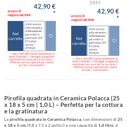
0559
42,90 €
42,90 €
prezzo di
*
negozio
62,95 €
prezzo di
*
negozio
62,95 €
6% di sconto
sulla ceramica
6% di sconto
di Bolesławiec
sulla ceramica
Nel
per ordini a
di Bolesławiec
carrello
partire da 159
Nel
per ordini a
€ Codice
carrello
partire da 159
sconto:
€ Codice
AT5X2A
sconto:
AT5X2A
✓ Oltre 100.000 clienti soddisfatti in
tutto il mondo ✓ Stoviglie artigianali
✓ Oltre 100.000 clienti soddisfatti in
realizzate con cura per la tua casa ✓
tutto il mondo ✓ Stoviglie artigianali
Offerte e prezzi speciali per clienti
realizzate con cura per la tua casa ✓
privati / consumatori
Offerte e prezzi speciali per clienti
privati / consumatori
Pirofila quadrata in Ceramica Polacca (25
x 18 x 5 cm | 1,0 L) – Perfetta per la cottura
e la gratinatura
La
pirofila quadrata in Ceramica Polacca
, con dimensioni di
25
x 18 x 5 cm
(9,8 x 7,1 x 2 pollici) e una capacità di
1,0 litro
, è