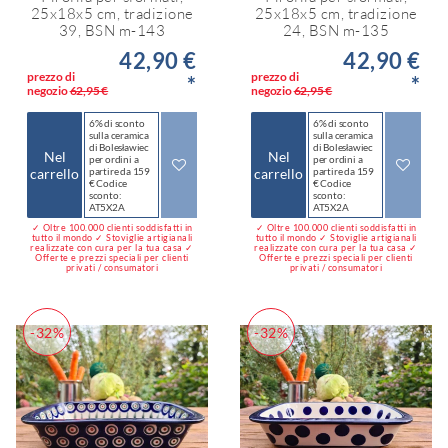
25x18x5 cm, tradizione
25x18x5 cm, tradizione
39, BSN m-143
24, BSN m-135
42,90 €
42,90 €
prezzo di
prezzo di
*
*
negozio
62,95 €
negozio
62,95 €
6% di sconto
6% di sconto
sulla ceramica
sulla ceramica
di Bolesławiec
di Bolesławiec
Nel
Nel
per ordini a
per ordini a
carrello
partire da 159
carrello
partire da 159
€ Codice
€ Codice
sconto:
sconto:
AT5X2A
AT5X2A
✓ Oltre 100.000 clienti soddisfatti in
✓ Oltre 100.000 clienti soddisfatti in
tutto il mondo ✓ Stoviglie artigianali
tutto il mondo ✓ Stoviglie artigianali
realizzate con cura per la tua casa ✓
realizzate con cura per la tua casa ✓
Offerte e prezzi speciali per clienti
Offerte e prezzi speciali per clienti
privati / consumatori
privati / consumatori
-32%
-32%