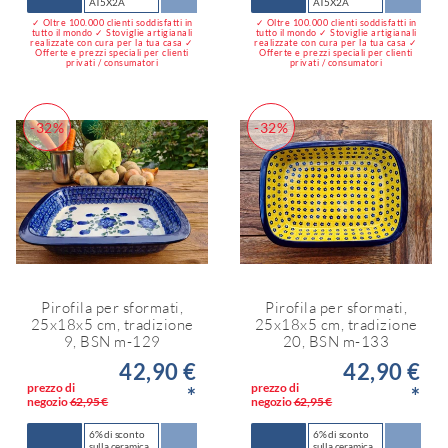
AT5X2A
AT5X2A
✓ Oltre 100.000 clienti soddisfatti in
✓ Oltre 100.000 clienti soddisfatti in
tutto il mondo ✓ Stoviglie artigianali
tutto il mondo ✓ Stoviglie artigianali
realizzate con cura per la tua casa ✓
realizzate con cura per la tua casa ✓
Offerte e prezzi speciali per clienti
Offerte e prezzi speciali per clienti
privati / consumatori
privati / consumatori
-32%
-32%
Pirofila per sformati,
Pirofila per sformati,
25x18x5 cm, tradizione
25x18x5 cm, tradizione
9, BSN m-129
20, BSN m-133
42,90 €
42,90 €
prezzo di
prezzo di
*
*
negozio
62,95 €
negozio
62,95 €
6% di sconto
6% di sconto
sulla ceramica
sulla ceramica