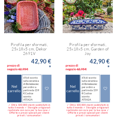
Pirofila per sformati,
Pirofila per sformati,
25x18x5 cm, Dekor
25x18x5 cm, Garden of
2691V
Joy
42,90 €
42,90 €
prezzo di
prezzo di
*
*
negozio
62,95 €
negozio
62,95 €
6% di sconto
6% di sconto
sulla ceramica
sulla ceramica
di Bolesławiec
di Bolesławiec
Nel
Nel
per ordini a
per ordini a
carrello
partire da 159
carrello
partire da 159
€ Codice
€ Codice
sconto:
sconto:
AT5X2A
AT5X2A
✓ Oltre 100.000 clienti soddisfatti in
✓ Oltre 100.000 clienti soddisfatti in
tutto il mondo ✓ Stoviglie artigianali
tutto il mondo ✓ Stoviglie artigianali
realizzate con cura per la tua casa ✓
realizzate con cura per la tua casa ✓
Offerte e prezzi speciali per clienti
Offerte e prezzi speciali per clienti
privati / consumatori
privati / consumatori