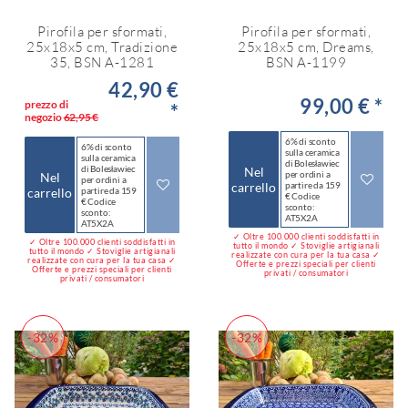
Pirofila per sformati,
Pirofila per sformati,
25x18x5 cm, Tradizione
25x18x5 cm, Dreams,
35, BSN A-1281
BSN A-1199
42,90 €
99,00 € *
prezzo di
*
negozio
62,95 €
6% di sconto
6% di sconto
sulla ceramica
sulla ceramica
di Bolesławiec
di Bolesławiec
Nel
per ordini a
Nel
per ordini a
carrello
partire da 159
carrello
partire da 159
€ Codice
€ Codice
sconto:
sconto:
AT5X2A
AT5X2A
✓ Oltre 100.000 clienti soddisfatti in
✓ Oltre 100.000 clienti soddisfatti in
tutto il mondo ✓ Stoviglie artigianali
tutto il mondo ✓ Stoviglie artigianali
realizzate con cura per la tua casa ✓
realizzate con cura per la tua casa ✓
Offerte e prezzi speciali per clienti
Offerte e prezzi speciali per clienti
privati / consumatori
privati / consumatori
-32%
-32%