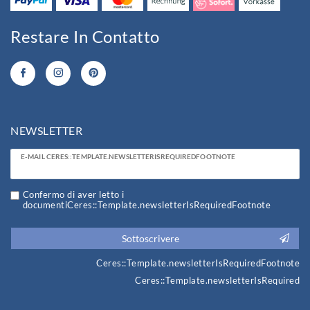
Restare In Contatto
NEWSLETTER
Ceres::Template.newsletterHoneypotLabel
E-MAIL CERES::TEMPLATE.NEWSLETTERISREQUIREDFOOTNOTE
Confermo di aver letto i
documentiCeres::Template.newsletterIsRequiredFootnote
Sottoscrivere
Ceres::Template.newsletterIsRequiredFootnote
Ceres::Template.newsletterIsRequired