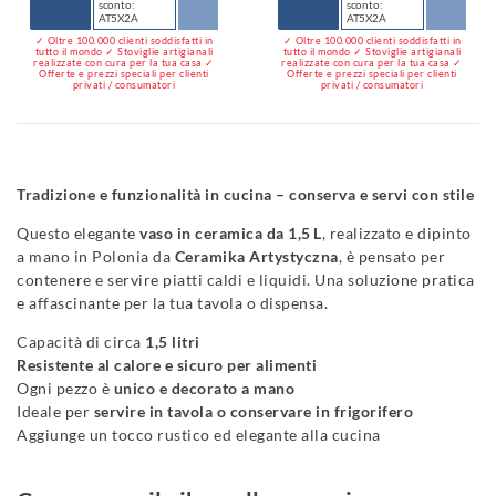
sconto:
sconto:
AT5X2A
AT5X2A
✓ Oltre 100.000 clienti soddisfatti in
✓ Oltre 100.000 clienti soddisfatti in
tutto il mondo ✓ Stoviglie artigianali
tutto il mondo ✓ Stoviglie artigianali
realizzate con cura per la tua casa ✓
realizzate con cura per la tua casa ✓
Offerte e prezzi speciali per clienti
Offerte e prezzi speciali per clienti
privati / consumatori
privati / consumatori
Tradizione e funzionalità in cucina – conserva e servi con stile
Questo elegante
vaso in ceramica da 1,5 L
, realizzato e dipinto
a mano in Polonia da
Ceramika Artystyczna
, è pensato per
contenere e servire piatti caldi e liquidi. Una soluzione pratica
e affascinante per la tua tavola o dispensa.
Capacità di circa
1,5 litri
Resistente al calore e sicuro per alimenti
Ogni pezzo è
unico e decorato a mano
Ideale per
servire in tavola o conservare in frigorifero
Aggiunge un tocco rustico ed elegante alla cucina