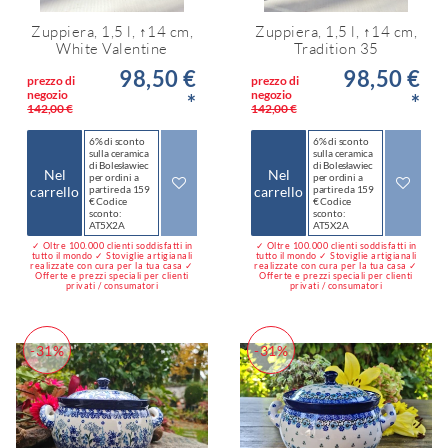
Zuppiera, 1,5 l, ↑14 cm,
Zuppiera, 1,5 l, ↑14 cm,
White Valentine
Tradition 35
98,50 €
98,50 €
prezzo di
prezzo di
negozio
negozio
*
*
142,00 €
142,00 €
6% di sconto
6% di sconto
sulla ceramica
sulla ceramica
di Bolesławiec
di Bolesławiec
Nel
Nel
per ordini a
per ordini a
carrello
partire da 159
carrello
partire da 159
€ Codice
€ Codice
sconto:
sconto:
AT5X2A
AT5X2A
✓ Oltre 100.000 clienti soddisfatti in
✓ Oltre 100.000 clienti soddisfatti in
tutto il mondo ✓ Stoviglie artigianali
tutto il mondo ✓ Stoviglie artigianali
realizzate con cura per la tua casa ✓
realizzate con cura per la tua casa ✓
Offerte e prezzi speciali per clienti
Offerte e prezzi speciali per clienti
privati / consumatori
privati / consumatori
-31%
-31%