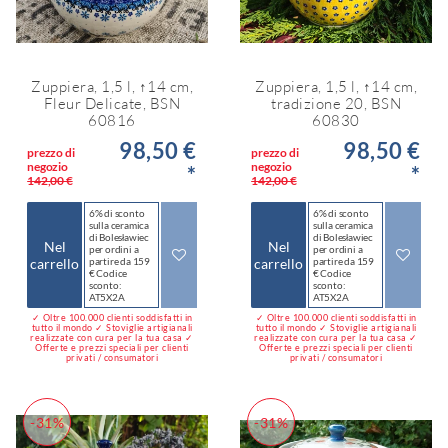
Zuppiera, 1,5 l, ↑14 cm,
Zuppiera, 1,5 l, ↑14 cm,
Fleur Delicate, BSN
tradizione 20, BSN
60816
60830
98,50 €
98,50 €
prezzo di
prezzo di
negozio
negozio
*
*
142,00 €
142,00 €
6% di sconto
6% di sconto
sulla ceramica
sulla ceramica
di Bolesławiec
di Bolesławiec
Nel
Nel
per ordini a
per ordini a
carrello
partire da 159
carrello
partire da 159
€ Codice
€ Codice
sconto:
sconto:
AT5X2A
AT5X2A
✓ Oltre 100.000 clienti soddisfatti in
✓ Oltre 100.000 clienti soddisfatti in
tutto il mondo ✓ Stoviglie artigianali
tutto il mondo ✓ Stoviglie artigianali
realizzate con cura per la tua casa ✓
realizzate con cura per la tua casa ✓
Offerte e prezzi speciali per clienti
Offerte e prezzi speciali per clienti
privati / consumatori
privati / consumatori
-31%
-31%