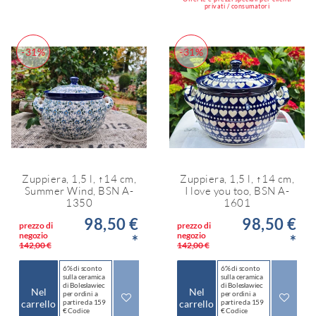
privati / consumatori
-31%
-31%
Zuppiera, 1,5 l, ↑14 cm,
Zuppiera, 1,5 l, ↑14 cm,
Summer Wind, BSN A-
I love you too, BSN A-
1350
1601
98,50 €
98,50 €
prezzo di
prezzo di
negozio
negozio
*
*
142,00 €
142,00 €
6% di sconto
6% di sconto
sulla ceramica
sulla ceramica
di Bolesławiec
di Bolesławiec
Nel
Nel
per ordini a
per ordini a
carrello
partire da 159
carrello
partire da 159
€ Codice
€ Codice