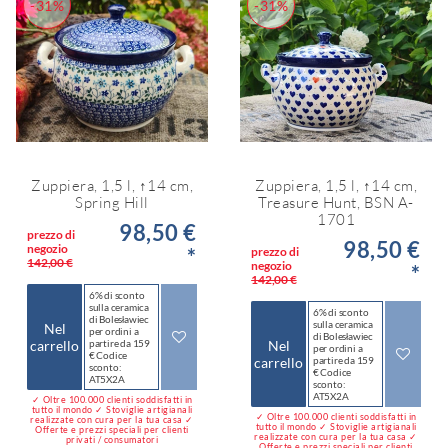
-31%
-31%
Zuppiera, 1,5 l, ↑14 cm,
Zuppiera, 1,5 l, ↑14 cm,
Spring Hill
Treasure Hunt, BSN A-
1701
98,50 €
prezzo di
98,50 €
negozio
*
prezzo di
142,00 €
negozio
*
142,00 €
6% di sconto
sulla ceramica
6% di sconto
di Bolesławiec
sulla ceramica
Nel
per ordini a
di Bolesławiec
carrello
partire da 159
Nel
per ordini a
€ Codice
carrello
partire da 159
sconto:
€ Codice
AT5X2A
sconto:
AT5X2A
✓ Oltre 100.000 clienti soddisfatti in
tutto il mondo ✓ Stoviglie artigianali
✓ Oltre 100.000 clienti soddisfatti in
realizzate con cura per la tua casa ✓
tutto il mondo ✓ Stoviglie artigianali
Offerte e prezzi speciali per clienti
realizzate con cura per la tua casa ✓
privati / consumatori
Offerte e prezzi speciali per clienti