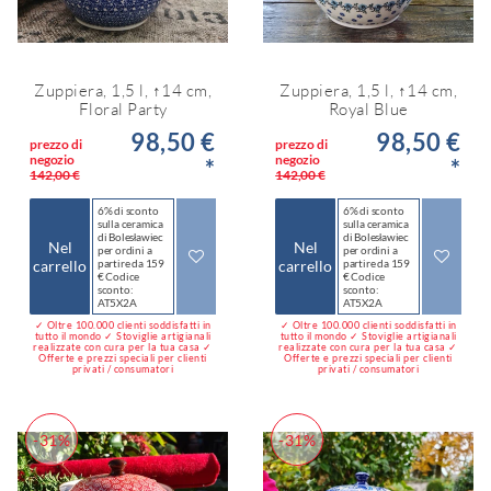
Zuppiera, 1,5 l, ↑14 cm,
Zuppiera, 1,5 l, ↑14 cm,
Floral Party
Royal Blue
98,50 €
98,50 €
prezzo di
prezzo di
negozio
negozio
*
*
142,00 €
142,00 €
6% di sconto
6% di sconto
sulla ceramica
sulla ceramica
di Bolesławiec
di Bolesławiec
Nel
Nel
per ordini a
per ordini a
carrello
partire da 159
carrello
partire da 159
€ Codice
€ Codice
sconto:
sconto:
AT5X2A
AT5X2A
✓ Oltre 100.000 clienti soddisfatti in
✓ Oltre 100.000 clienti soddisfatti in
tutto il mondo ✓ Stoviglie artigianali
tutto il mondo ✓ Stoviglie artigianali
realizzate con cura per la tua casa ✓
realizzate con cura per la tua casa ✓
Offerte e prezzi speciali per clienti
Offerte e prezzi speciali per clienti
privati / consumatori
privati / consumatori
-31%
-31%