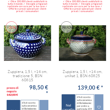
✓ Oltre 100.000 clienti soddisfatti in
✓ Oltre 100.000 clienti soddisfatti in
tutto il mondo ✓ Stoviglie artigianali
tutto il mondo ✓ Stoviglie artigianali
realizzate con cura per la tua casa ✓
realizzate con cura per la tua casa ✓
Offerte e prezzi speciali per clienti
Offerte e prezzi speciali per clienti
privati / consumatori
privati / consumatori
-31%
NUOVO
Zuppiera, 1,5 l, ↑14 cm,
Zuppiera, 1,5 l, ↑14 cm,
tradizione 5, BSN
unikat 1, BSN 60825
60815
98,50 €
139,00 € *
prezzo di
negozio
*
142,00 €
6% di sconto
sulla ceramica
6% di sconto
di Bolesławiec
Nel
sulla ceramica
per ordini a
di Bolesławiec
carrello
partire da 159