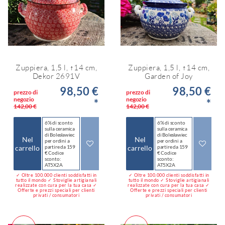
Zuppiera, 1,5 l, ↑14 cm,
Zuppiera, 1,5 l, ↑14 cm,
Dekor 2691V
Garden of Joy
98,50 €
98,50 €
prezzo di
prezzo di
negozio
negozio
*
*
142,00 €
142,00 €
6% di sconto
6% di sconto
sulla ceramica
sulla ceramica
di Bolesławiec
di Bolesławiec
Nel
Nel
per ordini a
per ordini a
carrello
partire da 159
carrello
partire da 159
€ Codice
€ Codice
sconto:
sconto:
AT5X2A
AT5X2A
✓ Oltre 100.000 clienti soddisfatti in
✓ Oltre 100.000 clienti soddisfatti in
tutto il mondo ✓ Stoviglie artigianali
tutto il mondo ✓ Stoviglie artigianali
realizzate con cura per la tua casa ✓
realizzate con cura per la tua casa ✓
Offerte e prezzi speciali per clienti
Offerte e prezzi speciali per clienti
privati / consumatori
privati / consumatori