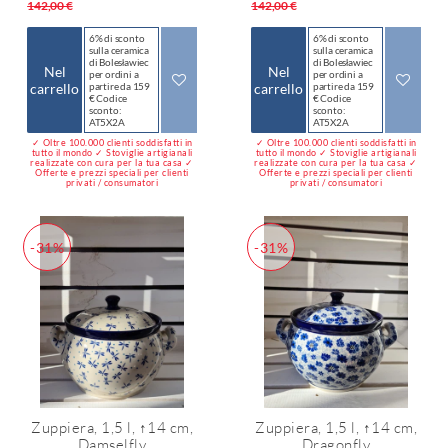
142,00 €
142,00 €
6% di sconto
6% di sconto
sulla ceramica
sulla ceramica
di Bolesławiec
di Bolesławiec
Nel
Nel
per ordini a
per ordini a
carrello
partire da 159
carrello
partire da 159
€ Codice
€ Codice
sconto:
sconto:
AT5X2A
AT5X2A
✓ Oltre 100.000 clienti soddisfatti in
✓ Oltre 100.000 clienti soddisfatti in
tutto il mondo ✓ Stoviglie artigianali
tutto il mondo ✓ Stoviglie artigianali
realizzate con cura per la tua casa ✓
realizzate con cura per la tua casa ✓
Offerte e prezzi speciali per clienti
Offerte e prezzi speciali per clienti
privati / consumatori
privati / consumatori
-31%
-31%
Zuppiera, 1,5 l, ↑14 cm,
Zuppiera, 1,5 l, ↑14 cm,
Damselfly
Dragonfly