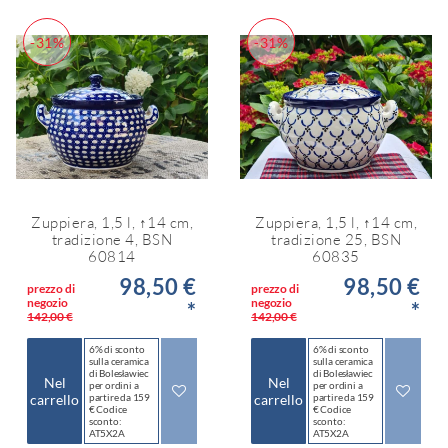
-31%
-31%
Zuppiera, 1,5 l, ↑14 cm,
Zuppiera, 1,5 l, ↑14 cm,
tradizione 4, BSN
tradizione 25, BSN
60814
60835
98,50 €
98,50 €
prezzo di
prezzo di
negozio
negozio
*
*
142,00 €
142,00 €
6% di sconto
6% di sconto
sulla ceramica
sulla ceramica
di Bolesławiec
di Bolesławiec
Nel
Nel
per ordini a
per ordini a
carrello
partire da 159
carrello
partire da 159
€ Codice
€ Codice
sconto:
sconto:
AT5X2A
AT5X2A