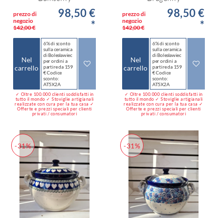
98,50 €
98,50 €
prezzo di
prezzo di
negozio
negozio
*
*
142,00 €
142,00 €
6% di sconto
6% di sconto
sulla ceramica
sulla ceramica
di Bolesławiec
di Bolesławiec
Nel
Nel
per ordini a
per ordini a
carrello
partire da 159
carrello
partire da 159
€ Codice
€ Codice
sconto:
sconto:
AT5X2A
AT5X2A
✓ Oltre 100.000 clienti soddisfatti in
✓ Oltre 100.000 clienti soddisfatti in
tutto il mondo ✓ Stoviglie artigianali
tutto il mondo ✓ Stoviglie artigianali
realizzate con cura per la tua casa ✓
realizzate con cura per la tua casa ✓
Offerte e prezzi speciali per clienti
Offerte e prezzi speciali per clienti
privati / consumatori
privati / consumatori
-31%
-31%