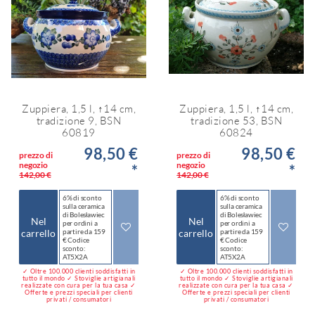
Zuppiera, 1,5 l, ↑14 cm,
Zuppiera, 1,5 l, ↑14 cm,
tradizione 9, BSN
tradizione 53, BSN
60819
60824
98,50 €
98,50 €
prezzo di
prezzo di
negozio
negozio
*
*
142,00 €
142,00 €
6% di sconto
6% di sconto
sulla ceramica
sulla ceramica
di Bolesławiec
di Bolesławiec
Nel
Nel
per ordini a
per ordini a
carrello
partire da 159
carrello
partire da 159
€ Codice
€ Codice
sconto:
sconto:
AT5X2A
AT5X2A
✓ Oltre 100.000 clienti soddisfatti in
✓ Oltre 100.000 clienti soddisfatti in
tutto il mondo ✓ Stoviglie artigianali
tutto il mondo ✓ Stoviglie artigianali
realizzate con cura per la tua casa ✓
realizzate con cura per la tua casa ✓
Offerte e prezzi speciali per clienti
Offerte e prezzi speciali per clienti
privati / consumatori
privati / consumatori