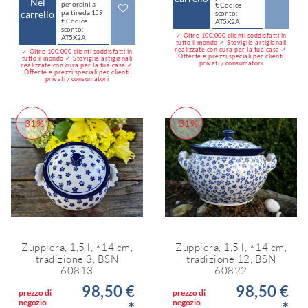
Nel
per ordini a
€ Codice
carrello
partire da 159
sconto:
€ Codice
AT5X2A
sconto:
✓ Oltre 100.000 clienti soddisfatti in
AT5X2A
tutto il mondo ✓ Stoviglie artigianali
realizzate con cura per la tua casa ✓
✓ Oltre 100.000 clienti soddisfatti in
Offerte e prezzi speciali per clienti
tutto il mondo ✓ Stoviglie artigianali
privati / consumatori
realizzate con cura per la tua casa ✓
Offerte e prezzi speciali per clienti
privati / consumatori
-31%
-31%
Zuppiera, 1,5 l, ↑14 cm,
Zuppiera, 1,5 l, ↑14 cm,
tradizione 3, BSN
tradizione 12, BSN
60813
60822
98,50 €
98,50 €
prezzo di
prezzo di
negozio
negozio
*
*