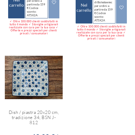
per ordini a
di Bolesławiec
carrello
partire da 159
Nel
per ordini a
€ Codice
carrello
partire da 159
sconto:
€ Codice
AT5X2A
sconto:
AT5X2A
✓ Oltre 100.000 clienti soddisfatti in
tutto il mondo ✓ Stoviglie artigianali
✓ Oltre 100.000 clienti soddisfatti in
realizzate con cura per la tua casa ✓
tutto il mondo ✓ Stoviglie artigianali
Offerte e prezzi speciali per clienti
realizzate con cura per la tua casa ✓
privati / consumatori
Offerte e prezzi speciali per clienti
privati / consumatori
Dish / piastra 20x20 cm,
tradizione 34, BSN J-
812