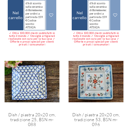
6% di sconto
6% di sconto
sulla ceramica
sulla ceramica
di Bolesławiec
di Bolesławiec
Nel
Nel
per ordini a
per ordini a
carrello
partire da 159
carrello
partire da 159
€ Codice
€ Codice
sconto:
sconto:
AT5X2A
AT5X2A
✓ Oltre 100.000 clienti soddisfatti in
✓ Oltre 100.000 clienti soddisfatti in
tutto il mondo ✓ Stoviglie artigianali
tutto il mondo ✓ Stoviglie artigianali
realizzate con cura per la tua casa ✓
realizzate con cura per la tua casa ✓
Offerte e prezzi speciali per clienti
Offerte e prezzi speciali per clienti
privati / consumatori
privati / consumatori
Dish / piastra 20x20 cm,
Dish / piastra 20x20 cm,
tradizione 25, BSN m-
tradizione 53, BSN m-
088
096