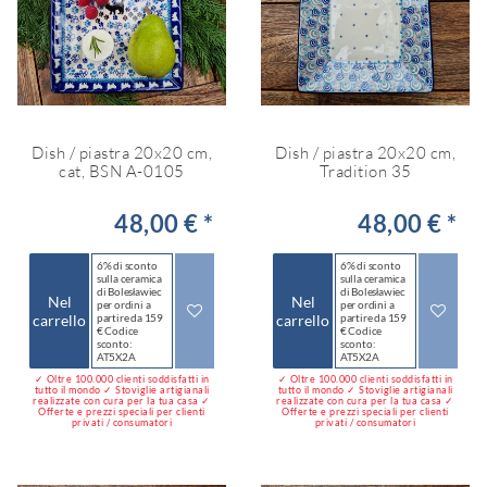
Dish / piastra 20x20 cm,
Dish / piastra 20x20 cm,
cat, BSN A-0105
Tradition 35
48,00 € *
48,00 € *
6% di sconto
6% di sconto
sulla ceramica
sulla ceramica
di Bolesławiec
di Bolesławiec
Nel
Nel
per ordini a
per ordini a
carrello
partire da 159
carrello
partire da 159
€ Codice
€ Codice
sconto:
sconto:
AT5X2A
AT5X2A
✓ Oltre 100.000 clienti soddisfatti in
✓ Oltre 100.000 clienti soddisfatti in
tutto il mondo ✓ Stoviglie artigianali
tutto il mondo ✓ Stoviglie artigianali
realizzate con cura per la tua casa ✓
realizzate con cura per la tua casa ✓
Offerte e prezzi speciali per clienti
Offerte e prezzi speciali per clienti
privati / consumatori
privati / consumatori