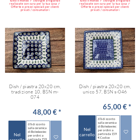
tutto il mondo ✓ Stoviglie artigianali
tutto il mondo ✓ Stoviglie artigianali
realizzate con cura per la tua casa ✓
realizzate con cura per la tua casa ✓
Offerte e prezzi speciali per clienti
Offerte e prezzi speciali per clienti
privati / consumatori
privati / consumatori
Dish / piastra 20x20 cm,
Dish / piastra 20x20 cm,
tradizione 10, BSN m-
unico 57, BSN s-046
074
65,00 € *
48,00 € *
6% di sconto
sulla ceramica
6% di sconto
di Bolesławiec
sulla ceramica
Nel
per ordini a
di Bolesławiec
Nel
carrello
partire da 159
per ordini a
€ Codice
carrello
partire da 159