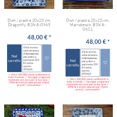
Dish / piastra 20x20 cm,
Dish / piastra 20x20 cm,
Dragonfly, BSN A-0945
Marrakesch, BSN A-
0621
48,00 € *
48,00 € *
6% di sconto
sulla ceramica
6% di sconto
di Bolesławiec
sulla ceramica
Nel
per ordini a
di Bolesławiec
carrello
partire da 159
Nel
per ordini a
€ Codice
carrello
partire da 159
sconto:
€ Codice
AT5X2A
sconto:
AT5X2A
✓ Oltre 100.000 clienti soddisfatti in
tutto il mondo ✓ Stoviglie artigianali
✓ Oltre 100.000 clienti soddisfatti in
realizzate con cura per la tua casa ✓
tutto il mondo ✓ Stoviglie artigianali
Offerte e prezzi speciali per clienti
realizzate con cura per la tua casa ✓
privati / consumatori
Offerte e prezzi speciali per clienti
privati / consumatori