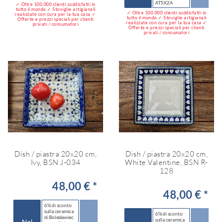
AT5X2A
✓ Oltre 100.000 clienti soddisfatti in
tutto il mondo ✓ Stoviglie artigianali
✓ Oltre 100.000 clienti soddisfatti in
realizzate con cura per la tua casa ✓
tutto il mondo ✓ Stoviglie artigianali
Offerte e prezzi speciali per clienti
realizzate con cura per la tua casa ✓
privati / consumatori
Offerte e prezzi speciali per clienti
privati / consumatori
Dish / piastra 20x20 cm,
Dish / piastra 20x20 cm,
Ivy, BSN J-034
White Valentine, BSN R-
128
48,00 € *
48,00 € *
6% di sconto
sulla ceramica
6% di sconto
di Bolesławiec
sulla ceramica
Nel