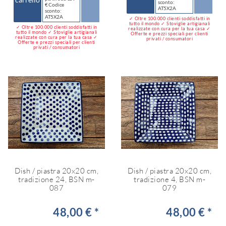
sconto:
€ Codice
AT5X2A
sconto:
AT5X2A
✓ Oltre 100.000 clienti soddisfatti in
tutto il mondo ✓ Stoviglie artigianali
✓ Oltre 100.000 clienti soddisfatti in
realizzate con cura per la tua casa ✓
tutto il mondo ✓ Stoviglie artigianali
Offerte e prezzi speciali per clienti
realizzate con cura per la tua casa ✓
privati / consumatori
Offerte e prezzi speciali per clienti
privati / consumatori
Dish / piastra 20x20 cm,
Dish / piastra 20x20 cm,
tradizione 24, BSN m-
tradizione 4, BSN m-
087
079
48,00 € *
48,00 € *