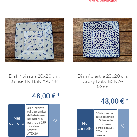
privati / consumatori
Dish / piastra 20x20 cm,
Dish / piastra 20x20 cm,
Damselfly, BSN A-0234
Crazy Dots, BSN A-
0366
48,00 € *
48,00 € *
6% di sconto
sulla ceramica
6% di sconto
di Bolesławiec
sulla ceramica
Nel
per ordini a
di Bolesławiec
carrello
partire da 159
Nel
per ordini a
€ Codice
carrello
partire da 159
sconto:
€ Codice
AT5X2A
sconto: