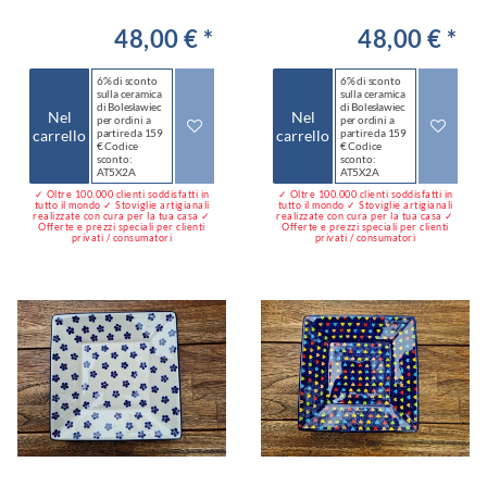
48,00 € *
48,00 € *
6% di sconto
6% di sconto
sulla ceramica
sulla ceramica
di Bolesławiec
di Bolesławiec
Nel
Nel
per ordini a
per ordini a
carrello
partire da 159
carrello
partire da 159
€ Codice
€ Codice
sconto:
sconto:
AT5X2A
AT5X2A
✓ Oltre 100.000 clienti soddisfatti in
✓ Oltre 100.000 clienti soddisfatti in
tutto il mondo ✓ Stoviglie artigianali
tutto il mondo ✓ Stoviglie artigianali
realizzate con cura per la tua casa ✓
realizzate con cura per la tua casa ✓
Offerte e prezzi speciali per clienti
Offerte e prezzi speciali per clienti
privati / consumatori
privati / consumatori