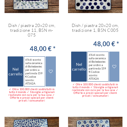
Dish / piastra 20x20 cm,
Dish / piastra 20x20 cm,
tradizione 11, BSN m-
tradizione 1, BSN C005
075
48,00 € *
48,00 € *
6% di sconto
sulla ceramica
6% di sconto
di Bolesławiec
sulla ceramica
Nel
per ordini a
di Bolesławiec
Nel
carrello
partire da 159
per ordini a
€ Codice
carrello
partire da 159
sconto:
€ Codice
AT5X2A
sconto:
AT5X2A
✓ Oltre 100.000 clienti soddisfatti in
tutto il mondo ✓ Stoviglie artigianali
✓ Oltre 100.000 clienti soddisfatti in
realizzate con cura per la tua casa ✓
tutto il mondo ✓ Stoviglie artigianali
Offerte e prezzi speciali per clienti
realizzate con cura per la tua casa ✓
privati / consumatori
Offerte e prezzi speciali per clienti
privati / consumatori