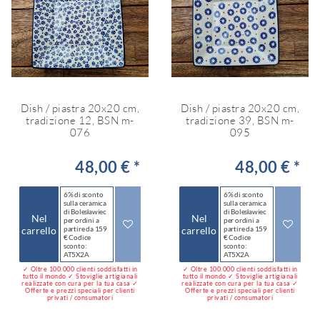
Dish / piastra 20x20 cm,
Dish / piastra 20x20 cm,
tradizione 12, BSN m-
tradizione 39, BSN m-
076
095
48,00 € *
48,00 € *
6% di sconto
6% di sconto
sulla ceramica
sulla ceramica
di Bolesławiec
di Bolesławiec
Nel
Nel
per ordini a
per ordini a
carrello
partire da 159
carrello
partire da 159
€ Codice
€ Codice
sconto:
sconto:
AT5X2A
AT5X2A
✓ Oltre 100.000 clienti soddisfatti in
✓ Oltre 100.000 clienti soddisfatti in
tutto il mondo ✓ Stoviglie artigianali
tutto il mondo ✓ Stoviglie artigianali
realizzate con cura per la tua casa ✓
realizzate con cura per la tua casa ✓
Offerte e prezzi speciali per clienti
Offerte e prezzi speciali per clienti
privati / consumatori
privati / consumatori