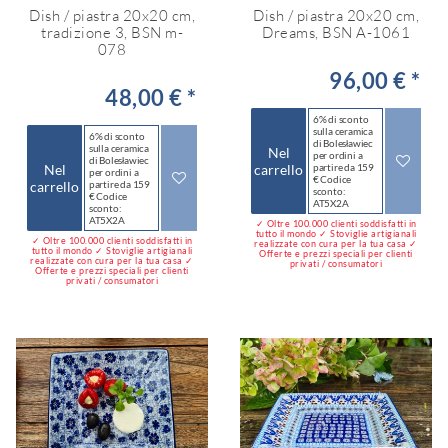
Dish / piastra 20x20 cm,
Dish / piastra 20x20 cm,
tradizione 3, BSN m-
Dreams, BSN A-1061
078
96,00 € *
48,00 € *
6% di sconto
sulla ceramica
6% di sconto
di Bolesławiec
sulla ceramica
Nel
per ordini a
di Bolesławiec
Nel
carrello
partire da 159
per ordini a
€ Codice
carrello
partire da 159
sconto:
€ Codice
AT5X2A
sconto:
AT5X2A
✓ Oltre 100.000 clienti soddisfatti in
tutto il mondo ✓ Stoviglie artigianali
✓ Oltre 100.000 clienti soddisfatti in
realizzate con cura per la tua casa ✓
tutto il mondo ✓ Stoviglie artigianali
Offerte e prezzi speciali per clienti
realizzate con cura per la tua casa ✓
privati / consumatori
Offerte e prezzi speciali per clienti
privati / consumatori