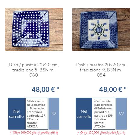
Dish / piastra 20x20 cm,
Dish / piastra 20x20 cm,
tradizione 5, BSN m-
tradizione 9, BSN m-
080
084
48,00 € *
48,00 € *
6% di sconto
6% di sconto
sulla ceramica
sulla ceramica
di Bolesławiec
di Bolesławiec
Nel
Nel
per ordini a
per ordini a
carrello
partire da 159
carrello
partire da 159
€ Codice
€ Codice
sconto:
sconto:
AT5X2A
AT5X2A
✓ Oltre 100.000 clienti soddisfatti in
✓ Oltre 100.000 clienti soddisfatti in