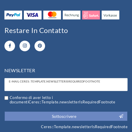
Restare In Contatto
NEWSLETTER
Ceres::Template.newsletterHoneypotLabel
E-MAIL CERES::TEMPLATE.NEWSLETTERISREQUIREDFOOTNOTE
Confermo di aver letto i
documentiCeres::Template.newsletterIsRequiredFootnote
Sottoscrivere
Ceres::Template.newsletterIsRequiredFootnote