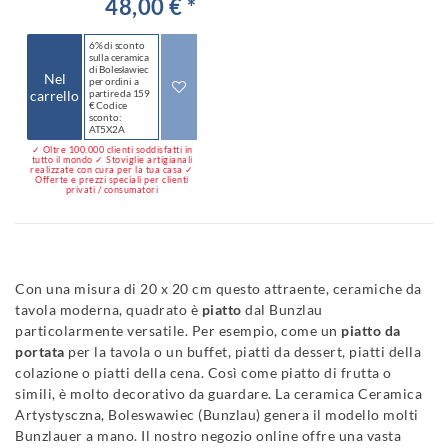
48,00 € *
6% di sconto
sulla ceramica
di Bolesławiec
Nel
per ordini a
carrello
partire da 159
€ Codice
sconto:
AT5X2A
✓ Oltre 100.000 clienti soddisfatti in
tutto il mondo ✓ Stoviglie artigianali
realizzate con cura per la tua casa ✓
Offerte e prezzi speciali per clienti
privati / consumatori
Con una misura di 20 x 20 cm questo attraente, ceramiche da
tavola moderna, quadrato è
piatto
dal Bunzlau
particolarmente versatile. Per esempio, come un
piatto da
portata
per la tavola o un buffet, piatti da dessert, piatti della
colazione o piatti della cena. Così come piatto di frutta o
simili, è molto decorativo da guardare. La ceramica Ceramica
Artystysczna, Boleswawiec (Bunzlau) genera il modello molti
Bunzlauer a mano. Il nostro negozio online offre una vasta