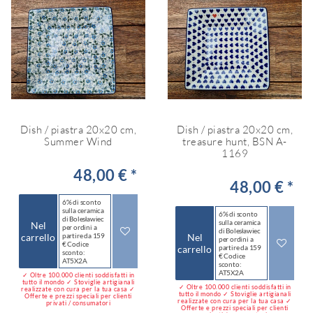
Dish / piastra 20x20 cm,
Dish / piastra 20x20 cm,
Summer Wind
treasure hunt, BSN A-
1169
48,00 € *
48,00 € *
6% di sconto
sulla ceramica
6% di sconto
di Bolesławiec
sulla ceramica
Nel
per ordini a
di Bolesławiec
carrello
partire da 159
Nel
per ordini a
€ Codice
carrello
partire da 159
sconto:
€ Codice
AT5X2A
sconto:
AT5X2A
✓ Oltre 100.000 clienti soddisfatti in
tutto il mondo ✓ Stoviglie artigianali
✓ Oltre 100.000 clienti soddisfatti in
realizzate con cura per la tua casa ✓
tutto il mondo ✓ Stoviglie artigianali
Offerte e prezzi speciali per clienti
realizzate con cura per la tua casa ✓
privati / consumatori
Offerte e prezzi speciali per clienti