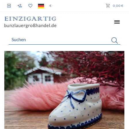
€
0,00 €