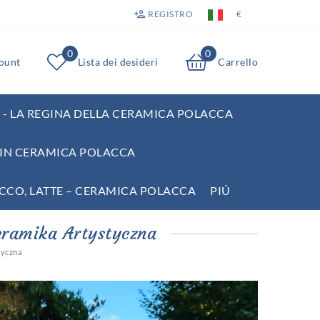
REGISTRO
€
0
0
count
Lista dei desideri
Carrello
- LA REGINA DELLA CERAMICA POLACCA
E IN CERAMICA POLACCA
UCCO, LATTE – CERAMICA POLACCA
PIÚ
eramika Artystyczna
tyczna