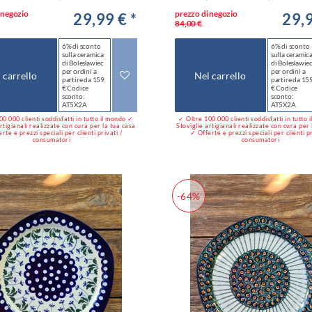
 negozio
prezzo di negozio
29,99 € *
29,9
84,00 €
6% di sconto
6% di sconto
sulla ceramica
sulla ceramic
di Bolesławiec
di Bolesławie
per ordini a
per ordini a
 carrello
Nel carrello
partire da 159
partire da 15
€ Codice
€ Codice
sconto:
sconto:
AT5X2A
AT5X2A
0.000 clienti soddisfatti in tutto il mondo ✓
✓ Oltre 100.000 clienti soddisfatti in tutto
rtigianali realizzate con cura per la tua casa
Stoviglie artigianali realizzate con cura per
rte e prezzi speciali per clienti privati /
✓ Offerte e prezzi speciali per clienti pr
consumatori
consumatori
-64%