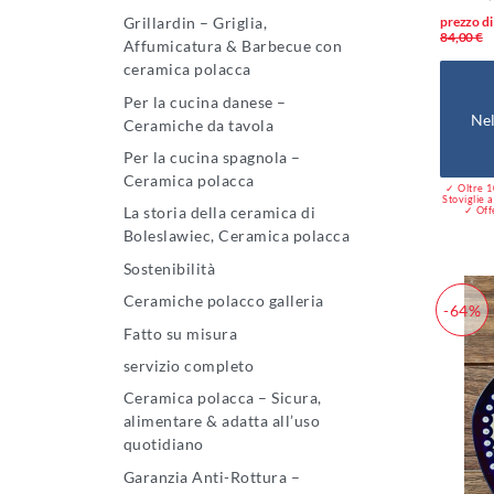
Grillardin – Griglia,
prezzo di
84,00 €
Affumicatura & Barbecue con
ceramica polacca
Per la cucina danese –
Nel
Ceramiche da tavola
Per la cucina spagnola –
Ceramica polacca
✓ Oltre 10
Stoviglie a
La storia della ceramica di
✓ Offe
Boleslawiec, Ceramica polacca
Sostenibilità
Ceramiche polacco galleria
-64%
Fatto su misura
servizio completo
Ceramica polacca – Sicura,
alimentare & adatta all’uso
quotidiano
Garanzia Anti-Rottura –