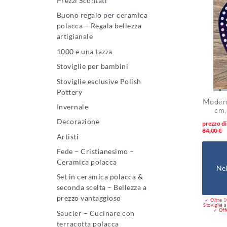
Prezzi Scontati
Buono regalo per ceramica
polacca – Regala bellezza
artigianale
1000 e una tazza
Stoviglie per bambini
Stoviglie esclusive Polish
Pottery
Modern
Invernale
cm,
Decorazione
prezzo di
84,00 €
Artisti
Fede – Cristianesimo –
Ceramica polacca
Nel
Set in ceramica polacca &
seconda scelta – Bellezza a
prezzo vantaggioso
✓ Oltre 10
Stoviglie a
✓ Offe
Saucier – Cucinare con
terracotta polacca