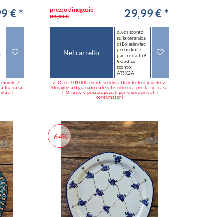
prezzo di negozio
9 € *
29,99 € *
84,00 €
6% di sconto
a
sulla ceramica
c
di Bolesławiec
per ordini a
Nel carrello
9
partire da 159
€ Codice
sconto:
AT5X2A
 il mondo ✓
✓ Oltre 100.000 clienti soddisfatti in tutto il mondo ✓
 la tua casa
Stoviglie artigianali realizzate con cura per la tua casa
ivati /
✓ Offerte e prezzi speciali per clienti privati /
consumatori
-64%