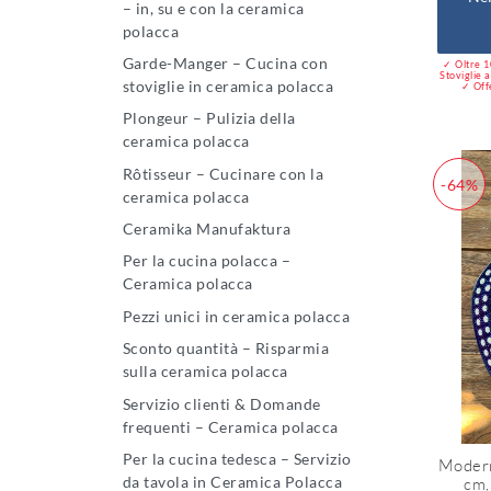
– in, su e con la ceramica
polacca
Garde-Manger – Cucina con
✓ Oltre 10
Stoviglie a
stoviglie in ceramica polacca
✓ Offe
Plongeur – Pulizia della
ceramica polacca
Rôtisseur – Cucinare con la
-64%
ceramica polacca
Ceramika Manufaktura
Per la cucina polacca –
Ceramica polacca
Pezzi unici in ceramica polacca
Sconto quantità – Risparmia
sulla ceramica polacca
Servizio clienti & Domande
frequenti – Ceramica polacca
Per la cucina tedesca – Servizio
Modern
da tavola in Ceramica Polacca
cm,