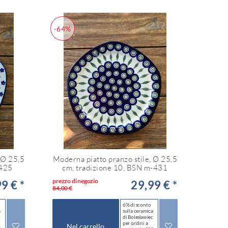
-64%
 Ø 25,5
Moderna piatto pranzo stile, Ø 25,5
-425
cm, tradizione 10, BSN m-431
prezzo di negozio
9 € *
29,99 € *
84,00 €
6% di sconto
a
sulla ceramica
c
di Bolesławiec
per ordini a
Nel carrello