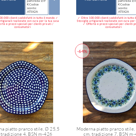
partire da 159
partire da 15
€ Codice
€ Codice
sconto:
sconto:
AT5X2A
AT5X2A
0.000 clienti soddisfatti in tutto il mondo ✓
✓ Oltre 100.000 clienti soddisfatti in tutto
rtigianali realizzate con cura per la tua casa
Stoviglie artigianali realizzate con cura per
rte e prezzi speciali per clienti privati /
✓ Offerte e prezzi speciali per clienti pr
consumatori
consumatori
-64%
a piatto pranzo stile, Ø 25,5
Moderna piatto pranzo stile,
 tradizione 4, BSN m-426
cm, tradizione 7, BSN m