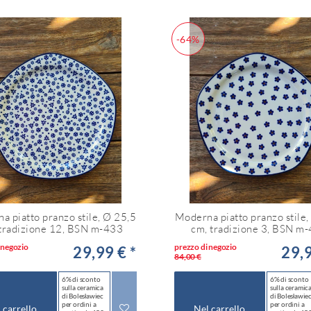
-64%
a piatto pranzo stile, Ø 25,5
Moderna piatto pranzo stile,
 tradizione 12, BSN m-433
cm, tradizione 3, BSN m
 negozio
prezzo di negozio
29,99 € *
29,9
84,00 €
6% di sconto
6% di sconto
sulla ceramica
sulla ceramic
di Bolesławiec
di Bolesławie
per ordini a
per ordini a
 carrello
Nel carrello