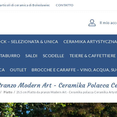
articoli di ceramica di Bolesławiec
CONTATTO
Il mio ac
CK – SELEZIONATA & UNICA
CERAMIKA ARTYSTYCZNA 
TABURRO
SALDI
SCODELLE
TEIERE & CAFFETTIER
CA
OUTLET
BROCCHE E CARAFFE – VINO, ACQUA, S
Pranzo Modern Art - Ceramika Polacca C
Piatto
25,5 cm Piatto da pranzo Modern Art - Ceramika polacca Ceramika Artys