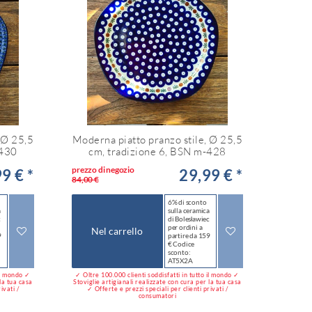
 Ø 25,5
Moderna piatto pranzo stile, Ø 25,5
-430
cm, tradizione 6, BSN m-428
prezzo di negozio
9 € *
29,99 € *
84,00 €
6% di sconto
a
sulla ceramica
c
di Bolesławiec
per ordini a
Nel carrello
9
partire da 159
€ Codice
sconto:
AT5X2A
 il mondo ✓
✓ Oltre 100.000 clienti soddisfatti in tutto il mondo ✓
 la tua casa
Stoviglie artigianali realizzate con cura per la tua casa
ivati /
✓ Offerte e prezzi speciali per clienti privati /
consumatori