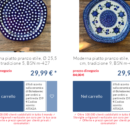
a piatto pranzo stile, Ø 25,5
Moderna piatto pranzo stile,
 tradizione 5, BSN m-427
cm, tradizione 9, BSN m
 negozio
prezzo di negozio
29,99 € *
29,9
84,00 €
6% di sconto
6% di sconto
sulla ceramica
sulla ceramic
di Bolesławiec
di Bolesławie
per ordini a
per ordini a
 carrello
Nel carrello
partire da 159
partire da 15
€ Codice
€ Codice
sconto:
sconto:
AT5X2A
AT5X2A
0.000 clienti soddisfatti in tutto il mondo ✓
✓ Oltre 100.000 clienti soddisfatti in tutto
rtigianali realizzate con cura per la tua casa
Stoviglie artigianali realizzate con cura per
rte e prezzi speciali per clienti privati /
✓ Offerte e prezzi speciali per clienti pr
consumatori
consumatori