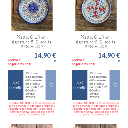
Piatto, Ø 18 cm,
Piatto, Ø 18 cm,
signature 5, 2. scelta,
signature 6, 2. scelta,
BSN m-497
BSN m-498
14,90 €
14,90 €
prezzo di
prezzo di
*
*
negozio
23,95 €
negozio
23,95 €
6% di sconto
6% di sconto
sulla ceramica
sulla ceramica
di Bolesławiec
di Bolesławiec
Nel
Nel
per ordini a
per ordini a
carrello
partire da 159
carrello
partire da 159
€ Codice
€ Codice
sconto:
sconto:
AT5X2A
AT5X2A
✓ Oltre 100.000 clienti soddisfatti in
✓ Oltre 100.000 clienti soddisfatti in
tutto il mondo ✓ Stoviglie artigianali
tutto il mondo ✓ Stoviglie artigianali
realizzate con cura per la tua casa ✓
realizzate con cura per la tua casa ✓
Offerte e prezzi speciali per clienti
Offerte e prezzi speciali per clienti
privati / consumatori
privati / consumatori