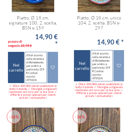
Piatto, Ø 18 cm,
Piatto, Ø 18 cm, unico
signature 100, 2. scelta,
104, 2. scelta, BSN s-
BSN s-159
297
14,90 €
14,90 € *
prezzo di
*
negozio
23,95 €
6% di sconto
6% di sconto
sulla ceramica
sulla ceramica
di Bolesławiec
di Bolesławiec
Nel
per ordini a
Nel
per ordini a
carrello
partire da 159
carrello
partire da 159
€ Codice
€ Codice
sconto:
sconto:
AT5X2A
AT5X2A
✓ Oltre 100.000 clienti soddisfatti in
✓ Oltre 100.000 clienti soddisfatti in
tutto il mondo ✓ Stoviglie artigianali
tutto il mondo ✓ Stoviglie artigianali
realizzate con cura per la tua casa ✓
realizzate con cura per la tua casa ✓
Offerte e prezzi speciali per clienti
Offerte e prezzi speciali per clienti
privati / consumatori
privati / consumatori
-38%
-38%