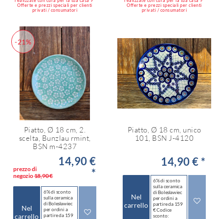
realizzate con cura per la tua casa ✓
realizzate con cura per la tua casa ✓
Offerte e prezzi speciali per clienti
Offerte e prezzi speciali per clienti
privati / consumatori
privati / consumatori
-21%
Piatto, Ø 18 cm, 2.
Piatto, Ø 18 cm, unico
scelta, Bunzlau rmint,
101, BSN J-4120
BSN m-4237
14,90 €
14,90 € *
prezzo di
*
negozio
18,90 €
6% di sconto
sulla ceramica
6% di sconto
di Bolesławiec
Nel
sulla ceramica
per ordini a
di Bolesławiec
carrello
partire da 159
Nel
per ordini a
€ Codice
carrello
partire da 159
sconto: