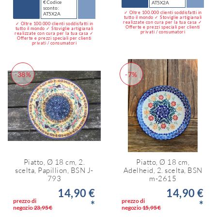
€ Codice
AT5X2A
sconto:
✓ Oltre 100.000 clienti soddisfatti in
AT5X2A
tutto il mondo ✓ Stoviglie artigianali
realizzate con cura per la tua casa ✓
✓ Oltre 100.000 clienti soddisfatti in
Offerte e prezzi speciali per clienti
tutto il mondo ✓ Stoviglie artigianali
privati / consumatori
realizzate con cura per la tua casa ✓
Offerte e prezzi speciali per clienti
privati / consumatori
-38%
-7%
Piatto, Ø 18 cm, 2.
Piatto, Ø 18 cm,
scelta, Papillion, BSN J-
Adelheid, 2. scelta, BSN
793
m-2615
14,90 €
14,90 €
prezzo di
prezzo di
*
*
negozio
23,95 €
negozio
15,95 €