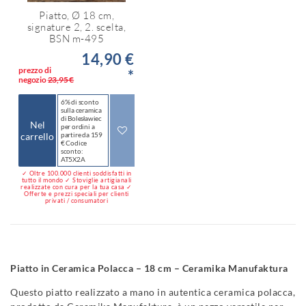
Piatto, Ø 18 cm,
signature 2, 2. scelta,
BSN m-495
14,90 €
prezzo di
*
negozio
23,95 €
6% di sconto
sulla ceramica
di Bolesławiec
Nel
per ordini a
carrello
partire da 159
€ Codice
sconto:
AT5X2A
✓ Oltre 100.000 clienti soddisfatti in
tutto il mondo ✓ Stoviglie artigianali
realizzate con cura per la tua casa ✓
Offerte e prezzi speciali per clienti
privati / consumatori
Piatto in Ceramica Polacca – 18 cm – Ceramika Manufaktura
Questo piatto realizzato a mano in autentica ceramica polacca,