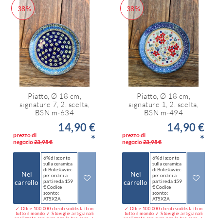
-38%
-38%
Piatto, Ø 18 cm,
Piatto, Ø 18 cm,
signature 7, 2. scelta,
signature 1, 2. scelta,
BSN m-634
BSN m-494
14,90 €
14,90 €
prezzo di
prezzo di
*
*
negozio
23,95 €
negozio
23,95 €
6% di sconto
6% di sconto
sulla ceramica
sulla ceramica
di Bolesławiec
di Bolesławiec
Nel
Nel
per ordini a
per ordini a
carrello
partire da 159
carrello
partire da 159
€ Codice
€ Codice
sconto:
sconto:
AT5X2A
AT5X2A
✓ Oltre 100.000 clienti soddisfatti in
✓ Oltre 100.000 clienti soddisfatti in
tutto il mondo ✓ Stoviglie artigianali
tutto il mondo ✓ Stoviglie artigianali