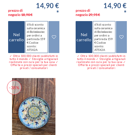
14,90 €
14,90 €
prezzo di
prezzo di
*
*
negozio
18,90 €
negozio
29,95 €
6% di sconto
6% di sconto
sulla ceramica
sulla ceramica
di Bolesławiec
di Bolesławiec
Nel
Nel
per ordini a
per ordini a
carrello
partire da 159
carrello
partire da 159
€ Codice
€ Codice
sconto:
sconto:
AT5X2A
AT5X2A
✓ Oltre 100.000 clienti soddisfatti in
✓ Oltre 100.000 clienti soddisfatti in
tutto il mondo ✓ Stoviglie artigianali
tutto il mondo ✓ Stoviglie artigianali
realizzate con cura per la tua casa ✓
realizzate con cura per la tua casa ✓
Offerte e prezzi speciali per clienti
Offerte e prezzi speciali per clienti
privati / consumatori
privati / consumatori
-38%