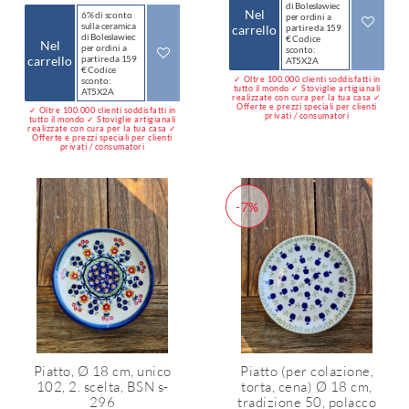
di Bolesławiec
Nel
6% di sconto
per ordini a
sulla ceramica
carrello
partire da 159
di Bolesławiec
€ Codice
Nel
per ordini a
sconto:
carrello
partire da 159
AT5X2A
€ Codice
✓ Oltre 100.000 clienti soddisfatti in
sconto:
tutto il mondo ✓ Stoviglie artigianali
AT5X2A
realizzate con cura per la tua casa ✓
Offerte e prezzi speciali per clienti
✓ Oltre 100.000 clienti soddisfatti in
privati / consumatori
tutto il mondo ✓ Stoviglie artigianali
realizzate con cura per la tua casa ✓
Offerte e prezzi speciali per clienti
privati / consumatori
-7%
Piatto, Ø 18 cm, unico
Piatto (per colazione,
102, 2. scelta, BSN s-
torta, cena) Ø 18 cm,
296
tradizione 50, polacco