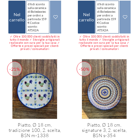
6% di sconto
6% di sconto
sulla ceramica
sulla ceramica
di Bolesławiec
di Bolesławiec
Nel
Nel
per ordini a
per ordini a
carrello
partire da 159
carrello
partire da 159
€ Codice
€ Codice
sconto:
sconto:
AT5X2A
AT5X2A
✓ Oltre 100.000 clienti soddisfatti in
✓ Oltre 100.000 clienti soddisfatti in
tutto il mondo ✓ Stoviglie artigianali
tutto il mondo ✓ Stoviglie artigianali
realizzate con cura per la tua casa ✓
realizzate con cura per la tua casa ✓
Offerte e prezzi speciali per clienti
Offerte e prezzi speciali per clienti
privati / consumatori
privati / consumatori
-21%
-50%
Piatto, Ø 18 cm,
Piatto, Ø 18 cm,
tradizione 100, 2. scelta,
signature 3, 2. scelta,
BSN m-1338
BSN s-354