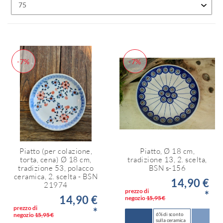
-7%
-7%
Piatto (per colazione,
Piatto, Ø 18 cm,
torta, cena) Ø 18 cm,
tradizione 13, 2. scelta,
tradizione 53, polacco
BSN s-156
ceramica, 2. scelta - BSN
14,90 €
21974
prezzo di
*
14,90 €
negozio
15,95 €
prezzo di
*
negozio
15,95 €
6% di sconto
sulla ceramica