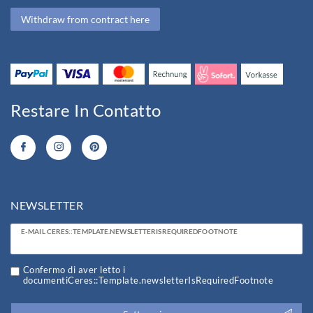
Withdraw from contract here
Restare In Contatto
NEWSLETTER
Ceres::Template.newsletterHoneypotLabel
E-MAIL CERES::TEMPLATE.NEWSLETTERISREQUIREDFOOTNOTE
Confermo di aver letto i
documentiCeres::Template.newsletterIsRequiredFootnote