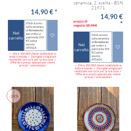
ceramica, 2. scelta - BSN
21971
14,90 € *
14,90 €
prezzo di
*
6% di sconto
negozio
15,95 €
sulla ceramica
di Bolesławiec
Nel
per ordini a
6% di sconto
carrello
partire da 159
sulla ceramica
€ Codice
di Bolesławiec
Nel
sconto:
per ordini a
AT5X2A
carrello
partire da 159
€ Codice
✓ Oltre 100.000 clienti soddisfatti in
sconto:
tutto il mondo ✓ Stoviglie artigianali
AT5X2A
realizzate con cura per la tua casa ✓
Offerte e prezzi speciali per clienti
privati / consumatori
✓ Oltre 100.000 clienti soddisfatti in
tutto il mondo ✓ Stoviglie artigianali
realizzate con cura per la tua casa ✓
Offerte e prezzi speciali per clienti
privati / consumatori
-38%