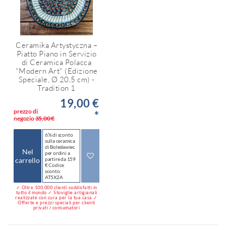
Ceramika Artystyczna –
Piatto Piano in Servizio
di Ceramica Polacca
"Modern Art" (Edizione
Speciale, Ø 20,5 cm) -
Tradition 1
19,00 €
prezzo di
*
negozio
35,00 €
6% di sconto
sulla ceramica
di Bolesławiec
Nel
per ordini a
carrello
partire da 159
€ Codice
sconto:
AT5X2A
✓ Oltre 100.000 clienti soddisfatti in
tutto il mondo ✓ Stoviglie artigianali
realizzate con cura per la tua casa ✓
Offerte e prezzi speciali per clienti
privati / consumatori