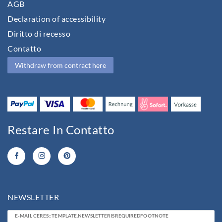
AGB
Declaration of accessibility
Diritto di recesso
Contatto
Withdraw from contract here
Restare In Contatto
NEWSLETTER
Ceres::Template.newsletterHoneypotLabel
E-MAIL CERES::TEMPLATE.NEWSLETTERISREQUIREDFOOTNOTE