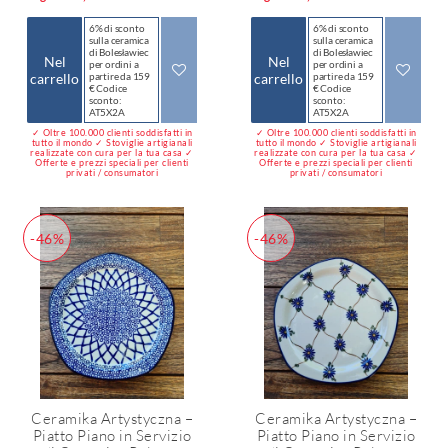
6% di sconto
6% di sconto
sulla ceramica
sulla ceramica
di Bolesławiec
di Bolesławiec
Nel
Nel
per ordini a
per ordini a
carrello
partire da 159
carrello
partire da 159
€ Codice
€ Codice
sconto:
sconto:
AT5X2A
AT5X2A
✓ Oltre 100.000 clienti soddisfatti in
✓ Oltre 100.000 clienti soddisfatti in
tutto il mondo ✓ Stoviglie artigianali
tutto il mondo ✓ Stoviglie artigianali
realizzate con cura per la tua casa ✓
realizzate con cura per la tua casa ✓
Offerte e prezzi speciali per clienti
Offerte e prezzi speciali per clienti
privati / consumatori
privati / consumatori
-46%
-46%
Ceramika Artystyczna –
Ceramika Artystyczna –
Piatto Piano in Servizio
Piatto Piano in Servizio