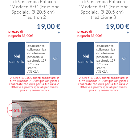
di Ceramica Polacca
di Ceramica Polacca
"Modern Art" (Edizione
"Modern Art" (Edizione
Speciale, Ø 20,5 cm) -
Speciale, Ø 20,5 cm) -
Tradition 2
tradizione 8
19,00 €
19,00 €
prezzo di
prezzo di
*
*
negozio
35,00 €
negozio
35,00 €
6% di sconto
6% di sconto
sulla ceramica
sulla ceramica
di Bolesławiec
di Bolesławiec
Nel
Nel
per ordini a
per ordini a
carrello
partire da 159
carrello
partire da 159
€ Codice
€ Codice
sconto:
sconto:
AT5X2A
AT5X2A
✓ Oltre 100.000 clienti soddisfatti in
✓ Oltre 100.000 clienti soddisfatti in
tutto il mondo ✓ Stoviglie artigianali
tutto il mondo ✓ Stoviglie artigianali
realizzate con cura per la tua casa ✓
realizzate con cura per la tua casa ✓
Offerte e prezzi speciali per clienti
Offerte e prezzi speciali per clienti
privati / consumatori
privati / consumatori
-46%