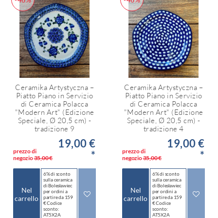
Ceramika Artystyczna –
Ceramika Artystyczna –
Piatto Piano in Servizio
Piatto Piano in Servizio
di Ceramica Polacca
di Ceramica Polacca
"Modern Art" (Edizione
"Modern Art" (Edizione
Speciale, Ø 20,5 cm) -
Speciale, Ø 20,5 cm) -
tradizione 9
tradizione 4
19,00 €
19,00 €
prezzo di
prezzo di
*
*
negozio
35,00 €
negozio
35,00 €
6% di sconto
6% di sconto
sulla ceramica
sulla ceramica
di Bolesławiec
di Bolesławiec
Nel
Nel
per ordini a
per ordini a
carrello
partire da 159
carrello
partire da 159
€ Codice
€ Codice
sconto:
sconto:
AT5X2A
AT5X2A