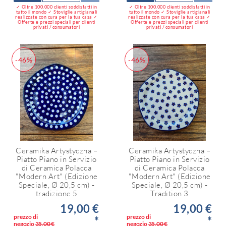
✓ Oltre 100.000 clienti soddisfatti in
✓ Oltre 100.000 clienti soddisfatti in
tutto il mondo ✓ Stoviglie artigianali
tutto il mondo ✓ Stoviglie artigianali
realizzate con cura per la tua casa ✓
realizzate con cura per la tua casa ✓
Offerte e prezzi speciali per clienti
Offerte e prezzi speciali per clienti
privati / consumatori
privati / consumatori
-46%
-46%
Ceramika Artystyczna –
Ceramika Artystyczna –
Piatto Piano in Servizio
Piatto Piano in Servizio
di Ceramica Polacca
di Ceramica Polacca
"Modern Art" (Edizione
"Modern Art" (Edizione
Speciale, Ø 20,5 cm) -
Speciale, Ø 20,5 cm) -
tradizione 5
Tradition 3
19,00 €
19,00 €
prezzo di
prezzo di
*
*
negozio
35,00 €
negozio
35,00 €