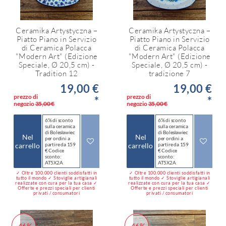
Ceramika Artystyczna –
Ceramika Artystyczna –
Piatto Piano in Servizio
Piatto Piano in Servizio
di Ceramica Polacca
di Ceramica Polacca
"Modern Art" (Edizione
"Modern Art" (Edizione
Speciale, Ø 20,5 cm) -
Speciale, Ø 20,5 cm) -
Tradition 12
tradizione 7
19,00 €
19,00 €
prezzo di
prezzo di
*
*
negozio
35,00 €
negozio
35,00 €
6% di sconto
6% di sconto
sulla ceramica
sulla ceramica
di Bolesławiec
di Bolesławiec
Nel
Nel
per ordini a
per ordini a
carrello
partire da 159
carrello
partire da 159
€ Codice
€ Codice
sconto:
sconto:
AT5X2A
AT5X2A
✓ Oltre 100.000 clienti soddisfatti in
✓ Oltre 100.000 clienti soddisfatti in
tutto il mondo ✓ Stoviglie artigianali
tutto il mondo ✓ Stoviglie artigianali
realizzate con cura per la tua casa ✓
realizzate con cura per la tua casa ✓
Offerte e prezzi speciali per clienti
Offerte e prezzi speciali per clienti
privati / consumatori
privati / consumatori
-46%
-46%