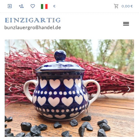
€
0,00 €