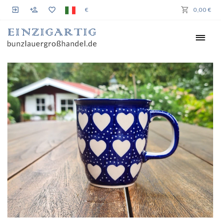
€
0,00 €