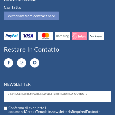
Contatto
Withdraw from contract here
Restare In Contatto
NEWSLETTER
Ceres::Template.newsletterHoneypotLabel
E-MAIL CERES::TEMPLATE.NEWSLETTERISREQUIREDFOOTNOTE
Confermo di aver letto i
documentiCeres::Template.newsletterIsRequiredFootnote