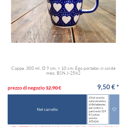
Coppa, 300 ml, Ø 9 cm, ↑ 10 cm, Ego portabo in corde
meo, BSN J-2562
9,50 € *
prezzo di negozio
12,90 €
6% di sconto
sulla ceramica
di Bolesławiec
per ordini a
Nel carrello
partire da 159
€ Codice
sconto:
AT5X2A