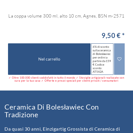
La coppa volume 300 ml, alto 10 cm, Agnes, BSN m-2571
9,50 € *
6% di sconto
sulla ceramica
di Bolesławiec
per ordini a
Nel carrello
partire da 159
€ Codice
sconto:
AT5X2A
✓ Oltre 100.000 clienti soddisfatti in tutto il mondo ✓ Stoviglie artigianali realizzate con
cura per la tua casa ✓ Offerte e prezzi speciali per clienti privati / consumatori
Ceramica Di Bolesławiec Con
Tradizione
Da quasi 30 anni, Einzigartig Grossista di Ceramica di