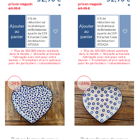
prix en magasin
prix en magasin
*
*
69,95 €
69,95 €
6 % de
6 % de
réduction sur
réduction sur
Ajouter
Ajouter
la céramique
la céramique
de Bolesławiec
de Bolesławiec
au
au
à partir de 159
à partir de 159
panier
panier
€ d'achat Code
€ d'achat Code
de réduction :
de réduction :
AT5X2A
AT5X2A
✓ Plus de 100 000 clients satisfaits
✓ Plus de 100 000 clients satisfaits
dans le monde ✓ Vaisselle artisanale
dans le monde ✓ Vaisselle artisanale
fabriquée avec soin pour votre
fabriquée avec soin pour votre
maison ✓ Promotions et prix spéciaux
maison ✓ Promotions et prix spéciaux
pour les particuliers / consommateurs
pour les particuliers / consommateurs
-24%
-24%