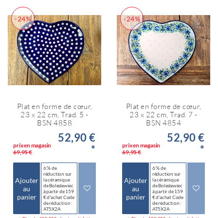
-24%
-24%
Plat en forme de cœur,
Plat en forme de cœur,
23 x 22 cm, Trad. 5 -
23 x 22 cm, Trad. 7 -
BSN 4858
BSN 4854
52,90 €
52,90 €
prix en magasin
prix en magasin
*
*
69,95 €
69,95 €
6 % de
6 % de
réduction sur
réduction sur
Ajouter
Ajouter
la céramique
la céramique
de Bolesławiec
de Bolesławiec
au
au
à partir de 159
à partir de 159
panier
panier
€ d'achat Code
€ d'achat Code
de réduction :
de réduction :
AT5X2A
AT5X2A