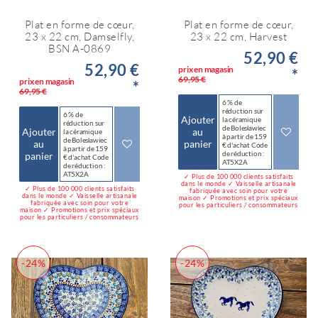
Plat en forme de cœur,
Plat en forme de cœur,
23 x 22 cm, Damselfly,
23 x 22 cm, Harvest
BSN A-0869
52,90 €
52,90 €
prix en magasin
*
69,95 €
prix en magasin
*
69,95 €
6 % de
réduction sur
6 % de
Ajouter
la céramique
réduction sur
de Bolesławiec
Ajouter
au
la céramique
à partir de 159
de Bolesławiec
au
panier
€ d'achat Code
à partir de 159
de réduction :
panier
€ d'achat Code
AT5X2A
de réduction :
AT5X2A
✓ Plus de 100 000 clients satisfaits
dans le monde ✓ Vaisselle artisanale
✓ Plus de 100 000 clients satisfaits
fabriquée avec soin pour votre
dans le monde ✓ Vaisselle artisanale
maison ✓ Promotions et prix spéciaux
fabriquée avec soin pour votre
pour les particuliers / consommateurs
maison ✓ Promotions et prix spéciaux
pour les particuliers / consommateurs
-24%
-24%