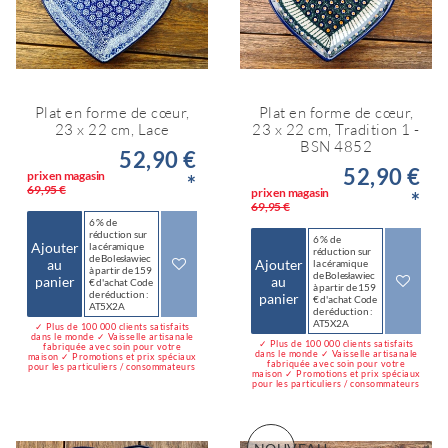
Plat en forme de cœur,
Plat en forme de cœur,
23 x 22 cm, Lace
23 x 22 cm, Tradition 1 -
BSN 4852
52,90 €
52,90 €
prix en magasin
*
69,95 €
prix en magasin
*
69,95 €
6 % de
réduction sur
6 % de
Ajouter
la céramique
réduction sur
de Bolesławiec
au
Ajouter
la céramique
à partir de 159
de Bolesławiec
panier
au
€ d'achat Code
à partir de 159
de réduction :
panier
€ d'achat Code
AT5X2A
de réduction :
AT5X2A
✓ Plus de 100 000 clients satisfaits
dans le monde ✓ Vaisselle artisanale
✓ Plus de 100 000 clients satisfaits
fabriquée avec soin pour votre
dans le monde ✓ Vaisselle artisanale
maison ✓ Promotions et prix spéciaux
fabriquée avec soin pour votre
pour les particuliers / consommateurs
maison ✓ Promotions et prix spéciaux
pour les particuliers / consommateurs