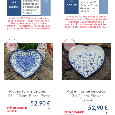
au
de Bolesławiec
au
à partir de 159
à partir de 159
panier
€ d'achat Code
panier
€ d'achat Code
de réduction :
de réduction :
AT5X2A
AT5X2A
✓ Plus de 100 000 clients satisfaits
✓ Plus de 100 000 clients satisfaits
dans le monde ✓ Vaisselle artisanale
dans le monde ✓ Vaisselle artisanale
fabriquée avec soin pour votre
fabriquée avec soin pour votre
maison ✓ Promotions et prix spéciaux
maison ✓ Promotions et prix spéciaux
pour les particuliers / consommateurs
pour les particuliers / consommateurs
-24%
-24%
Plat en forme de cœur,
Plat en forme de cœur,
23 x 22 cm, Floral Party
23 x 22 cm, Flower
Festival
52,90 €
52,90 €
prix en magasin
*
69,95 €
prix en magasin
*