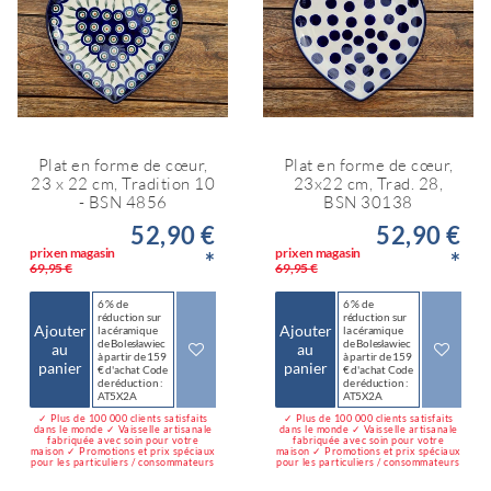
Plat en forme de cœur,
Plat en forme de cœur,
23 x 22 cm, Tradition 10
23x22 cm, Trad. 28,
- BSN 4856
BSN 30138
52,90 €
52,90 €
prix en magasin
prix en magasin
*
*
69,95 €
69,95 €
6 % de
6 % de
réduction sur
réduction sur
Ajouter
Ajouter
la céramique
la céramique
de Bolesławiec
de Bolesławiec
au
au
à partir de 159
à partir de 159
panier
panier
€ d'achat Code
€ d'achat Code
de réduction :
de réduction :
AT5X2A
AT5X2A
✓ Plus de 100 000 clients satisfaits
✓ Plus de 100 000 clients satisfaits
dans le monde ✓ Vaisselle artisanale
dans le monde ✓ Vaisselle artisanale
fabriquée avec soin pour votre
fabriquée avec soin pour votre
maison ✓ Promotions et prix spéciaux
maison ✓ Promotions et prix spéciaux
pour les particuliers / consommateurs
pour les particuliers / consommateurs