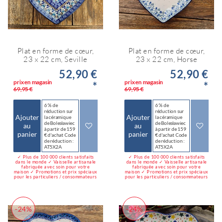
Plat en forme de cœur,
Plat en forme de cœur,
23 x 22 cm, Seville
23 x 22 cm, Horse
52,90 €
52,90 €
prix en magasin
prix en magasin
*
*
69,95 €
69,95 €
6 % de
6 % de
réduction sur
réduction sur
Ajouter
Ajouter
la céramique
la céramique
de Bolesławiec
de Bolesławiec
au
au
à partir de 159
à partir de 159
panier
panier
€ d'achat Code
€ d'achat Code
de réduction :
de réduction :
AT5X2A
AT5X2A
✓ Plus de 100 000 clients satisfaits
✓ Plus de 100 000 clients satisfaits
dans le monde ✓ Vaisselle artisanale
dans le monde ✓ Vaisselle artisanale
fabriquée avec soin pour votre
fabriquée avec soin pour votre
maison ✓ Promotions et prix spéciaux
maison ✓ Promotions et prix spéciaux
pour les particuliers / consommateurs
pour les particuliers / consommateurs
-24%
-24%