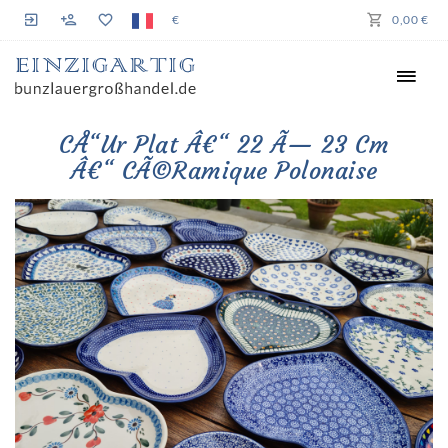
€
0,00 €
CÅ“ur Plat Â€“ 22 Ã— 23 Cm
Â€“ CÃ©ramique Polonaise