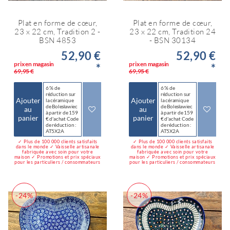
Plat en forme de cœur,
Plat en forme de cœur,
23 x 22 cm, Tradition 2 -
23 x 22 cm, Tradition 24
BSN 4853
- BSN 30134
52,90 €
52,90 €
prix en magasin
prix en magasin
*
*
69,95 €
69,95 €
6 % de
6 % de
réduction sur
réduction sur
Ajouter
Ajouter
la céramique
la céramique
de Bolesławiec
de Bolesławiec
au
au
à partir de 159
à partir de 159
panier
panier
€ d'achat Code
€ d'achat Code
de réduction :
de réduction :
AT5X2A
AT5X2A
✓ Plus de 100 000 clients satisfaits
✓ Plus de 100 000 clients satisfaits
dans le monde ✓ Vaisselle artisanale
dans le monde ✓ Vaisselle artisanale
fabriquée avec soin pour votre
fabriquée avec soin pour votre
maison ✓ Promotions et prix spéciaux
maison ✓ Promotions et prix spéciaux
pour les particuliers / consommateurs
pour les particuliers / consommateurs
-24%
-24%