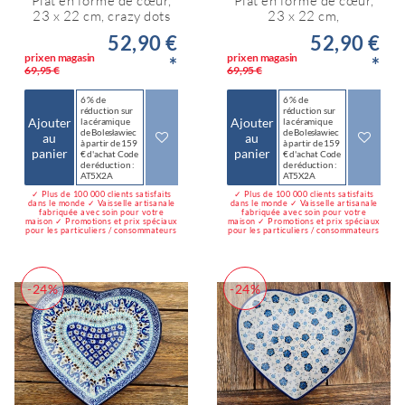
Plat en forme de cœur,
Plat en forme de cœur,
23 x 22 cm, crazy dots
23 x 22 cm,
52,90 €
52,90 €
prix en magasin
prix en magasin
*
*
69,95 €
69,95 €
6 % de
6 % de
réduction sur
réduction sur
Ajouter
Ajouter
la céramique
la céramique
de Bolesławiec
de Bolesławiec
au
au
à partir de 159
à partir de 159
panier
panier
€ d'achat Code
€ d'achat Code
de réduction :
de réduction :
AT5X2A
AT5X2A
✓ Plus de 100 000 clients satisfaits
✓ Plus de 100 000 clients satisfaits
dans le monde ✓ Vaisselle artisanale
dans le monde ✓ Vaisselle artisanale
fabriquée avec soin pour votre
fabriquée avec soin pour votre
maison ✓ Promotions et prix spéciaux
maison ✓ Promotions et prix spéciaux
pour les particuliers / consommateurs
pour les particuliers / consommateurs
-24%
-24%