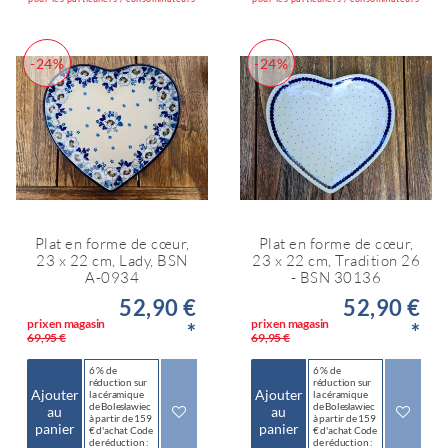
-24%
-24%
Plat en forme de cœur,
Plat en forme de cœur,
23 x 22 cm, Lady, BSN
23 x 22 cm, Tradition 26
A-0934
- BSN 30136
52,90 €
52,90 €
prix en magasin
prix en magasin
*
*
69,95 €
69,95 €
6 % de
6 % de
réduction sur
réduction sur
Ajouter
Ajouter
la céramique
la céramique
de Bolesławiec
de Bolesławiec
au
au
à partir de 159
à partir de 159
panier
panier
€ d'achat Code
€ d'achat Code
de réduction :
de réduction :