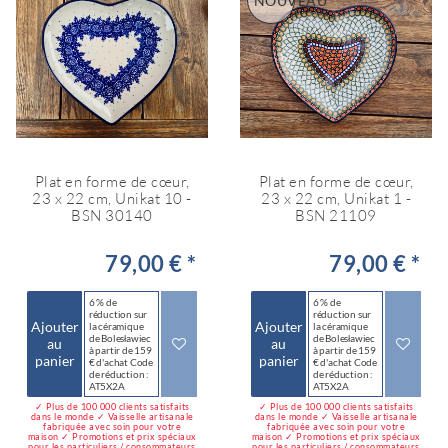
NOUVEAU
Plat en forme de cœur,
Plat en forme de cœur,
23 x 22 cm, Unikat 10 -
23 x 22 cm, Unikat 1 -
BSN 30140
BSN 21109
79,00 € *
79,00 € *
6 % de
6 % de
réduction sur
réduction sur
Ajouter
Ajouter
la céramique
la céramique
de Bolesławiec
de Bolesławiec
au
au
à partir de 159
à partir de 159
panier
panier
€ d'achat Code
€ d'achat Code
de réduction :
de réduction :
AT5X2A
AT5X2A
✓ Plus de 100 000 clients satisfaits
✓ Plus de 100 000 clients satisfaits
dans le monde ✓ Vaisselle artisanale
dans le monde ✓ Vaisselle artisanale
fabriquée avec soin pour votre
fabriquée avec soin pour votre
maison ✓ Promotions et prix spéciaux
maison ✓ Promotions et prix spéciaux
pour les particuliers / consommateurs
pour les particuliers / consommateurs