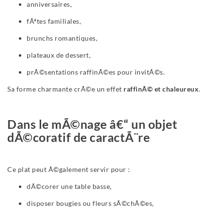
anniversaires,
fÃªtes familiales,
brunchs romantiques,
plateaux de dessert,
prÃ©sentations raffinÃ©es pour invitÃ©s.
Sa forme charmante crÃ©e un effet
raffinÃ© et chaleureux
.
Dans le mÃ©nage â€“ un objet
dÃ©coratif de caractÃ¨re
Ce plat peut Ã©galement servir pour :
dÃ©corer une table basse,
disposer bougies ou fleurs sÃ©chÃ©es,