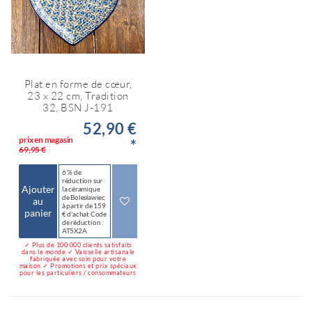
Plat en forme de cœur,
23 x 22 cm, Tradition
32, BSN J-191
52,90 €
prix en magasin
*
69,95 €
6 % de
réduction sur
Ajouter
la céramique
de Bolesławiec
au
à partir de 159
panier
€ d'achat Code
de réduction :
AT5X2A
✓ Plus de 100 000 clients satisfaits
dans le monde ✓ Vaisselle artisanale
fabriquée avec soin pour votre
maison ✓ Promotions et prix spéciaux
pour les particuliers / consommateurs