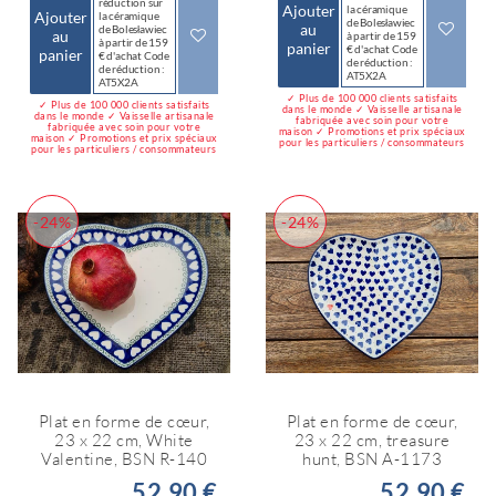
réduction sur
Ajouter
la céramique
Ajouter
la céramique
de Bolesławiec
au
de Bolesławiec
au
à partir de 159
à partir de 159
panier
€ d'achat Code
panier
€ d'achat Code
de réduction :
de réduction :
AT5X2A
AT5X2A
✓ Plus de 100 000 clients satisfaits
✓ Plus de 100 000 clients satisfaits
dans le monde ✓ Vaisselle artisanale
dans le monde ✓ Vaisselle artisanale
fabriquée avec soin pour votre
fabriquée avec soin pour votre
maison ✓ Promotions et prix spéciaux
maison ✓ Promotions et prix spéciaux
pour les particuliers / consommateurs
pour les particuliers / consommateurs
-24%
-24%
Plat en forme de cœur,
Plat en forme de cœur,
23 x 22 cm, White
23 x 22 cm, treasure
Valentine, BSN R-140
hunt, BSN A-1173
52,90 €
52,90 €