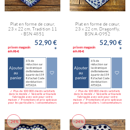
Plat en forme de cœur,
Plat en forme de cœur,
23 x 22 cm, Tradition 11
23 x 22 cm, Dragonfly,
- BSN 4851
BSN A-0952
52,90 €
52,90 €
prix en magasin
prix en magasin
*
*
69,95 €
69,95 €
6 % de
6 % de
réduction sur
réduction sur
Ajouter
Ajouter
la céramique
la céramique
de Bolesławiec
de Bolesławiec
au
au
à partir de 159
à partir de 159
panier
panier
€ d'achat Code
€ d'achat Code
de réduction :
de réduction :
AT5X2A
AT5X2A
✓ Plus de 100 000 clients satisfaits
✓ Plus de 100 000 clients satisfaits
dans le monde ✓ Vaisselle artisanale
dans le monde ✓ Vaisselle artisanale
fabriquée avec soin pour votre
fabriquée avec soin pour votre
maison ✓ Promotions et prix spéciaux
maison ✓ Promotions et prix spéciaux
pour les particuliers / consommateurs
pour les particuliers / consommateurs
-24%
-24%