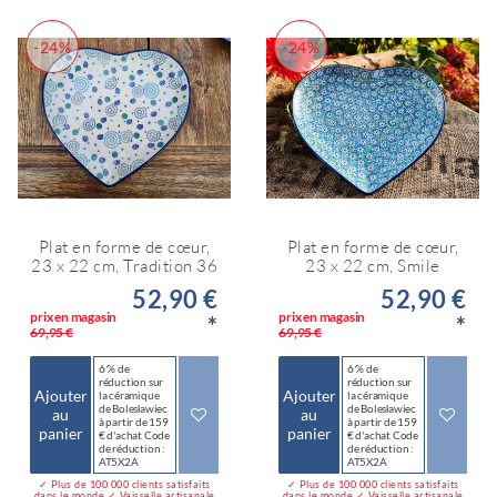
-24%
-24%
Plat en forme de cœur,
Plat en forme de cœur,
23 x 22 cm, Tradition 36
23 x 22 cm, Smile
52,90 €
52,90 €
prix en magasin
prix en magasin
*
*
69,95 €
69,95 €
6 % de
6 % de
réduction sur
réduction sur
Ajouter
Ajouter
la céramique
la céramique
de Bolesławiec
de Bolesławiec
au
au
à partir de 159
à partir de 159
panier
panier
€ d'achat Code
€ d'achat Code
de réduction :
de réduction :
AT5X2A
AT5X2A
✓ Plus de 100 000 clients satisfaits
✓ Plus de 100 000 clients satisfaits
dans le monde ✓ Vaisselle artisanale
dans le monde ✓ Vaisselle artisanale