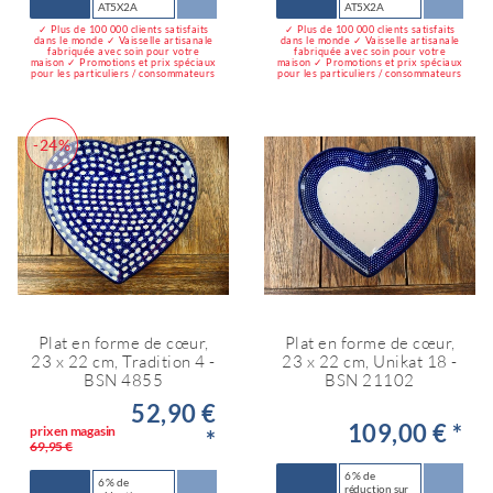
AT5X2A
AT5X2A
✓ Plus de 100 000 clients satisfaits
✓ Plus de 100 000 clients satisfaits
dans le monde ✓ Vaisselle artisanale
dans le monde ✓ Vaisselle artisanale
fabriquée avec soin pour votre
fabriquée avec soin pour votre
maison ✓ Promotions et prix spéciaux
maison ✓ Promotions et prix spéciaux
pour les particuliers / consommateurs
pour les particuliers / consommateurs
-24%
Plat en forme de cœur,
Plat en forme de cœur,
23 x 22 cm, Tradition 4 -
23 x 22 cm, Unikat 18 -
BSN 4855
BSN 21102
52,90 €
109,00 € *
prix en magasin
*
69,95 €
6 % de
6 % de
réduction sur