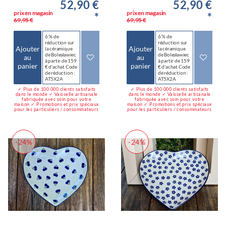
52,90 €
52,90 €
prix en magasin
prix en magasin
*
*
69,95 €
69,95 €
6 % de
6 % de
réduction sur
réduction sur
Ajouter
Ajouter
la céramique
la céramique
de Bolesławiec
de Bolesławiec
au
au
à partir de 159
à partir de 159
panier
panier
€ d'achat Code
€ d'achat Code
de réduction :
de réduction :
AT5X2A
AT5X2A
✓ Plus de 100 000 clients satisfaits
✓ Plus de 100 000 clients satisfaits
dans le monde ✓ Vaisselle artisanale
dans le monde ✓ Vaisselle artisanale
fabriquée avec soin pour votre
fabriquée avec soin pour votre
maison ✓ Promotions et prix spéciaux
maison ✓ Promotions et prix spéciaux
pour les particuliers / consommateurs
pour les particuliers / consommateurs
-24%
-24%