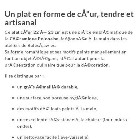
Un plat en forme de cÅ“ur, tendre et
artisanal
Ce
plat cÅ“ur 22 Ã— 23 cm
est une piÃ¨ce emblÃ©matique de
la
CÃ©ramique Polonaise
, faÃ§onnÃ©e Ã la main dans les
ateliers de BolesÅ‚awiec.
Sa forme romantique et ses motifs peints manuellement en
font un objet Ã©lÃ©gant, idÃ©al autant pour la
prÃ©sentation culinaire que pour la dÃ©coration.
Il se distingue par :
un
grÃ¨s Ã©maillÃ© durable
,
une surface non poreuse hygiÃ©nique,
des motifs dÃ©licats peints Ã la main,
une excellente rÃ©sistance Ã la chaleur (four, micro-
ondes),
un nettoyage facile (lave-vaisselle).