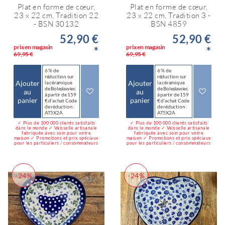
Plat en forme de cœur,
Plat en forme de cœur,
23 x 22 cm, Tradition 22
23 x 22 cm, Tradition 3 -
- BSN 30132
BSN 4859
52,90 €
52,90 €
prix en magasin
prix en magasin
*
*
69,95 €
69,95 €
6 % de
6 % de
réduction sur
réduction sur
Ajouter
Ajouter
la céramique
la céramique
de Bolesławiec
de Bolesławiec
au
au
à partir de 159
à partir de 159
panier
panier
€ d'achat Code
€ d'achat Code
de réduction :
de réduction :
AT5X2A
AT5X2A
✓ Plus de 100 000 clients satisfaits
✓ Plus de 100 000 clients satisfaits
dans le monde ✓ Vaisselle artisanale
dans le monde ✓ Vaisselle artisanale
fabriquée avec soin pour votre
fabriquée avec soin pour votre
maison ✓ Promotions et prix spéciaux
maison ✓ Promotions et prix spéciaux
pour les particuliers / consommateurs
pour les particuliers / consommateurs
-24%
-24%