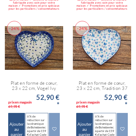
fabriquée avec soin pour votre
fabriquée avec soin pour votre
maison ✓ Promotions et prix spéciaux
maison ✓ Promotions et prix spéciaux
pour les particuliers / consommateurs
pour les particuliers / consommateurs
-24%
-24%
Plat en forme de cœur,
Plat en forme de cœur,
23 x 22 cm, Vogel Ivy
23 x 22 cm, Tradition 37
52,90 €
52,90 €
prix en magasin
prix en magasin
*
*
69,95 €
69,95 €
6 % de
6 % de
réduction sur
réduction sur
Ajouter
Ajouter
la céramique
la céramique
de Bolesławiec
de Bolesławiec
au
au
à partir de 159
à partir de 159
panier
panier
€ d'achat Code
€ d'achat Code