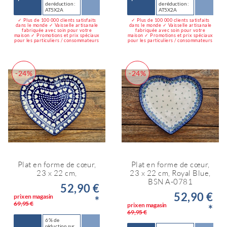
de réduction :
de réduction :
AT5X2A
AT5X2A
✓ Plus de 100 000 clients satisfaits
✓ Plus de 100 000 clients satisfaits
dans le monde ✓ Vaisselle artisanale
dans le monde ✓ Vaisselle artisanale
fabriquée avec soin pour votre
fabriquée avec soin pour votre
maison ✓ Promotions et prix spéciaux
maison ✓ Promotions et prix spéciaux
pour les particuliers / consommateurs
pour les particuliers / consommateurs
-24%
-24%
Plat en forme de cœur,
Plat en forme de cœur,
23 x 22 cm,
23 x 22 cm, Royal Blue,
BSN A-0781
52,90 €
52,90 €
prix en magasin
*
69,95 €
prix en magasin
*
69,95 €
6 % de
réduction sur