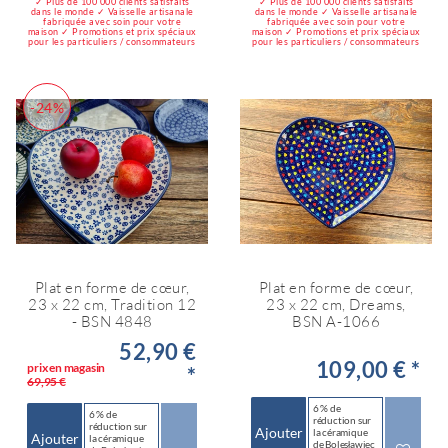
✓ Plus de 100 000 clients satisfaits
✓ Plus de 100 000 clients satisfaits
dans le monde ✓ Vaisselle artisanale
dans le monde ✓ Vaisselle artisanale
fabriquée avec soin pour votre
fabriquée avec soin pour votre
maison ✓ Promotions et prix spéciaux
maison ✓ Promotions et prix spéciaux
pour les particuliers / consommateurs
pour les particuliers / consommateurs
-24%
Plat en forme de cœur,
Plat en forme de cœur,
23 x 22 cm, Tradition 12
23 x 22 cm, Dreams,
- BSN 4848
BSN A-1066
52,90 €
109,00 € *
prix en magasin
*
69,95 €
6 % de
6 % de
réduction sur
réduction sur
Ajouter
la céramique
Ajouter
la céramique
de Bolesławiec