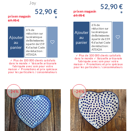
Joy
52,90 €
52,90 €
prix en magasin
*
69,95 €
prix en magasin
*
69,95 €
6 % de
réduction sur
6 % de
Ajouter
la céramique
réduction sur
de Bolesławiec
Ajouter
au
la céramique
à partir de 159
de Bolesławiec
au
panier
€ d'achat Code
à partir de 159
de réduction :
panier
€ d'achat Code
AT5X2A
de réduction :
AT5X2A
✓ Plus de 100 000 clients satisfaits
dans le monde ✓ Vaisselle artisanale
✓ Plus de 100 000 clients satisfaits
fabriquée avec soin pour votre
dans le monde ✓ Vaisselle artisanale
maison ✓ Promotions et prix spéciaux
fabriquée avec soin pour votre
pour les particuliers / consommateurs
maison ✓ Promotions et prix spéciaux
pour les particuliers / consommateurs
-24%
-24%