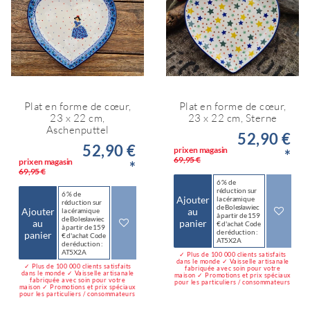
Plat en forme de cœur,
Plat en forme de cœur,
23 x 22 cm,
23 x 22 cm, Sterne
Aschenputtel
52,90 €
52,90 €
prix en magasin
*
69,95 €
prix en magasin
*
69,95 €
6 % de
réduction sur
6 % de
Ajouter
la céramique
réduction sur
de Bolesławiec
Ajouter
au
la céramique
à partir de 159
de Bolesławiec
au
panier
€ d'achat Code
à partir de 159
de réduction :
panier
€ d'achat Code
AT5X2A
de réduction :
AT5X2A
✓ Plus de 100 000 clients satisfaits
dans le monde ✓ Vaisselle artisanale
✓ Plus de 100 000 clients satisfaits
fabriquée avec soin pour votre
dans le monde ✓ Vaisselle artisanale
maison ✓ Promotions et prix spéciaux
fabriquée avec soin pour votre
pour les particuliers / consommateurs
maison ✓ Promotions et prix spéciaux
pour les particuliers / consommateurs