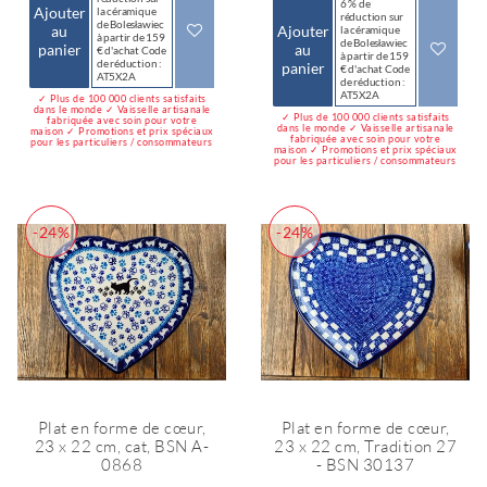
6 % de
Ajouter
la céramique
réduction sur
de Bolesławiec
au
Ajouter
la céramique
à partir de 159
de Bolesławiec
panier
au
€ d'achat Code
à partir de 159
de réduction :
panier
€ d'achat Code
AT5X2A
de réduction :
AT5X2A
✓ Plus de 100 000 clients satisfaits
dans le monde ✓ Vaisselle artisanale
✓ Plus de 100 000 clients satisfaits
fabriquée avec soin pour votre
dans le monde ✓ Vaisselle artisanale
maison ✓ Promotions et prix spéciaux
fabriquée avec soin pour votre
pour les particuliers / consommateurs
maison ✓ Promotions et prix spéciaux
pour les particuliers / consommateurs
-24%
-24%
Plat en forme de cœur,
Plat en forme de cœur,
23 x 22 cm, cat, BSN A-
23 x 22 cm, Tradition 27
0868
- BSN 30137