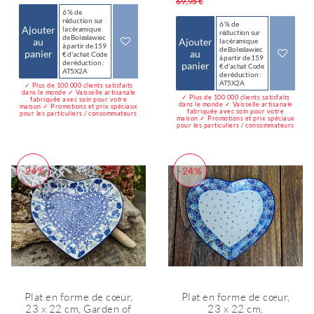
69,95 €
6 % de
réduction sur
6 % de
Ajouter
la céramique
réduction sur
de Bolesławiec
au
Ajouter
la céramique
à partir de 159
de Bolesławiec
panier
au
€ d'achat Code
à partir de 159
de réduction :
panier
€ d'achat Code
AT5X2A
de réduction :
AT5X2A
✓ Plus de 100 000 clients satisfaits
dans le monde ✓ Vaisselle artisanale
✓ Plus de 100 000 clients satisfaits
fabriquée avec soin pour votre
dans le monde ✓ Vaisselle artisanale
maison ✓ Promotions et prix spéciaux
fabriquée avec soin pour votre
pour les particuliers / consommateurs
maison ✓ Promotions et prix spéciaux
pour les particuliers / consommateurs
-24%
-24%
Plat en forme de cœur,
Plat en forme de cœur,
23 x 22 cm, Garden of
23 x 22 cm,