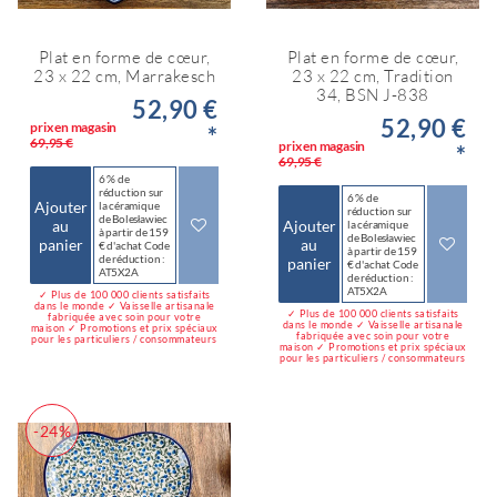
Plat en forme de cœur,
Plat en forme de cœur,
23 x 22 cm, Marrakesch
23 x 22 cm, Tradition
34, BSN J-838
52,90 €
52,90 €
prix en magasin
*
69,95 €
prix en magasin
*
69,95 €
6 % de
réduction sur
6 % de
Ajouter
la céramique
réduction sur
de Bolesławiec
au
Ajouter
la céramique
à partir de 159
de Bolesławiec
panier
au
€ d'achat Code
à partir de 159
de réduction :
panier
€ d'achat Code
AT5X2A
de réduction :
AT5X2A
✓ Plus de 100 000 clients satisfaits
dans le monde ✓ Vaisselle artisanale
✓ Plus de 100 000 clients satisfaits
fabriquée avec soin pour votre
dans le monde ✓ Vaisselle artisanale
maison ✓ Promotions et prix spéciaux
fabriquée avec soin pour votre
pour les particuliers / consommateurs
maison ✓ Promotions et prix spéciaux
pour les particuliers / consommateurs
-24%