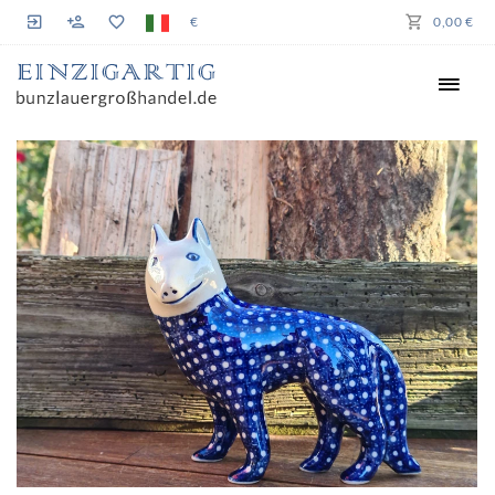
€
0,00 €