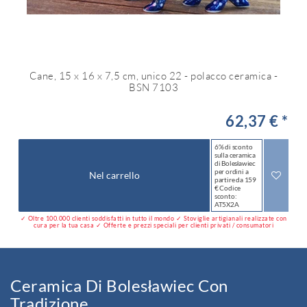
Cane, 15 x 16 x 7,5 cm, unico 22 - polacco ceramica -
BSN 7103
62,37 € *
6% di sconto
sulla ceramica
di Bolesławiec
per ordini a
Nel carrello
partire da 159
€ Codice
sconto:
AT5X2A
✓ Oltre 100.000 clienti soddisfatti in tutto il mondo ✓ Stoviglie artigianali realizzate con
cura per la tua casa ✓ Offerte e prezzi speciali per clienti privati / consumatori
Ceramica Di Bolesławiec Con
Tradizione