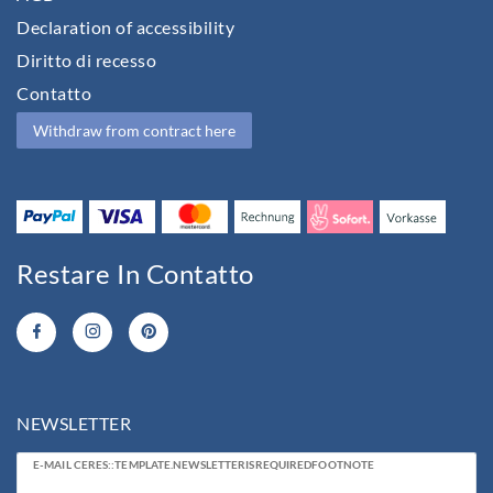
Declaration of accessibility
Diritto di recesso
Contatto
Withdraw from contract here
Restare In Contatto
NEWSLETTER
Ceres::Template.newsletterHoneypotLabel
E-MAIL CERES::TEMPLATE.NEWSLETTERISREQUIREDFOOTNOTE