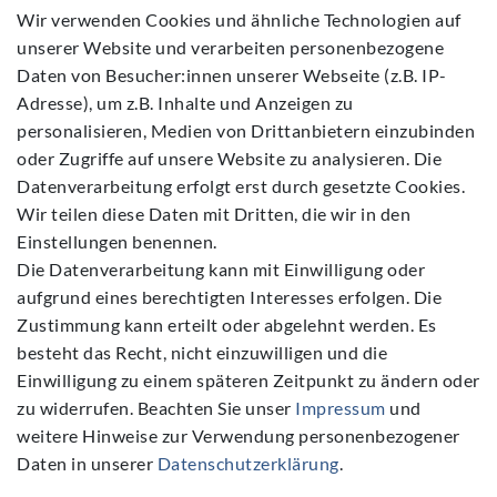
Daten­schutz­erklärung
Wir verwenden Cookies und ähnliche Technologien auf
unserer Website und verarbeiten personenbezogene
AGB
Daten von Besucher:innen unserer Webseite (z.B. IP-
Barrierefreiheitserklärung
Adresse), um z.B. Inhalte und Anzeigen zu
Widerrufs­recht
personalisieren, Medien von Drittanbietern einzubinden
Kontakt
oder Zugriffe auf unsere Website zu analysieren. Die
Datenverarbeitung erfolgt erst durch gesetzte Cookies.
Vertrag widerrufen
Wir teilen diese Daten mit Dritten, die wir in den
Einstellungen benennen.
Die Datenverarbeitung kann mit Einwilligung oder
aufgrund eines berechtigten Interesses erfolgen. Die
Zustimmung kann erteilt oder abgelehnt werden. Es
Folgen Sie Uns
besteht das Recht, nicht einzuwilligen und die
Einwilligung zu einem späteren Zeitpunkt zu ändern oder
zu widerrufen. Beachten Sie unser
Impressum
und
weitere Hinweise zur Verwendung personenbezogener
Daten in unserer
Daten­schutz­erklärung
.
NEWSLETTER