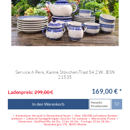
Service,6 Pers.,Kanne,Stövchen,Trad.54,2.W., BSN
21535
169,00 € *
Ladenpreis:
299,00 €
Preise für
In den Warenkorb
Privatkunden
✓ Kostenloser Versand in Deutschland heute ✓ Über 100.000 zufriedene Kunden
weltweit ✓ Liebevoll handgefertigtes Geschirr für zuhause ✓ Werksnahe Preise ✓
Showroom : Geöffnet Mo. bis Do. 11 bis 14 Uhr - Freitags 15 bis 18 Uhr -
Hünenborgstr.17b, 48431 Rheine