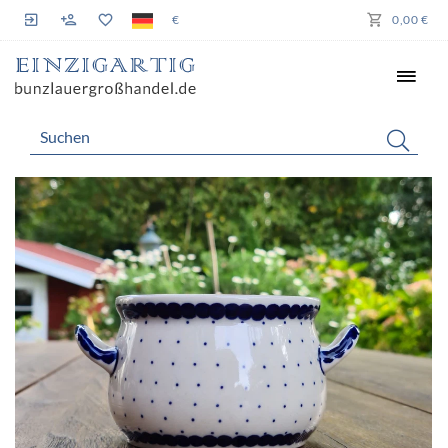
€
0,00 €