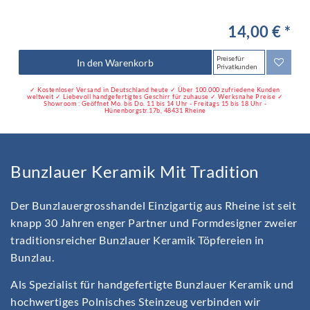
14,00 € *
Preise für
In den Warenkorb
Privatkunden
✓ Kostenloser Versand in Deutschland heute ✓ Über 100.000 zufriedene Kunden
weltweit ✓ Liebevoll handgefertigtes Geschirr für zuhause ✓ Werksnahe Preise ✓
Showroom : Geöffnet Mo. bis Do. 11 bis 14 Uhr - Freitags 15 bis 18 Uhr -
Hünenborgstr.17b, 48431 Rheine
Bunzlauer Keramik Mit Tradition
Der Bunzlauergrosshandel Einzigartig aus Rheine ist seit
knapp 30 Jahren enger Partner und Formdesigner zweier
traditionsreicher Bunzlauer Keramik Töpfereien in
Bunzlau.
Als Spezialist für handgefertigte Bunzlauer Keramik und
hochwertiges Polnisches Steinzeug verbinden wir