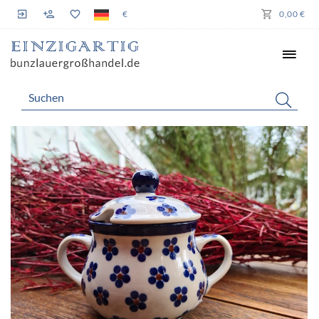
€
0,00 €