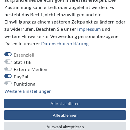
Zustimmung kann erteilt oder abgelehnt werden. Es
Folgen Sie Uns
besteht das Recht, nicht einzuwilligen und die
Einwilligung zu einem späteren Zeitpunkt zu ändern oder
zu widerrufen. Beachten Sie unser
Impressum
und
weitere Hinweise zur Verwendung personenbezogener
Daten in unserer
Daten­schutz­erklärung
.
NEWSLETTER
Essenziell
Newsletter
E-MAIL **
Statistik
Honig
Externe Medien
PayPal
Hiermit bestätige ich, dass ich die
Daten­schutz­erklärung
gelesen habe. Meine Einwilligung kann ich jederzeit widerrufen.**
Funktional
Weitere Einstellungen
Abonnieren
Alle akzeptieren
** Hierbei handelt es sich um ein Pflichtfeld.
Alle ablehnen
Auswahl akzeptieren
plentymarkets Template von
Plenty Lions