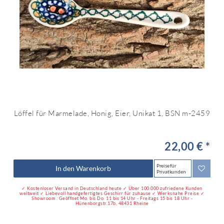
Löffel für Marmelade, Honig, Eier, Unikat 1, BSN m-2459
22,00 € *
Preise für
In den Warenkorb
Privatkunden
✓ Kostenloser Versand in Deutschland heute ✓ Über 100.000 zufriedene Kunden
weltweit ✓ Liebevoll handgefertigtes Geschirr für zuhause ✓ Werksnahe Preise ✓
Showroom : Geöffnet Mo. bis Do. 11 bis 14 Uhr - Freitags 15 bis 18 Uhr -
Hünenborgstr.17b, 48431 Rheine