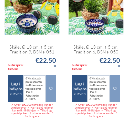
Skåle, Ø 13 cm, ↑ 5 cm,
Skåle, Ø 13 cm, ↑ 5 cm,
Tradition 9, BSN s-051
Tradition 6, BSN s-050
€22.50
€22.50
butikspris:
butikspris:
*
*
€25.20
€25.20
6 % rabat på
6 % rabat på
polsk keramik
polsk keramik
Læg i
Læg i
fra Bolesławiec
fra Bolesławiec
indkøbs
indkøbs
ved køb over
ved køb over
159 €
159 €
kurven
kurven
Rabatkode:
Rabatkode:
AT5X2A
AT5X2A
✓ Over 100.000 tilfredse kunder
✓ Over 100.000 tilfredse kunder
verden over ✓ Kærligt håndlavet
verden over ✓ Kærligt håndlavet
keramik til dit hjem ✓ Tilbud og
keramik til dit hjem ✓ Tilbud og
specialpriser til private kunder /
specialpriser til private kunder /
forbrugere
forbrugere