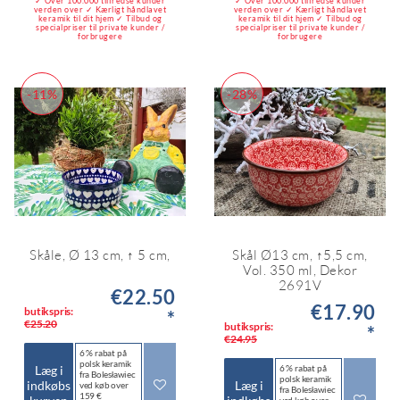
✓ Over 100.000 tilfredse kunder
✓ Over 100.000 tilfredse kunder
verden over ✓ Kærligt håndlavet
verden over ✓ Kærligt håndlavet
keramik til dit hjem ✓ Tilbud og
keramik til dit hjem ✓ Tilbud og
specialpriser til private kunder /
specialpriser til private kunder /
forbrugere
forbrugere
-11%
-28%
Skåle, Ø 13 cm, ↑ 5 cm,
Skål Ø13 cm, ↑5,5 cm,
Vol. 350 ml, Dekor
2691V
€22.50
€17.90
butikspris:
*
€25.20
butikspris:
*
€24.95
6 % rabat på
polsk keramik
Læg i
6 % rabat på
fra Bolesławiec
polsk keramik
indkøbs
Læg i
ved køb over
fra Bolesławiec
159 €