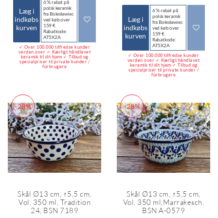
6 % rabat på
polsk keramik
Læg i
6 % rabat på
fra Bolesławiec
polsk keramik
indkøbs
Læg i
ved køb over
fra Bolesławiec
159 €
kurven
indkøbs
ved køb over
Rabatkode:
159 €
kurven
AT5X2A
Rabatkode:
AT5X2A
✓ Over 100.000 tilfredse kunder
verden over ✓ Kærligt håndlavet
✓ Over 100.000 tilfredse kunder
keramik til dit hjem ✓ Tilbud og
verden over ✓ Kærligt håndlavet
specialpriser til private kunder /
keramik til dit hjem ✓ Tilbud og
forbrugere
specialpriser til private kunder /
forbrugere
-28%
-28%
Skål Ø13 cm, ↑5,5 cm,
Skål Ø13 cm, ↑5,5 cm,
Vol. 350 ml, Tradition
Vol. 350 ml,Marrakesch,
24, BSN 7189
BSN A-0579