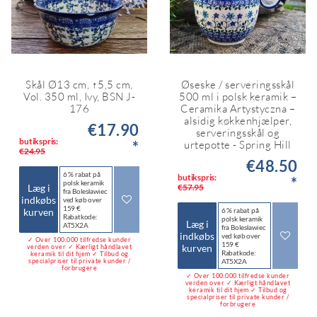
Skål Ø13 cm, ↑5,5 cm,
Øseske / serveringsskål
Vol. 350 ml, Ivy, BSN J-
500 ml i polsk keramik –
176
Ceramika Artystyczna –
alsidig køkkenhjælper,
€17.90
serveringsskål og
butikspris:
*
urtepotte - Spring Hill
€24.95
€48.50
6 % rabat på
butikspris:
*
polsk keramik
Læg i
€57.95
fra Bolesławiec
indkøbs
ved køb over
159 €
kurven
6 % rabat på
Rabatkode:
polsk keramik
Læg i
AT5X2A
fra Bolesławiec
indkøbs
ved køb over
✓ Over 100.000 tilfredse kunder
159 €
kurven
verden over ✓ Kærligt håndlavet
Rabatkode:
keramik til dit hjem ✓ Tilbud og
specialpriser til private kunder /
AT5X2A
forbrugere
✓ Over 100.000 tilfredse kunder
verden over ✓ Kærligt håndlavet
keramik til dit hjem ✓ Tilbud og
specialpriser til private kunder /
forbrugere