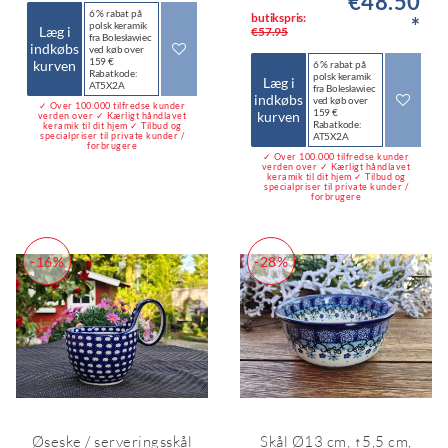
€48.50
6 % rabat på
butikspris:
*
polsk keramik
Læg i
€57.95
fra Bolesławiec
indkøbs
ved køb over
159 €
kurven
6 % rabat på
Rabatkode:
polsk keramik
Læg i
AT5X2A
fra Bolesławiec
indkøbs
ved køb over
✓ Over 100.000 tilfredse kunder
159 €
kurven
verden over ✓ Kærligt håndlavet
Rabatkode:
keramik til dit hjem ✓ Tilbud og
specialpriser til private kunder /
AT5X2A
forbrugere
✓ Over 100.000 tilfredse kunder
verden over ✓ Kærligt håndlavet
keramik til dit hjem ✓ Tilbud og
specialpriser til private kunder /
forbrugere
-16%
-28%
Øseske / serveringsskål
Skål Ø13 cm, ↑5,5 cm,