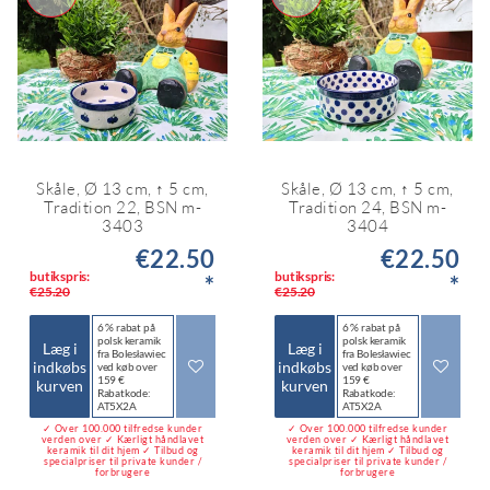
Skåle, Ø 13 cm, ↑ 5 cm,
Skåle, Ø 13 cm, ↑ 5 cm,
Tradition 22, BSN m-
Tradition 24, BSN m-
3403
3404
€22.50
€22.50
butikspris:
butikspris:
*
*
€25.20
€25.20
6 % rabat på
6 % rabat på
polsk keramik
polsk keramik
Læg i
Læg i
fra Bolesławiec
fra Bolesławiec
indkøbs
indkøbs
ved køb over
ved køb over
159 €
159 €
kurven
kurven
Rabatkode:
Rabatkode:
AT5X2A
AT5X2A
✓ Over 100.000 tilfredse kunder
✓ Over 100.000 tilfredse kunder
verden over ✓ Kærligt håndlavet
verden over ✓ Kærligt håndlavet
keramik til dit hjem ✓ Tilbud og
keramik til dit hjem ✓ Tilbud og
specialpriser til private kunder /
specialpriser til private kunder /
forbrugere
forbrugere