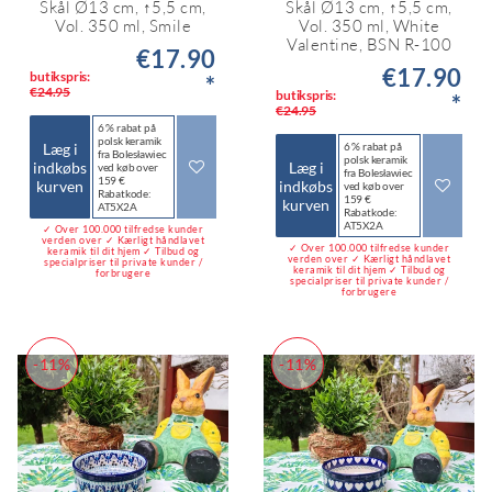
Skål Ø13 cm, ↑5,5 cm,
Skål Ø13 cm, ↑5,5 cm,
Vol. 350 ml, Smile
Vol. 350 ml, White
Valentine, BSN R-100
€17.90
€17.90
butikspris:
*
€24.95
butikspris:
*
€24.95
6 % rabat på
polsk keramik
Læg i
6 % rabat på
fra Bolesławiec
polsk keramik
indkøbs
Læg i
ved køb over
fra Bolesławiec
159 €
kurven
indkøbs
ved køb over
Rabatkode:
159 €
kurven
AT5X2A
Rabatkode:
AT5X2A
✓ Over 100.000 tilfredse kunder
verden over ✓ Kærligt håndlavet
✓ Over 100.000 tilfredse kunder
keramik til dit hjem ✓ Tilbud og
verden over ✓ Kærligt håndlavet
specialpriser til private kunder /
keramik til dit hjem ✓ Tilbud og
forbrugere
specialpriser til private kunder /
forbrugere
-11%
-11%