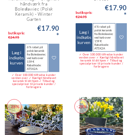
håndværk fra
€17.90
Bolesławiec (Polsk
butikspris:
*
Keramik) - Winter
€24.95
Garten
€17.90
6 % rabat på
polsk keramik
Læg i
butikspris:
*
fra Bolesławiec
indkøbs
€24.95
ved køb over
159 €
kurven
Rabatkode:
6 % rabat på
AT5X2A
polsk keramik
Læg i
fra Bolesławiec
✓ Over 100.000 tilfredse kunder
indkøbs
verden over ✓ Kærligt håndlavet
ved køb over
keramik til dit hjem ✓ Tilbud og
159 €
kurven
specialpriser til private kunder /
Rabatkode:
forbrugere
AT5X2A
✓ Over 100.000 tilfredse kunder
verden over ✓ Kærligt håndlavet
keramik til dit hjem ✓ Tilbud og
specialpriser til private kunder /
forbrugere
-28%
-28%