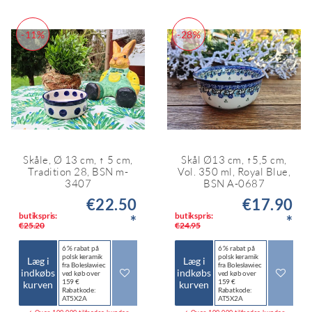
-11%
-28%
Skåle, Ø 13 cm, ↑ 5 cm,
Skål Ø13 cm, ↑5,5 cm,
Tradition 28, BSN m-
Vol. 350 ml, Royal Blue,
3407
BSN A-0687
€22.50
€17.90
butikspris:
butikspris:
*
*
€25.20
€24.95
6 % rabat på
6 % rabat på
polsk keramik
polsk keramik
Læg i
Læg i
fra Bolesławiec
fra Bolesławiec
indkøbs
indkøbs
ved køb over
ved køb over
159 €
159 €
kurven
kurven
Rabatkode:
Rabatkode:
AT5X2A
AT5X2A