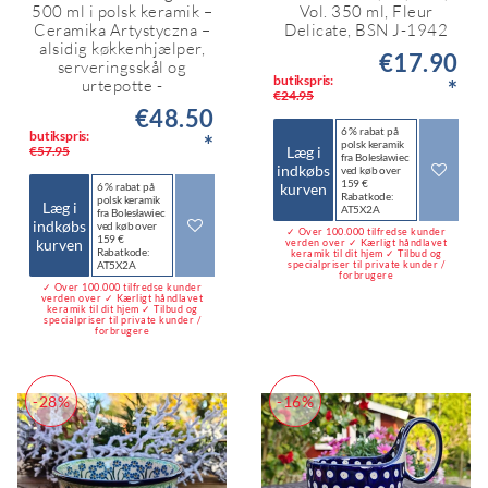
500 ml i polsk keramik –
Vol. 350 ml, Fleur
Ceramika Artystyczna –
Delicate, BSN J-1942
alsidig køkkenhjælper,
€17.90
serveringsskål og
butikspris:
*
urtepotte -
€24.95
€48.50
6 % rabat på
butikspris:
*
polsk keramik
Læg i
€57.95
fra Bolesławiec
indkøbs
ved køb over
159 €
kurven
6 % rabat på
Rabatkode:
polsk keramik
Læg i
AT5X2A
fra Bolesławiec
indkøbs
ved køb over
✓ Over 100.000 tilfredse kunder
159 €
kurven
verden over ✓ Kærligt håndlavet
Rabatkode:
keramik til dit hjem ✓ Tilbud og
AT5X2A
specialpriser til private kunder /
forbrugere
✓ Over 100.000 tilfredse kunder
verden over ✓ Kærligt håndlavet
keramik til dit hjem ✓ Tilbud og
specialpriser til private kunder /
forbrugere
-28%
-16%