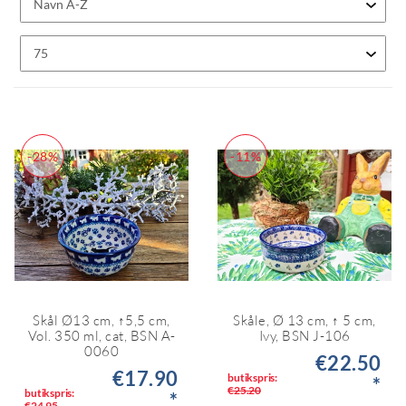
-28%
-11%
Skål Ø13 cm, ↑5,5 cm,
Skåle, Ø 13 cm, ↑ 5 cm,
Vol. 350 ml, cat, BSN A-
Ivy, BSN J-106
0060
€22.50
€17.90
butikspris:
*
€25.20
butikspris:
*
€24.95