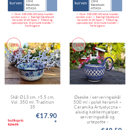
159 €
159 €
kurven
kurven
Rabatkode:
Rabatkode:
AT5X2A
AT5X2A
✓ Over 100.000 tilfredse kunder
✓ Over 100.000 tilfredse kunder
verden over ✓ Kærligt håndlavet
verden over ✓ Kærligt håndlavet
keramik til dit hjem ✓ Tilbud og
keramik til dit hjem ✓ Tilbud og
specialpriser til private kunder /
specialpriser til private kunder /
forbrugere
forbrugere
-28%
-16%
Skål Ø13 cm, ↑5,5 cm,
Øseske / serveringsskål
Vol. 350 ml, Tradition
500 ml i polsk keramik –
35
Ceramika Artystyczna –
alsidig køkkenhjælper,
€17.90
serveringsskål og
butikspris:
*
urtepotte -
€24.95