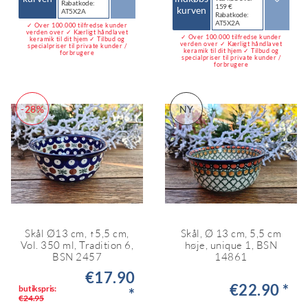
Rabatkode:
159 €
kurven
AT5X2A
Rabatkode:
AT5X2A
✓ Over 100.000 tilfredse kunder
verden over ✓ Kærligt håndlavet
✓ Over 100.000 tilfredse kunder
keramik til dit hjem ✓ Tilbud og
verden over ✓ Kærligt håndlavet
specialpriser til private kunder /
keramik til dit hjem ✓ Tilbud og
forbrugere
specialpriser til private kunder /
forbrugere
-28%
NY
Skål Ø13 cm, ↑5,5 cm,
Skål, Ø 13 cm, 5,5 cm
Vol. 350 ml, Tradition 6,
høje, unique 1, BSN
BSN 2457
14861
€17.90
€22.90 *
butikspris:
*
€24.95