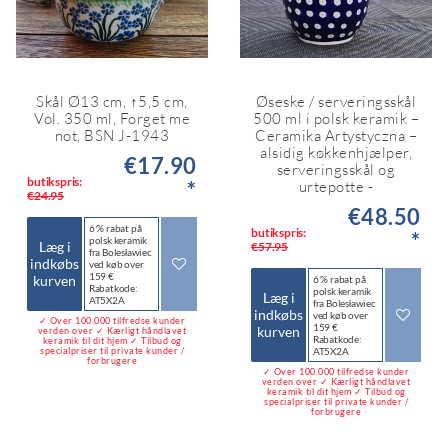
Skål Ø13 cm, ↑5,5 cm,
Øseske / serveringsskål
Vol. 350 ml, Forget me
500 ml i polsk keramik –
not, BSN J-1943
Ceramika Artystyczna –
alsidig køkkenhjælper,
€17.90
serveringsskål og
butikspris:
*
urtepotte -
€24.95
€48.50
6 % rabat på
butikspris:
*
polsk keramik
Læg i
€57.95
fra Bolesławiec
indkøbs
ved køb over
159 €
kurven
6 % rabat på
Rabatkode:
polsk keramik
Læg i
AT5X2A
fra Bolesławiec
indkøbs
ved køb over
✓ Over 100.000 tilfredse kunder
159 €
kurven
verden over ✓ Kærligt håndlavet
Rabatkode:
keramik til dit hjem ✓ Tilbud og
specialpriser til private kunder /
AT5X2A
forbrugere
✓ Over 100.000 tilfredse kunder
verden over ✓ Kærligt håndlavet
keramik til dit hjem ✓ Tilbud og
specialpriser til private kunder /
forbrugere