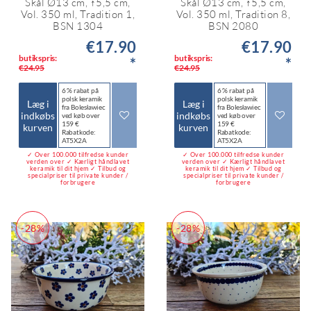
Skål Ø13 cm, ↑5,5 cm,
Skål Ø13 cm, ↑5,5 cm,
Vol. 350 ml, Tradition 1,
Vol. 350 ml, Tradition 8,
BSN 1304
BSN 2080
€17.90
€17.90
butikspris:
butikspris:
*
*
€24.95
€24.95
6 % rabat på
6 % rabat på
polsk keramik
polsk keramik
Læg i
Læg i
fra Bolesławiec
fra Bolesławiec
indkøbs
indkøbs
ved køb over
ved køb over
159 €
159 €
kurven
kurven
Rabatkode:
Rabatkode:
AT5X2A
AT5X2A
✓ Over 100.000 tilfredse kunder
✓ Over 100.000 tilfredse kunder
verden over ✓ Kærligt håndlavet
verden over ✓ Kærligt håndlavet
keramik til dit hjem ✓ Tilbud og
keramik til dit hjem ✓ Tilbud og
specialpriser til private kunder /
specialpriser til private kunder /
forbrugere
forbrugere
-28%
-28%