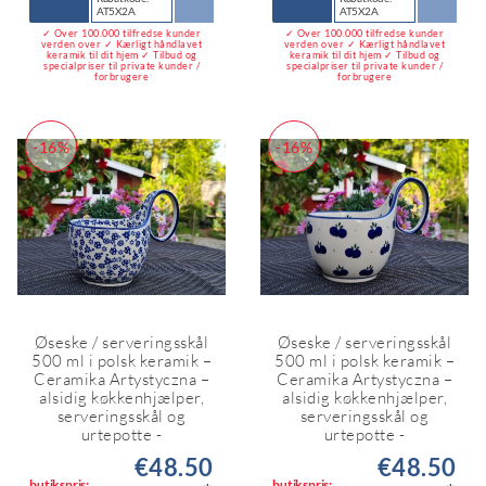
AT5X2A
AT5X2A
✓ Over 100.000 tilfredse kunder
✓ Over 100.000 tilfredse kunder
verden over ✓ Kærligt håndlavet
verden over ✓ Kærligt håndlavet
keramik til dit hjem ✓ Tilbud og
keramik til dit hjem ✓ Tilbud og
specialpriser til private kunder /
specialpriser til private kunder /
forbrugere
forbrugere
-16%
-16%
Øseske / serveringsskål
Øseske / serveringsskål
500 ml i polsk keramik –
500 ml i polsk keramik –
Ceramika Artystyczna –
Ceramika Artystyczna –
alsidig køkkenhjælper,
alsidig køkkenhjælper,
serveringsskål og
serveringsskål og
urtepotte -
urtepotte -
€48.50
€48.50
butikspris:
butikspris: