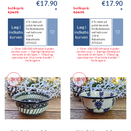
€17.90
€17.90
butikspris:
butikspris:
*
*
€24.95
€24.95
6 % rabat på
6 % rabat på
polsk keramik
polsk keramik
Læg i
Læg i
fra Bolesławiec
fra Bolesławiec
indkøbs
indkøbs
ved køb over
ved køb over
159 €
159 €
kurven
kurven
Rabatkode:
Rabatkode:
AT5X2A
AT5X2A
✓ Over 100.000 tilfredse kunder
✓ Over 100.000 tilfredse kunder
verden over ✓ Kærligt håndlavet
verden over ✓ Kærligt håndlavet
keramik til dit hjem ✓ Tilbud og
keramik til dit hjem ✓ Tilbud og
specialpriser til private kunder /
specialpriser til private kunder /
forbrugere
forbrugere
-28%
-28%