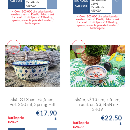
kurven
indkøbs
ved køb over
Rabatkode:
159 €
kurven
AT5X2A
Rabatkode:
AT5X2A
✓ Over 100.000 tilfredse kunder
verden over ✓ Kærligt håndlavet
✓ Over 100.000 tilfredse kunder
keramik til dit hjem ✓ Tilbud og
verden over ✓ Kærligt håndlavet
specialpriser til private kunder /
keramik til dit hjem ✓ Tilbud og
forbrugere
specialpriser til private kunder /
forbrugere
-28%
-11%
Skål Ø13 cm, ↑5,5 cm,
Skåle, Ø 13 cm, ↑ 5 cm,
Vol. 350 ml, Spring Hill
Tradition 53, BSN m-
3409
€17.90
€22.50
butikspris:
*
€24.95
butikspris:
*
€25.20