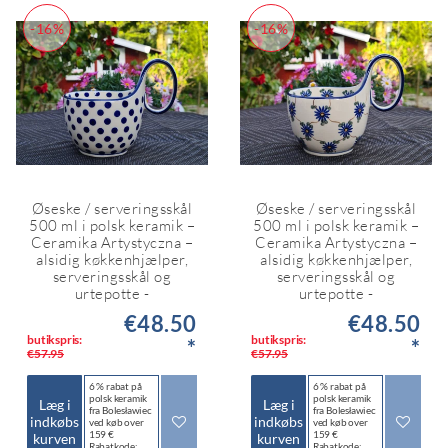
-16%
-16%
Øseske / serveringsskål
Øseske / serveringsskål
500 ml i polsk keramik –
500 ml i polsk keramik –
Ceramika Artystyczna –
Ceramika Artystyczna –
alsidig køkkenhjælper,
alsidig køkkenhjælper,
serveringsskål og
serveringsskål og
urtepotte -
urtepotte -
€48.50
€48.50
butikspris:
butikspris:
*
*
€57.95
€57.95
6 % rabat på
6 % rabat på
polsk keramik
polsk keramik
Læg i
Læg i
fra Bolesławiec
fra Bolesławiec
indkøbs
indkøbs
ved køb over
ved køb over
159 €
159 €
kurven
kurven
Rabatkode:
Rabatkode: