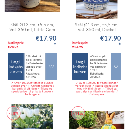
Skål Ø13 cm, ↑5,5 cm,
Skål Ø13 cm, ↑5,5 cm,
Vol. 350 ml, Little Gem
Vol. 350 ml, Dackel
€17.90
€17.90
butikspris:
butikspris:
*
*
€24.95
€24.95
6 % rabat på
6 % rabat på
polsk keramik
polsk keramik
Læg i
Læg i
fra Bolesławiec
fra Bolesławiec
indkøbs
indkøbs
ved køb over
ved køb over
159 €
159 €
kurven
kurven
Rabatkode:
Rabatkode:
AT5X2A
AT5X2A
✓ Over 100.000 tilfredse kunder
✓ Over 100.000 tilfredse kunder
verden over ✓ Kærligt håndlavet
verden over ✓ Kærligt håndlavet
keramik til dit hjem ✓ Tilbud og
keramik til dit hjem ✓ Tilbud og
specialpriser til private kunder /
specialpriser til private kunder /
forbrugere
forbrugere
-28%
-11%