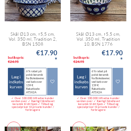
Skål Ø13 cm, ↑5,5 cm,
Skål Ø13 cm, ↑5,5 cm,
Vol. 350 ml, Tradition 2,
Vol. 350 ml, Tradition
BSN 1508
10, BSN 1776
€17.90
€17.90
butikspris:
butikspris:
*
*
€24.95
€24.95
6 % rabat på
6 % rabat på
polsk keramik
polsk keramik
Læg i
Læg i
fra Bolesławiec
fra Bolesławiec
indkøbs
indkøbs
ved køb over
ved køb over
159 €
159 €
kurven
kurven
Rabatkode:
Rabatkode:
AT5X2A
AT5X2A
✓ Over 100.000 tilfredse kunder
✓ Over 100.000 tilfredse kunder
verden over ✓ Kærligt håndlavet
verden over ✓ Kærligt håndlavet
keramik til dit hjem ✓ Tilbud og
keramik til dit hjem ✓ Tilbud og
specialpriser til private kunder /
specialpriser til private kunder /
forbrugere
forbrugere
-11%
-11%