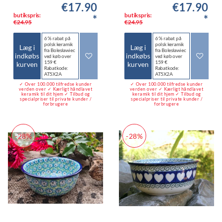
€17.90
€17.90
butikspris:
butikspris:
*
*
€24.95
€24.95
6 % rabat på
6 % rabat på
polsk keramik
polsk keramik
Læg i
Læg i
fra Bolesławiec
fra Bolesławiec
indkøbs
indkøbs
ved køb over
ved køb over
159 €
159 €
kurven
kurven
Rabatkode:
Rabatkode:
AT5X2A
AT5X2A
✓ Over 100.000 tilfredse kunder
✓ Over 100.000 tilfredse kunder
verden over ✓ Kærligt håndlavet
verden over ✓ Kærligt håndlavet
keramik til dit hjem ✓ Tilbud og
keramik til dit hjem ✓ Tilbud og
specialpriser til private kunder /
specialpriser til private kunder /
forbrugere
forbrugere
-28%
-28%