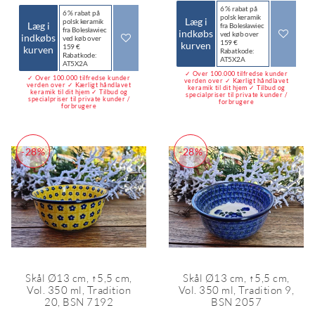
6 % rabat på
6 % rabat på
polsk keramik
Læg i
polsk keramik
Læg i
fra Bolesławiec
fra Bolesławiec
indkøbs
ved køb over
indkøbs
ved køb over
159 €
kurven
159 €
kurven
Rabatkode:
Rabatkode:
AT5X2A
AT5X2A
✓ Over 100.000 tilfredse kunder
✓ Over 100.000 tilfredse kunder
verden over ✓ Kærligt håndlavet
verden over ✓ Kærligt håndlavet
keramik til dit hjem ✓ Tilbud og
keramik til dit hjem ✓ Tilbud og
specialpriser til private kunder /
specialpriser til private kunder /
forbrugere
forbrugere
-28%
-28%
Skål Ø13 cm, ↑5,5 cm,
Skål Ø13 cm, ↑5,5 cm,
Vol. 350 ml, Tradition
Vol. 350 ml, Tradition 9,
20, BSN 7192
BSN 2057