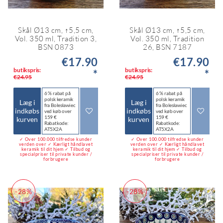
Skål Ø13 cm, ↑5,5 cm,
Skål Ø13 cm, ↑5,5 cm,
Vol. 350 ml, Tradition 3,
Vol. 350 ml, Tradition
BSN 0873
26, BSN 7187
€17.90
€17.90
butikspris:
butikspris:
*
*
€24.95
€24.95
6 % rabat på
6 % rabat på
polsk keramik
polsk keramik
Læg i
Læg i
fra Bolesławiec
fra Bolesławiec
indkøbs
indkøbs
ved køb over
ved køb over
159 €
159 €
kurven
kurven
Rabatkode:
Rabatkode:
AT5X2A
AT5X2A
✓ Over 100.000 tilfredse kunder
✓ Over 100.000 tilfredse kunder
verden over ✓ Kærligt håndlavet
verden over ✓ Kærligt håndlavet
keramik til dit hjem ✓ Tilbud og
keramik til dit hjem ✓ Tilbud og
specialpriser til private kunder /
specialpriser til private kunder /
forbrugere
forbrugere
-28%
-28%