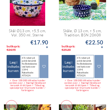
Skål Ø13 cm, ↑5,5 cm,
Skåle, Ø 13 cm, ↑ 5 cm,
Vol. 350 ml, Sterne
Tradition, BSN 20608
€17.90
€22.50
butikspris:
butikspris:
*
*
€24.95
€25.20
6 % rabat på
6 % rabat på
polsk keramik
polsk keramik
Læg i
Læg i
fra Bolesławiec
fra Bolesławiec
indkøbs
indkøbs
ved køb over
ved køb over
159 €
159 €
kurven
kurven
Rabatkode:
Rabatkode:
AT5X2A
AT5X2A
✓ Over 100.000 tilfredse kunder
✓ Over 100.000 tilfredse kunder
verden over ✓ Kærligt håndlavet
verden over ✓ Kærligt håndlavet
keramik til dit hjem ✓ Tilbud og
keramik til dit hjem ✓ Tilbud og
specialpriser til private kunder /
specialpriser til private kunder /
forbrugere
forbrugere
-11%
-11%