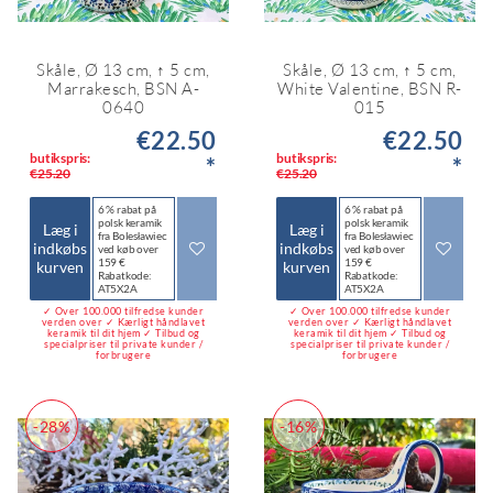
Skåle, Ø 13 cm, ↑ 5 cm,
Skåle, Ø 13 cm, ↑ 5 cm,
Marrakesch, BSN A-
White Valentine, BSN R-
0640
015
€22.50
€22.50
butikspris:
butikspris:
*
*
€25.20
€25.20
6 % rabat på
6 % rabat på
polsk keramik
polsk keramik
Læg i
Læg i
fra Bolesławiec
fra Bolesławiec
indkøbs
indkøbs
ved køb over
ved køb over
159 €
159 €
kurven
kurven
Rabatkode:
Rabatkode:
AT5X2A
AT5X2A
✓ Over 100.000 tilfredse kunder
✓ Over 100.000 tilfredse kunder
verden over ✓ Kærligt håndlavet
verden over ✓ Kærligt håndlavet
keramik til dit hjem ✓ Tilbud og
keramik til dit hjem ✓ Tilbud og
specialpriser til private kunder /
specialpriser til private kunder /
forbrugere
forbrugere
-28%
-16%