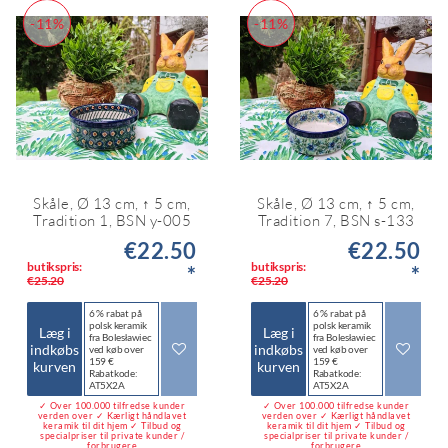
-11%
-11%
Skåle, Ø 13 cm, ↑ 5 cm,
Skåle, Ø 13 cm, ↑ 5 cm,
Tradition 1, BSN y-005
Tradition 7, BSN s-133
€22.50
€22.50
butikspris:
butikspris:
*
*
€25.20
€25.20
6 % rabat på
6 % rabat på
polsk keramik
polsk keramik
Læg i
Læg i
fra Bolesławiec
fra Bolesławiec
indkøbs
indkøbs
ved køb over
ved køb over
159 €
159 €
kurven
kurven
Rabatkode:
Rabatkode:
AT5X2A
AT5X2A
✓ Over 100.000 tilfredse kunder
✓ Over 100.000 tilfredse kunder
verden over ✓ Kærligt håndlavet
verden over ✓ Kærligt håndlavet
keramik til dit hjem ✓ Tilbud og
keramik til dit hjem ✓ Tilbud og
specialpriser til private kunder /
specialpriser til private kunder /
forbrugere
forbrugere