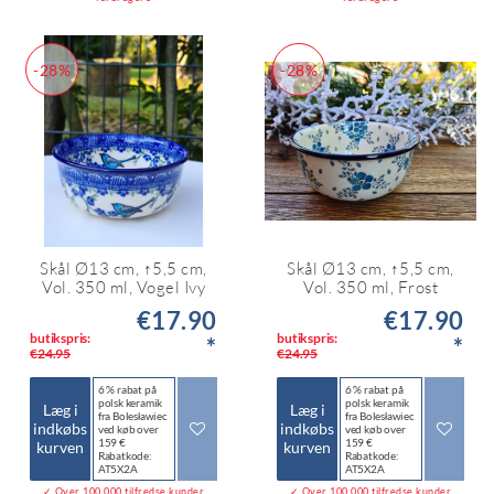
-28%
-28%
Skål Ø13 cm, ↑5,5 cm,
Skål Ø13 cm, ↑5,5 cm,
Vol. 350 ml, Vogel Ivy
Vol. 350 ml, Frost
€17.90
€17.90
butikspris:
butikspris:
*
*
€24.95
€24.95
6 % rabat på
6 % rabat på
polsk keramik
polsk keramik
Læg i
Læg i
fra Bolesławiec
fra Bolesławiec
indkøbs
indkøbs
ved køb over
ved køb over
159 €
159 €
kurven
kurven
Rabatkode:
Rabatkode:
AT5X2A
AT5X2A
✓ Over 100.000 tilfredse kunder
✓ Over 100.000 tilfredse kunder