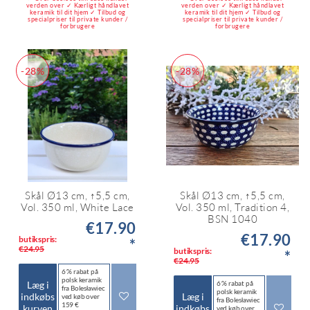
verden over ✓ Kærligt håndlavet
verden over ✓ Kærligt håndlavet
keramik til dit hjem ✓ Tilbud og
keramik til dit hjem ✓ Tilbud og
specialpriser til private kunder /
specialpriser til private kunder /
forbrugere
forbrugere
-28%
-28%
Skål Ø13 cm, ↑5,5 cm,
Skål Ø13 cm, ↑5,5 cm,
Vol. 350 ml, White Lace
Vol. 350 ml, Tradition 4,
BSN 1040
€17.90
€17.90
butikspris:
*
€24.95
butikspris:
*
€24.95
6 % rabat på
polsk keramik
Læg i
6 % rabat på
fra Bolesławiec
polsk keramik
indkøbs
Læg i
ved køb over
fra Bolesławiec
159 €
kurven
indkøbs
ved køb over