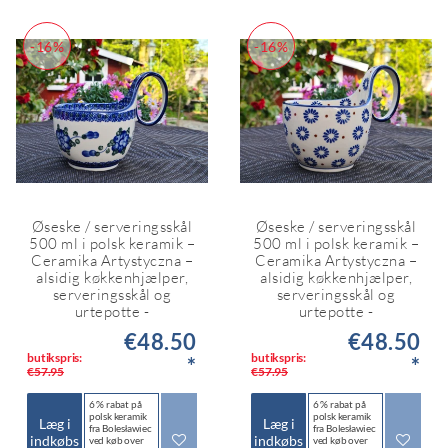
-16%
-16%
Øseske / serveringsskål
Øseske / serveringsskål
500 ml i polsk keramik –
500 ml i polsk keramik –
Ceramika Artystyczna –
Ceramika Artystyczna –
alsidig køkkenhjælper,
alsidig køkkenhjælper,
serveringsskål og
serveringsskål og
urtepotte -
urtepotte -
€48.50
€48.50
butikspris:
butikspris:
*
*
€57.95
€57.95
6 % rabat på
6 % rabat på
polsk keramik
polsk keramik
Læg i
Læg i
fra Bolesławiec
fra Bolesławiec
indkøbs
indkøbs
ved køb over
ved køb over