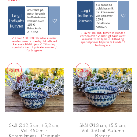
6 % rabat på
polsk keramik
Læg i
6 % rabat på
fra Bolesławiec
polsk keramik
Læg i
indkøbs
ved køb over
fra Bolesławiec
159 €
indkøbs
kurven
ved køb over
Rabatkode:
159 €
kurven
AT5X2A
Rabatkode:
AT5X2A
✓ Over 100.000 tilfredse kunder
verden over ✓ Kærligt håndlavet
✓ Over 100.000 tilfredse kunder
keramik til dit hjem ✓ Tilbud og
verden over ✓ Kærligt håndlavet
specialpriser til private kunder /
keramik til dit hjem ✓ Tilbud og
forbrugere
specialpriser til private kunder /
forbrugere
-28%
-28%
Skål Ø12,5 cm, ↑5,2 cm,
Skål Ø13 cm, ↑5,5 cm,
Vol. 450 ml -
Vol. 350 ml, Autumn
Keramikmagi – Originalt
Breeze