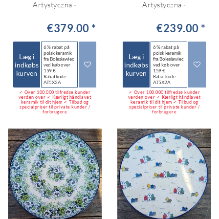
Artystyczna -
Artystyczna -
€379.00 *
€239.00 *
6 % rabat på
6 % rabat på
polsk keramik
polsk keramik
Læg i
Læg i
fra Bolesławiec
fra Bolesławiec
indkøbs
indkøbs
ved køb over
ved køb over
159 €
159 €
kurven
kurven
Rabatkode:
Rabatkode:
AT5X2A
AT5X2A
✓ Over 100.000 tilfredse kunder
✓ Over 100.000 tilfredse kunder
verden over ✓ Kærligt håndlavet
verden over ✓ Kærligt håndlavet
keramik til dit hjem ✓ Tilbud og
keramik til dit hjem ✓ Tilbud og
specialpriser til private kunder /
specialpriser til private kunder /
forbrugere
forbrugere