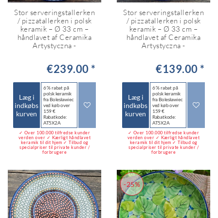
Stor serveringstallerken
Stor serveringstallerken
/ pizzatallerken i polsk
/ pizzatallerken i polsk
keramik – Ø 33 cm –
keramik – Ø 33 cm –
håndlavet af Ceramika
håndlavet af Ceramika
Artystyczna -
Artystyczna -
€239.00 *
€139.00 *
6 % rabat på
6 % rabat på
polsk keramik
polsk keramik
Læg i
Læg i
fra Bolesławiec
fra Bolesławiec
indkøbs
indkøbs
ved køb over
ved køb over
159 €
159 €
kurven
kurven
Rabatkode:
Rabatkode:
AT5X2A
AT5X2A
✓ Over 100.000 tilfredse kunder
✓ Over 100.000 tilfredse kunder
verden over ✓ Kærligt håndlavet
verden over ✓ Kærligt håndlavet
keramik til dit hjem ✓ Tilbud og
keramik til dit hjem ✓ Tilbud og
specialpriser til private kunder /
specialpriser til private kunder /
forbrugere
forbrugere
-25%