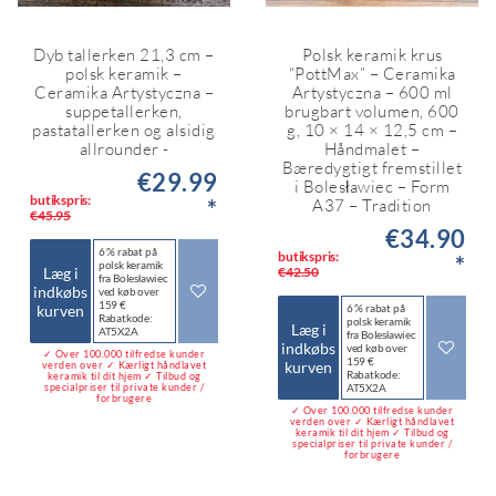
Dyb tallerken 21,3 cm –
Polsk keramik krus
polsk keramik –
“PottMax” – Ceramika
Ceramika Artystyczna –
Artystyczna – 600 ml
suppetallerken,
brugbart volumen, 600
pastatallerken og alsidig
g, 10 × 14 × 12,5 cm –
allrounder -
Håndmalet –
Bæredygtigt fremstillet
€29.99
i Bolesławiec – Form
butikspris:
*
A37 – Tradition
€45.95
€34.90
6 % rabat på
butikspris:
*
polsk keramik
Læg i
€42.50
fra Bolesławiec
indkøbs
ved køb over
159 €
kurven
6 % rabat på
Rabatkode:
polsk keramik
Læg i
AT5X2A
fra Bolesławiec
indkøbs
ved køb over
✓ Over 100.000 tilfredse kunder
159 €
kurven
verden over ✓ Kærligt håndlavet
Rabatkode:
keramik til dit hjem ✓ Tilbud og
specialpriser til private kunder /
AT5X2A
forbrugere
✓ Over 100.000 tilfredse kunder
verden over ✓ Kærligt håndlavet
keramik til dit hjem ✓ Tilbud og
specialpriser til private kunder /
forbrugere