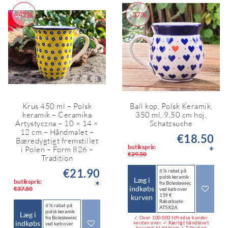
-42%
-37%
Krus 450 ml – Polsk
Ball kop, Polsk Keramik,
keramik – Ceramika
350 ml, 9,50 cm høj,
Artystyczna – 10 × 14 ×
Schatzsuche
12 cm – Håndmalet –
€18.50
Bæredygtigt fremstillet
butikspris:
*
i Polen – Form 826 –
€29.50
Tradition
€21.90
6 % rabat på
polsk keramik
Læg i
butikspris:
*
fra Bolesławiec
indkøbs
€37.50
ved køb over
159 €
kurven
Rabatkode:
6 % rabat på
AT5X2A
polsk keramik
Læg i
fra Bolesławiec
✓ Over 100.000 tilfredse kunder
indkøbs
verden over ✓ Kærligt håndlavet
ved køb over
keramik til dit hjem ✓ Tilbud og