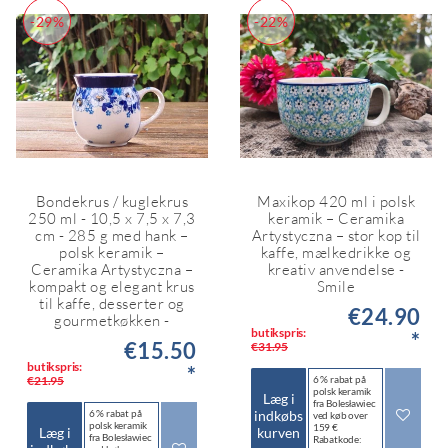
-29%
-22%
Bondekrus / kuglekrus
Maxikop 420 ml i polsk
250 ml - 10,5 x 7,5 x 7,3
keramik – Ceramika
cm - 285 g med hank –
Artystyczna – stor kop til
polsk keramik –
kaffe, mælkedrikke og
Ceramika Artystyczna –
kreativ anvendelse -
kompakt og elegant krus
Smile
til kaffe, desserter og
€24.90
gourmetkøkken -
butikspris:
*
€15.50
€31.95
butikspris:
*
€21.95
6 % rabat på
polsk keramik
Læg i
fra Bolesławiec
indkøbs
6 % rabat på
ved køb over
polsk keramik
159 €
Læg i
kurven
fra Bolesławiec
Rabatkode: