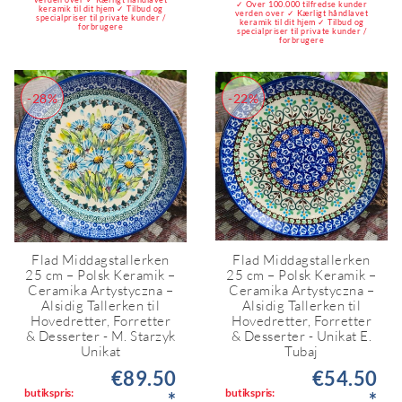
✓ Over 100.000 tilfredse kunder
keramik til dit hjem ✓ Tilbud og
verden over ✓ Kærligt håndlavet
specialpriser til private kunder /
keramik til dit hjem ✓ Tilbud og
forbrugere
specialpriser til private kunder /
forbrugere
-28%
-22%
Flad Middagstallerken
Flad Middagstallerken
25 cm – Polsk Keramik –
25 cm – Polsk Keramik –
Ceramika Artystyczna –
Ceramika Artystyczna –
Alsidig Tallerken til
Alsidig Tallerken til
Hovedretter, Forretter
Hovedretter, Forretter
& Desserter - M. Starzyk
& Desserter - Unikat E.
Unikat
Tubaj
€89.50
€54.50
butikspris:
butikspris:
*
*