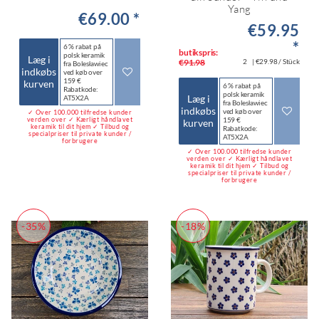
Yang
€69.00 *
€59.95
*
6 % rabat på
butikspris:
polsk keramik
Læg i
€91.98
2
| €29.98 / Stück
fra Bolesławiec
indkøbs
ved køb over
159 €
kurven
6 % rabat på
Rabatkode:
polsk keramik
Læg i
AT5X2A
fra Bolesławiec
indkøbs
ved køb over
✓ Over 100.000 tilfredse kunder
verden over ✓ Kærligt håndlavet
159 €
kurven
keramik til dit hjem ✓ Tilbud og
Rabatkode:
specialpriser til private kunder /
AT5X2A
forbrugere
✓ Over 100.000 tilfredse kunder
verden over ✓ Kærligt håndlavet
keramik til dit hjem ✓ Tilbud og
specialpriser til private kunder /
forbrugere
-35%
-18%