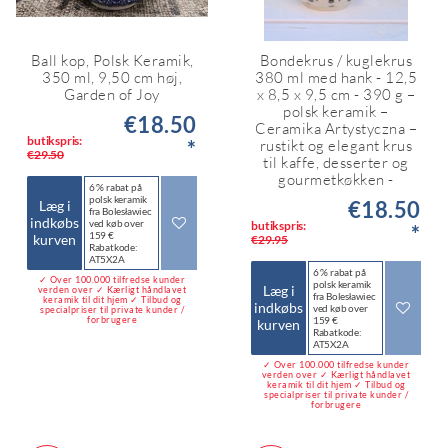
Ball kop, Polsk Keramik,
Bondekrus / kuglekrus
350 ml, 9,50 cm høj,
380 ml med hank - 12,5
Garden of Joy
x 8,5 x 9,5 cm - 390 g –
polsk keramik –
€18.50
Ceramika Artystyczna –
butikspris:
*
rustikt og elegant krus
€29.50
til kaffe, desserter og
gourmetkøkken -
6 % rabat på
polsk keramik
€18.50
Læg i
fra Bolesławiec
indkøbs
ved køb over
butikspris:
*
159 €
kurven
€29.95
Rabatkode:
AT5X2A
6 % rabat på
✓ Over 100.000 tilfredse kunder
polsk keramik
Læg i
verden over ✓ Kærligt håndlavet
fra Bolesławiec
keramik til dit hjem ✓ Tilbud og
indkøbs
ved køb over
specialpriser til private kunder /
forbrugere
159 €
kurven
Rabatkode:
AT5X2A
✓ Over 100.000 tilfredse kunder
verden over ✓ Kærligt håndlavet
keramik til dit hjem ✓ Tilbud og
specialpriser til private kunder /
forbrugere