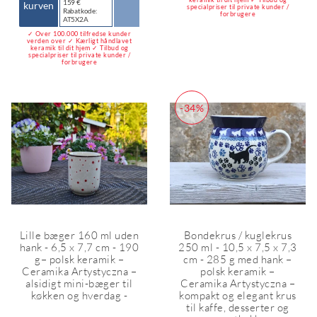
159 €
kurven
specialpriser til private kunder /
Rabatkode:
forbrugere
AT5X2A
✓ Over 100.000 tilfredse kunder
verden over ✓ Kærligt håndlavet
keramik til dit hjem ✓ Tilbud og
specialpriser til private kunder /
forbrugere
-34%
Lille bæger 160 ml uden
Bondekrus / kuglekrus
hank - 6,5 x 7,7 cm - 190
250 ml - 10,5 x 7,5 x 7,3
g– polsk keramik –
cm - 285 g med hank –
Ceramika Artystyczna –
polsk keramik –
alsidigt mini-bæger til
Ceramika Artystyczna –
køkken og hverdag -
kompakt og elegant krus
til kaffe, desserter og