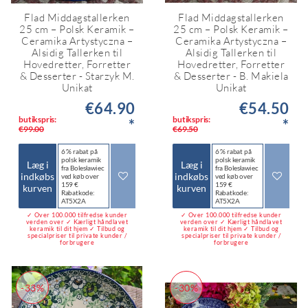
Flad Middagstallerken
Flad Middagstallerken
25 cm – Polsk Keramik –
25 cm – Polsk Keramik –
Ceramika Artystyczna –
Ceramika Artystyczna –
Alsidig Tallerken til
Alsidig Tallerken til
Hovedretter, Forretter
Hovedretter, Forretter
& Desserter - Starzyk M.
& Desserter - B. Makiela
Unikat
Unikat
€64.90
€54.50
butikspris:
butikspris:
*
*
€99.00
€69.50
6 % rabat på
6 % rabat på
polsk keramik
polsk keramik
Læg i
Læg i
fra Bolesławiec
fra Bolesławiec
indkøbs
indkøbs
ved køb over
ved køb over
159 €
159 €
kurven
kurven
Rabatkode:
Rabatkode:
AT5X2A
AT5X2A
✓ Over 100.000 tilfredse kunder
✓ Over 100.000 tilfredse kunder
verden over ✓ Kærligt håndlavet
verden over ✓ Kærligt håndlavet
keramik til dit hjem ✓ Tilbud og
keramik til dit hjem ✓ Tilbud og
specialpriser til private kunder /
specialpriser til private kunder /
forbrugere
forbrugere
-33%
-30%