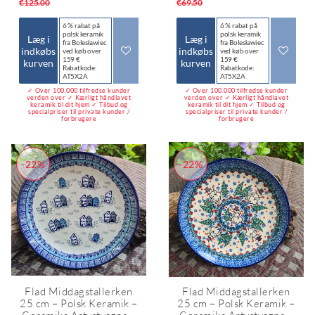
€125.00
€69.50
6 % rabat på
6 % rabat på
polsk keramik
polsk keramik
Læg i
Læg i
fra Bolesławiec
fra Bolesławiec
indkøbs
indkøbs
ved køb over
ved køb over
159 €
159 €
kurven
kurven
Rabatkode:
Rabatkode:
AT5X2A
AT5X2A
✓ Over 100.000 tilfredse kunder
✓ Over 100.000 tilfredse kunder
verden over ✓ Kærligt håndlavet
verden over ✓ Kærligt håndlavet
keramik til dit hjem ✓ Tilbud og
keramik til dit hjem ✓ Tilbud og
specialpriser til private kunder /
specialpriser til private kunder /
forbrugere
forbrugere
-22%
-22%
Flad Middagstallerken
Flad Middagstallerken
25 cm – Polsk Keramik –
25 cm – Polsk Keramik –