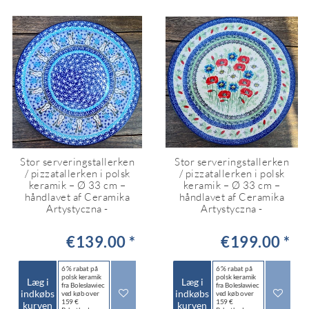
Stor serveringstallerken
Stor serveringstallerken
/ pizzatallerken i polsk
/ pizzatallerken i polsk
keramik – Ø 33 cm –
keramik – Ø 33 cm –
håndlavet af Ceramika
håndlavet af Ceramika
Artystyczna -
Artystyczna -
€139.00 *
€199.00 *
6 % rabat på
6 % rabat på
polsk keramik
polsk keramik
Læg i
Læg i
fra Bolesławiec
fra Bolesławiec
indkøbs
indkøbs
ved køb over
ved køb over
159 €
159 €
kurven
kurven