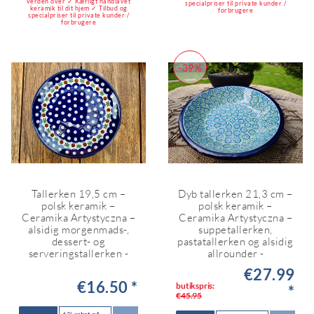
verden over ✓ Kærligt håndlavet
specialpriser til private kunder /
keramik til dit hjem ✓ Tilbud og
forbrugere
specialpriser til private kunder /
forbrugere
-39%
Tallerken 19,5 cm –
Dyb tallerken 21,3 cm –
polsk keramik –
polsk keramik –
Ceramika Artystyczna –
Ceramika Artystyczna –
alsidig morgenmads-,
suppetallerken,
dessert- og
pastatallerken og alsidig
serveringstallerken -
allrounder -
€27.99
€16.50 *
butikspris:
*
€45.95
6 % rabat på