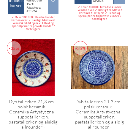
indkøbs
ved køb over
AT5X2A
159 €
kurven
✓ Over 100.000 tilfredse kunder
Rabatkode:
verden over ✓ Kærligt håndlavet
AT5X2A
keramik til dit hjem ✓ Tilbud og
specialpriser til private kunder /
✓ Over 100.000 tilfredse kunder
forbrugere
verden over ✓ Kærligt håndlavet
keramik til dit hjem ✓ Tilbud og
specialpriser til private kunder /
forbrugere
-35%
-35%
Dyb tallerken 21,3 cm –
Dyb tallerken 21,3 cm –
polsk keramik –
polsk keramik –
Ceramika Artystyczna –
Ceramika Artystyczna –
suppetallerken,
suppetallerken,
pastatallerken og alsidig
pastatallerken og alsidig
allrounder -
allrounder -