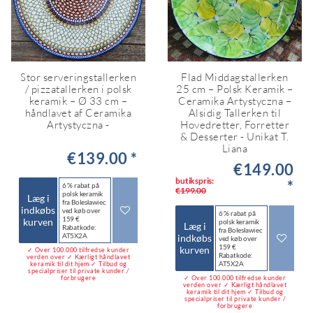
Stor serveringstallerken
Flad Middagstallerken
/ pizzatallerken i polsk
25 cm – Polsk Keramik –
keramik – Ø 33 cm –
Ceramika Artystyczna –
håndlavet af Ceramika
Alsidig Tallerken til
Artystyczna -
Hovedretter, Forretter
& Desserter - Unikat T.
Liana
€139.00 *
€149.00
butikspris:
*
6 % rabat på
€199.00
polsk keramik
Læg i
fra Bolesławiec
indkøbs
ved køb over
6 % rabat på
159 €
kurven
polsk keramik
Læg i
Rabatkode:
fra Bolesławiec
AT5X2A
indkøbs
ved køb over
159 €
kurven
✓ Over 100.000 tilfredse kunder
Rabatkode:
verden over ✓ Kærligt håndlavet
AT5X2A
keramik til dit hjem ✓ Tilbud og
specialpriser til private kunder /
forbrugere
✓ Over 100.000 tilfredse kunder
verden over ✓ Kærligt håndlavet
keramik til dit hjem ✓ Tilbud og
specialpriser til private kunder /
forbrugere