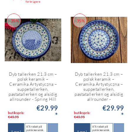
forbrugere
-35%
-35%
Dyb tallerken 21,3 cm –
Dyb tallerken 21,3 cm –
polsk keramik –
polsk keramik –
Ceramika Artystyczna –
Ceramika Artystyczna –
suppetallerken,
suppetallerken,
pastatallerken og alsidig
pastatallerken og alsidig
allrounder - Spring Hill
allrounder -
€29.99
€29.99
butikspris:
butikspris:
*
*
€45.95
€45.95
6 % rabat på
6 % rabat på
polsk keramik
polsk keramik
Læg i
Læg i