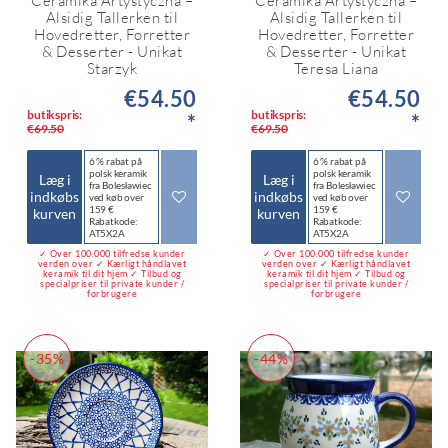
Ceramika Artystyczna –
Ceramika Artystyczna –
Alsidig Tallerken til
Alsidig Tallerken til
Hovedretter, Forretter
Hovedretter, Forretter
& Desserter - Unikat
& Desserter - Unikat
Starzyk
Teresa Liana
€54.50
€54.50
butikspris:
butikspris:
*
*
€69.50
€69.50
6 % rabat på
6 % rabat på
polsk keramik
polsk keramik
Læg i
Læg i
fra Bolesławiec
fra Bolesławiec
indkøbs
indkøbs
ved køb over
ved køb over
159 €
159 €
kurven
kurven
Rabatkode:
Rabatkode:
AT5X2A
AT5X2A
✓ Over 100.000 tilfredse kunder
✓ Over 100.000 tilfredse kunder
verden over ✓ Kærligt håndlavet
verden over ✓ Kærligt håndlavet
keramik til dit hjem ✓ Tilbud og
keramik til dit hjem ✓ Tilbud og
specialpriser til private kunder /
specialpriser til private kunder /
forbrugere
forbrugere
-35%
-44%