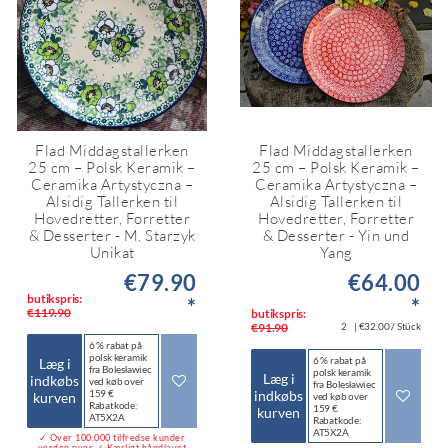
Flad Middagstallerken
Flad Middagstallerken
25 cm – Polsk Keramik –
25 cm – Polsk Keramik –
Ceramika Artystyczna –
Ceramika Artystyczna –
Alsidig Tallerken til
Alsidig Tallerken til
Hovedretter, Forretter
Hovedretter, Forretter
& Desserter - M. Starzyk
& Desserter - Yin und
Unikat
Yang
€79.90
€64.00
butikspris:
*
*
€119.90
butikspris:
€91.90
2
| €32.00 / Stück
6 % rabat på
polsk keramik
6 % rabat på
Læg i
fra Bolesławiec
polsk keramik
Læg i
indkøbs
ved køb over
fra Bolesławiec
159 €
indkøbs
kurven
ved køb over
Rabatkode:
159 €
kurven
AT5X2A
Rabatkode:
AT5X2A
✓ Over 100.000 tilfredse kunder
verden over ✓ Kærligt håndlavet