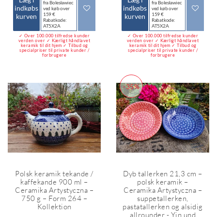
fra Bolesławiec
fra Bolesławiec
indkøbs
indkøbs
ved køb over
ved køb over
159 €
159 €
kurven
kurven
Rabatkode:
Rabatkode:
AT5X2A
AT5X2A
✓ Over 100.000 tilfredse kunder
✓ Over 100.000 tilfredse kunder
verden over ✓ Kærligt håndlavet
verden over ✓ Kærligt håndlavet
keramik til dit hjem ✓ Tilbud og
keramik til dit hjem ✓ Tilbud og
specialpriser til private kunder /
specialpriser til private kunder /
forbrugere
forbrugere
-35%
Polsk keramik tekande /
Dyb tallerken 21,3 cm –
kaffekande 900 ml –
polsk keramik –
Ceramika Artystyczna –
Ceramika Artystyczna –
750 g – Form 264 –
suppetallerken,
Kollektion
pastatallerken og alsidig
allrounder - Yin und