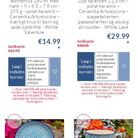
Børnekrus 150 ml med
Dyb tallerken 21,3 cm –
hank – 9 x 6,5 x 7,8 cm -
polsk keramik –
195 g - polsk keramik –
Ceramika Artystyczna –
Ceramika Artystyczna –
suppetallerken,
kærligt krus til børn og
pastatallerken og alsidig
søde øjeblikke - White
allrounder - White Lace
Valentine
€29.99
€14.99
butikspris:
*
€45.95
butikspris:
*
€17.95
6 % rabat på
polsk keramik
Læg i
6 % rabat på
fra Bolesławiec
polsk keramik
Læg i
indkøbs
ved køb over
fra Bolesławiec
159 €
indkøbs
kurven
ved køb over
Rabatkode:
159 €
kurven
AT5X2A
Rabatkode:
AT5X2A
✓ Over 100.000 tilfredse kunder
verden over ✓ Kærligt håndlavet
✓ Over 100.000 tilfredse kunder
keramik til dit hjem ✓ Tilbud og
verden over ✓ Kærligt håndlavet
specialpriser til private kunder /
keramik til dit hjem ✓ Tilbud og
forbrugere
specialpriser til private kunder /
forbrugere
-36%
-19%