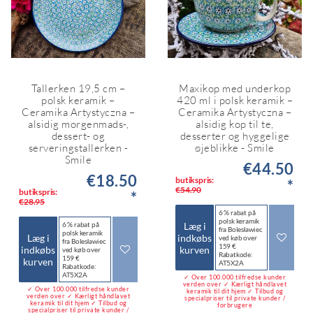
Tallerken 19,5 cm –
Maxikop med underkop
polsk keramik –
420 ml i polsk keramik –
Ceramika Artystyczna –
Ceramika Artystyczna –
alsidig morgenmads-,
alsidig kop til te,
dessert- og
desserter og hyggelige
serveringstallerken -
øjeblikke - Smile
Smile
€44.50
€18.50
butikspris:
*
€54.90
butikspris:
*
€28.95
6 % rabat på
polsk keramik
Læg i
6 % rabat på
fra Bolesławiec
polsk keramik
Læg i
indkøbs
ved køb over
fra Bolesławiec
159 €
indkøbs
kurven
ved køb over
Rabatkode:
159 €
kurven
AT5X2A
Rabatkode:
AT5X2A
✓ Over 100.000 tilfredse kunder
verden over ✓ Kærligt håndlavet
✓ Over 100.000 tilfredse kunder
keramik til dit hjem ✓ Tilbud og
verden over ✓ Kærligt håndlavet
specialpriser til private kunder /
keramik til dit hjem ✓ Tilbud og
forbrugere
specialpriser til private kunder /