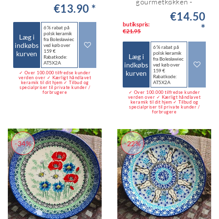
gourmetkøkken -
€13.90 *
€14.50
butikspris:
*
6 % rabat på
€21.95
polsk keramik
Læg i
fra Bolesławiec
indkøbs
ved køb over
6 % rabat på
159 €
kurven
polsk keramik
Læg i
Rabatkode:
fra Bolesławiec
AT5X2A
indkøbs
ved køb over
159 €
kurven
✓ Over 100.000 tilfredse kunder
Rabatkode:
verden over ✓ Kærligt håndlavet
AT5X2A
keramik til dit hjem ✓ Tilbud og
specialpriser til private kunder /
forbrugere
✓ Over 100.000 tilfredse kunder
verden over ✓ Kærligt håndlavet
keramik til dit hjem ✓ Tilbud og
specialpriser til private kunder /
forbrugere
-34%
-22%