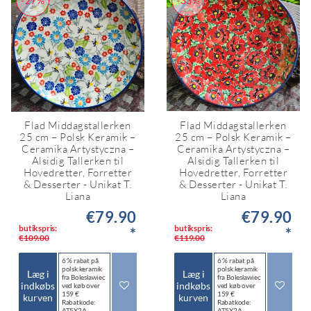
-27%
-33%
Flad Middagstallerken
Flad Middagstallerken
25 cm – Polsk Keramik –
25 cm – Polsk Keramik –
Ceramika Artystyczna –
Ceramika Artystyczna –
Alsidig Tallerken til
Alsidig Tallerken til
Hovedretter, Forretter
Hovedretter, Forretter
& Desserter - Unikat T.
& Desserter - Unikat T.
Liana
Liana
€79.90
€79.90
butikspris:
butikspris:
*
*
€109.00
€119.00
6 % rabat på
6 % rabat på
polsk keramik
polsk keramik
Læg i
Læg i
fra Bolesławiec
fra Bolesławiec
indkøbs
indkøbs
ved køb over
ved køb over
159 €
159 €
kurven
kurven
Rabatkode:
Rabatkode:
AT5X2A
AT5X2A