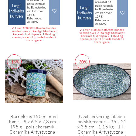
6 % rabat på
polsk keramik
Læg i
polsk keramik
Læg i
fra Bolesławiec
fra Bolesławiec
indkøbs
ved køb over
indkøbs
ved køb over
159 €
kurven
159 €
kurven
Rabatkode:
Rabatkode:
AT5X2A
AT5X2A
✓ Over 100.000 tilfredse kunder
✓ Over 100.000 tilfredse kunder
verden over ✓ Kærligt håndlavet
verden over ✓ Kærligt håndlavet
keramik til dit hjem ✓ Tilbud og
keramik til dit hjem ✓ Tilbud og
specialpriser til private kunder /
specialpriser til private kunder /
forbrugere
forbrugere
-16%
-30%
Børnekrus 150 ml med
Oval serveringsplade i
hank – 9 x 6,5 x 7,8 cm -
polsk keramik – 35 x 21
195 g - polsk keramik –
x 3,5 cm - 1,15 kg - 1 l –
Ceramika Artystyczna –
Ceramika Artystyczna –