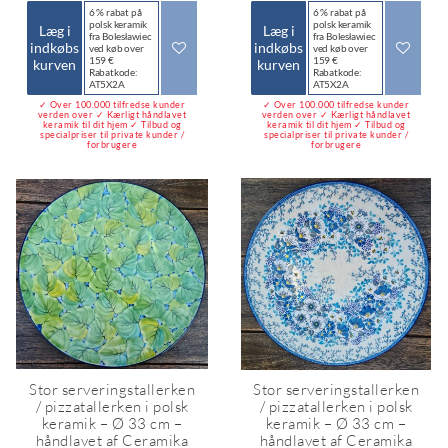
6 % rabat på
6 % rabat på
polsk keramik
polsk keramik
Læg i
Læg i
fra Bolesławiec
fra Bolesławiec
indkøbs
indkøbs
ved køb over
ved køb over
159 €
159 €
kurven
kurven
Rabatkode:
Rabatkode:
AT5X2A
AT5X2A
✓ Over 100.000 tilfredse kunder
✓ Over 100.000 tilfredse kunder
verden over ✓ Kærligt håndlavet
verden over ✓ Kærligt håndlavet
keramik til dit hjem ✓ Tilbud og
keramik til dit hjem ✓ Tilbud og
specialpriser til private kunder /
specialpriser til private kunder /
forbrugere
forbrugere
Stor serveringstallerken
Stor serveringstallerken
/ pizzatallerken i polsk
/ pizzatallerken i polsk
keramik – Ø 33 cm –
keramik – Ø 33 cm –
håndlavet af Ceramika
håndlavet af Ceramika