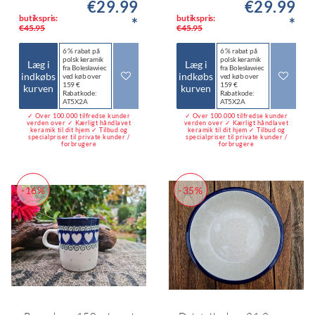
€29.99
€29.99
butikspris:
butikspris:
*
*
€45.95
€45.95
6 % rabat på
6 % rabat på
polsk keramik
polsk keramik
Læg i
Læg i
fra Bolesławiec
fra Bolesławiec
indkøbs
indkøbs
ved køb over
ved køb over
159 €
159 €
kurven
kurven
Rabatkode:
Rabatkode:
AT5X2A
AT5X2A
✓ Over 100.000 tilfredse kunder
✓ Over 100.000 tilfredse kunder
verden over ✓ Kærligt håndlavet
verden over ✓ Kærligt håndlavet
keramik til dit hjem ✓ Tilbud og
keramik til dit hjem ✓ Tilbud og
specialpriser til private kunder /
specialpriser til private kunder /
forbrugere
forbrugere
-16%
-35%