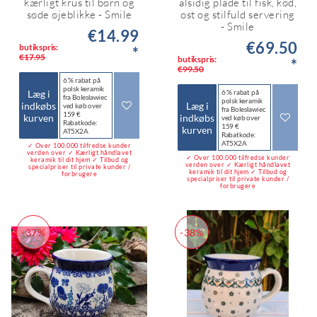
kærligt krus til børn og
alsidig plade til fisk, kød,
søde øjeblikke - Smile
ost og stilfuld servering
- Smile
€14.99
€69.50
butikspris:
*
€17.95
butikspris:
*
€99.50
6 % rabat på
polsk keramik
Læg i
6 % rabat på
fra Bolesławiec
polsk keramik
indkøbs
Læg i
ved køb over
fra Bolesławiec
159 €
kurven
indkøbs
ved køb over
Rabatkode:
159 €
kurven
AT5X2A
Rabatkode:
AT5X2A
✓ Over 100.000 tilfredse kunder
verden over ✓ Kærligt håndlavet
✓ Over 100.000 tilfredse kunder
keramik til dit hjem ✓ Tilbud og
verden over ✓ Kærligt håndlavet
specialpriser til private kunder /
keramik til dit hjem ✓ Tilbud og
forbrugere
specialpriser til private kunder /
forbrugere
-37%
-38%