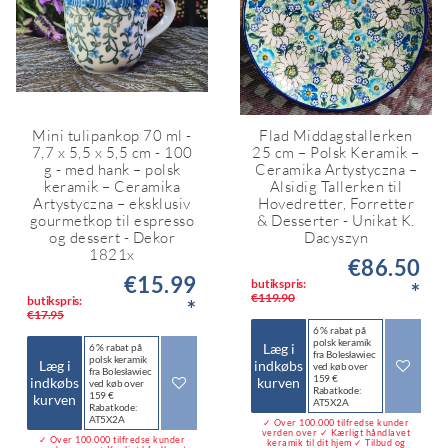
Mini tulipankop 70 ml -
Flad Middagstallerken
7,7 x 5,5 x 5,5 cm - 100
25 cm – Polsk Keramik –
g - med hank – polsk
Ceramika Artystyczna –
keramik – Ceramika
Alsidig Tallerken til
Artystyczna – eksklusiv
Hovedretter, Forretter
gourmetkop til espresso
& Desserter - Unikat K.
og dessert - Dekor
Dacyszyn
1821x
€86.50
€15.99
butikspris:
*
€119.90
butikspris:
*
€17.95
6 % rabat på
polsk keramik
Læg i
6 % rabat på
fra Bolesławiec
polsk keramik
Læg i
indkøbs
ved køb over
fra Bolesławiec
159 €
indkøbs
kurven
ved køb over
Rabatkode:
159 €
kurven
AT5X2A
Rabatkode:
AT5X2A
✓ Over 100.000 tilfredse kunder
verden over ✓ Kærligt håndlavet
✓ Over 100.000 tilfredse kunder
keramik til dit hjem ✓ Tilbud og