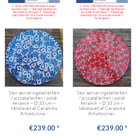
✓ Over 100.000 tilfredse kunder
✓ Over 100.000 tilfredse kunder
verden over ✓ Kærligt håndlavet
verden over ✓ Kærligt håndlavet
keramik til dit hjem ✓ Tilbud og
keramik til dit hjem ✓ Tilbud og
specialpriser til private kunder /
specialpriser til private kunder /
forbrugere
forbrugere
Stor serveringstallerken
Stor serveringstallerken
/ pizzatallerken i polsk
/ pizzatallerken i polsk
keramik – Ø 33 cm –
keramik – Ø 33 cm –
håndlavet af Ceramika
håndlavet af Ceramika
Artystyczna -
Artystyczna -
€239.00 *
€239.00 *