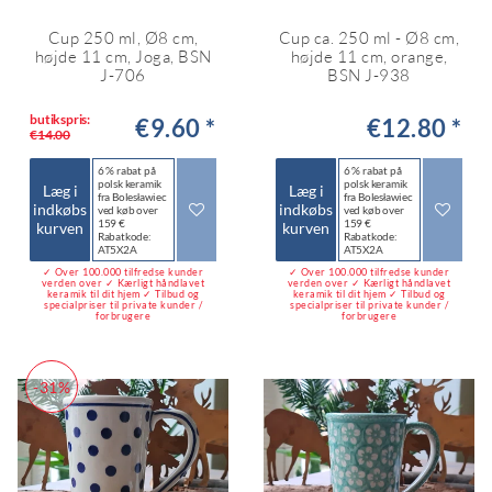
Cup 250 ml, Ø8 cm,
Cup ca. 250 ml - Ø8 cm,
højde 11 cm, Joga, BSN
højde 11 cm, orange,
J-706
BSN J-938
butikspris:
€9.60 *
€12.80 *
€14.00
6 % rabat på
6 % rabat på
polsk keramik
polsk keramik
Læg i
Læg i
fra Bolesławiec
fra Bolesławiec
indkøbs
indkøbs
ved køb over
ved køb over
159 €
159 €
kurven
kurven
Rabatkode:
Rabatkode:
AT5X2A
AT5X2A
✓ Over 100.000 tilfredse kunder
✓ Over 100.000 tilfredse kunder
verden over ✓ Kærligt håndlavet
verden over ✓ Kærligt håndlavet
keramik til dit hjem ✓ Tilbud og
keramik til dit hjem ✓ Tilbud og
specialpriser til private kunder /
specialpriser til private kunder /
forbrugere
forbrugere
-31%