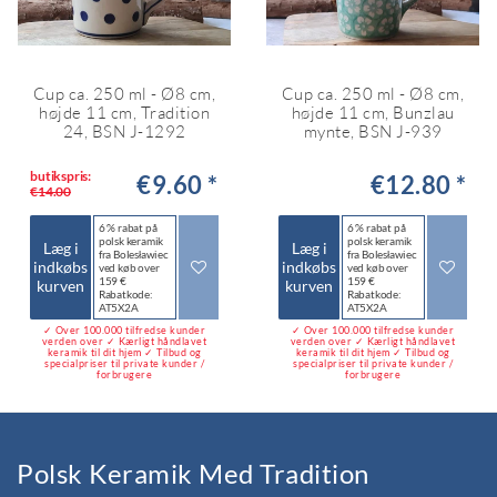
Cup ca. 250 ml - Ø8 cm,
Cup ca. 250 ml - Ø8 cm,
højde 11 cm, Tradition
højde 11 cm, Bunzlau
24, BSN J-1292
mynte, BSN J-939
butikspris:
€9.60 *
€12.80 *
€14.00
6 % rabat på
6 % rabat på
polsk keramik
polsk keramik
Læg i
Læg i
fra Bolesławiec
fra Bolesławiec
indkøbs
indkøbs
ved køb over
ved køb over
159 €
159 €
kurven
kurven
Rabatkode:
Rabatkode:
AT5X2A
AT5X2A
✓ Over 100.000 tilfredse kunder
✓ Over 100.000 tilfredse kunder
verden over ✓ Kærligt håndlavet
verden over ✓ Kærligt håndlavet
keramik til dit hjem ✓ Tilbud og
keramik til dit hjem ✓ Tilbud og
specialpriser til private kunder /
specialpriser til private kunder /
forbrugere
forbrugere
Polsk Keramik Med Tradition