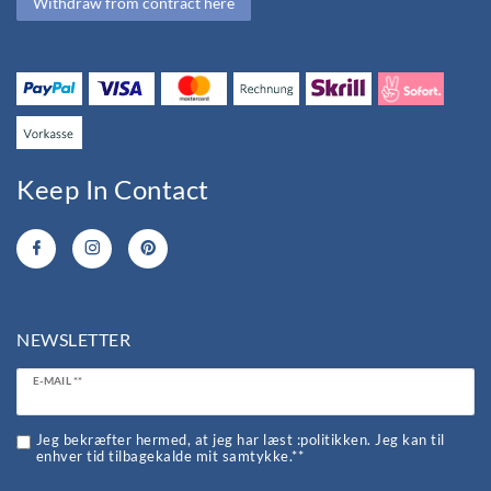
Withdraw from contract here
Keep In Contact
NEWSLETTER
Ceres::Template.newsletterHoneypotLabel
E-MAIL **
Jeg bekræfter hermed, at jeg har læst :politikken. Jeg kan til
enhver tid tilbagekalde mit samtykke.**