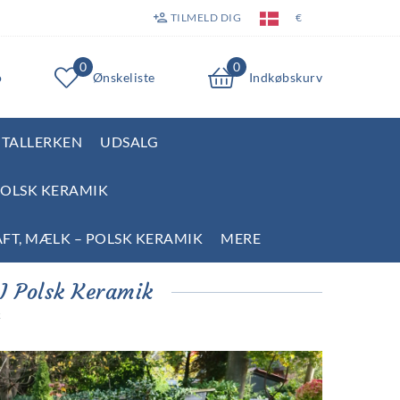
TILMELD DIG
€
0
0
o
Ønskeliste
Indkøbskurv
TALLERKEN
UDSALG
POLSK KERAMIK
AFT, MÆLK – POLSK KERAMIK
MERE
I Polsk Keramik
k