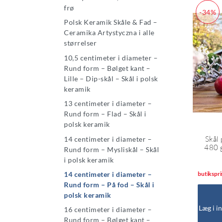
frø
-34%
Polsk Keramik Skåle & Fad –
Ceramika Artystyczna i alle
størrelser
10,5 centimeter i diameter –
Rund form – Bølget kant –
Lille – Dip-skål – Skål i polsk
keramik
13 centimeter i diameter –
Rund form – Flad – Skål i
polsk keramik
Skål 
14 centimeter i diameter –
480 
Rund form – Mysliskål – Skål
i polsk keramik
14 centimeter i diameter –
butikspri
Rund form – På fod – Skål i
polsk keramik
Læg i i
16 centimeter i diameter –
Rund form – Bølget kant –