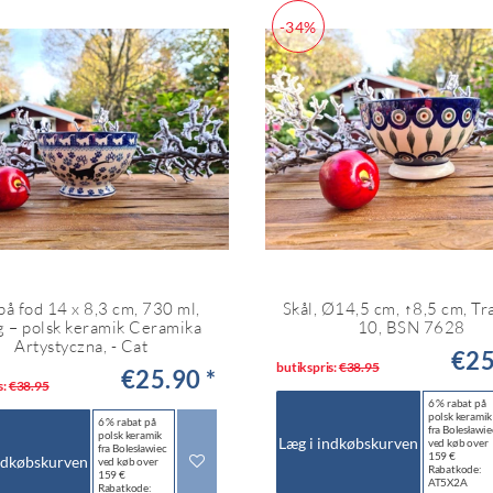
-34%
på fod 14 x 8,3 cm, 730 ml,
Skål, Ø14,5 cm, ↑8,5 cm, Tr
g – polsk keramik Ceramika
10, BSN 7628
Artystyczna, - Cat
€25
butikspris:
€38.95
€25.90 *
s:
€38.95
6 % rabat på
polsk keramik
6 % rabat på
fra Bolesławie
polsk keramik
Læg i indkøbskurven
ved køb over
fra Bolesławiec
159 €
ndkøbskurven
ved køb over
Rabatkode:
159 €
AT5X2A
Rabatkode: