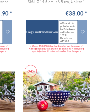
terne
Skål, Ø14,5 cm, ↑8,5 cm, Unikat 1
.90 *
€38.00 *
6 % rabat på
polsk keramik
c
fra Bolesławiec
Læg i indkøbskurven
ved køb over
159 €
Rabatkode:
AT5X2A
n over ✓
✓ Over 100.000 tilfredse kunder verden over ✓
Tilbud og
Kærligt håndlavet keramik til dit hjem ✓ Tilbud og
rugere
specialpriser til private kunder / forbrugere
-34%