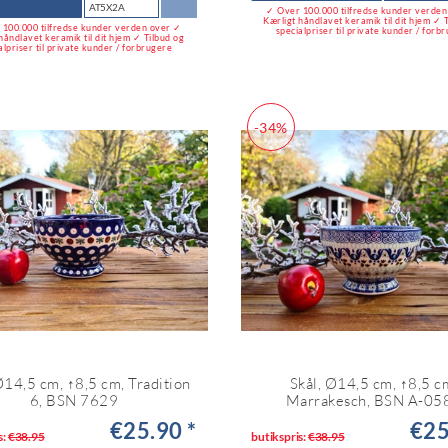
AT5X2A
✓ Over 100.000 tilfredse kunder verde
Kærligt håndlavet keramik til dit hjem ✓ 
100.000 tilfredse kunder verden over ✓
specialpriser til private kunder / forb
håndlavet keramik til dit hjem ✓ Tilbud og
alpriser til private kunder / forbrugere
-34%
Ø14,5 cm, ↑8,5 cm, Tradition
Skål, Ø14,5 cm, ↑8,5 c
6, BSN 7629
Marrakesch, BSN A-05
€25.90 *
€25
s:
€38.95
butikspris:
€38.95