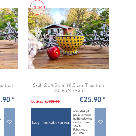
-34%
adition
Skål, Ø14,5 cm, ↑8,5 cm, Tradition
20, BSN 7935
.90 *
€25.90 *
butikspris:
€38.95
6 % rabat på
polsk keramik
c
fra Bolesławiec
Læg i indkøbskurven
ved køb over
159 €
Rabatkode:
AT5X2A