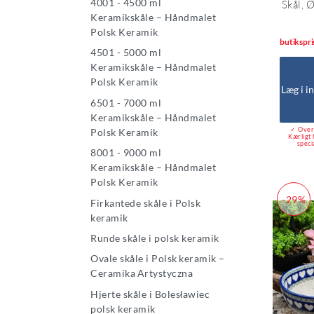
4001 - 4500 ml
Skål, 
Keramikskåle – Håndmalet
Polsk Keramik
butikspri
4501 - 5000 ml
Keramikskåle – Håndmalet
Polsk Keramik
Læg i i
6501 - 7000 ml
Keramikskåle – Håndmalet
✓ Over 
Polsk Keramik
Kærligt 
speci
8001 - 9000 ml
Keramikskåle – Håndmalet
Polsk Keramik
-29%
Firkantede skåle i Polsk
keramik
Runde skåle i polsk keramik
Ovale skåle i Polsk keramik –
Ceramika Artystyczna
Hjerte skåle i Bolesławiec
polsk keramik