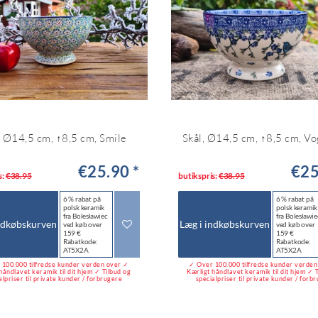
, Ø14,5 cm, ↑8,5 cm, Smile
Skål, Ø14,5 cm, ↑8,5 cm, Vo
€25.90 *
€25
s:
€38.95
butikspris:
€38.95
6 % rabat på
6 % rabat på
polsk keramik
polsk keramik
fra Bolesławiec
fra Bolesławie
ndkøbskurven
Læg i indkøbskurven
ved køb over
ved køb over
159 €
159 €
Rabatkode:
Rabatkode:
AT5X2A
AT5X2A
100.000 tilfredse kunder verden over ✓
✓ Over 100.000 tilfredse kunder verde
håndlavet keramik til dit hjem ✓ Tilbud og
Kærligt håndlavet keramik til dit hjem ✓ 
alpriser til private kunder / forbrugere
specialpriser til private kunder / forb