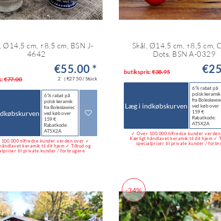
l, Ø14,5 cm, ↑8,5 cm, BSN J-
Skål, Ø14,5 cm, ↑8,5 cm, 
4642
Dots, BSN A-0329
€55.00 *
€25
butikspris:
€38.95
s:
€77.00
2
| €27.50 / Stück
6 % rabat på
polsk keramik
6 % rabat på
fra Bolesławie
polsk keramik
Læg i indkøbskurven
ved køb over
fra Bolesławiec
159 €
ndkøbskurven
ved køb over
Rabatkode:
159 €
AT5X2A
Rabatkode:
AT5X2A
✓ Over 100.000 tilfredse kunder verde
Kærligt håndlavet keramik til dit hjem ✓ 
100.000 tilfredse kunder verden over ✓
specialpriser til private kunder / forb
håndlavet keramik til dit hjem ✓ Tilbud og
alpriser til private kunder / forbrugere
-34%