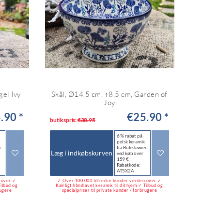
gel Ivy
Skål, Ø14,5 cm, ↑8,5 cm, Garden of
Joy
.90 *
€25.90 *
butikspris:
€38.95
6 % rabat på
polsk keramik
c
fra Bolesławiec
Læg i indkøbskurven
ved køb over
159 €
Rabatkode:
AT5X2A
n over ✓
✓ Over 100.000 tilfredse kunder verden over ✓
Tilbud og
Kærligt håndlavet keramik til dit hjem ✓ Tilbud og
rugere
specialpriser til private kunder / forbrugere