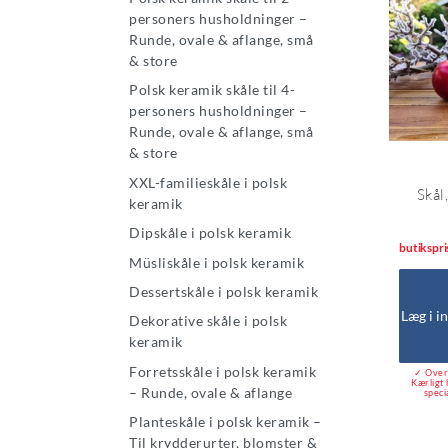
personers husholdninger –
Runde, ovale & aflange, små
& store
Polsk keramik skåle til 4-
personers husholdninger –
Runde, ovale & aflange, små
& store
XXL-familieskåle i polsk
Skål
keramik
Dipskåle i polsk keramik
butikspri
Müsliskåle i polsk keramik
Dessertskåle i polsk keramik
Læg i i
Dekorative skåle i polsk
keramik
Forretsskåle i polsk keramik
✓ Over 
Kærligt 
– Runde, ovale & aflange
speci
Planteskåle i polsk keramik –
Til krydderurter, blomster &