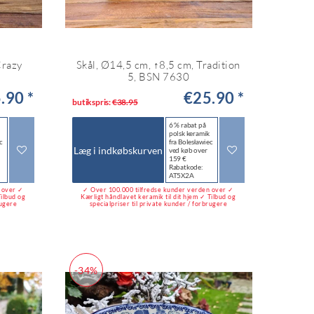
Crazy
Skål, Ø14,5 cm, ↑8,5 cm, Tradition
5, BSN 7630
.90 *
€25.90 *
butikspris:
€38.95
6 % rabat på
polsk keramik
c
fra Bolesławiec
Læg i indkøbskurven
ved køb over
159 €
Rabatkode:
AT5X2A
n over ✓
✓ Over 100.000 tilfredse kunder verden over ✓
Tilbud og
Kærligt håndlavet keramik til dit hjem ✓ Tilbud og
rugere
specialpriser til private kunder / forbrugere
-34%