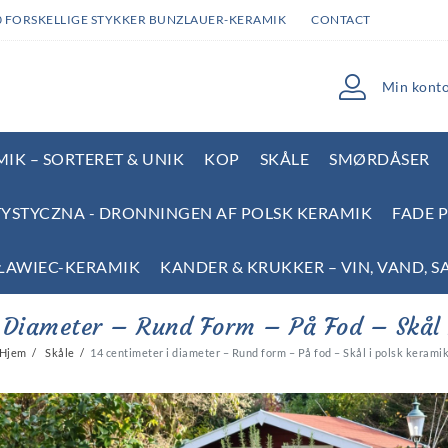
0 FORSKELLIGE STYKKER BUNZLAUER-KERAMIK
CONTACT
Min kont
IK – SORTERET & UNIK
KOP
SKÅLE
SMØRDÅSER
YSTYCZNA - DRONNINGEN AF POLSK KERAMIK
FADE 
SŁAWIEC-KERAMIK
KANDER & KRUKKER – VIN, VAND, S
I Diameter – Rund Form – På Fod – Skål 
Hjem
Skåle
14 centimeter i diameter – Rund form – På fod – Skål i polsk kerami