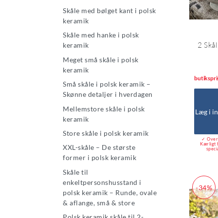
Skåle med bølget kant i polsk
keramik
Skåle med hanke i polsk
2 Skå
keramik
Meget små skåle i polsk
keramik
butikspri
Små skåle i polsk keramik –
Skønne detaljer i hverdagen
Mellemstore skåle i polsk
Læg i i
keramik
Store skåle i polsk keramik
✓ Over 
Kærligt 
XXL-skåle – De største
speci
former i polsk keramik
Skåle til
enkeltpersonshusstand i
-34%
polsk keramik – Runde, ovale
& aflange, små & store
Polsk keramik skåle til 2-