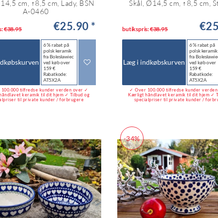
Ø14,5 cm, ↑8,5 cm, Lady, BSN
Skål, Ø14,5 cm, ↑8,5 cm, S
A-0460
€25.90 *
€25
s:
€38.95
butikspris:
€38.95
6 % rabat på
6 % rabat på
polsk keramik
polsk keramik
fra Bolesławiec
fra Bolesławie
ndkøbskurven
Læg i indkøbskurven
ved køb over
ved køb over
159 €
159 €
Rabatkode:
Rabatkode:
AT5X2A
AT5X2A
100.000 tilfredse kunder verden over ✓
✓ Over 100.000 tilfredse kunder verde
håndlavet keramik til dit hjem ✓ Tilbud og
Kærligt håndlavet keramik til dit hjem ✓ 
alpriser til private kunder / forbrugere
specialpriser til private kunder / forb
-34%