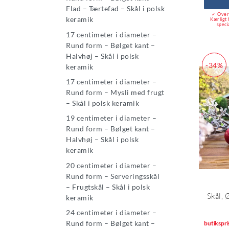
Flad – Tærtefad – Skål i polsk
✓ Over 
keramik
Kærligt 
speci
17 centimeter i diameter –
Rund form – Bølget kant –
Halvhøj – Skål i polsk
-34%
keramik
17 centimeter i diameter –
Rund form – Mysli med frugt
– Skål i polsk keramik
19 centimeter i diameter –
Rund form – Bølget kant –
Halvhøj – Skål i polsk
keramik
20 centimeter i diameter –
Rund form – Serveringsskål
– Frugtskål – Skål i polsk
Skål, 
keramik
24 centimeter i diameter –
Rund form – Bølget kant –
butikspri