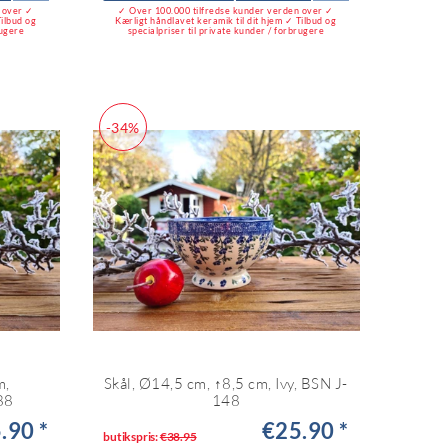
n over ✓
✓ Over 100.000 tilfredse kunder verden over ✓
Tilbud og
Kærligt håndlavet keramik til dit hjem ✓ Tilbud og
rugere
specialpriser til private kunder / forbrugere
-34%
m,
Skål, Ø14,5 cm, ↑8,5 cm, Ivy, BSN J-
88
148
.90 *
€25.90 *
butikspris:
€38.95