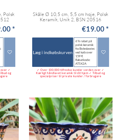
, Polsk
Skåle Ø 10,5 cm, 5,5 cm høje, Polsk
0512
Keramik, Unik 2, BSN 20516
.00 *
€19.00 *
6 % rabat på
polsk keramik
c
fra Bolesławiec
Læg i indkøbskurven
ved køb over
159 €
Rabatkode:
AT5X2A
n over ✓
✓ Over 100.000 tilfredse kunder verden over ✓
Tilbud og
Kærligt håndlavet keramik til dit hjem ✓ Tilbud og
rugere
specialpriser til private kunder / forbrugere