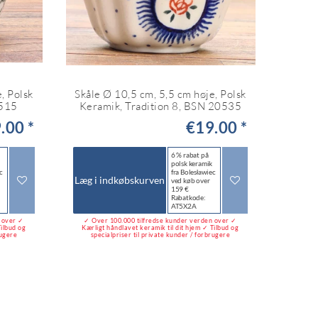
, Polsk
Skåle Ø 10,5 cm, 5,5 cm høje, Polsk
0515
Keramik, Tradition 8, BSN 20535
.00 *
€19.00 *
6 % rabat på
polsk keramik
c
fra Bolesławiec
Læg i indkøbskurven
ved køb over
159 €
Rabatkode:
AT5X2A
n over ✓
✓ Over 100.000 tilfredse kunder verden over ✓
Tilbud og
Kærligt håndlavet keramik til dit hjem ✓ Tilbud og
rugere
specialpriser til private kunder / forbrugere