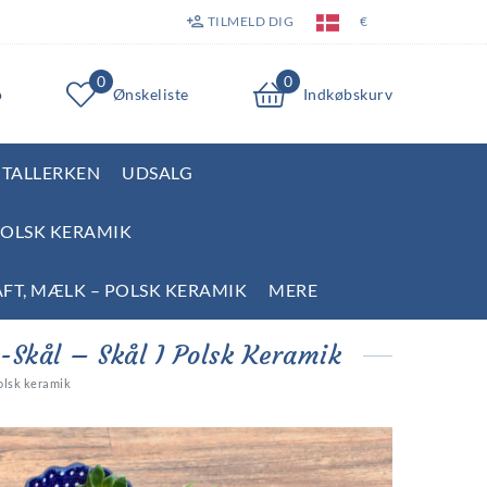
TILMELD DIG
€
0
0
o
Ønskeliste
Indkøbskurv
TALLERKEN
UDSALG
POLSK KERAMIK
AFT, MÆLK – POLSK KERAMIK
MERE
-Skål – Skål I Polsk Keramik
polsk keramik