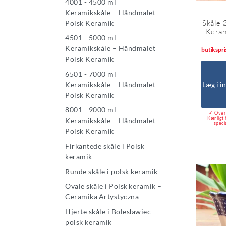
4001 - 4500 ml
Keramikskåle – Håndmalet
Skåle 
Polsk Keramik
Keram
4501 - 5000 ml
Keramikskåle – Håndmalet
butikspri
Polsk Keramik
6501 - 7000 ml
Læg i i
Keramikskåle – Håndmalet
Polsk Keramik
8001 - 9000 ml
✓ Over 
Kærligt 
Keramikskåle – Håndmalet
speci
Polsk Keramik
Firkantede skåle i Polsk
keramik
Runde skåle i polsk keramik
Ovale skåle i Polsk keramik –
Ceramika Artystyczna
Hjerte skåle i Bolesławiec
polsk keramik