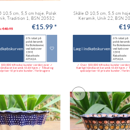
Ø 10,5 cm, 5,5 cm høje, Polsk
Skåle Ø 10,5 cm, 5,5 cm høje
ik, Tradition 1, BSN 20532
Keramik, Unik 22, BSN 2
€15.99 *
€19
s:
€40.95
6 % rabat på
6 % rabat på
polsk keramik
polsk keramik
fra Bolesławiec
fra Bolesławie
ndkøbskurven
Læg i indkøbskurven
ved køb over
ved køb over
159 €
159 €
Rabatkode:
Rabatkode:
AT5X2A
AT5X2A
100.000 tilfredse kunder verden over ✓
✓ Over 100.000 tilfredse kunder verde
håndlavet keramik til dit hjem ✓ Tilbud og
Kærligt håndlavet keramik til dit hjem ✓ 
alpriser til private kunder / forbrugere
specialpriser til private kunder / forb
NY