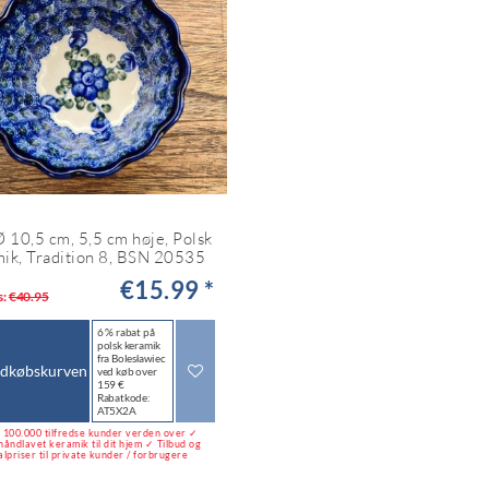
Ø 10,5 cm, 5,5 cm høje, Polsk
ik, Tradition 8, BSN 20535
€15.99 *
s:
€40.95
6 % rabat på
polsk keramik
fra Bolesławiec
ndkøbskurven
ved køb over
159 €
Rabatkode:
AT5X2A
100.000 tilfredse kunder verden over ✓
håndlavet keramik til dit hjem ✓ Tilbud og
alpriser til private kunder / forbrugere