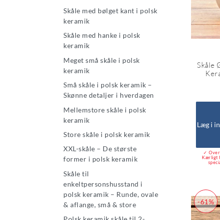
Skåle med bølget kant i polsk
keramik
Skåle med hanke i polsk
keramik
Meget små skåle i polsk
Skåle 
keramik
Ker
Små skåle i polsk keramik –
Skønne detaljer i hverdagen
Mellemstore skåle i polsk
keramik
Læg i i
Store skåle i polsk keramik
XXL-skåle – De største
✓ Over 
Kærligt 
former i polsk keramik
speci
Skåle til
enkeltpersonshusstand i
polsk keramik – Runde, ovale
-61%
& aflange, små & store
Polsk keramik skåle til 2-