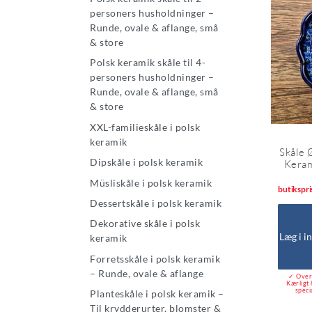
personers husholdninger –
Runde, ovale & aflange, små
& store
Polsk keramik skåle til 4-
personers husholdninger –
Runde, ovale & aflange, små
& store
XXL-familieskåle i polsk
keramik
Skåle 
Dipskåle i polsk keramik
Keram
Müsliskåle i polsk keramik
butikspri
Dessertskåle i polsk keramik
Dekorative skåle i polsk
Læg i i
keramik
Forretsskåle i polsk keramik
– Runde, ovale & aflange
✓ Over 
Kærligt 
speci
Planteskåle i polsk keramik –
Til krydderurter, blomster &