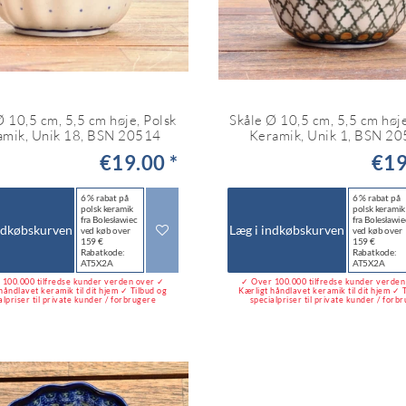
Ø 10,5 cm, 5,5 cm høje, Polsk
Skåle Ø 10,5 cm, 5,5 cm høje
amik, Unik 18, BSN 20514
Keramik, Unik 1, BSN 2
€19.00 *
€19
6 % rabat på
6 % rabat på
polsk keramik
polsk keramik
fra Bolesławiec
fra Bolesławie
ndkøbskurven
Læg i indkøbskurven
ved køb over
ved køb over
159 €
159 €
Rabatkode:
Rabatkode:
AT5X2A
AT5X2A
100.000 tilfredse kunder verden over ✓
✓ Over 100.000 tilfredse kunder verde
håndlavet keramik til dit hjem ✓ Tilbud og
Kærligt håndlavet keramik til dit hjem ✓ 
alpriser til private kunder / forbrugere
specialpriser til private kunder / forb