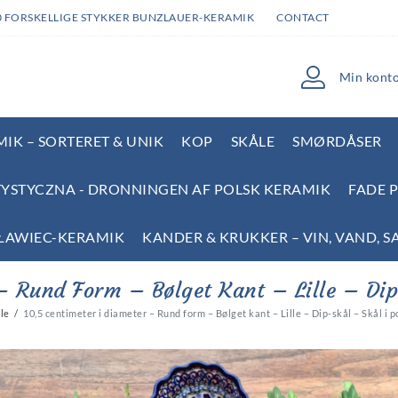
0 FORSKELLIGE STYKKER BUNZLAUER-KERAMIK
CONTACT
Min kont
IK – SORTERET & UNIK
KOP
SKÅLE
SMØRDÅSER
YSTYCZNA - DRONNINGEN AF POLSK KERAMIK
FADE 
SŁAWIEC-KERAMIK
KANDER & KRUKKER – VIN, VAND, S
– Rund Form – Bølget Kant – Lille – Dip
le
10,5 centimeter i diameter – Rund form – Bølget kant – Lille – Dip-skål – Skål i 