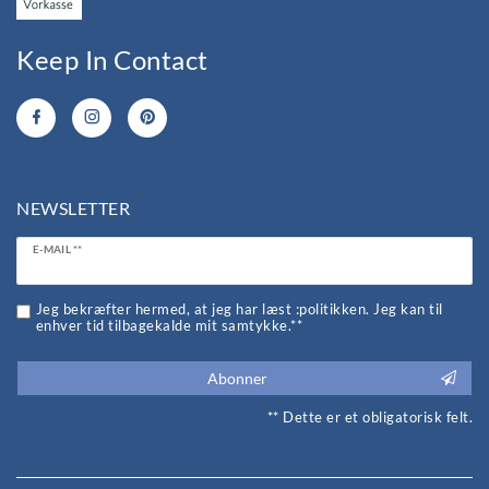
Keep In Contact
NEWSLETTER
Ceres::Template.newsletterHoneypotLabel
E-MAIL **
Jeg bekræfter hermed, at jeg har læst :politikken. Jeg kan til
enhver tid tilbagekalde mit samtykke.**
Abonner
** Dette er et obligatorisk felt.