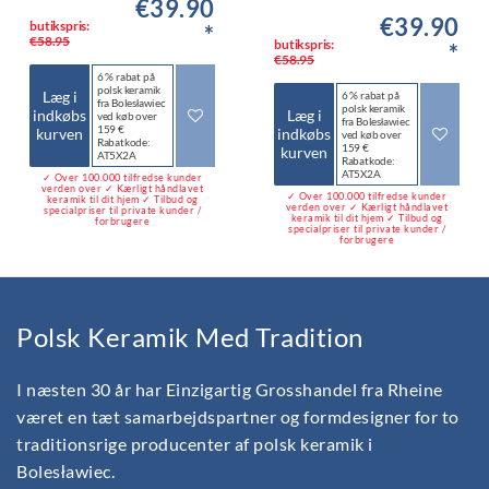
€39.90
€39.90
butikspris:
*
€58.95
butikspris:
*
€58.95
6 % rabat på
polsk keramik
Læg i
6 % rabat på
fra Bolesławiec
polsk keramik
indkøbs
Læg i
ved køb over
fra Bolesławiec
159 €
kurven
indkøbs
ved køb over
Rabatkode:
159 €
kurven
AT5X2A
Rabatkode:
AT5X2A
✓ Over 100.000 tilfredse kunder
verden over ✓ Kærligt håndlavet
✓ Over 100.000 tilfredse kunder
keramik til dit hjem ✓ Tilbud og
verden over ✓ Kærligt håndlavet
specialpriser til private kunder /
keramik til dit hjem ✓ Tilbud og
forbrugere
specialpriser til private kunder /
forbrugere
Polsk Keramik Med Tradition
I næsten 30 år har Einzigartig Grosshandel fra Rheine
været en tæt samarbejdspartner og formdesigner for to
traditionsrige producenter af polsk keramik i
Bolesławiec.