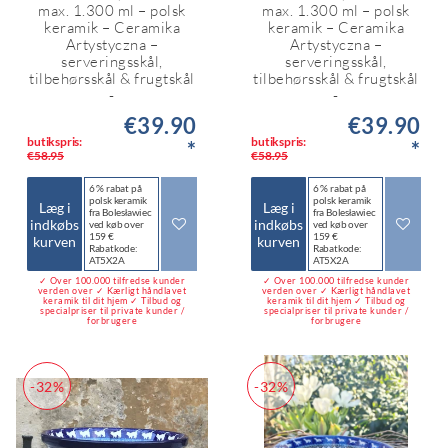
max. 1.300 ml – polsk
max. 1.300 ml – polsk
keramik – Ceramika
keramik – Ceramika
Artystyczna –
Artystyczna –
serveringsskål,
serveringsskål,
tilbehørsskål & frugtskål
tilbehørsskål & frugtskål
-
-
€39.90
€39.90
butikspris:
butikspris:
*
*
€58.95
€58.95
6 % rabat på
6 % rabat på
polsk keramik
polsk keramik
Læg i
Læg i
fra Bolesławiec
fra Bolesławiec
indkøbs
indkøbs
ved køb over
ved køb over
159 €
159 €
kurven
kurven
Rabatkode:
Rabatkode:
AT5X2A
AT5X2A
✓ Over 100.000 tilfredse kunder
✓ Over 100.000 tilfredse kunder
verden over ✓ Kærligt håndlavet
verden over ✓ Kærligt håndlavet
keramik til dit hjem ✓ Tilbud og
keramik til dit hjem ✓ Tilbud og
specialpriser til private kunder /
specialpriser til private kunder /
forbrugere
forbrugere
-32%
-32%