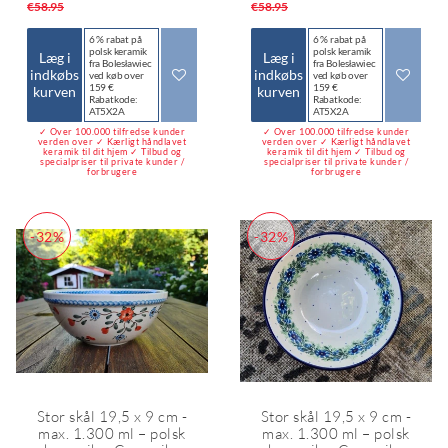
*
*
€58.95
€58.95
6 % rabat på
6 % rabat på
polsk keramik
polsk keramik
Læg i
Læg i
fra Bolesławiec
fra Bolesławiec
indkøbs
indkøbs
ved køb over
ved køb over
159 €
159 €
kurven
kurven
Rabatkode:
Rabatkode:
AT5X2A
AT5X2A
✓ Over 100.000 tilfredse kunder
✓ Over 100.000 tilfredse kunder
verden over ✓ Kærligt håndlavet
verden over ✓ Kærligt håndlavet
keramik til dit hjem ✓ Tilbud og
keramik til dit hjem ✓ Tilbud og
specialpriser til private kunder /
specialpriser til private kunder /
forbrugere
forbrugere
-32%
-32%
Stor skål 19,5 x 9 cm -
Stor skål 19,5 x 9 cm -
max. 1.300 ml – polsk
max. 1.300 ml – polsk