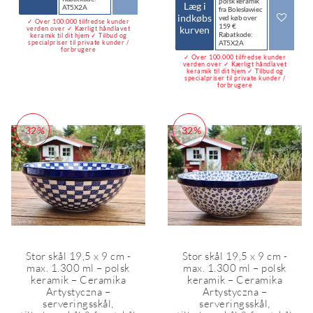
polsk keramik
Læg i
AT5X2A
fra Bolesławiec
indkøbs
ved køb over
✓ Over 100.000 tilfredse kunder
159 €
kurven
verden over ✓ Kærligt håndlavet
Rabatkode:
keramik til dit hjem ✓ Tilbud og
specialpriser til private kunder /
AT5X2A
forbrugere
✓ Over 100.000 tilfredse kunder
verden over ✓ Kærligt håndlavet
keramik til dit hjem ✓ Tilbud og
specialpriser til private kunder /
forbrugere
-32%
-32%
Stor skål 19,5 x 9 cm -
Stor skål 19,5 x 9 cm -
max. 1.300 ml – polsk
max. 1.300 ml – polsk
keramik – Ceramika
keramik – Ceramika
Artystyczna –
Artystyczna –
serveringsskål,
serveringsskål,