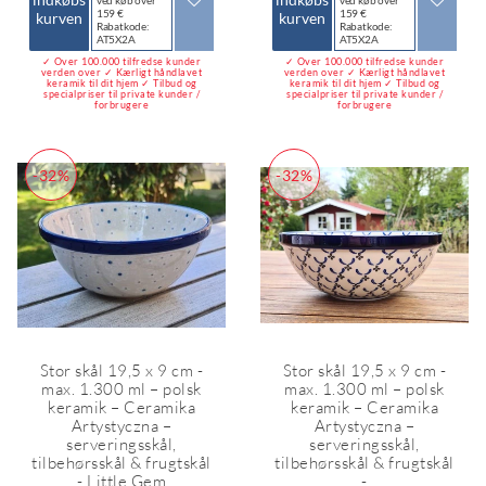
159 €
159 €
kurven
kurven
Rabatkode:
Rabatkode:
AT5X2A
AT5X2A
✓ Over 100.000 tilfredse kunder
✓ Over 100.000 tilfredse kunder
verden over ✓ Kærligt håndlavet
verden over ✓ Kærligt håndlavet
keramik til dit hjem ✓ Tilbud og
keramik til dit hjem ✓ Tilbud og
specialpriser til private kunder /
specialpriser til private kunder /
forbrugere
forbrugere
-32%
-32%
Stor skål 19,5 x 9 cm -
Stor skål 19,5 x 9 cm -
max. 1.300 ml – polsk
max. 1.300 ml – polsk
keramik – Ceramika
keramik – Ceramika
Artystyczna –
Artystyczna –
serveringsskål,
serveringsskål,
tilbehørsskål & frugtskål
tilbehørsskål & frugtskål
- Little Gem
-