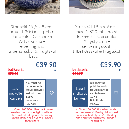
Stor skål 19,5 x 9 cm -
Stor skål 19,5 x 9 cm -
max. 1.300 ml – polsk
max. 1.300 ml – polsk
keramik – Ceramika
keramik – Ceramika
Artystyczna –
Artystyczna –
serveringsskål,
serveringsskål,
tilbehørsskål & frugtskål
tilbehørsskål & frugtskål
- Lace
-
€39.90
€39.90
butikspris:
butikspris:
*
*
€58.95
€58.95
6 % rabat på
6 % rabat på
polsk keramik
polsk keramik
Læg i
Læg i
fra Bolesławiec
fra Bolesławiec
indkøbs
indkøbs
ved køb over
ved køb over
159 €
159 €
kurven
kurven
Rabatkode:
Rabatkode:
AT5X2A
AT5X2A
✓ Over 100.000 tilfredse kunder
✓ Over 100.000 tilfredse kunder
verden over ✓ Kærligt håndlavet
verden over ✓ Kærligt håndlavet
keramik til dit hjem ✓ Tilbud og
keramik til dit hjem ✓ Tilbud og
specialpriser til private kunder /
specialpriser til private kunder /
forbrugere
forbrugere