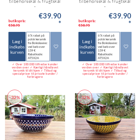
tilbehørsskål & frugtskål
tilbehørsskål & frugtskål
-
-
€39.90
€39.90
butikspris:
butikspris:
*
*
€58.95
€58.95
6 % rabat på
6 % rabat på
polsk keramik
polsk keramik
Læg i
Læg i
fra Bolesławiec
fra Bolesławiec
indkøbs
indkøbs
ved køb over
ved køb over
159 €
159 €
kurven
kurven
Rabatkode:
Rabatkode:
AT5X2A
AT5X2A
✓ Over 100.000 tilfredse kunder
✓ Over 100.000 tilfredse kunder
verden over ✓ Kærligt håndlavet
verden over ✓ Kærligt håndlavet
keramik til dit hjem ✓ Tilbud og
keramik til dit hjem ✓ Tilbud og
specialpriser til private kunder /
specialpriser til private kunder /
forbrugere
forbrugere
-32%
-32%