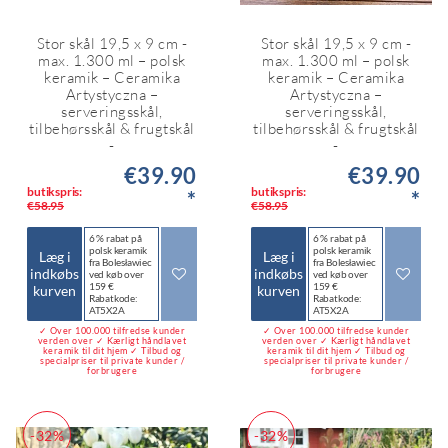
Stor skål 19,5 x 9 cm -
Stor skål 19,5 x 9 cm -
max. 1.300 ml – polsk
max. 1.300 ml – polsk
keramik – Ceramika
keramik – Ceramika
Artystyczna –
Artystyczna –
serveringsskål,
serveringsskål,
tilbehørsskål & frugtskål
tilbehørsskål & frugtskål
-
-
€39.90
€39.90
butikspris:
butikspris:
*
*
€58.95
€58.95
6 % rabat på
6 % rabat på
polsk keramik
polsk keramik
Læg i
Læg i
fra Bolesławiec
fra Bolesławiec
indkøbs
indkøbs
ved køb over
ved køb over
159 €
159 €
kurven
kurven
Rabatkode:
Rabatkode:
AT5X2A
AT5X2A
✓ Over 100.000 tilfredse kunder
✓ Over 100.000 tilfredse kunder
verden over ✓ Kærligt håndlavet
verden over ✓ Kærligt håndlavet
keramik til dit hjem ✓ Tilbud og
keramik til dit hjem ✓ Tilbud og
specialpriser til private kunder /
specialpriser til private kunder /
forbrugere
forbrugere
-32%
-32%