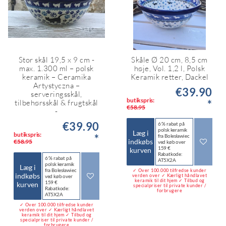
Stor skål 19,5 x 9 cm -
Skåle Ø 20 cm, 8,5 cm
max. 1.300 ml – polsk
høje, Vol. 1,2 l, Polsk
keramik – Ceramika
Keramik retter, Dackel
Artystyczna –
€39.90
serveringsskål,
butikspris:
*
tilbehørsskål & frugtskål
€58.95
-
€39.90
6 % rabat på
polsk keramik
Læg i
butikspris:
*
fra Bolesławiec
indkøbs
€58.95
ved køb over
159 €
kurven
Rabatkode:
6 % rabat på
AT5X2A
polsk keramik
Læg i
fra Bolesławiec
✓ Over 100.000 tilfredse kunder
indkøbs
verden over ✓ Kærligt håndlavet
ved køb over
keramik til dit hjem ✓ Tilbud og
159 €
kurven
specialpriser til private kunder /
Rabatkode:
forbrugere
AT5X2A
✓ Over 100.000 tilfredse kunder
verden over ✓ Kærligt håndlavet
keramik til dit hjem ✓ Tilbud og
specialpriser til private kunder /
forbrugere