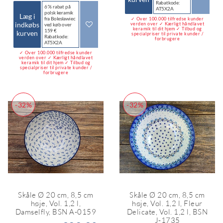
Rabatkode:
6 % rabat på
AT5X2A
polsk keramik
Læg i
fra Bolesławiec
✓ Over 100.000 tilfredse kunder
indkøbs
verden over ✓ Kærligt håndlavet
ved køb over
keramik til dit hjem ✓ Tilbud og
159 €
kurven
specialpriser til private kunder /
Rabatkode:
forbrugere
AT5X2A
✓ Over 100.000 tilfredse kunder
verden over ✓ Kærligt håndlavet
keramik til dit hjem ✓ Tilbud og
specialpriser til private kunder /
forbrugere
-32%
-32%
Skåle Ø 20 cm, 8,5 cm
Skåle Ø 20 cm, 8,5 cm
høje, Vol. 1,2 l,
høje, Vol. 1,2 l, Fleur
Damselfly, BSN A-0159
Delicate, Vol. 1,2 l, BSN
J-1735