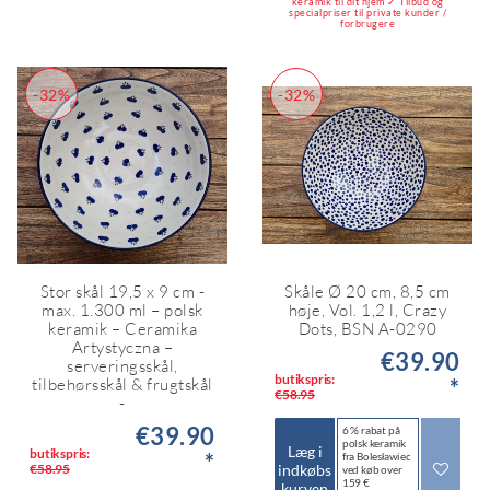
keramik til dit hjem ✓ Tilbud og
specialpriser til private kunder /
forbrugere
-32%
-32%
Stor skål 19,5 x 9 cm -
Skåle Ø 20 cm, 8,5 cm
max. 1.300 ml – polsk
høje, Vol. 1,2 l, Crazy
keramik – Ceramika
Dots, BSN A-0290
Artystyczna –
€39.90
serveringsskål,
butikspris:
*
tilbehørsskål & frugtskål
€58.95
-
€39.90
6 % rabat på
polsk keramik
Læg i
butikspris:
*
fra Bolesławiec
indkøbs
€58.95
ved køb over
159 €
kurven