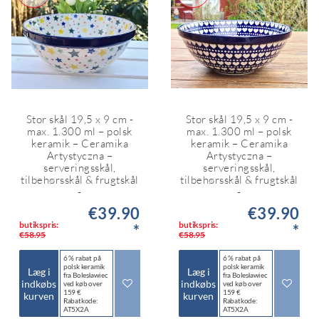
Stor skål 19,5 x 9 cm -
Stor skål 19,5 x 9 cm -
max. 1.300 ml – polsk
max. 1.300 ml – polsk
keramik – Ceramika
keramik – Ceramika
Artystyczna –
Artystyczna –
serveringsskål,
serveringsskål,
tilbehørsskål & frugtskål
tilbehørsskål & frugtskål
-
-
€39.90
€39.90
butikspris:
butikspris:
*
*
€58.95
€58.95
6 % rabat på
6 % rabat på
polsk keramik
polsk keramik
Læg i
Læg i
fra Bolesławiec
fra Bolesławiec
indkøbs
indkøbs
ved køb over
ved køb over
159 €
159 €
kurven
kurven
Rabatkode:
Rabatkode:
AT5X2A
AT5X2A