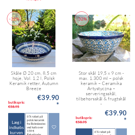
-32%
-32%
Skåle Ø 20 cm, 8,5 cm
Stor skål 19,5 x 9 cm -
høje, Vol. 1,2 l, Polsk
max. 1.300 ml – polsk
Keramik retter, Autumn
keramik – Ceramika
Breeze
Artystyczna –
serveringsskål,
€39.90
tilbehørsskål & frugtskål
butikspris:
*
-
€58.95
€39.90
6 % rabat på
butikspris:
*
polsk keramik
Læg i
€58.95
fra Bolesławiec
indkøbs
ved køb over
159 €
kurven
6 % rabat på
Rabatkode: