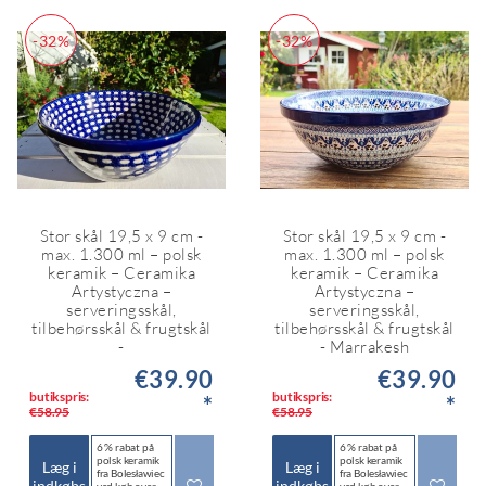
-32%
-32%
Stor skål 19,5 x 9 cm -
Stor skål 19,5 x 9 cm -
max. 1.300 ml – polsk
max. 1.300 ml – polsk
keramik – Ceramika
keramik – Ceramika
Artystyczna –
Artystyczna –
serveringsskål,
serveringsskål,
tilbehørsskål & frugtskål
tilbehørsskål & frugtskål
-
- Marrakesh
€39.90
€39.90
butikspris:
butikspris:
*
*
€58.95
€58.95
6 % rabat på
6 % rabat på
polsk keramik
polsk keramik
Læg i
Læg i
fra Bolesławiec
fra Bolesławiec
indkøbs
indkøbs
ved køb over
ved køb over