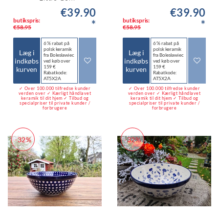
€39.90
€39.90
butikspris:
butikspris:
*
*
€58.95
€58.95
6 % rabat på
6 % rabat på
polsk keramik
polsk keramik
Læg i
Læg i
fra Bolesławiec
fra Bolesławiec
indkøbs
indkøbs
ved køb over
ved køb over
159 €
159 €
kurven
kurven
Rabatkode:
Rabatkode:
AT5X2A
AT5X2A
✓ Over 100.000 tilfredse kunder
✓ Over 100.000 tilfredse kunder
verden over ✓ Kærligt håndlavet
verden over ✓ Kærligt håndlavet
keramik til dit hjem ✓ Tilbud og
keramik til dit hjem ✓ Tilbud og
specialpriser til private kunder /
specialpriser til private kunder /
forbrugere
forbrugere
-32%
-32%