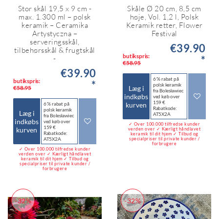
Stor skål 19,5 x 9 cm -
Skåle Ø 20 cm, 8,5 cm
max. 1.300 ml – polsk
høje, Vol. 1,2 l, Polsk
keramik – Ceramika
Keramik retter, Flower
Artystyczna –
Festival
serveringsskål,
€39.90
tilbehørsskål & frugtskål
butikspris:
*
-
€58.95
€39.90
6 % rabat på
butikspris:
*
polsk keramik
Læg i
€58.95
fra Bolesławiec
indkøbs
ved køb over
159 €
kurven
6 % rabat på
Rabatkode:
polsk keramik
Læg i
AT5X2A
fra Bolesławiec
indkøbs
ved køb over
✓ Over 100.000 tilfredse kunder
159 €
kurven
verden over ✓ Kærligt håndlavet
Rabatkode:
keramik til dit hjem ✓ Tilbud og
AT5X2A
specialpriser til private kunder /
forbrugere
✓ Over 100.000 tilfredse kunder
verden over ✓ Kærligt håndlavet
keramik til dit hjem ✓ Tilbud og
specialpriser til private kunder /
forbrugere
-32%
-32%