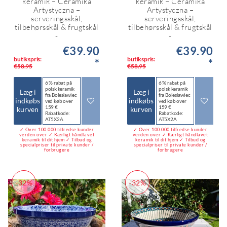
keramik – Ceramika
keramik – Ceramika
Artystyczna –
Artystyczna –
serveringsskål,
serveringsskål,
tilbehørsskål & frugtskål
tilbehørsskål & frugtskål
-
-
€39.90
€39.90
butikspris:
butikspris:
*
*
€58.95
€58.95
6 % rabat på
6 % rabat på
polsk keramik
polsk keramik
Læg i
Læg i
fra Bolesławiec
fra Bolesławiec
indkøbs
indkøbs
ved køb over
ved køb over
159 €
159 €
kurven
kurven
Rabatkode:
Rabatkode:
AT5X2A
AT5X2A
✓ Over 100.000 tilfredse kunder
✓ Over 100.000 tilfredse kunder
verden over ✓ Kærligt håndlavet
verden over ✓ Kærligt håndlavet
keramik til dit hjem ✓ Tilbud og
keramik til dit hjem ✓ Tilbud og
specialpriser til private kunder /
specialpriser til private kunder /
forbrugere
forbrugere
-32%
-32%