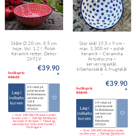
Skåle Ø 20 cm, 8,5 cm
Stor skål 19,5 x 9 cm -
høje, Vol. 1,2 l, Polsk
max. 1.300 ml – polsk
Keramik retter, Dekor
keramik – Ceramika
2691V
Artystyczna –
serveringsskål,
€39.90
tilbehørsskål & frugtskål
butikspris:
*
-
€58.95
€39.90
6 % rabat på
butikspris:
*
polsk keramik
Læg i
€58.95
fra Bolesławiec
indkøbs
ved køb over
159 €
kurven
6 % rabat på
Rabatkode:
polsk keramik
Læg i
AT5X2A
fra Bolesławiec
indkøbs
ved køb over
✓ Over 100.000 tilfredse kunder
159 €
kurven
verden over ✓ Kærligt håndlavet
Rabatkode:
keramik til dit hjem ✓ Tilbud og
specialpriser til private kunder /
AT5X2A
forbrugere
✓ Over 100.000 tilfredse kunder
verden over ✓ Kærligt håndlavet