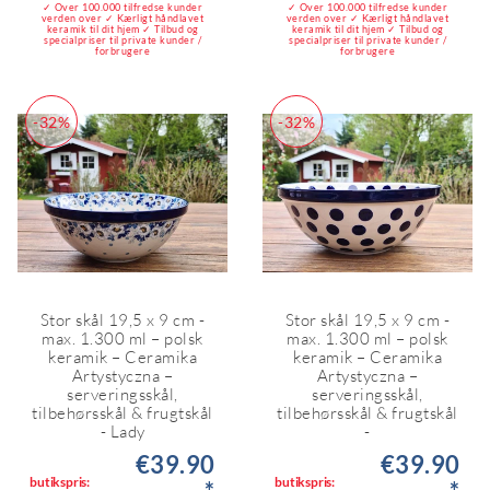
✓ Over 100.000 tilfredse kunder
✓ Over 100.000 tilfredse kunder
verden over ✓ Kærligt håndlavet
verden over ✓ Kærligt håndlavet
keramik til dit hjem ✓ Tilbud og
keramik til dit hjem ✓ Tilbud og
specialpriser til private kunder /
specialpriser til private kunder /
forbrugere
forbrugere
-32%
-32%
Stor skål 19,5 x 9 cm -
Stor skål 19,5 x 9 cm -
max. 1.300 ml – polsk
max. 1.300 ml – polsk
keramik – Ceramika
keramik – Ceramika
Artystyczna –
Artystyczna –
serveringsskål,
serveringsskål,
tilbehørsskål & frugtskål
tilbehørsskål & frugtskål
- Lady
-
€39.90
€39.90
butikspris:
butikspris: