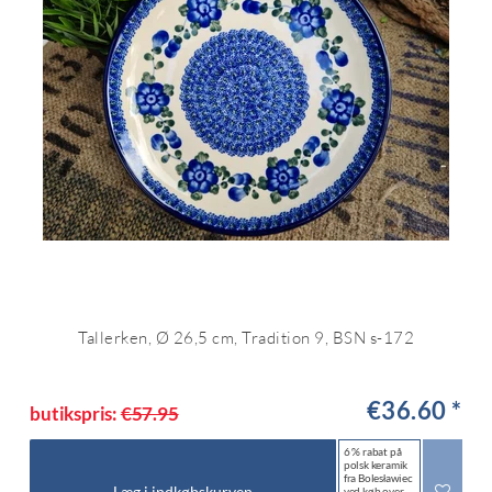
Tallerken, Ø 26,5 cm, Tradition 9, BSN s-172
€36.60 *
butikspris:
€57.95
6 % rabat på
polsk keramik
fra Bolesławiec
Læg i indkøbskurven
ved køb over