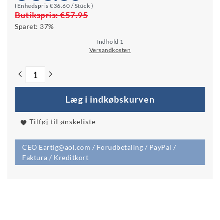
(Enhedspris
€36.60 / Stück
)
Butikspris:
€57.95
Sparet:
37%
Indhold
1
Versandkosten
Læg i indkøbskurven
Tilføj til ønskeliste
CEO Eartig@aol.com / Forudbetaling / PayPal /
Faktura / Kreditkort