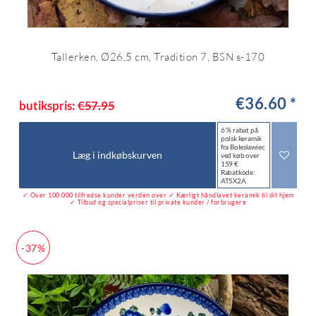
Tallerken, Ø26,5 cm, Tradition 7, BSN s-170
€36.60 *
butikspris:
€57.95
6 % rabat på
polsk keramik
fra Bolesławiec
Læg i indkøbskurven
ved køb over
159 €
Rabatkode:
AT5X2A
✓ Over 100.000 tilfredse kunder verden over ✓ Kærligt håndlavet keramik til dit hjem
✓ Tilbud og specialpriser til private kunder / forbrugere
-37%