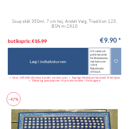
Soup skål 350ml, 7 cm høj, Andet Valg, Tradition 123,
BSN m-2810
€9.90 *
butikspris:
€15.99
6 % rabat på
polsk keramik
fra Bolesławiec
Læg i indkøbskurven
ved køb over
159 €
Rabatkode:
AT5X2A
✓ Over 100.000 tilfredse kunder verden over ✓ Kærligt håndlavet keramik til dit hjem
✓ Tilbud og specialpriser til private kunder / forbrugere
-47%