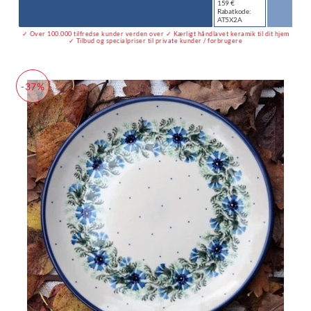
159 €
Rabatkode:
AT5X2A
✓ Over 100.000 tilfredse kunder verden over ✓ Kærligt håndlavet keramik til dit hjem
✓ Tilbud og specialpriser til private kunder / forbrugere
-37%