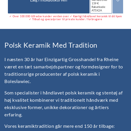
159 €
Rabatkode:
AT5X2A
✓ Over 100.000 tilfredse kunder verden over ✓ Kærligt håndlavet keramik til dit hjem
✓ Tilbud og specialpriser til private kunder / forbrugere
Polsk Keramik Med Tradition
I næsten 30 år har Einzigartig Grosshandel fra Rheine
været en tæt samarbejdspartner og formdesigner for to
traditionsrige producenter af polsk keramik i
Bolesławiec.
Som specialister i håndlavet polsk keramik og stentøj af
høj kvalitet kombinerer vi traditionelt håndværk med
eksklusive former, unikke dekorationer og årtiers
erfaring.
Vores keramiktradition går mere end 150 år tilbage: