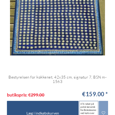
Bestyrelsen for køkkenet, 42x35 cm, signatur 7, BSN m-
1563
€159.00 *
butikspris:
€299.00
6 % rabat på
polsk keramik
fra Bolesławiec
Læg i indkøbskurven
ved køb over