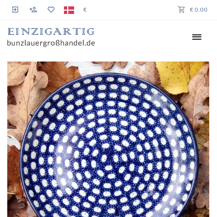
€
€ 0.00