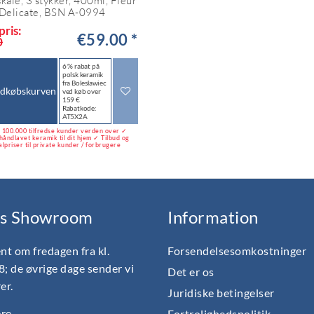
kåle, 3 stykker, 400ml, Fleur
Delicate, BSN A-0994
pris:
€59.00 *
0
6 % rabat på
polsk keramik
fra Bolesławiec
ndkøbskurven
ved køb over
159 €
Rabatkode:
AT5X2A
100.000 tilfredse kunder verden over ✓
håndlavet keramik til dit hjem ✓ Tilbud og
alpriser til private kunder / forbrugere
s Showroom
Information
nt om fredagen fra kl.
Forsendelsesomkostninger
18; de øvrige dage sender vi
Det er os
er.
Juridiske betingelser
e...
Fortrolighedspolitik