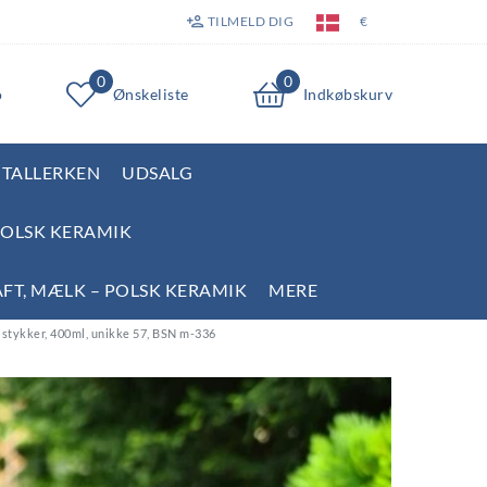
TILMELD DIG
€
0
0
o
Ønskeliste
Indkøbskurv
TALLERKEN
UDSALG
POLSK KERAMIK
AFT, MÆLK – POLSK KERAMIK
MERE
 stykker, 400ml, unikke 57, BSN m-336