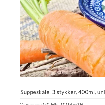
Suppeskåle, 3 stykker, 400ml, u
Varenummer: 347 Unikat 57 BSN m-336