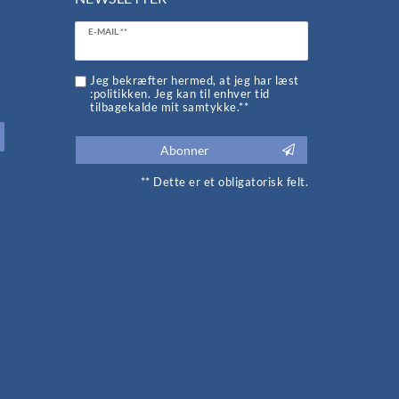
Ceres::Template.newsletterHoneypotLabel
E-MAIL **
d
Jeg bekræfter hermed, at jeg har læst
:politikken. Jeg kan til enhver tid
tilbagekalde mit samtykke.**
Abonner
** Dette er et obligatorisk felt.