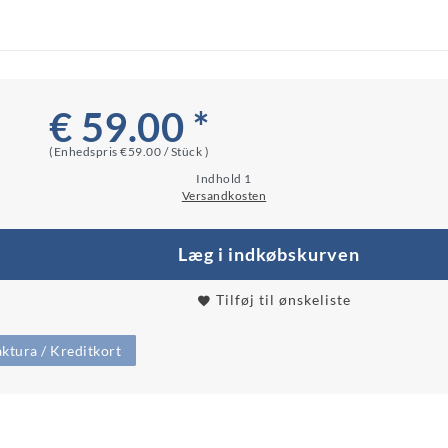
€ 59.00 *
(Enhedspris
€59.00 / Stück
)
Indhold
1
Versandkosten
Læg i indkøbskurven
Tilføj til ønskeliste
ktura / Kreditkort