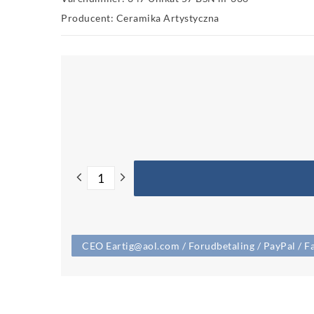
Producent: Ceramika Artystyczna
CEO Eartig@aol.com / Forudbetaling / PayPal / Fa