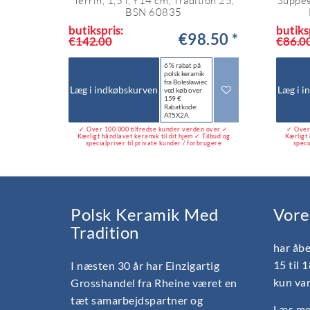
Terrin, 1,5 l, ↑14 cm, Tradition 25,
Suppes
BSN 60835
butikspris:
butiks
€98.50 *
€142.00
€86.0
6 % rabat på
polsk keramik
fra Bolesławiec
Læg i indkøbskurven
Læg i i
ved køb over
159 €
Rabatkode:
AT5X2A
✓ Over 100.000 tilfredse kunder verden over ✓
✓ Over 
Kærligt håndlavet keramik til dit hjem ✓ Tilbud og
Kærligt 
specialpriser til private kunder / forbrugere
speci
Polsk Keramik Med
Vore
Tradition
har åbe
15 til 
I næsten 30 år har Einzigartig
kun var
Grosshandel fra Rheine været en
tæt samarbejdspartner og
Læs mer