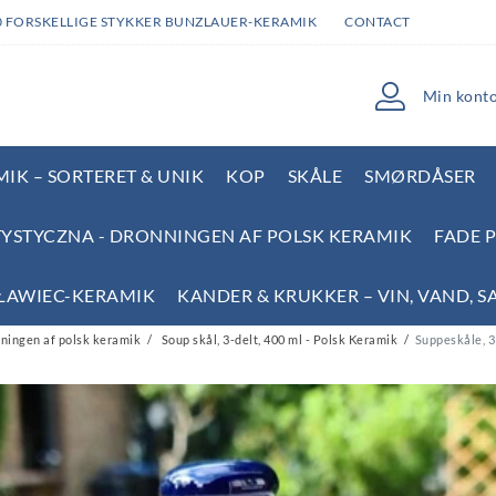
0 FORSKELLIGE STYKKER BUNZLAUER-KERAMIK
CONTACT
Min kont
IK – SORTERET & UNIK
KOP
SKÅLE
SMØRDÅSER
YSTYCZNA - DRONNINGEN AF POLSK KERAMIK
FADE 
SŁAWIEC-KERAMIK
KANDER & KRUKKER – VIN, VAND, S
ningen af polsk keramik
Soup skål, 3-delt, 400 ml - Polsk Keramik
Suppeskåle, 3