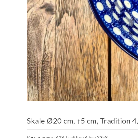
Skale Ø20 cm, ↑5 cm, Tradition 
Varenummer: 419 Tradition 4 bsn 2259