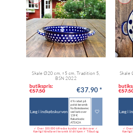
Skale Ø20 cm, ↑5 cm, Tradition 5,
Skale 
BSN 2022
butikspris:
butiks
€37.90 *
€57.50
€57.5
6 % rabat på
polsk keramik
fra Bolesławiec
Læg i indkøbskurven
Læg i i
ved køb over
159 €
Rabatkode:
AT5X2A
✓ Over 100.000 tilfredse kunder verden over ✓
✓ Over 
Kærligt håndlavet keramik til dit hjem ✓ Tilbud og
Kærligt 