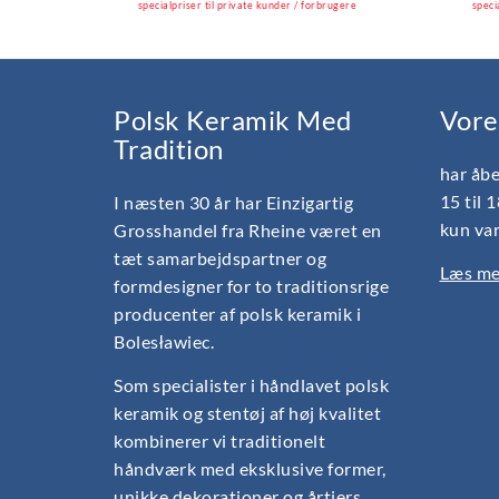
specialpriser til private kunder / forbrugere
speci
Polsk Keramik Med
Vore
Tradition
har åbe
15 til 
I næsten 30 år har Einzigartig
kun var
Grosshandel fra Rheine været en
tæt samarbejdspartner og
Læs mer
formdesigner for to traditionsrige
producenter af polsk keramik i
Bolesławiec.
Som specialister i håndlavet polsk
keramik og stentøj af høj kvalitet
kombinerer vi traditionelt
håndværk med eksklusive former,
unikke dekorationer og årtiers