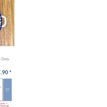
 Dots,
.90 *
c
n over ✓
Tilbud og