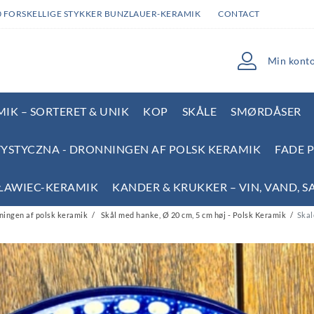
0 FORSKELLIGE STYKKER BUNZLAUER-KERAMIK
CONTACT
Min kont
IK – SORTERET & UNIK
KOP
SKÅLE
SMØRDÅSER
YSTYCZNA - DRONNINGEN AF POLSK KERAMIK
FADE 
SŁAWIEC-KERAMIK
KANDER & KRUKKER – VIN, VAND, S
ningen af polsk keramik
Skål med hanke, Ø 20 cm, 5 cm høj - Polsk Keramik
Skal