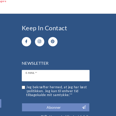
rugere
Keep In Contact
NEWSLETTER
Ceres::Template.newsletterHoneypotLabel
E-MAIL **
d
Jeg bekræfter hermed, at jeg har læst
:politikken. Jeg kan til enhver tid
tilbagekalde mit samtykke.**
Abonner