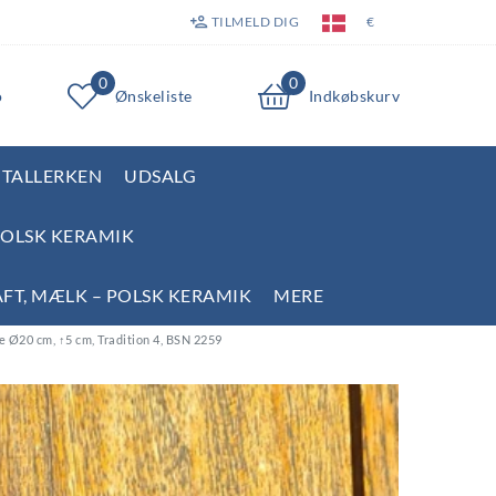
TILMELD DIG
€
0
0
o
Ønskeliste
Indkøbskurv
TALLERKEN
UDSALG
POLSK KERAMIK
AFT, MÆLK – POLSK KERAMIK
MERE
e Ø20 cm, ↑5 cm, Tradition 4, BSN 2259