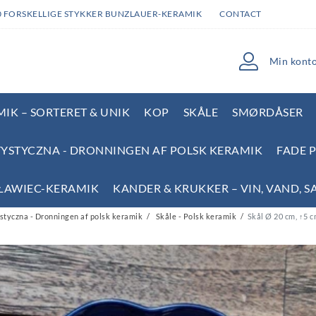
0 FORSKELLIGE STYKKER BUNZLAUER-KERAMIK
CONTACT
Min kont
IK – SORTERET & UNIK
KOP
SKÅLE
SMØRDÅSER
YSTYCZNA - DRONNINGEN AF POLSK KERAMIK
FADE 
SŁAWIEC-KERAMIK
KANDER & KRUKKER – VIN, VAND, S
tyczna - Dronningen af polsk keramik
Skåle - Polsk keramik
Skål Ø 20 cm, ↑5 c