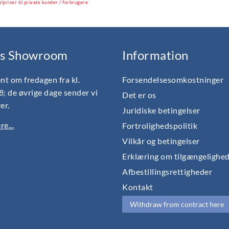
alpriser til private kunder / forbrugere
s Showroom
Information
nt om fredagen fra kl.
Forsendelsesomkostninger
18; de øvrige dage sender vi
Det er os
er.
Juridiske betingelser
e...
Fortrolighedspolitik
Vilkår og betingelser
Erklæring om tilgængelighe
Afbestillingsrettigheder
Kontakt
Withdraw from contract here