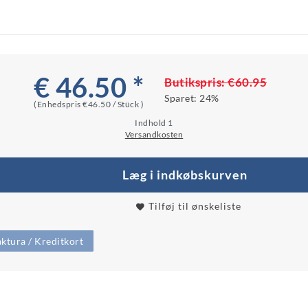
€ 46.50 *
Butikspris:
€60.95
Sparet:
24%
(Enhedspris
€46.50 / Stück
)
Indhold
1
Versandkosten
Læg i indkøbskurven
Tilføj til ønskeliste
ktura / Kreditkort