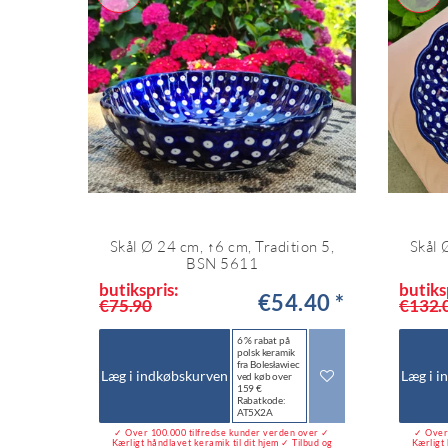
Skål Ø 24 cm, ↑6 cm, Tradition 5,
Skål 
BSN 5611
butikspris:
butiks
€54.40 *
€75.90
€132.
6 % rabat på
polsk keramik
fra Bolesławiec
Læg i indkøbskurven
Læg i i
ved køb over
159 €
Rabatkode:
AT5X2A
✓ Over 100.000 tilfredse kunder verden over ✓
✓ Over 
Kærligt håndlavet keramik til dit hjem ✓ Tilbud og
Kærligt 