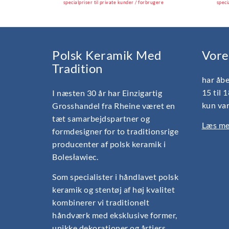
specialpriser til private kunder / forbrugere
speci
Polsk Keramik Med
Vore
Tradition
har åbe
15 til 
I næsten 30 år har Einzigartig
kun var
Grosshandel fra Rheine været en
tæt samarbejdspartner og
Læs mer
formdesigner for to traditionsrige
producenter af polsk keramik i
Bolesławiec.
Som specialister i håndlavet polsk
keramik og stentøj af høj kvalitet
kombinerer vi traditionelt
håndværk med eksklusive former,
unikke dekorationer og årtiers