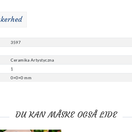
kkerhed
3597
Ceramika Artystyczna
1
0
×
0
×
0
mm
DU KAN MÅSKE OGSÅ LIDE