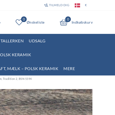
TILMELD DIG
€
0
0
o
Ønskeliste
Indkøbskurv
TALLERKEN
UDSALG
POLSK KERAMIK
AFT, MÆLK – POLSK KERAMIK
MERE
m, Tradition 2, BSN 5594