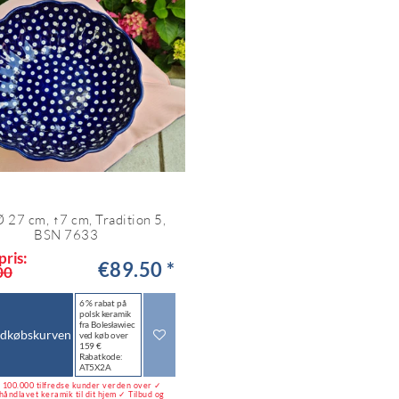
Ø 27 cm, ↑7 cm, Tradition 5,
BSN 7633
pris:
€89.50 *
00
6 % rabat på
polsk keramik
fra Bolesławiec
ndkøbskurven
ved køb over
159 €
Rabatkode:
AT5X2A
100.000 tilfredse kunder verden over ✓
håndlavet keramik til dit hjem ✓ Tilbud og