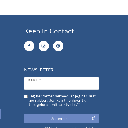
Keep In Contact
NEWSLETTER
Ceres::Template.newsletterHoneypotLabel
E-MAIL **
d
Jeg bekræfter hermed, at jeg har læst
:politikken. Jeg kan til enhver tid
tilbagekalde mit samtykke.**
Abonner