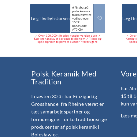
6 % rabat på
polsk keramik
fra Bolesławiec
Læg i indkøbskurven
Læg i i
ved køb over
159 €
Rabatkode:
AT5X2A
✓ Over 100.000 tilfredse kunder verden over ✓
✓ Over 
Kærligt håndlavet keramik til dit hjem ✓ Tilbud og
Kærligt 
specialpriser til private kunder / forbrugere
speci
Polsk Keramik Med
Vore
Tradition
har åbe
15 til 
I næsten 30 år har Einzigartig
kun var
Grosshandel fra Rheine været en
tæt samarbejdspartner og
Læs mer
formdesigner for to traditionsrige
producenter af polsk keramik i
Bolesławiec.