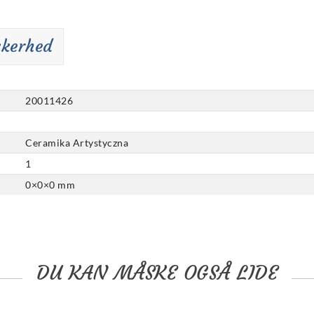
kkerhed
20011426
Ceramika Artystyczna
1
0
×
0
×
0
mm
DU KAN MÅSKE OGSÅ LIDE