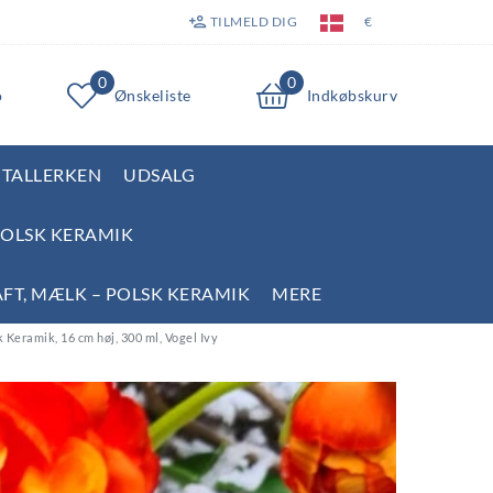
TILMELD DIG
€
0
0
o
Ønskeliste
Indkøbskurv
TALLERKEN
UDSALG
POLSK KERAMIK
AFT, MÆLK – POLSK KERAMIK
MERE
 Keramik, 16 cm høj, 300 ml, Vogel Ivy