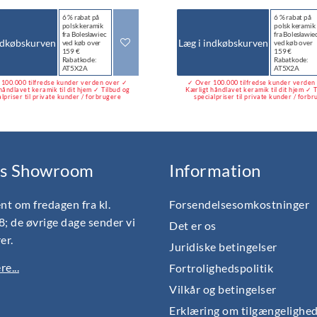
6 % rabat på
6 % rabat på
polsk keramik
polsk keramik
fra Bolesławiec
fra Bolesławie
ndkøbskurven
Læg i indkøbskurven
ved køb over
ved køb over
159 €
159 €
Rabatkode:
Rabatkode:
AT5X2A
AT5X2A
100.000 tilfredse kunder verden over ✓
✓ Over 100.000 tilfredse kunder verden
håndlavet keramik til dit hjem ✓ Tilbud og
Kærligt håndlavet keramik til dit hjem ✓ T
alpriser til private kunder / forbrugere
specialpriser til private kunder / forb
s Showroom
Information
nt om fredagen fra kl.
Forsendelsesomkostninger
18; de øvrige dage sender vi
Det er os
er.
Juridiske betingelser
e...
Fortrolighedspolitik
Vilkår og betingelser
Erklæring om tilgængelighe