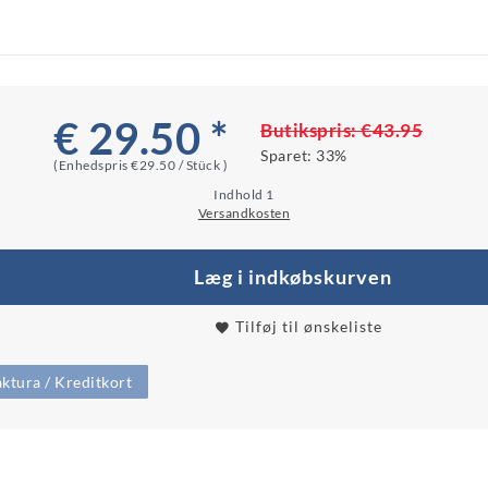
€ 29.50 *
Butikspris:
€43.95
Sparet:
33%
(Enhedspris
€29.50 / Stück
)
Indhold
1
Versandkosten
Læg i indkøbskurven
Tilføj til ønskeliste
ktura / Kreditkort