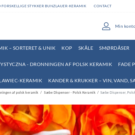
0 FORSKELLIGE STYKKER BUNZLAUER-KERAMIK
CONTACT
Min kont
IK – SORTERET & UNIK
KOP
SKÅLE
SMØRDÅSER
YSTYCZNA - DRONNINGEN AF POLSK KERAMIK
FADE 
SŁAWIEC-KERAMIK
KANDER & KRUKKER – VIN, VAND, S
ningen af polsk keramik
Sæbe Dispenser - Polsk Keramik
Sæbe Dispenser, Polsk