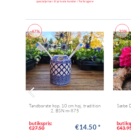
specialpriser til private kunder / forbrugere
-47%
-33%
Tandbørste kop, 10 cm høj, tradition
Sæbe D
2, BSN m-875
butikspris:
butiks
€14.50 *
€27.50
€43.9