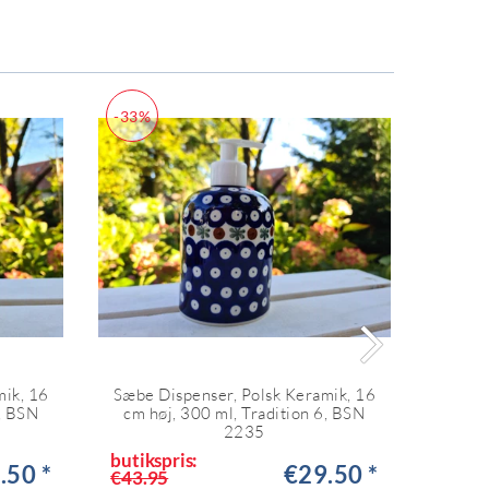
-33%
-33%
mik, 16
Sæbe Dispenser, Polsk Keramik, 16
Sæbe D
5, BSN
cm høj, 300 ml, Tradition 6, BSN
cm 
2235
butikspris:
butiks
.50 *
€29.50 *
€43.95
€43.9