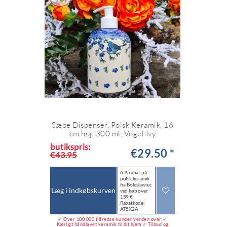
Sæbe Dispenser, Polsk Keramik, 16
cm høj, 300 ml, Vogel Ivy
butikspris:
€29.50 *
€43.95
6 % rabat på
polsk keramik
fra Bolesławiec
Læg i indkøbskurven
ved køb over
159 €
Rabatkode:
AT5X2A
✓ Over 100.000 tilfredse kunder verden over ✓
Kærligt håndlavet keramik til dit hjem ✓ Tilbud og