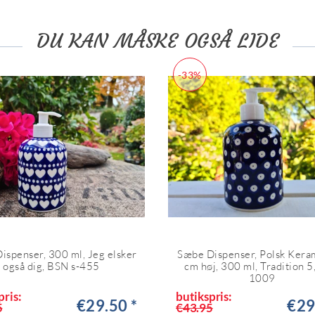
DU KAN MÅSKE OGSÅ LIDE
-33%
ispenser, 300 ml, Jeg elsker
Sæbe Dispenser, Polsk Kera
også dig, BSN s-455
cm høj, 300 ml, Tradition 
1009
pris:
butikspris:
€29.50 *
€29
5
€43.95