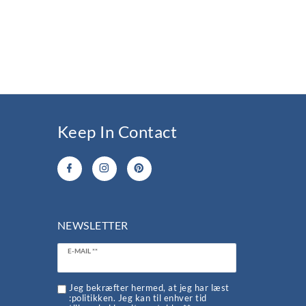
Keep In Contact
NEWSLETTER
Ceres::Template.newsletterHoneypotLabel
E-MAIL **
d
Jeg bekræfter hermed, at jeg har læst
:politikken. Jeg kan til enhver tid