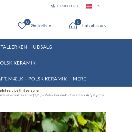
TILMELD DIG
€
0
0
o
Ønskeliste
Indkøbskurv
TALLERKEN
UDSALG
POLSK KERAMIK
AFT, MÆLK – POLSK KERAMIK
MERE
let service til 6 personer
ande eller kaffekande (1,2 l) – Polsk keramik - Ceramika Artystyczna