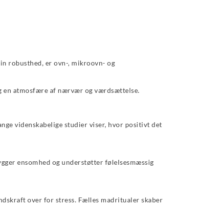
sin robusthed, er ovn-, mikroovn- og
og en atmosfære af nærvær og værdsættelse.
ange videnskabelige studier viser, hvor positivt det
bygger ensomhed og understøtter følelsesmæssig
ndskraft over for stress. Fælles madritualer skaber