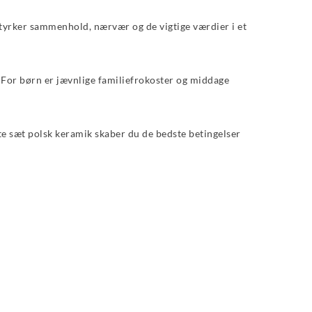
styrker sammenhold, nærvær og de vigtige værdier i et
 For børn er jævnlige familiefrokoster og middage
te sæt polsk keramik skaber du de bedste betingelser