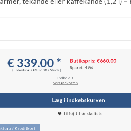
armer, tekande eller kaffekande (1,2 l) –
€ 339.00 *
Butikspris:
€660.00
Sparet:
49%
(Enhedspris
€339.00 / Stück
)
Indhold
1
Versandkosten
Læg i indkøbskurven
Tilføj til ønskeliste
ktura / Kreditkort