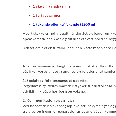
1 ske til fyrfadsvarmer
1 fyrfadsvarmer
1 tekande eller kaffekande (1200 ml)
Hvert stykke er individuelt håndmalet og bærer unikke
opvaskemaskinesikker, og tilfører ethvert bord en hygg
Uanset om det er til familiebrunch, kaffe med venner 
At spise sammen er langt mere end blot at stille sulten 
påvirker vores trivsel, sundhed og relationer at samle
1. Socialt og følelsesmæssigt udbytte:
Regelmæssige fælles måltider styrker tilhørsforhold,
udvikling – både hos børn og voksne.
2. Kommunikation og samvær:
Ved bordet deles hverdagsoplevelser, bekymringer og gl
tryghed og fremmer generationsmøder og åben kommu