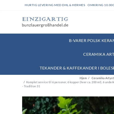
HURTIG LEVERING MED DHL & HERMES OMKRING 10.00
B-VARER POLSK KERAM
CERAMIKA ART
TEKANDER & KAFFEKANDER I BOLE
Hjem
Ceramika Artysty
Komplet service til 6 personer, 6 kopper (hver ca. 200 ml), 6 und
- Tradition 31