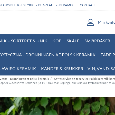
0 FORSKELLIGE STYKKER BUNZLAUER-KERAMIK
CONTACT
Min kont
IK – SORTERET & UNIK
KOP
SKÅLE
SMØRDÅSER
YSTYCZNA - DRONNINGEN AF POLSK KERAMIK
FADE 
SŁAWIEC-KERAMIK
KANDER & KRUKKER – VIN, VAND, S
czna - Dronningen af polsk keramik
Kaffeservice og teservice Polsk keramik komp
erkopper, 6 desserttallerkener (Ø 19,5 cm), mælkejunge, sukkerskål, fyrfadsvarmer, tek