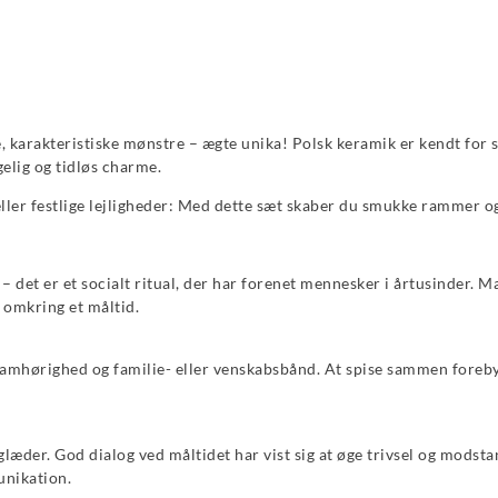
, karakteristiske mønstre – ægte unika! Polsk keramik er kendt for 
elig og tidløs charme.
eller festlige lejligheder: Med dette sæt skaber du smukke rammer 
– det er et socialt ritual, der har forenet mennesker i årtusinder. M
s omkring et måltid.
 samhørighed og familie- eller venskabsbånd. At spise sammen fore
æder. God dialog ved måltidet har vist sig at øge trivsel og modsta
nikation.