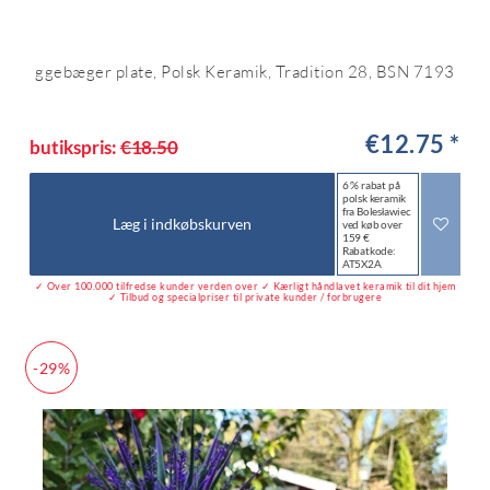
ggebæger plate, Polsk Keramik, Tradition 28, BSN 7193
€12.75 *
butikspris:
€18.50
6 % rabat på
polsk keramik
fra Bolesławiec
Læg i indkøbskurven
ved køb over
159 €
Rabatkode:
AT5X2A
✓ Over 100.000 tilfredse kunder verden over ✓ Kærligt håndlavet keramik til dit hjem
✓ Tilbud og specialpriser til private kunder / forbrugere
-29%