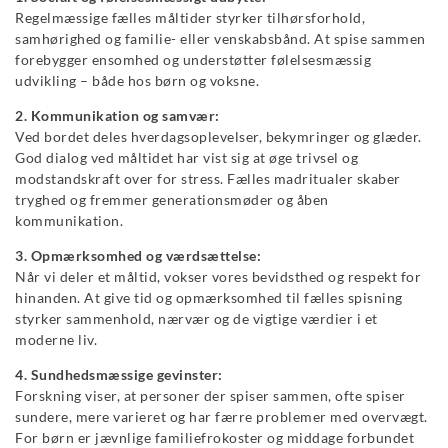
Regelmæssige fælles måltider styrker tilhørsforhold,
samhørighed og familie- eller venskabsbånd. At spise sammen
forebygger ensomhed og understøtter følelsesmæssig
udvikling – både hos børn og voksne.
2. Kommunikation og samvær:
Ved bordet deles hverdagsoplevelser, bekymringer og glæder.
God dialog ved måltidet har vist sig at øge trivsel og
modstandskraft over for stress. Fælles madritualer skaber
tryghed og fremmer generationsmøder og åben
kommunikation.
3. Opmærksomhed og værdsættelse:
Når vi deler et måltid, vokser vores bevidsthed og respekt for
hinanden. At give tid og opmærksomhed til fælles spisning
styrker sammenhold, nærvær og de vigtige værdier i et
moderne liv.
4. Sundhedsmæssige gevinster:
Forskning viser, at personer der spiser sammen, ofte spiser
sundere, mere varieret og har færre problemer med overvægt.
For børn er jævnlige familiefrokoster og middage forbundet