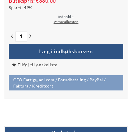
Butikspris:
€660.00
Sparet:
49%
Indhold
1
Versandkosten
Læg i indkøbskurven
Tilføj til ønskeliste
CEO Eartig@aol.com / Forudbetaling / PayPal /
Faktura / Kreditkort