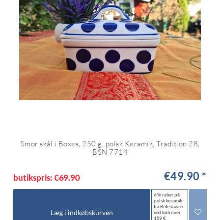
Smor skål i Boxes, 250 g, polsk Keramik, Tradition 28,
BSN 7714
€49.90 *
butikspris:
€69.90
6 % rabat på
polsk keramik
fra Bolesławiec
Læg i indkøbskurven
ved køb over
159 €