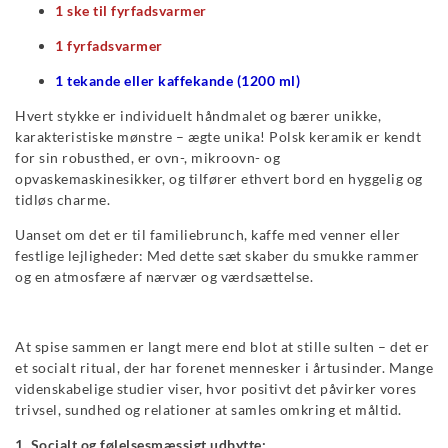
1 ske til fyrfadsvarmer
1 fyrfadsvarmer
1 tekande eller kaffekande (1200 ml)
Hvert stykke er individuelt håndmalet og bærer unikke,
karakteristiske mønstre – ægte unika! Polsk keramik er kendt
for sin robusthed, er ovn-, mikroovn- og
opvaskemaskinesikker, og tilfører ethvert bord en hyggelig og
tidløs charme.
Uanset om det er til familiebrunch, kaffe med venner eller
festlige lejligheder: Med dette sæt skaber du smukke rammer
og en atmosfære af nærvær og værdsættelse.
At spise sammen er langt mere end blot at stille sulten – det er
et socialt ritual, der har forenet mennesker i årtusinder. Mange
videnskabelige studier viser, hvor positivt det påvirker vores
trivsel, sundhed og relationer at samles omkring et måltid.
1. Socialt og følelsesmæssigt udbytte: