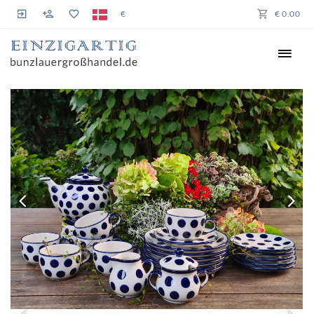
€
€ 0.00