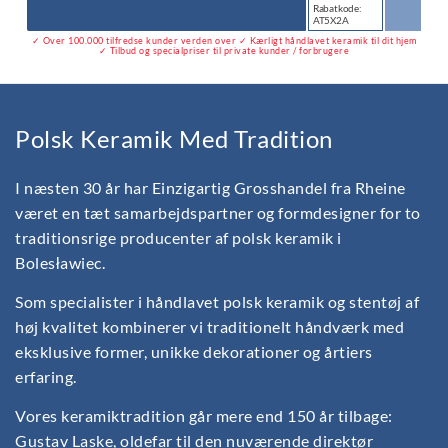
Rabatkode:
AT5X2A
✓ Over 100.000 tilfredse kunder verden over ✓ Kærligt håndlavet keramik til dit hjem
✓ Tilbud og specialpriser til private kunder / forbrugere
Polsk Keramik Med Tradition
I næsten 30 år har Einzigartig Grosshandel fra Rheine
været en tæt samarbejdspartner og formdesigner for to
traditionsrige producenter af polsk keramik i
Bolesławiec.
Som specialister i håndlavet polsk keramik og stentøj af
høj kvalitet kombinerer vi traditionelt håndværk med
eksklusive former, unikke dekorationer og årtiers
erfaring.
Vores keramiktradition går mere end 150 år tilbage:
Gustav Laske, oldefar til den nuværende direktør