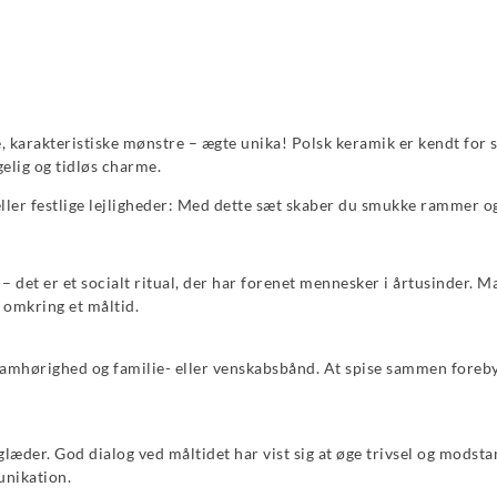
, karakteristiske mønstre – ægte unika! Polsk keramik er kendt for 
elig og tidløs charme.
eller festlige lejligheder: Med dette sæt skaber du smukke rammer 
– det er et socialt ritual, der har forenet mennesker i årtusinder. M
s omkring et måltid.
 samhørighed og familie- eller venskabsbånd. At spise sammen fore
æder. God dialog ved måltidet har vist sig at øge trivsel og modsta
nikation.