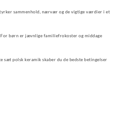
styrker sammenhold, nærvær og de vigtige værdier i et
 For børn er jævnlige familiefrokoster og middage
te sæt polsk keramik skaber du de bedste betingelser