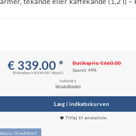
armer, tekande eller kaffekande (1,2 l) –
€ 339.00 *
Butikspris:
€660.00
Sparet:
49%
(Enhedspris
€339.00 / Stück
)
Indhold
1
Versandkosten
Læg i indkøbskurven
Tilføj til ønskeliste
ktura / Kreditkort