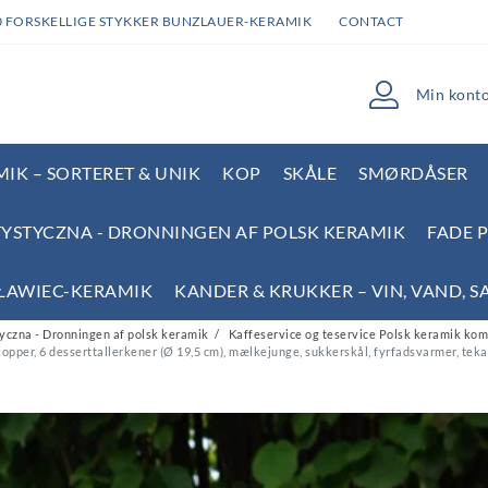
0 FORSKELLIGE STYKKER BUNZLAUER-KERAMIK
CONTACT
Min kont
IK – SORTERET & UNIK
KOP
SKÅLE
SMØRDÅSER
YSTYCZNA - DRONNINGEN AF POLSK KERAMIK
FADE 
SŁAWIEC-KERAMIK
KANDER & KRUKKER – VIN, VAND, S
czna - Dronningen af polsk keramik
Kaffeservice og teservice Polsk keramik komp
erkopper, 6 desserttallerkener (Ø 19,5 cm), mælkejunge, sukkerskål, fyrfadsvarmer, tek