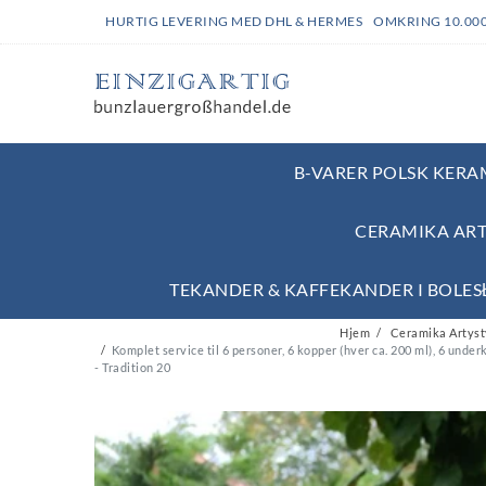
HURTIG LEVERING MED DHL & HERMES OMKRING 10.00
B-VARER POLSK KERAM
CERAMIKA ART
TEKANDER & KAFFEKANDER I BOLE
Hjem
Ceramika Artysty
Komplet service til 6 personer, 6 kopper (hver ca. 200 ml), 6 und
- Tradition 20