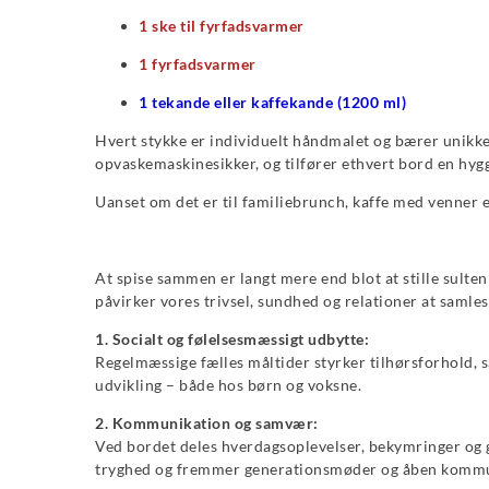
1 ske til fyrfadsvarmer
1 fyrfadsvarmer
1 tekande eller kaffekande (1200 ml)
Hvert stykke er individuelt håndmalet og bærer unikke
opvaskemaskinesikker, og tilfører ethvert bord en hygg
Uanset om det er til familiebrunch, kaffe med venner 
At spise sammen er langt mere end blot at stille sulten 
påvirker vores trivsel, sundhed og relationer at samle
1. Socialt og følelsesmæssigt udbytte:
Regelmæssige fælles måltider styrker tilhørsforhold,
udvikling – både hos børn og voksne.
2. Kommunikation og samvær:
Ved bordet deles hverdagsoplevelser, bekymringer og gl
tryghed og fremmer generationsmøder og åben kommu