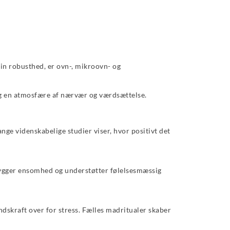
sin robusthed, er ovn-, mikroovn- og
og en atmosfære af nærvær og værdsættelse.
ange videnskabelige studier viser, hvor positivt det
bygger ensomhed og understøtter følelsesmæssig
ndskraft over for stress. Fælles madritualer skaber