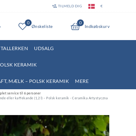
TILMELD DIG
€
0
0
o
Ønskeliste
Indkøbskurv
TALLERKEN
UDSALG
POLSK KERAMIK
AFT, MÆLK – POLSK KERAMIK
MERE
let service til 6 personer
ande eller kaffekande (1,2 l) – Polsk keramik - Ceramika Artystyczna