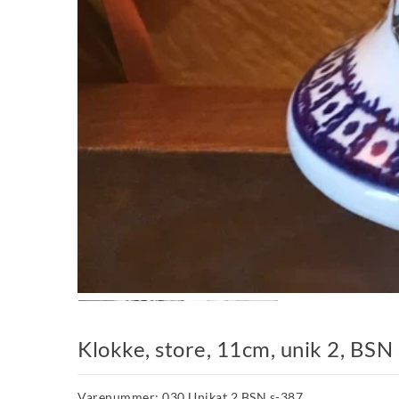
Klokke, store, 11cm, unik 2, BSN
Varenummer: 030 Unikat 2 BSN s-387