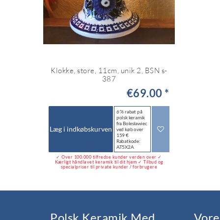
Klokke, store, 11cm, unik 2, BSN s-
387
€69.00 *
6 % rabat på
polsk keramik
fra Bolesławiec
Læg i indkøbskurven
ved køb over
159 €
Rabatkode:
AT5X2A
✓ Over 100.000 tilfredse kunder verden over ✓
Kærligt håndlavet keramik til dit hjem ✓ Tilbud og
specialpriser til private kunder / forbrugere
Polsk Keramik Med
Vore