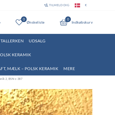
TILMELD DIG
€
0
0
o
Ønskeliste
Indkøbskurv
TALLERKEN
UDSALG
POLSK KERAMIK
AFT, MÆLK – POLSK KERAMIK
MERE
unik 2, BSN s-387