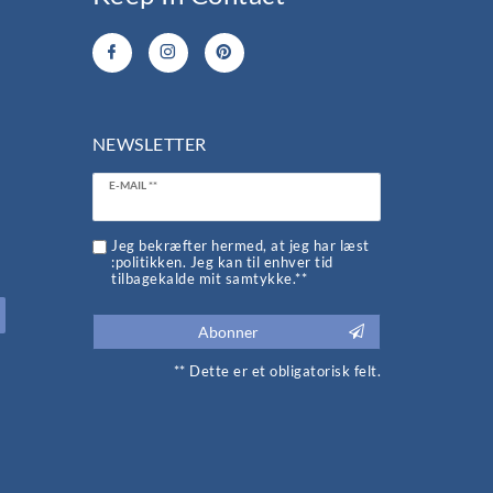
NEWSLETTER
Ceres::Template.newsletterHoneypotLabel
E-MAIL **
d
Jeg bekræfter hermed, at jeg har læst
:politikken. Jeg kan til enhver tid
tilbagekalde mit samtykke.**
Abonner
** Dette er et obligatorisk felt.