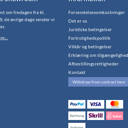
nt om fredagen fra kl.
Forsendelsesomkostninger
18; de øvrige dage sender vi
Det er os
er.
Juridiske betingelser
e...
Fortrolighedspolitik
Vilkår og betingelser
Erklæring om tilgængelighe
Afbestillingsrettigheder
Kontakt
Withdraw from contract here