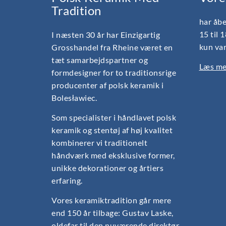
Tradition
har åbe
15 til 
I næsten 30 år har Einzigartig
kun var
Grosshandel fra Rheine været en
tæt samarbejdspartner og
Læs mer
formdesigner for to traditionsrige
producenter af polsk keramik i
Bolesławiec.
Som specialister i håndlavet polsk
keramik og stentøj af høj kvalitet
kombinerer vi traditionelt
håndværk med eksklusive former,
unikke dekorationer og årtiers
erfaring.
Vores keramiktradition går mere
end 150 år tilbage: Gustav Laske,
oldefar til den nuværende direktør