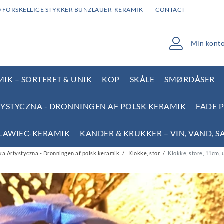
0 FORSKELLIGE STYKKER BUNZLAUER-KERAMIK
CONTACT
Min kont
IK – SORTERET & UNIK
KOP
SKÅLE
SMØRDÅSER
YSTYCZNA - DRONNINGEN AF POLSK KERAMIK
FADE 
SŁAWIEC-KERAMIK
KANDER & KRUKKER – VIN, VAND, S
a Artystyczna - Dronningen af polsk keramik
Klokke, stor
Klokke, store, 11cm, 