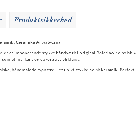
r
Produktsikkerhed
keramik, Ceramika Artystyczna
else er et imponerende stykke håndværk i original Bolesławiec polsk
 som et markant og dekorativt blikfang.
iske, håndmalede mønstre – et unikt stykke polsk keramik. Perfekt s