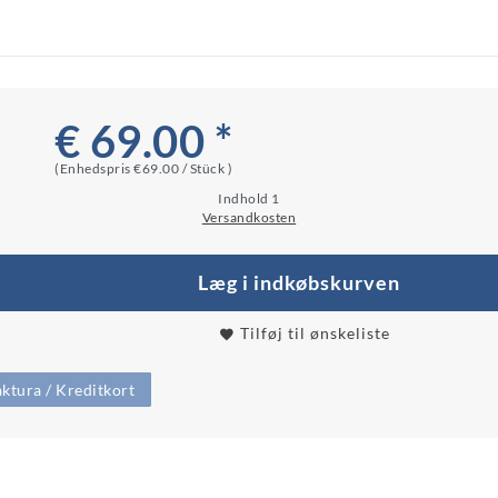
€ 69.00 *
(Enhedspris
€69.00 / Stück
)
Indhold
1
Versandkosten
Læg i indkøbskurven
Tilføj til ønskeliste
ktura / Kreditkort