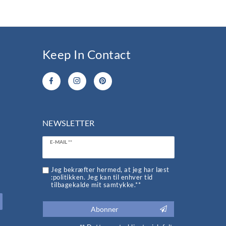
Keep In Contact
NEWSLETTER
Ceres::Template.newsletterHoneypotLabel
E-MAIL **
d
Jeg bekræfter hermed, at jeg har læst
:politikken. Jeg kan til enhver tid
tilbagekalde mit samtykke.**
Abonner