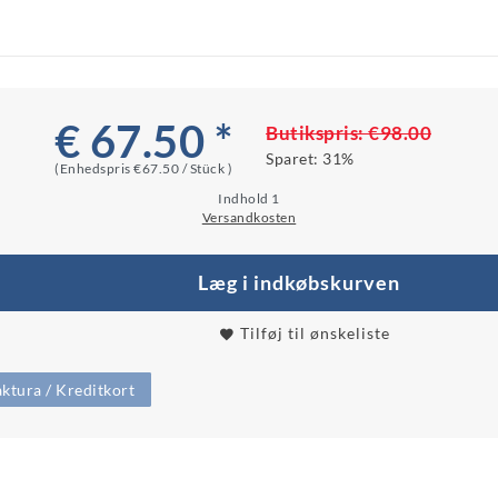
€ 67.50 *
Butikspris:
€98.00
Sparet:
31%
(Enhedspris
€67.50 / Stück
)
Indhold
1
Versandkosten
Læg i indkøbskurven
Tilføj til ønskeliste
ktura / Kreditkort