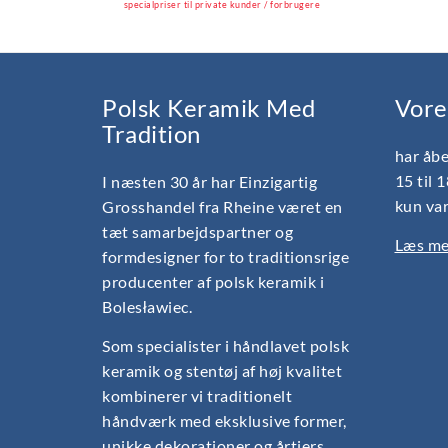
specialpriser til private kunder / forbrugere
Polsk Keramik Med
Vore
Tradition
har åbe
15 til 
I næsten 30 år har Einzigartig
kun var
Grosshandel fra Rheine været en
tæt samarbejdspartner og
Læs mer
formdesigner for to traditionsrige
producenter af polsk keramik i
Bolesławiec.
Som specialister i håndlavet polsk
keramik og stentøj af høj kvalitet
kombinerer vi traditionelt
håndværk med eksklusive former,
unikke dekorationer og årtiers