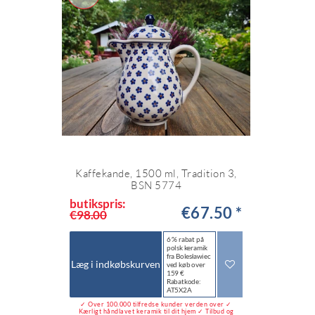
Kaffekande, 1500 ml, Tradition 3,
BSN 5774
butikspris:
€67.50 *
€98.00
6 % rabat på
polsk keramik
fra Bolesławiec
Læg i indkøbskurven
ved køb over
159 €
Rabatkode:
AT5X2A
✓ Over 100.000 tilfredse kunder verden over ✓
Kærligt håndlavet keramik til dit hjem ✓ Tilbud og