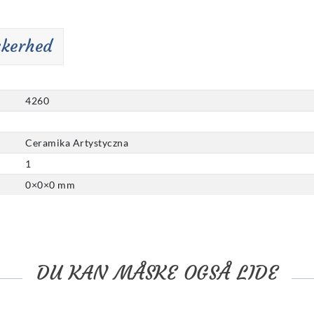
kkerhed
4260
Ceramika Artystyczna
1
0
×
0
×
0
mm
DU KAN MÅSKE OGSÅ LIDE