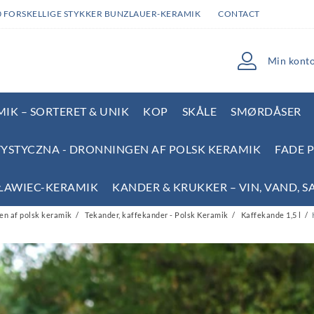
0 FORSKELLIGE STYKKER BUNZLAUER-KERAMIK
CONTACT
Min kont
IK – SORTERET & UNIK
KOP
SKÅLE
SMØRDÅSER
YSTYCZNA - DRONNINGEN AF POLSK KERAMIK
FADE 
SŁAWIEC-KERAMIK
KANDER & KRUKKER – VIN, VAND, S
en af polsk keramik
Tekander, kaffekander - Polsk Keramik
Kaffekande 1,5 l