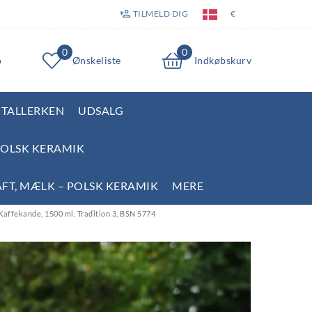
TILMELD DIG
€
0
0
o
Ønskeliste
Indkøbskurv
TALLERKEN
UDSALG
POLSK KERAMIK
AFT, MÆLK – POLSK KERAMIK
MERE
Kaffekande, 1500 ml, Tradition 3, BSN 5774