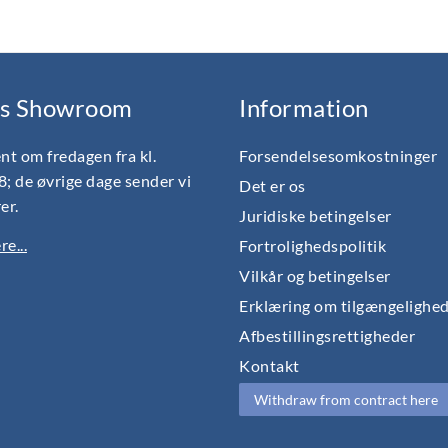
s Showroom
Information
nt om fredagen fra kl.
Forsendelsesomkostninger
18; de øvrige dage sender vi
Det er os
er.
Juridiske betingelser
e...
Fortrolighedspolitik
Vilkår og betingelser
Erklæring om tilgængelighe
Afbestillingsrettigheder
Kontakt
Withdraw from contract here