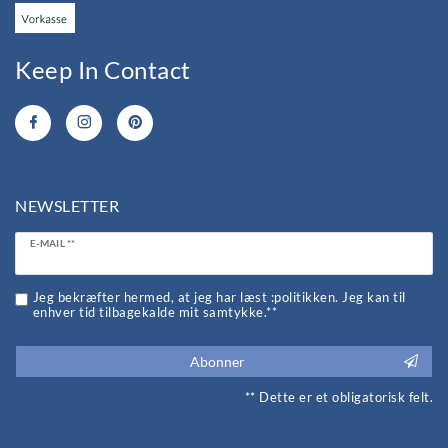
Keep In Contact
NEWSLETTER
Ceres::Template.newsletterHoneypotLabel
E-MAIL **
Jeg bekræfter hermed, at jeg har læst :politikken. Jeg kan til
enhver tid tilbagekalde mit samtykke.**
Abonner
** Dette er et obligatorisk felt.