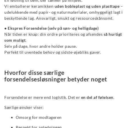
En løsning til dem, der tænker på miljøet.
Vi emballerer keramikken
uden bobleplast og uden plasttape
–
udelukkende med papir- og naturmaterialer, omhyggeligt lagt i
beskyttende lag. Ansvarligt, smukt og ressourceskånsomt.
• Ekspres Forsendelse (selv på søn- og helligdage)
Når tiden er knap: din ordre prioriteres og afsendes
så hurtigt
som muligt
.
Selv på dage, hvor andre holder pause.
Perfekt til uventede behov og sidste-øjebliks gaver.
Hvorfor disse særlige
forsendelsesløsninger betyder noget
Forsendelse er mere end logistik. Det er
en del af følelsen
.
Særlige ønsker viser:
Omsorg for modtageren
Respekt for anledningen