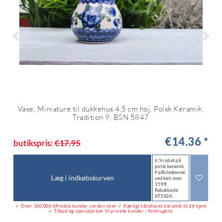
Vase, Miniature til dukkehus 4,5 cm høj, Polsk Keramik,
Tradition 9, BSN 5847
€14.36 *
butikspris:
€17.95
6 % rabat på
polsk keramik
fra Bolesławiec
Læg i indkøbskurven
ved køb over
159 €
Rabatkode:
AT5X2A
✓ Over 100.000 tilfredse kunder verden over ✓ Kærligt håndlavet keramik til dit hjem
✓ Tilbud og specialpriser til private kunder / forbrugere