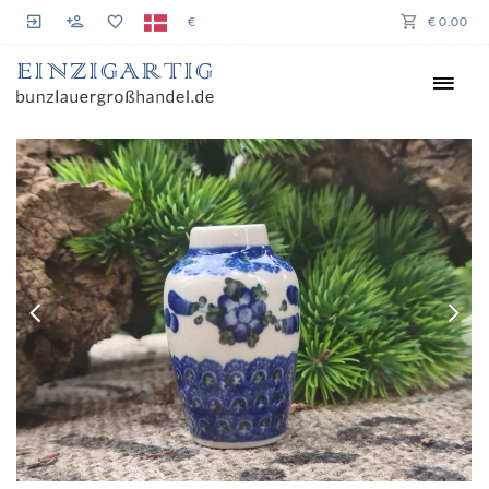
€
€ 0.00