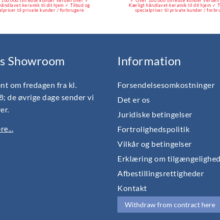
100.000 tilfredse kunder verden over ✓
✓ Over 100.000 tilfredse kunder verden
håndlavet keramik til dit hjem ✓ Tilbud og
Kærligt håndlavet keramik til dit hjem ✓ 
alpriser til private kunder / forbrugere
specialpriser til private kunder / forb
s Showroom
Information
nt om fredagen fra kl.
Forsendelsesomkostninger
18; de øvrige dage sender vi
Det er os
er.
Juridiske betingelser
e...
Fortrolighedspolitik
Vilkår og betingelser
Erklæring om tilgængelighe
Afbestillingsrettigheder
Kontakt
Withdraw from contract here