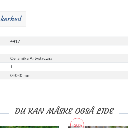
kkerhed
4417
Ceramika Artystyczna
1
0
×
0
×
0
mm
DU KAN MÅSKE OGSÅ LIDE
-20%