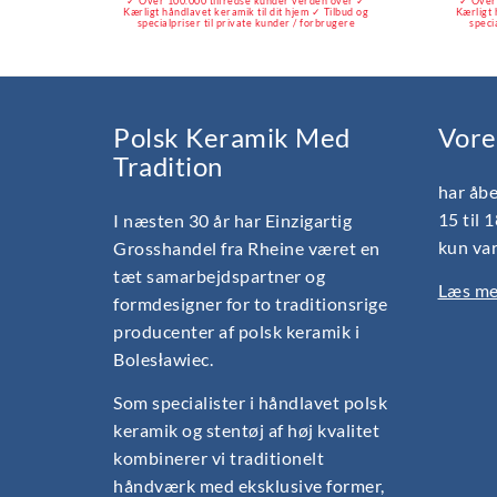
✓ Over 100.000 tilfredse kunder verden over ✓
✓ Over 
Kærligt håndlavet keramik til dit hjem ✓ Tilbud og
Kærligt 
specialpriser til private kunder / forbrugere
speci
Polsk Keramik Med
Vore
Tradition
har åbe
15 til 
I næsten 30 år har Einzigartig
kun var
Grosshandel fra Rheine været en
tæt samarbejdspartner og
Læs mer
formdesigner for to traditionsrige
producenter af polsk keramik i
Bolesławiec.
Som specialister i håndlavet polsk
keramik og stentøj af høj kvalitet
kombinerer vi traditionelt
håndværk med eksklusive former,