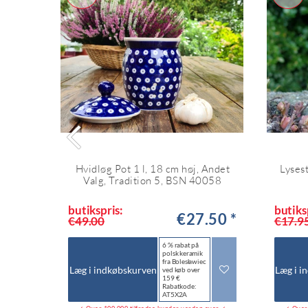
Hvidløg Pot 1 l, 18 cm høj, Andet
Lysest
Valg, Tradition 5, BSN 40058
butikspris:
butiks
€27.50 *
€49.00
€17.9
6 % rabat på
polsk keramik
fra Bolesławiec
Læg i indkøbskurven
Læg i i
ved køb over
159 €
Rabatkode:
AT5X2A