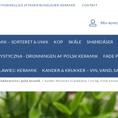
0 FORSKELLIGE STYKKER BUNZLAUER-KERAMIK
CONTACT
Min kont
IK – SORTERET & UNIK
KOP
SKÅLE
SMØRDÅSER
YSTYCZNA - DRONNINGEN AF POLSK KERAMIK
FADE 
SŁAWIEC-KERAMIK
KANDER & KRUKKER – VIN, VAND, S
Dukkeservice i polsk keramik
Kander, Miniature til dukkehus 7 cm høj, Polsk Keram