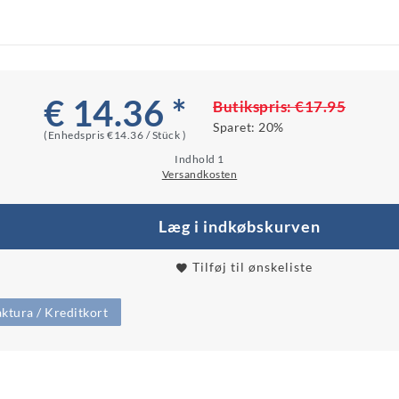
€ 14.36 *
Butikspris:
€17.95
Sparet:
20%
(Enhedspris
€14.36 / Stück
)
Indhold
1
Versandkosten
Læg i indkøbskurven
Tilføj til ønskeliste
ktura / Kreditkort