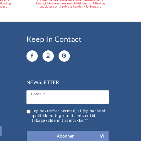
 over ✓
✓ Over 100.000 tilfredse kunder verden over ✓
✓ Over
Tilbud og
Kærligt håndlavet keramik til dit hjem ✓ Tilbud og
Kærligt
rugere
specialpriser til private kunder / forbrugere
speci
Keep In Contact
NEWSLETTER
Ceres::Template.newsletterHoneypotLabel
E-MAIL **
d
Jeg bekræfter hermed, at jeg har læst
:politikken. Jeg kan til enhver tid
tilbagekalde mit samtykke.**
Abonner