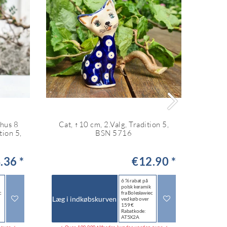
ehus 8
Cat, ↑10 cm, 2.Valg, Tradition 5,
Blomst
tion 5,
BSN 5716
butiks
.36 *
€12.90 *
€62.0
6 % rabat på
polsk keramik
c
fra Bolesławiec
Læg i indkøbskurven
Læg i 
ved køb over
159 €
Rabatkode:
AT5X2A