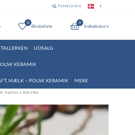
TILMELD DIG
€
0
0
o
Ønskeliste
Indkøbskurv
TALLERKEN
UDSALG
POLSK KERAMIK
AFT, MÆLK – POLSK KERAMIK
MERE
ik, Tradition 5, BSN 6906