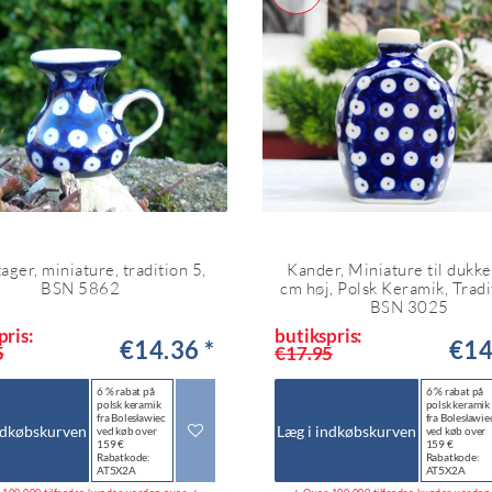
ager, miniature, tradition 5,
Kander, Miniature til dukk
BSN 5862
cm høj, Polsk Keramik, Tradi
BSN 3025
pris:
butikspris:
€14.36 *
€14
5
€17.95
6 % rabat på
6 % rabat på
polsk keramik
polsk keramik
fra Bolesławiec
fra Bolesławie
ndkøbskurven
Læg i indkøbskurven
ved køb over
ved køb over
159 €
159 €
Rabatkode:
Rabatkode:
AT5X2A
AT5X2A