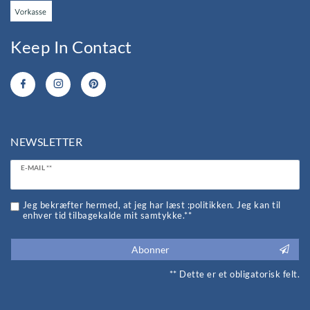
Keep In Contact
NEWSLETTER
Ceres::Template.newsletterHoneypotLabel
E-MAIL **
Jeg bekræfter hermed, at jeg har læst :politikken. Jeg kan til
enhver tid tilbagekalde mit samtykke.**
Abonner
** Dette er et obligatorisk felt.