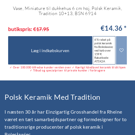
Vase, Miniature til dukkehus 6 cm høj, Polsk Keramik,
Tradition 10+13, BSN 6914
€14.36 *
butikspris:
€17.95
6 % rabat på
polsk keramik
fra Bolesławiec
Læg i indkøbskurven
ved køb over
159 €
Rabatkode:
AT5X2A
✓ Over 100.000 tilfredse kunder verden over ✓ Kærligt håndlavet keramik til dit hjem
✓ Tilbud og specialpriser til private kunder / forbrugere
Polsk Keramik Med Tradition
I næsten 30 år har Einzigartig Grosshandel fra Rheine
været en tæt samarbejdspartner og formdesigner for to
traditionsrige producenter af polsk keramik i
Bolesławiec.