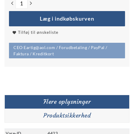
Læg i indkøbskurven
Tilføj til ønskeliste
CEO Eartig@aol.com / Forudbetaling / PayPal /
Faktura / Kreditkort
Flere oplysninger
Produktsikkerhed
Vare-ID
4423