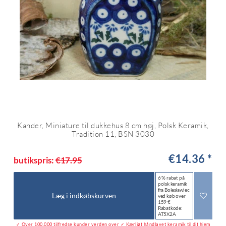
Kander, Miniature til dukkehus 8 cm høj, Polsk Keramik,
Tradition 11, BSN 3030
€14.36 *
butikspris:
€17.95
6 % rabat på
polsk keramik
fra Bolesławiec
Læg i indkøbskurven
ved køb over
159 €
Rabatkode:
AT5X2A
✓ Over 100.000 tilfredse kunder verden over ✓ Kærligt håndlavet keramik til dit hjem