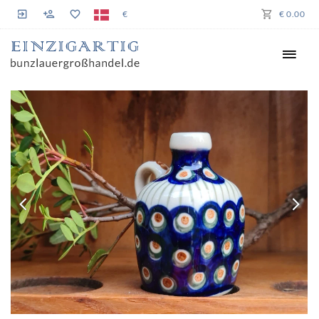
€
€ 0.00