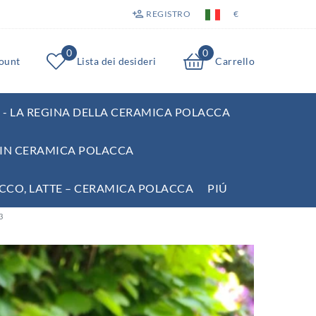
REGISTRO
€
0
0
count
Lista dei desideri
Carrello
- LA REGINA DELLA CERAMICA POLACCA
E IN CERAMICA POLACCA
UCCO, LATTE – CERAMICA POLACCA
PIÚ
3