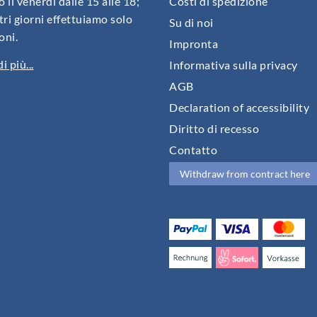
o il venerdì dalle 15 alle 18;
Costi di spedizione
ltri giorni effettuiamo solo
Su di noi
oni.
Impronta
i più...
Informativa sulla privacy
AGB
Declaration of accessibility
Diritto di recesso
Contatto
Withdraw from contract here