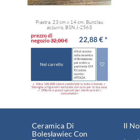
Piastra, 23 cm x 14 cm, Bunzlau
azzurro, BSN J-2563
prezzo di
22,88 € *
negozio
32,00 €
6% di sconto
sulla ceramica
di Bolesławiec
per ordini a
Nel carrello
partire da 159
€ Codice
sconto:
AT5X2A
✓ Oltre 100.000 clienti soddisfatti in tutto il mondo ✓
Stoviglie artigianali realizzate con cura per la tua casa
✓ Offerte e prezzi speciali per clienti privati /
consumatori
Ceramica Di
Il N
Bolesławiec Con