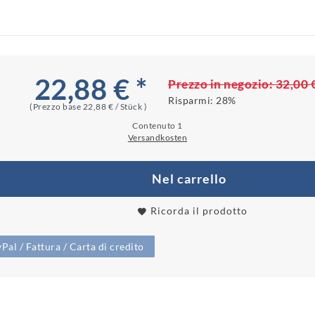
22,88 € *
Prezzo in negozio:
32,00 
Risparmi:
28%
(Prezzo base
22,88 € / Stück
)
Contenuto
1
Versandkosten
Nel carrello
Ricorda il prodotto
al / Fattura / Carta di credito