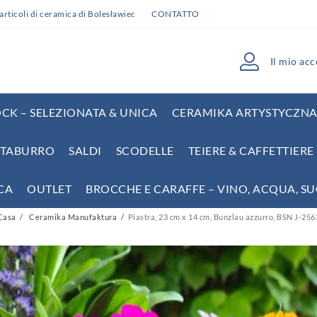
articoli di ceramica di Bolesławiec
CONTATTO
Il mio ac
CK – SELEZIONATA & UNICA
CERAMIKA ARTYSTYCZNA 
TABURRO
SALDI
SCODELLE
TEIERE & CAFFETTIER
CA
OUTLET
BROCCHE E CARAFFE – VINO, ACQUA, S
Casa
Ceramika Manufaktura
Piastra, 23 cm x 14 cm, Bunzlau azzurro, BSN J-256