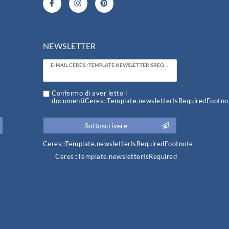
NEWSLETTER
Ceres::Template.newsletterHoneypotLabel
E-MAIL CERES::TEMPLATE.NEWSLETTERISREQUIREDFOOTNOTE
Confermo di aver letto i
documentiCeres::Template.newsletterIsRequiredFootno
Sottoscrivere
Ceres::Template.newsletterIsRequiredFootnote
Ceres::Template.newsletterIsRequired