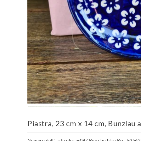
Piastra, 23 cm x 14 cm, Bunzlau
Numero dell´ articolo: p-097 Bunzlau blau Bsn J-2563