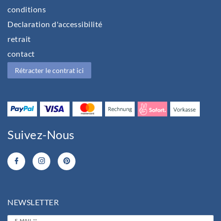
conditions
Declaration d'accessibilité
retrait
contact
Rétracter le contrat ici
Suivez-Nous
NEWSLETTER
Ceres::Template.newsletterHoneypotLabel
E-MAIL **