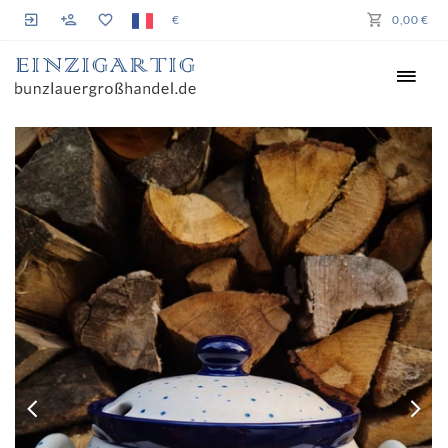
€
0,00 €