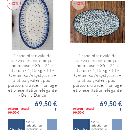
-30%
-30%
Grand plat ovale de
Grand plat ovale de
service en céramique
service en céramique
polonaise – 35 x 21 x
polonaise – 35 x 21 x
3,5 cm - 1,15 kg - 1 l –
3,5 cm - 1,15 kg - 1 l –
Ceramika Artystyczna –
Ceramika Artystyczna –
plat polyvalent pour
plat polyvalent pour
poisson, viande, fromage
poisson, viande, fromage
et présentation élégante
et présentation élégante
- Berry Dance
-
69,50 €
69,50 €
prix en magasin
prix en magasin
*
*
99,50 €
99,50 €
6 % de
6 % de
réduction sur
réduction sur
Ajouter
Ajouter
la céramique
la céramique