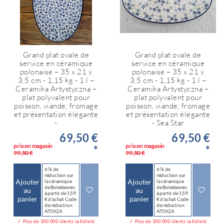
Grand plat ovale de
Grand plat ovale de
service en céramique
service en céramique
polonaise – 35 x 21 x
polonaise – 35 x 21 x
3,5 cm - 1,15 kg - 1 l –
3,5 cm - 1,15 kg - 1 l –
Ceramika Artystyczna –
Ceramika Artystyczna –
plat polyvalent pour
plat polyvalent pour
poisson, viande, fromage
poisson, viande, fromage
et présentation élégante
et présentation élégante
-
- Sea Star
69,50 €
69,50 €
prix en magasin
prix en magasin
*
*
99,50 €
99,50 €
6 % de
6 % de
réduction sur
réduction sur
Ajouter
Ajouter
la céramique
la céramique
de Bolesławiec
de Bolesławiec
au
au
à partir de 159
à partir de 159
panier
panier
€ d'achat Code
€ d'achat Code
de réduction :
de réduction :
AT5X2A
AT5X2A
✓ Plus de 100 000 clients satisfaits
✓ Plus de 100 000 clients satisfaits