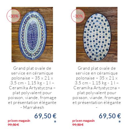
-30%
-30%
Grand plat ovale de
Grand plat ovale de
service en céramique
service en céramique
polonaise – 35 x 21 x
polonaise – 35 x 21 x
3,5 cm - 1,15 kg - 1 l –
3,5 cm - 1,15 kg - 1 l –
Ceramika Artystyczna –
Ceramika Artystyczna –
plat polyvalent pour
plat polyvalent pour
poisson, viande, fromage
poisson, viande, fromage
et présentation élégante
et présentation élégante
- Marrakesh
-
69,50 €
69,50 €
prix en magasin
prix en magasin
*
*
99,50 €
99,50 €