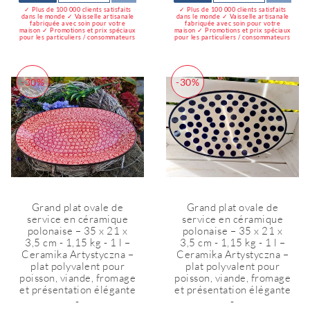
✓ Plus de 100 000 clients satisfaits
✓ Plus de 100 000 clients satisfaits
dans le monde ✓ Vaisselle artisanale
dans le monde ✓ Vaisselle artisanale
fabriquée avec soin pour votre
fabriquée avec soin pour votre
maison ✓ Promotions et prix spéciaux
maison ✓ Promotions et prix spéciaux
pour les particuliers / consommateurs
pour les particuliers / consommateurs
-30%
-30%
Grand plat ovale de
Grand plat ovale de
service en céramique
service en céramique
polonaise – 35 x 21 x
polonaise – 35 x 21 x
3,5 cm - 1,15 kg - 1 l –
3,5 cm - 1,15 kg - 1 l –
Ceramika Artystyczna –
Ceramika Artystyczna –
plat polyvalent pour
plat polyvalent pour
poisson, viande, fromage
poisson, viande, fromage
et présentation élégante
et présentation élégante
-
-