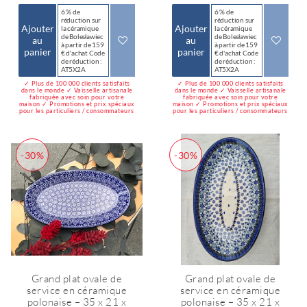
6 % de
6 % de
réduction sur
réduction sur
Ajouter
Ajouter
la céramique
la céramique
de Bolesławiec
de Bolesławiec
au
au
à partir de 159
à partir de 159
panier
panier
€ d'achat Code
€ d'achat Code
de réduction :
de réduction :
AT5X2A
AT5X2A
✓ Plus de 100 000 clients satisfaits
✓ Plus de 100 000 clients satisfaits
dans le monde ✓ Vaisselle artisanale
dans le monde ✓ Vaisselle artisanale
fabriquée avec soin pour votre
fabriquée avec soin pour votre
maison ✓ Promotions et prix spéciaux
maison ✓ Promotions et prix spéciaux
pour les particuliers / consommateurs
pour les particuliers / consommateurs
-30%
-30%
Grand plat ovale de
Grand plat ovale de
service en céramique
service en céramique
polonaise – 35 x 21 x
polonaise – 35 x 21 x