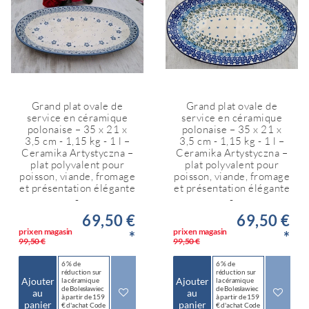
Grand plat ovale de
Grand plat ovale de
service en céramique
service en céramique
polonaise – 35 x 21 x
polonaise – 35 x 21 x
3,5 cm - 1,15 kg - 1 l –
3,5 cm - 1,15 kg - 1 l –
Ceramika Artystyczna –
Ceramika Artystyczna –
plat polyvalent pour
plat polyvalent pour
poisson, viande, fromage
poisson, viande, fromage
et présentation élégante
et présentation élégante
-
-
69,50 €
69,50 €
prix en magasin
prix en magasin
*
*
99,50 €
99,50 €
6 % de
6 % de
réduction sur
réduction sur
Ajouter
Ajouter
la céramique
la céramique
de Bolesławiec
de Bolesławiec
au
au
à partir de 159
à partir de 159
panier
panier
€ d'achat Code
€ d'achat Code