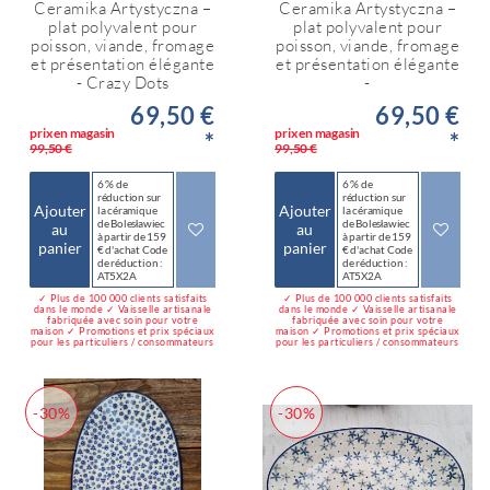
Ceramika Artystyczna –
Ceramika Artystyczna –
plat polyvalent pour
plat polyvalent pour
poisson, viande, fromage
poisson, viande, fromage
et présentation élégante
et présentation élégante
- Crazy Dots
-
69,50 €
69,50 €
prix en magasin
prix en magasin
*
*
99,50 €
99,50 €
6 % de
6 % de
réduction sur
réduction sur
Ajouter
Ajouter
la céramique
la céramique
de Bolesławiec
de Bolesławiec
au
au
à partir de 159
à partir de 159
panier
panier
€ d'achat Code
€ d'achat Code
de réduction :
de réduction :
AT5X2A
AT5X2A
✓ Plus de 100 000 clients satisfaits
✓ Plus de 100 000 clients satisfaits
dans le monde ✓ Vaisselle artisanale
dans le monde ✓ Vaisselle artisanale
fabriquée avec soin pour votre
fabriquée avec soin pour votre
maison ✓ Promotions et prix spéciaux
maison ✓ Promotions et prix spéciaux
pour les particuliers / consommateurs
pour les particuliers / consommateurs
-30%
-30%