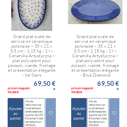
Grand plat ovale de
Grand plat ovale de
service en céramique
service en céramique
polonaise – 35 x 21 x
polonaise – 35 x 21 x
3,5 cm - 1,15 kg - 1 l –
3,5 cm - 1,15 kg - 1 l –
Ceramika Artystyczna –
Ceramika Artystyczna –
plat polyvalent pour
plat polyvalent pour
poisson, viande, fromage
poisson, viande, fromage
et présentation élégante
et présentation élégante
- Ice Stars
- Blue Diamond
69,50 €
69,50 €
prix en magasin
prix en magasin
*
*
99,50 €
99,50 €
6 % de
6 % de
réduction sur
réduction sur
Ajouter
Ajouter
la céramique
la céramique
de Bolesławiec
de Bolesławiec
au
au
à partir de 159
à partir de 159
panier
panier
€ d'achat Code
€ d'achat Code
de réduction :
de réduction :
AT5X2A
AT5X2A