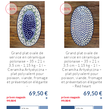
-30%
-30%
Grand plat ovale de
Grand plat ovale de
service en céramique
service en céramique
polonaise – 35 x 21 x
polonaise – 35 x 21 x
3,5 cm - 1,15 kg - 1 l –
3,5 cm - 1,15 kg - 1 l –
Ceramika Artystyczna –
Ceramika Artystyczna –
plat polyvalent pour
plat polyvalent pour
poisson, viande, fromage
poisson, viande, fromage
et présentation élégante
et présentation élégante
-
- Red heart
69,50 €
69,50 €
prix en magasin
prix en magasin
*
*
99,50 €
99,50 €
6 % de
6 % de