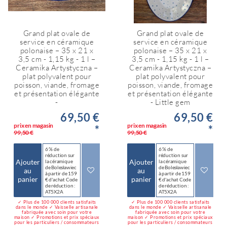
Grand plat ovale de
Grand plat ovale de
service en céramique
service en céramique
polonaise – 35 x 21 x
polonaise – 35 x 21 x
3,5 cm - 1,15 kg - 1 l –
3,5 cm - 1,15 kg - 1 l –
Ceramika Artystyczna –
Ceramika Artystyczna –
plat polyvalent pour
plat polyvalent pour
poisson, viande, fromage
poisson, viande, fromage
et présentation élégante
et présentation élégante
-
- Little gem
69,50 €
69,50 €
prix en magasin
prix en magasin
*
*
99,50 €
99,50 €
6 % de
6 % de
réduction sur
réduction sur
Ajouter
Ajouter
la céramique
la céramique
de Bolesławiec
de Bolesławiec
au
au
à partir de 159
à partir de 159
panier
panier
€ d'achat Code
€ d'achat Code
de réduction :
de réduction :
AT5X2A
AT5X2A
✓ Plus de 100 000 clients satisfaits
✓ Plus de 100 000 clients satisfaits
dans le monde ✓ Vaisselle artisanale
dans le monde ✓ Vaisselle artisanale
fabriquée avec soin pour votre
fabriquée avec soin pour votre
maison ✓ Promotions et prix spéciaux
maison ✓ Promotions et prix spéciaux
pour les particuliers / consommateurs
pour les particuliers / consommateurs