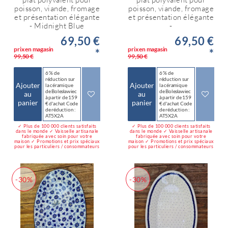
poisson, viande, fromage
poisson, viande, fromage
et présentation élégante
et présentation élégante
- Midnight Blue
-
69,50 €
69,50 €
prix en magasin
prix en magasin
*
*
99,50 €
99,50 €
6 % de
6 % de
réduction sur
réduction sur
Ajouter
Ajouter
la céramique
la céramique
de Bolesławiec
de Bolesławiec
au
au
à partir de 159
à partir de 159
panier
panier
€ d'achat Code
€ d'achat Code
de réduction :
de réduction :
AT5X2A
AT5X2A
✓ Plus de 100 000 clients satisfaits
✓ Plus de 100 000 clients satisfaits
dans le monde ✓ Vaisselle artisanale
dans le monde ✓ Vaisselle artisanale
fabriquée avec soin pour votre
fabriquée avec soin pour votre
maison ✓ Promotions et prix spéciaux
maison ✓ Promotions et prix spéciaux
pour les particuliers / consommateurs
pour les particuliers / consommateurs
-30%
-30%