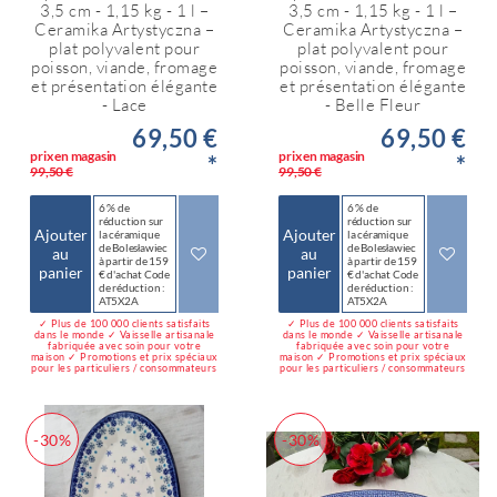
3,5 cm - 1,15 kg - 1 l –
3,5 cm - 1,15 kg - 1 l –
Ceramika Artystyczna –
Ceramika Artystyczna –
plat polyvalent pour
plat polyvalent pour
poisson, viande, fromage
poisson, viande, fromage
et présentation élégante
et présentation élégante
- Lace
- Belle Fleur
69,50 €
69,50 €
prix en magasin
prix en magasin
*
*
99,50 €
99,50 €
6 % de
6 % de
réduction sur
réduction sur
Ajouter
Ajouter
la céramique
la céramique
de Bolesławiec
de Bolesławiec
au
au
à partir de 159
à partir de 159
panier
panier
€ d'achat Code
€ d'achat Code
de réduction :
de réduction :
AT5X2A
AT5X2A
✓ Plus de 100 000 clients satisfaits
✓ Plus de 100 000 clients satisfaits
dans le monde ✓ Vaisselle artisanale
dans le monde ✓ Vaisselle artisanale
fabriquée avec soin pour votre
fabriquée avec soin pour votre
maison ✓ Promotions et prix spéciaux
maison ✓ Promotions et prix spéciaux
pour les particuliers / consommateurs
pour les particuliers / consommateurs
-30%
-30%