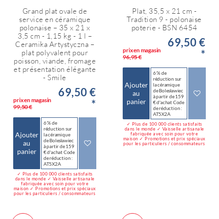
Grand plat ovale de
Plat, 35,5 x 21 cm -
service en céramique
Tradition 9 - polonaise
polonaise – 35 x 21 x
poterie - BSN 6454
3,5 cm - 1,15 kg - 1 l –
69,50 €
Ceramika Artystyczna –
prix en magasin
*
plat polyvalent pour
96,95 €
poisson, viande, fromage
et présentation élégante
6 % de
- Smile
réduction sur
Ajouter
la céramique
69,50 €
de Bolesławiec
au
à partir de 159
prix en magasin
*
panier
€ d'achat Code
99,50 €
de réduction :
AT5X2A
6 % de
✓ Plus de 100 000 clients satisfaits
réduction sur
dans le monde ✓ Vaisselle artisanale
Ajouter
fabriquée avec soin pour votre
la céramique
maison ✓ Promotions et prix spéciaux
de Bolesławiec
au
pour les particuliers / consommateurs
à partir de 159
panier
€ d'achat Code
de réduction :
AT5X2A
✓ Plus de 100 000 clients satisfaits
dans le monde ✓ Vaisselle artisanale
fabriquée avec soin pour votre
maison ✓ Promotions et prix spéciaux
pour les particuliers / consommateurs