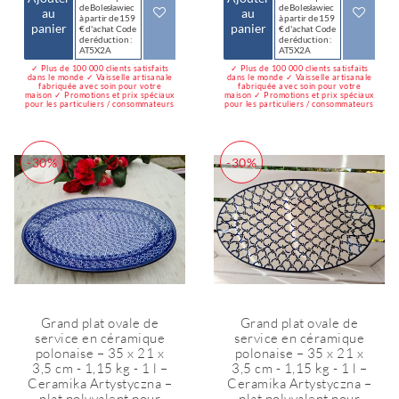
de Bolesławiec
de Bolesławiec
au
au
à partir de 159
à partir de 159
panier
panier
€ d'achat Code
€ d'achat Code
de réduction :
de réduction :
AT5X2A
AT5X2A
✓ Plus de 100 000 clients satisfaits
✓ Plus de 100 000 clients satisfaits
dans le monde ✓ Vaisselle artisanale
dans le monde ✓ Vaisselle artisanale
fabriquée avec soin pour votre
fabriquée avec soin pour votre
maison ✓ Promotions et prix spéciaux
maison ✓ Promotions et prix spéciaux
pour les particuliers / consommateurs
pour les particuliers / consommateurs
-30%
-30%
Grand plat ovale de
Grand plat ovale de
service en céramique
service en céramique
polonaise – 35 x 21 x
polonaise – 35 x 21 x
3,5 cm - 1,15 kg - 1 l –
3,5 cm - 1,15 kg - 1 l –
Ceramika Artystyczna –
Ceramika Artystyczna –
plat polyvalent pour
plat polyvalent pour