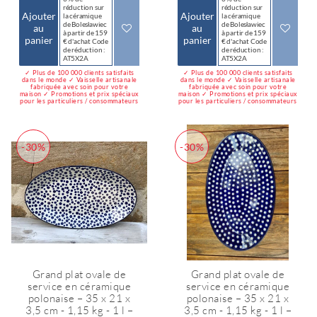
réduction sur
réduction sur
Ajouter
Ajouter
la céramique
la céramique
de Bolesławiec
de Bolesławiec
au
au
à partir de 159
à partir de 159
panier
panier
€ d'achat Code
€ d'achat Code
de réduction :
de réduction :
AT5X2A
AT5X2A
✓ Plus de 100 000 clients satisfaits
✓ Plus de 100 000 clients satisfaits
dans le monde ✓ Vaisselle artisanale
dans le monde ✓ Vaisselle artisanale
fabriquée avec soin pour votre
fabriquée avec soin pour votre
maison ✓ Promotions et prix spéciaux
maison ✓ Promotions et prix spéciaux
pour les particuliers / consommateurs
pour les particuliers / consommateurs
-30%
-30%
Grand plat ovale de
Grand plat ovale de
service en céramique
service en céramique
polonaise – 35 x 21 x
polonaise – 35 x 21 x
3,5 cm - 1,15 kg - 1 l –
3,5 cm - 1,15 kg - 1 l –