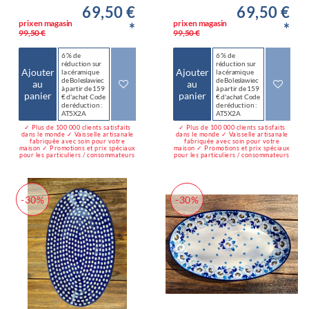
69,50 €
69,50 €
prix en magasin
prix en magasin
*
*
99,50 €
99,50 €
6 % de
6 % de
réduction sur
réduction sur
Ajouter
Ajouter
la céramique
la céramique
de Bolesławiec
de Bolesławiec
au
au
à partir de 159
à partir de 159
panier
panier
€ d'achat Code
€ d'achat Code
de réduction :
de réduction :
AT5X2A
AT5X2A
✓ Plus de 100 000 clients satisfaits
✓ Plus de 100 000 clients satisfaits
dans le monde ✓ Vaisselle artisanale
dans le monde ✓ Vaisselle artisanale
fabriquée avec soin pour votre
fabriquée avec soin pour votre
maison ✓ Promotions et prix spéciaux
maison ✓ Promotions et prix spéciaux
pour les particuliers / consommateurs
pour les particuliers / consommateurs
-30%
-30%