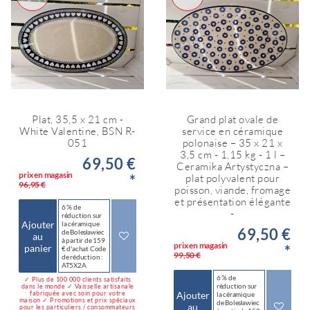
Plat, 35,5 x 21 cm -
Grand plat ovale de
White Valentine, BSN R-
service en céramique
051
polonaise – 35 x 21 x
3,5 cm - 1,15 kg - 1 l –
69,50 €
Ceramika Artystyczna –
prix en magasin
*
plat polyvalent pour
96,95 €
poisson, viande, fromage
et présentation élégante
6 % de
-
réduction sur
Ajouter
la céramique
69,50 €
de Bolesławiec
au
à partir de 159
prix en magasin
*
panier
€ d'achat Code
99,50 €
de réduction :
AT5X2A
6 % de
✓ Plus de 100 000 clients satisfaits
réduction sur
dans le monde ✓ Vaisselle artisanale
Ajouter
fabriquée avec soin pour votre
la céramique
maison ✓ Promotions et prix spéciaux
de Bolesławiec
au
pour les particuliers / consommateurs