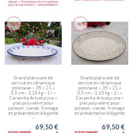
maison ✓ Promotions et prix spéciaux
pour les particuliers / consommateurs
-30%
-30%
Grand plat ovale de
Grand plat ovale de
service en céramique
service en céramique
polonaise – 35 x 21 x
polonaise – 35 x 21 x
3,5 cm - 1,15 kg - 1 l –
3,5 cm - 1,15 kg - 1 l –
Ceramika Artystyczna –
Ceramika Artystyczna –
plat polyvalent pour
plat polyvalent pour
poisson, viande, fromage
poisson, viande, fromage
et présentation élégante
et présentation élégante
-
-
69,50 €
69,50 €
prix en magasin
prix en magasin