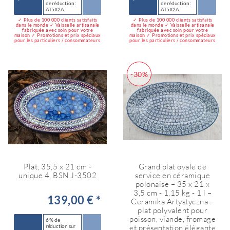
de réduction :
de réduction :
AT5X2A
AT5X2A
✓ Plus de 100 000 clients satisfaits
✓ Plus de 100 000 clients satisfaits
dans le monde ✓ Vaisselle artisanale
dans le monde ✓ Vaisselle artisanale
fabriquée avec soin pour votre
fabriquée avec soin pour votre
maison ✓ Promotions et prix spéciaux
maison ✓ Promotions et prix spéciaux
pour les particuliers / consommateurs
pour les particuliers / consommateurs
-30%
Plat, 35,5 x 21 cm -
Grand plat ovale de
unique 4, BSN J-3502
service en céramique
polonaise – 35 x 21 x
3,5 cm - 1,15 kg - 1 l –
139,00 € *
Ceramika Artystyczna –
plat polyvalent pour
poisson, viande, fromage
6 % de
réduction sur
et présentation élégante