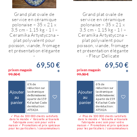
Grand plat ovale de
Grand plat ovale de
service en céramique
service en céramique
polonaise – 35 x 21 x
polonaise – 35 x 21 x
3,5 cm - 1,15 kg - 1 l –
3,5 cm - 1,15 kg - 1 l –
Ceramika Artystyczna –
Ceramika Artystyczna –
plat polyvalent pour
plat polyvalent pour
poisson, viande, fromage
poisson, viande, fromage
et présentation élégante
et présentation élégante
-
- Fleur Delicate
69,50 €
69,50 €
prix en magasin
prix en magasin
*
*
99,50 €
99,50 €
6 % de
6 % de
réduction sur
réduction sur
Ajouter
Ajouter
la céramique
la céramique
de Bolesławiec
de Bolesławiec
au
au
à partir de 159
à partir de 159
panier
panier
€ d'achat Code
€ d'achat Code
de réduction :
de réduction :
AT5X2A
AT5X2A
✓ Plus de 100 000 clients satisfaits
✓ Plus de 100 000 clients satisfaits
dans le monde ✓ Vaisselle artisanale
dans le monde ✓ Vaisselle artisanale
fabriquée avec soin pour votre
fabriquée avec soin pour votre
maison ✓ Promotions et prix spéciaux
maison ✓ Promotions et prix spéciaux
pour les particuliers / consommateurs
pour les particuliers / consommateurs