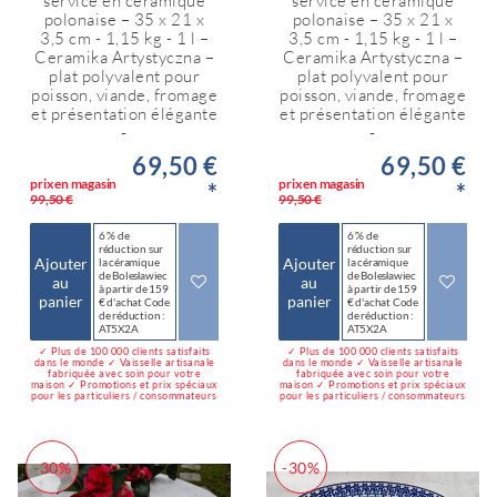
service en céramique
service en céramique
polonaise – 35 x 21 x
polonaise – 35 x 21 x
3,5 cm - 1,15 kg - 1 l –
3,5 cm - 1,15 kg - 1 l –
Ceramika Artystyczna –
Ceramika Artystyczna –
plat polyvalent pour
plat polyvalent pour
poisson, viande, fromage
poisson, viande, fromage
et présentation élégante
et présentation élégante
-
-
69,50 €
69,50 €
prix en magasin
prix en magasin
*
*
99,50 €
99,50 €
6 % de
6 % de
réduction sur
réduction sur
Ajouter
Ajouter
la céramique
la céramique
de Bolesławiec
de Bolesławiec
au
au
à partir de 159
à partir de 159
panier
panier
€ d'achat Code
€ d'achat Code
de réduction :
de réduction :
AT5X2A
AT5X2A
✓ Plus de 100 000 clients satisfaits
✓ Plus de 100 000 clients satisfaits
dans le monde ✓ Vaisselle artisanale
dans le monde ✓ Vaisselle artisanale
fabriquée avec soin pour votre
fabriquée avec soin pour votre
maison ✓ Promotions et prix spéciaux
maison ✓ Promotions et prix spéciaux
pour les particuliers / consommateurs
pour les particuliers / consommateurs
-30%
-30%