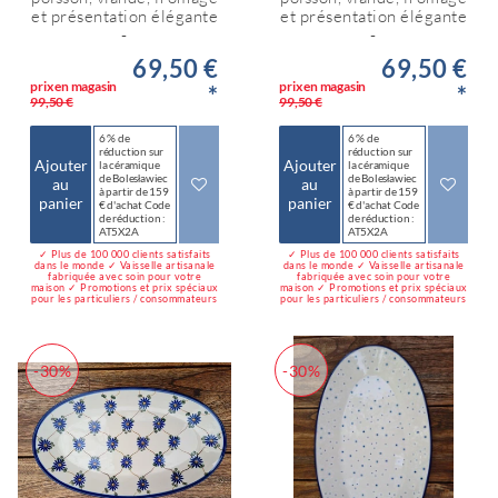
et présentation élégante
et présentation élégante
-
-
69,50 €
69,50 €
prix en magasin
prix en magasin
*
*
99,50 €
99,50 €
6 % de
6 % de
réduction sur
réduction sur
Ajouter
Ajouter
la céramique
la céramique
de Bolesławiec
de Bolesławiec
au
au
à partir de 159
à partir de 159
panier
panier
€ d'achat Code
€ d'achat Code
de réduction :
de réduction :
AT5X2A
AT5X2A
✓ Plus de 100 000 clients satisfaits
✓ Plus de 100 000 clients satisfaits
dans le monde ✓ Vaisselle artisanale
dans le monde ✓ Vaisselle artisanale
fabriquée avec soin pour votre
fabriquée avec soin pour votre
maison ✓ Promotions et prix spéciaux
maison ✓ Promotions et prix spéciaux
pour les particuliers / consommateurs
pour les particuliers / consommateurs
-30%
-30%