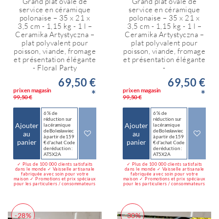
Grand plat ovale de
Grand plat ovale de
service en céramique
service en céramique
polonaise – 35 x 21 x
polonaise – 35 x 21 x
3,5 cm - 1,15 kg - 1 l –
3,5 cm - 1,15 kg - 1 l –
Ceramika Artystyczna –
Ceramika Artystyczna –
plat polyvalent pour
plat polyvalent pour
poisson, viande, fromage
poisson, viande, fromage
et présentation élégante
et présentation élégante
- Floral Party
-
69,50 €
69,50 €
prix en magasin
prix en magasin
*
*
99,50 €
99,50 €
6 % de
6 % de
réduction sur
réduction sur
Ajouter
Ajouter
la céramique
la céramique
de Bolesławiec
de Bolesławiec
au
au
à partir de 159
à partir de 159
panier
panier
€ d'achat Code
€ d'achat Code
de réduction :
de réduction :
AT5X2A
AT5X2A
✓ Plus de 100 000 clients satisfaits
✓ Plus de 100 000 clients satisfaits
dans le monde ✓ Vaisselle artisanale
dans le monde ✓ Vaisselle artisanale
fabriquée avec soin pour votre
fabriquée avec soin pour votre
maison ✓ Promotions et prix spéciaux
maison ✓ Promotions et prix spéciaux
pour les particuliers / consommateurs
pour les particuliers / consommateurs
-28%
-30%