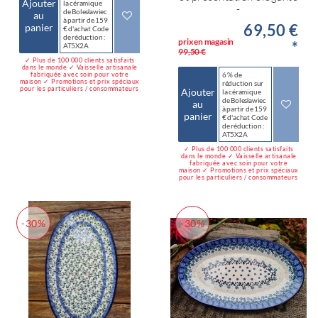
Ajouter
la céramique
-
de Bolesławiec
au
à partir de 159
69,50 €
panier
€ d'achat Code
de réduction :
prix en magasin
*
AT5X2A
99,50 €
✓ Plus de 100 000 clients satisfaits
dans le monde ✓ Vaisselle artisanale
fabriquée avec soin pour votre
6 % de
maison ✓ Promotions et prix spéciaux
réduction sur
pour les particuliers / consommateurs
Ajouter
la céramique
de Bolesławiec
au
à partir de 159
panier
€ d'achat Code
de réduction :
AT5X2A
✓ Plus de 100 000 clients satisfaits
dans le monde ✓ Vaisselle artisanale
fabriquée avec soin pour votre
maison ✓ Promotions et prix spéciaux
pour les particuliers / consommateurs
-30%
-30%