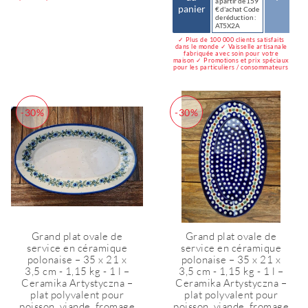
à partir de 159
panier
€ d'achat Code
de réduction :
AT5X2A
✓ Plus de 100 000 clients satisfaits
dans le monde ✓ Vaisselle artisanale
fabriquée avec soin pour votre
maison ✓ Promotions et prix spéciaux
pour les particuliers / consommateurs
-30%
-30%
Grand plat ovale de
Grand plat ovale de
service en céramique
service en céramique
polonaise – 35 x 21 x
polonaise – 35 x 21 x
3,5 cm - 1,15 kg - 1 l –
3,5 cm - 1,15 kg - 1 l –
Ceramika Artystyczna –
Ceramika Artystyczna –
plat polyvalent pour
plat polyvalent pour
poisson, viande, fromage
poisson, viande, fromage