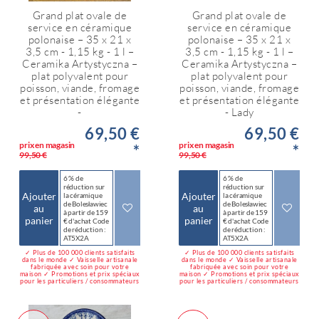
Grand plat ovale de
Grand plat ovale de
service en céramique
service en céramique
polonaise – 35 x 21 x
polonaise – 35 x 21 x
3,5 cm - 1,15 kg - 1 l –
3,5 cm - 1,15 kg - 1 l –
Ceramika Artystyczna –
Ceramika Artystyczna –
plat polyvalent pour
plat polyvalent pour
poisson, viande, fromage
poisson, viande, fromage
et présentation élégante
et présentation élégante
-
- Lady
69,50 €
69,50 €
prix en magasin
prix en magasin
*
*
99,50 €
99,50 €
6 % de
6 % de
réduction sur
réduction sur
Ajouter
Ajouter
la céramique
la céramique
de Bolesławiec
de Bolesławiec
au
au
à partir de 159
à partir de 159
panier
panier
€ d'achat Code
€ d'achat Code
de réduction :
de réduction :
AT5X2A
AT5X2A
✓ Plus de 100 000 clients satisfaits
✓ Plus de 100 000 clients satisfaits
dans le monde ✓ Vaisselle artisanale
dans le monde ✓ Vaisselle artisanale
fabriquée avec soin pour votre
fabriquée avec soin pour votre
maison ✓ Promotions et prix spéciaux
maison ✓ Promotions et prix spéciaux
pour les particuliers / consommateurs
pour les particuliers / consommateurs