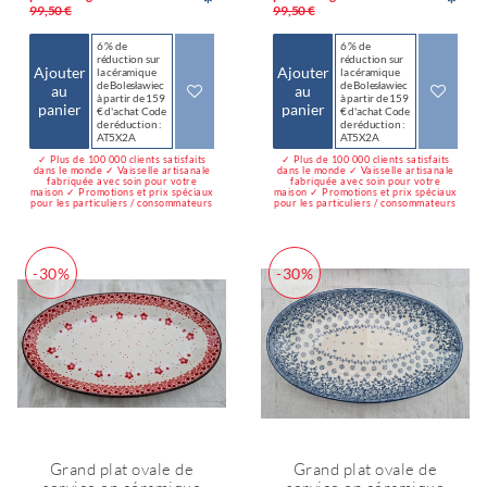
*
*
99,50 €
99,50 €
6 % de
6 % de
réduction sur
réduction sur
Ajouter
Ajouter
la céramique
la céramique
de Bolesławiec
de Bolesławiec
au
au
à partir de 159
à partir de 159
panier
panier
€ d'achat Code
€ d'achat Code
de réduction :
de réduction :
AT5X2A
AT5X2A
✓ Plus de 100 000 clients satisfaits
✓ Plus de 100 000 clients satisfaits
dans le monde ✓ Vaisselle artisanale
dans le monde ✓ Vaisselle artisanale
fabriquée avec soin pour votre
fabriquée avec soin pour votre
maison ✓ Promotions et prix spéciaux
maison ✓ Promotions et prix spéciaux
pour les particuliers / consommateurs
pour les particuliers / consommateurs
-30%
-30%
Grand plat ovale de
Grand plat ovale de