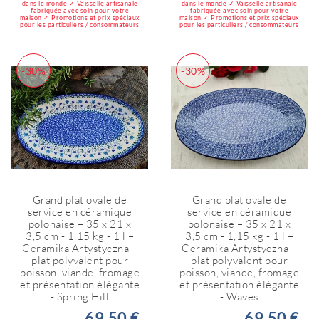
dans le monde ✓ Vaisselle artisanale
dans le monde ✓ Vaisselle artisanale
fabriquée avec soin pour votre
fabriquée avec soin pour votre
maison ✓ Promotions et prix spéciaux
maison ✓ Promotions et prix spéciaux
pour les particuliers / consommateurs
pour les particuliers / consommateurs
-30%
-30%
Grand plat ovale de
Grand plat ovale de
service en céramique
service en céramique
polonaise – 35 x 21 x
polonaise – 35 x 21 x
3,5 cm - 1,15 kg - 1 l –
3,5 cm - 1,15 kg - 1 l –
Ceramika Artystyczna –
Ceramika Artystyczna –
plat polyvalent pour
plat polyvalent pour
poisson, viande, fromage
poisson, viande, fromage
et présentation élégante
et présentation élégante
- Spring Hill
- Waves
69,50 €
69,50 €