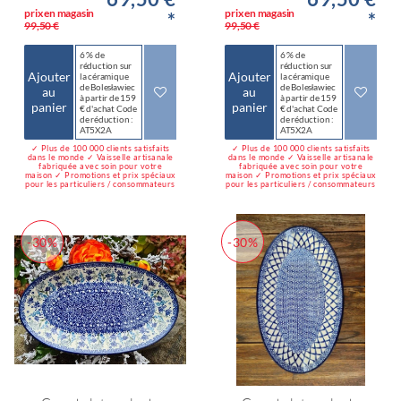
prix en magasin
prix en magasin
*
*
99,50 €
99,50 €
6 % de
6 % de
réduction sur
réduction sur
Ajouter
Ajouter
la céramique
la céramique
de Bolesławiec
de Bolesławiec
au
au
à partir de 159
à partir de 159
panier
panier
€ d'achat Code
€ d'achat Code
de réduction :
de réduction :
AT5X2A
AT5X2A
✓ Plus de 100 000 clients satisfaits
✓ Plus de 100 000 clients satisfaits
dans le monde ✓ Vaisselle artisanale
dans le monde ✓ Vaisselle artisanale
fabriquée avec soin pour votre
fabriquée avec soin pour votre
maison ✓ Promotions et prix spéciaux
maison ✓ Promotions et prix spéciaux
pour les particuliers / consommateurs
pour les particuliers / consommateurs
-30%
-30%