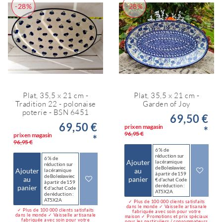
-28%
-28%
Plat, 35,5 x 21 cm -
Plat, 35,5 x 21 cm -
Tradition 22 - polonaise
Garden of Joy
poterie - BSN 6451
69,50 €
69,50 €
prix en magasin
*
96,95 €
prix en magasin
*
96,95 €
6 % de
réduction sur
6 % de
Ajouter
la céramique
réduction sur
de Bolesławiec
Ajouter
au
la céramique
à partir de 159
de Bolesławiec
au
panier
€ d'achat Code
à partir de 159
de réduction :
panier
€ d'achat Code
AT5X2A
de réduction :
AT5X2A
✓ Plus de 100 000 clients satisfaits
dans le monde ✓ Vaisselle artisanale
✓ Plus de 100 000 clients satisfaits
fabriquée avec soin pour votre
dans le monde ✓ Vaisselle artisanale
maison ✓ Promotions et prix spéciaux
fabriquée avec soin pour votre
pour les particuliers / consommateurs