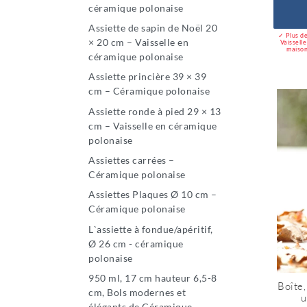
céramique polonaise
Assiette de sapin de Noël 20
✓ Plus de
× 20 cm – Vaisselle en
Vaissell
maison
céramique polonaise
Assiette princière 39 × 39
cm – Céramique polonaise
Assiette ronde à pied 29 × 13
cm – Vaisselle en céramique
polonaise
Assiettes carrées –
Céramique polonaise
Assiettes Plaques Ø 10 cm –
Céramique polonaise
L`assiette à fondue/apéritif,
Ø 26 cm - céramique
polonaise
950 ml, 17 cm hauteur 6,5-8
Boîte,
cm, Bols modernes et
u
élégants de Céramique