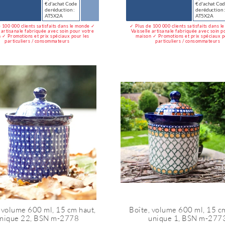
€ d'achat Code
€ d'achat Co
de réduction :
de réduction 
AT5X2A
AT5X2A
 100 000 clients satisfaits dans le monde ✓
✓ Plus de 100 000 clients satisfaits dans 
e artisanale fabriquée avec soin pour votre
Vaisselle artisanale fabriquée avec soin p
 ✓ Promotions et prix spéciaux pour les
maison ✓ Promotions et prix spéciaux p
particuliers / consommateurs
particuliers / consommateurs
 volume 600 ml, 15 cm haut,
Boîte, volume 600 ml, 15 c
nique 22, BSN m-2778
unique 1, BSN m-277