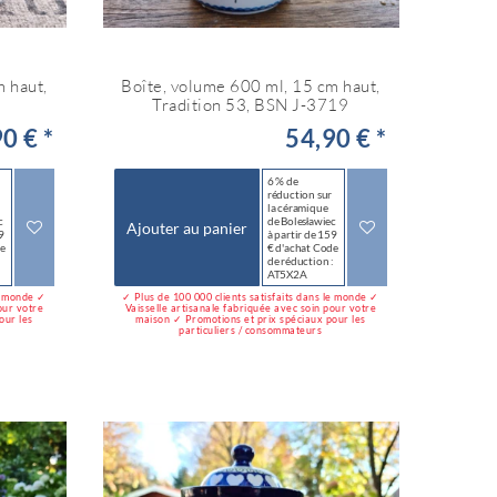
m haut,
Boîte, volume 600 ml, 15 cm haut,
Tradition 53, BSN J-3719
0 € *
54,90 € *
6 % de
réduction sur
la céramique
c
de Bolesławiec
Ajouter au panier
9
à partir de 159
de
€ d'achat Code
:
de réduction :
AT5X2A
le monde ✓
✓ Plus de 100 000 clients satisfaits dans le monde ✓
our votre
Vaisselle artisanale fabriquée avec soin pour votre
our les
maison ✓ Promotions et prix spéciaux pour les
particuliers / consommateurs