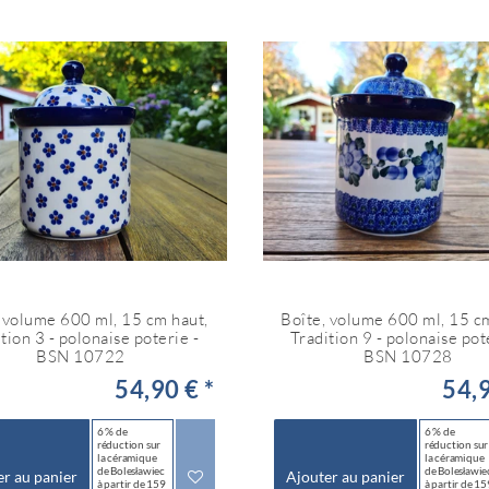
 volume 600 ml, 15 cm haut,
Boîte, volume 600 ml, 15 c
tion 3 - polonaise poterie -
Tradition 9 - polonaise pot
BSN 10722
BSN 10728
54,90 € *
54,9
6 % de
6 % de
réduction sur
réduction sur
la céramique
la céramique
de Bolesławiec
de Bolesławie
er au panier
Ajouter au panier
à partir de 159
à partir de 15