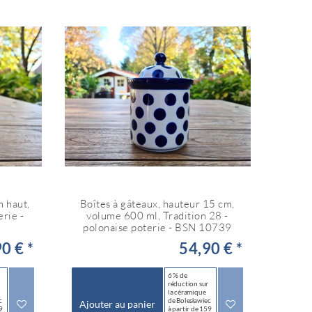
m haut,
Boîtes à gâteaux, hauteur 15 cm,
erie -
volume 600 ml, Tradition 28 -
polonaise poterie - BSN 10739
0 € *
54,90 € *
6 % de
réduction sur
la céramique
c
de Bolesławiec
Ajouter au panier
9
à partir de 159