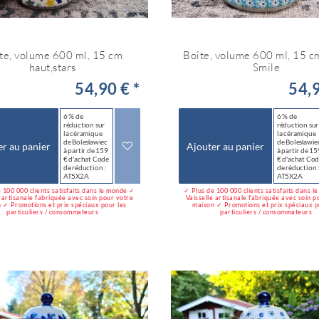
te, volume 600 ml, 15 cm
Boîte, volume 600 ml, 15 c
haut,stars
Smile
54,90 € *
54,9
6 % de
6 % de
réduction sur
réduction sur
la céramique
la céramique
de Bolesławiec
de Bolesławie
er au panier
Ajouter au panier
à partir de 159
à partir de 15
€ d'achat Code
€ d'achat Co
de réduction :
de réduction 
AT5X2A
AT5X2A
 100 000 clients satisfaits dans le monde ✓
✓ Plus de 100 000 clients satisfaits dans 
e artisanale fabriquée avec soin pour votre
Vaisselle artisanale fabriquée avec soin p
 ✓ Promotions et prix spéciaux pour les
maison ✓ Promotions et prix spéciaux p
particuliers / consommateurs
particuliers / consommateurs