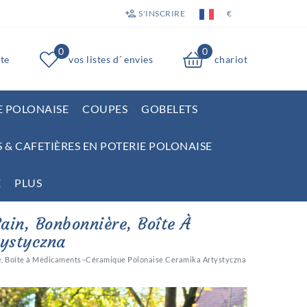
S'INSCRIRE
€
0
0
te
vos listes d´ envies
chariot
E POLONAISE
COUPES
GOBELETS
S & CAFETIÈRES EN POTERIE POLONAISE
E
PLUS
ain, Bonbonnière, Boîte À
ystyczna
ère, Boîte à Médicaments–Céramique Polonaise Ceramika Artystyczna