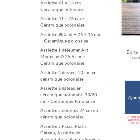
Assiette 41 × 14 cm –
Céramique polonaise
Assiette 41 × 26 cm –
Céramique polonaise
Assiette 900 ml – 26 × 16 cm
– Céramique polonaise
Assiette à déjeuner Art
Boîte,
Moderne Ø 25,5 cm –
Tradi
Céramique polonaise
Assiette à dessert 20 cm en
céramique polonaise
Assiette à gâteau en
céramique polonaise 33/30
Ajout
cm - Céramique Polonaise
Assiette à nouilles 24 cm en
céramique polonaise
✓ Plus de
Vaissell
maison
Assiette à Pizza, Plat à
Gâteau, Assiette de
Présentation, Plat de Service