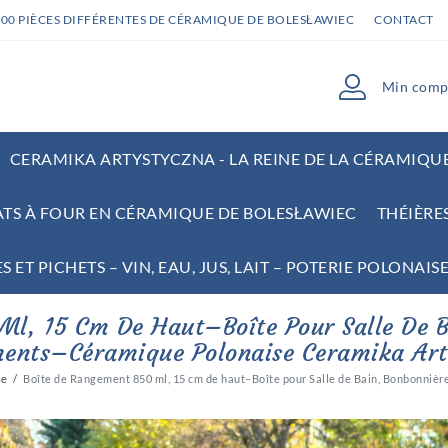
000 PIÈCES DIFFÉRENTES DE CÉRAMIQUE DE BOLESŁAWIEC
CONTACT
Min comp
CERAMIKA ARTYSTYCZNA - LA REINE DE LA CÉRAMIQU
ATS À FOUR EN CÉRAMIQUE DE BOLESŁAWIEC
THÉIÈRE
 ET PICHETS – VIN, EAU, JUS, LAIT – POTERIE POLONAIS
l, 15 Cm De Haut–Boîte Pour Salle De B
ents–Céramique Polonaise Ceramika Art
se
Boîte de Rangement 850 ml, 15 cm de haut–Boîte pour Salle de Bain, Bonbonni