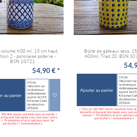
 volume 600 ml, 15 cm haut,
Boîte de gâteaux secs, 1
tion 2 - polonaise poterie -
600ml, Trad.20, BSN 10
BSN 10721
54,9
54,90 € *
6 % de
réduction sur
6 % de
la céramique
réduction sur
de Bolesławie
Ajouter au panier
la céramique
à partir de 15
de Bolesławiec
er au panier
€ d'achat Co
à partir de 159
de réduction 
€ d'achat Code
AT5X2A
de réduction :
AT5X2A
✓ Plus de 100 000 clients satisfaits dans 
Vaisselle artisanale fabriquée avec soin p
 100 000 clients satisfaits dans le monde ✓
maison ✓ Promotions et prix spéciaux p
e artisanale fabriquée avec soin pour votre
particuliers / consommateurs
 ✓ Promotions et prix spéciaux pour les
particuliers / consommateurs