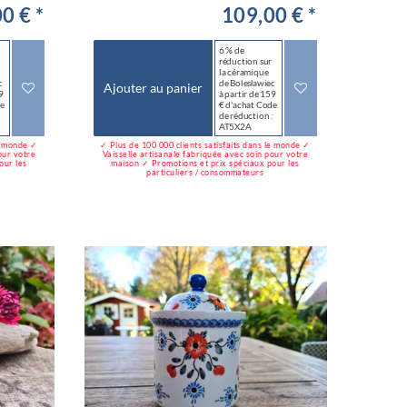
0 € *
109,00 € *
6 % de
réduction sur
la céramique
c
de Bolesławiec
Ajouter au panier
9
à partir de 159
de
€ d'achat Code
:
de réduction :
AT5X2A
le monde ✓
✓ Plus de 100 000 clients satisfaits dans le monde ✓
our votre
Vaisselle artisanale fabriquée avec soin pour votre
our les
maison ✓ Promotions et prix spéciaux pour les
particuliers / consommateurs