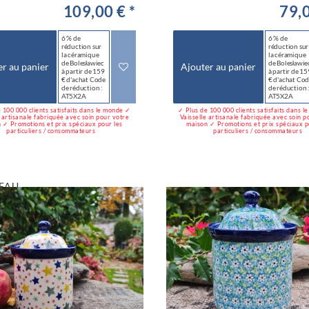
109,00 € *
79,0
6 % de
6 % de
réduction sur
réduction sur
la céramique
la céramique
de Bolesławiec
de Bolesławie
er au panier
Ajouter au panier
à partir de 159
à partir de 15
€ d'achat Code
€ d'achat Co
de réduction :
de réduction 
AT5X2A
AT5X2A
 100 000 clients satisfaits dans le monde ✓
✓ Plus de 100 000 clients satisfaits dans 
e artisanale fabriquée avec soin pour votre
Vaisselle artisanale fabriquée avec soin p
 ✓ Promotions et prix spéciaux pour les
maison ✓ Promotions et prix spéciaux p
particuliers / consommateurs
particuliers / consommateurs
EAU