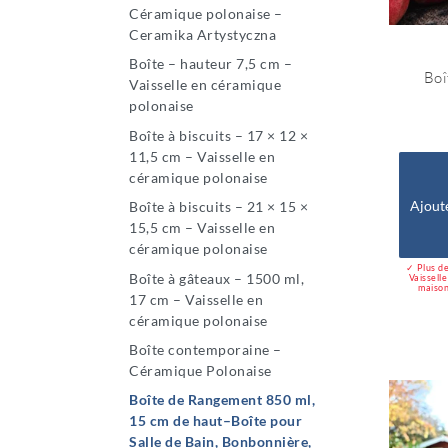
Céramique polonaise –
Ceramika Artystyczna
Boîte – hauteur 7,5 cm –
Boî
Vaisselle en céramique
polonaise
Boîte à biscuits – 17 × 12 ×
11,5 cm – Vaisselle en
céramique polonaise
Ajout
Boîte à biscuits – 21 × 15 ×
15,5 cm – Vaisselle en
céramique polonaise
✓ Plus de
Boîte à gâteaux – 1500 ml,
Vaissell
maison
17 cm – Vaisselle en
céramique polonaise
Boîte contemporaine –
Céramique Polonaise
Boîte de Rangement 850 ml,
15 cm de haut–Boîte pour
Salle de Bain, Bonbonnière,