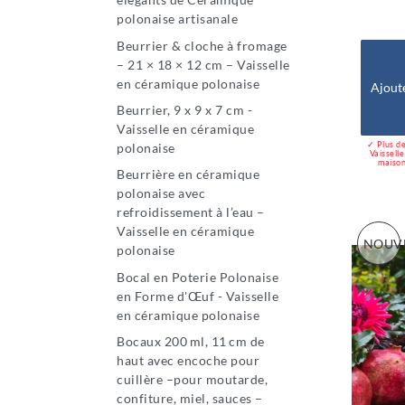
polonaise artisanale
Beurrier & cloche à fromage
– 21 × 18 × 12 cm – Vaisselle
en céramique polonaise
Ajout
Beurrier, 9 x 9 x 7 cm -
Vaisselle en céramique
✓ Plus de
polonaise
Vaissell
maison
Beurrière en céramique
polonaise avec
refroidissement à l’eau –
Vaisselle en céramique
NOUV
polonaise
Bocal en Poterie Polonaise
en Forme d'Œuf - Vaisselle
en céramique polonaise
Bocaux 200 ml, 11 cm de
haut avec encoche pour
cuillère –pour moutarde,
confiture, miel, sauces –