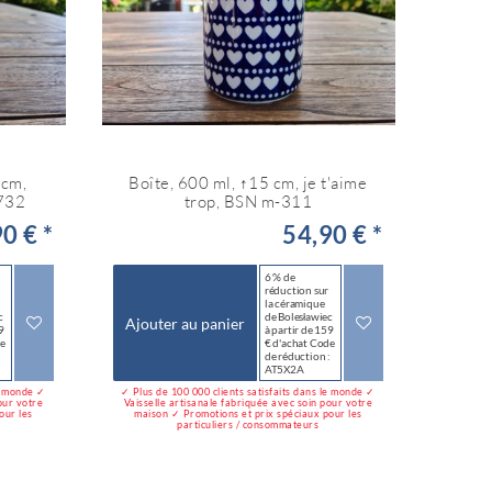
5cm,
Boîte, 600 ml, ↑15 cm, je t'aime
732
trop, BSN m-311
0 € *
54,90 € *
6 % de
réduction sur
la céramique
c
de Bolesławiec
Ajouter au panier
9
à partir de 159
de
€ d'achat Code
:
de réduction :
AT5X2A
le monde ✓
✓ Plus de 100 000 clients satisfaits dans le monde ✓
our votre
Vaisselle artisanale fabriquée avec soin pour votre
our les
maison ✓ Promotions et prix spéciaux pour les
particuliers / consommateurs