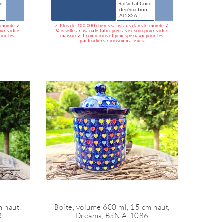
de
€ d'achat Code
:
de réduction :
AT5X2A
le monde ✓
✓ Plus de 100 000 clients satisfaits dans le monde ✓
our votre
Vaisselle artisanale fabriquée avec soin pour votre
our les
maison ✓ Promotions et prix spéciaux pour les
particuliers / consommateurs
m haut,
Boîte, volume 600 ml, 15 cm haut,
3
Dreams, BSN A-1086