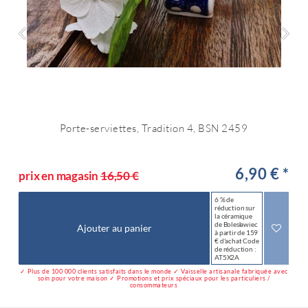
Porte-serviettes, Tradition 4, BSN 2459
6,90 € *
prix en magasin
16,50 €
6 % de
réduction sur
la céramique
de Bolesławiec
Ajouter au panier
à partir de 159
€ d'achat Code
de réduction :
AT5X2A
✓ Plus de 100 000 clients satisfaits dans le monde ✓ Vaisselle artisanale fabriquée avec
soin pour votre maison ✓ Promotions et prix spéciaux pour les particuliers /
consommateurs