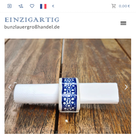
€
0,00 €