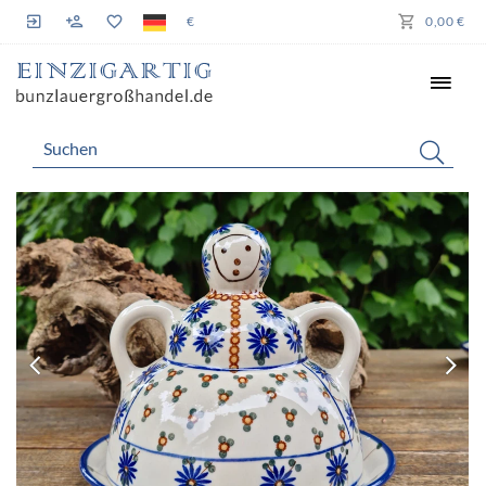
€
0,00 €