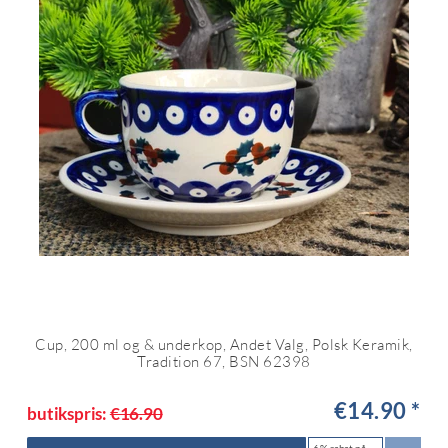
Cup, 200 ml og & underkop, Andet Valg, Polsk Keramik,
Tradition 67, BSN 62398
€14.90 *
butikspris:
€16.90