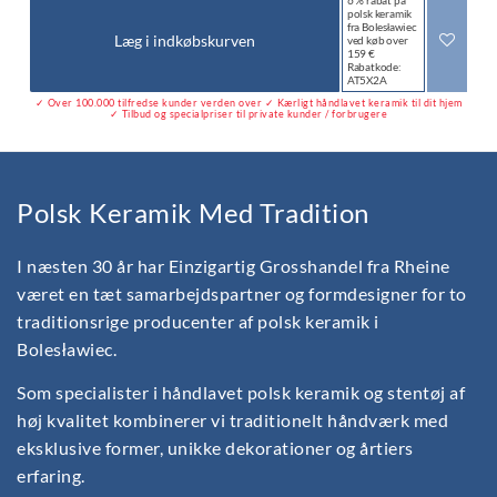
6 % rabat på
polsk keramik
fra Bolesławiec
Læg i indkøbskurven
ved køb over
159 €
Rabatkode:
AT5X2A
✓ Over 100.000 tilfredse kunder verden over ✓ Kærligt håndlavet keramik til dit hjem
✓ Tilbud og specialpriser til private kunder / forbrugere
Polsk Keramik Med Tradition
I næsten 30 år har Einzigartig Grosshandel fra Rheine
været en tæt samarbejdspartner og formdesigner for to
traditionsrige producenter af polsk keramik i
Bolesławiec.
Som specialister i håndlavet polsk keramik og stentøj af
høj kvalitet kombinerer vi traditionelt håndværk med
eksklusive former, unikke dekorationer og årtiers
erfaring.