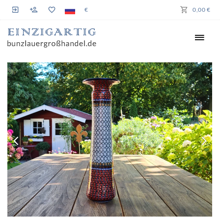
€
0,00 €