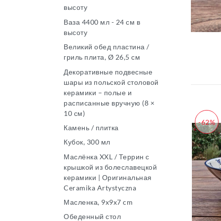
высоту
Ваза 4400 мл - 24 см в
высоту
Великий обед пластина /
гриль плита, Ø 26,5 см
Декоративные подвесные
шары из польской столовой
керамики – полые и
расписанные вручную (8 ×
10 см)
-62%
Камень / плитка
Кубок, 300 мл
Маслёнка XXL / Террин с
крышкой из болеславецкой
керамики | Оригинальная
Ceramika Artystyczna
Масленка, 9x9x7 cm
Обеденный стол