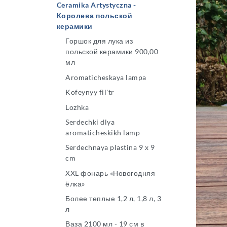
Ceramika Artystyczna -
Королева польской
керамики
Горшок для лука из
польской керамики 900,00
мл
Aromaticheskaya lampa
Kofeynyy fil'tr
Lozhka
Serdechki dlya
aromaticheskikh lamp
Serdechnaya plastina 9 x 9
cm
XXL фонарь «Новогодняя
ёлка»
Более теплые 1,2 л, 1,8 л, 3
л
Ваза 2100 мл - 19 см в