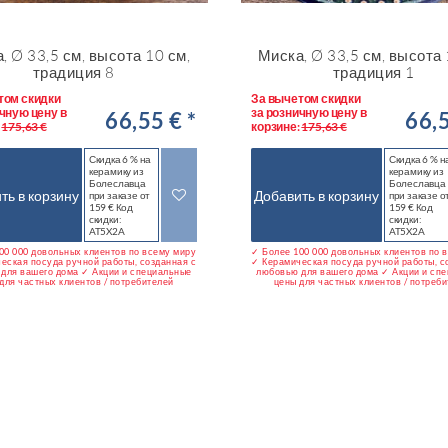
, Ø 33,5 см, высота 10 см,
Миска, Ø 33,5 см, высота 
традиция 8
традиция 1
том скидки
За вычетом скидки
чную цену в
за розничную цену в
66,55 € *
66,5
:
175,63 €
корзине:
175,63 €
Скидка 6 % на
Скидка 6 % н
керамику из
керамику из
Болеславца
Болеславца
ть в корзину
Добавить в корзину
при заказе от
при заказе о
159 € Код
159 € Код
скидки:
скидки:
AT5X2A
AT5X2A
00 000 довольных клиентов по всему миру
✓ Более 100 000 довольных клиентов по 
еская посуда ручной работы, созданная с
✓ Керамическая посуда ручной работы, с
для вашего дома ✓ Акции и специальные
любовью для вашего дома ✓ Акции и сп
для частных клиентов / потребителей
цены для частных клиентов / потреб