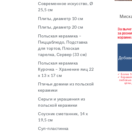
Современное искусство, Ø
25,5 см
Миска
Плиты, диаметр 10 см
Плиты, диаметр 20 см
За выче
за розни
Польская керамика –
корзине
Пиццаблюдо, Подставка
для тортов, Плоская
тарелка, Сервер (33 см)
Добави
Польская керамика
Курочка – Хранение яиц 22
✓ Более 1
x 13 x 17 см
✓ Керамич
любовью 
цены 
Птичьи домики из польской
керамики
Серьги и украшения из
польской керамики
Соусник сметанник, 14 x
19,5 см
Суп-пластинка