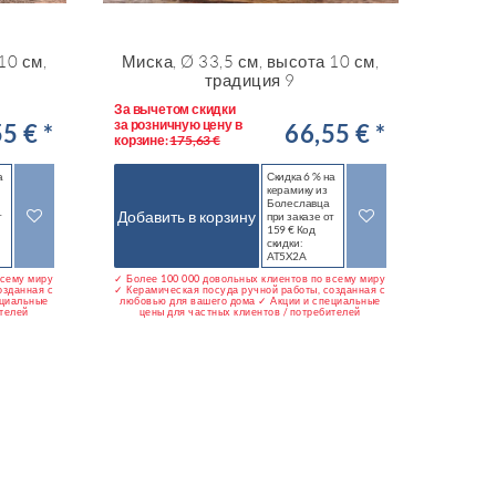
10 см,
Миска, Ø 33,5 см, высота 10 см,
традиция 9
За вычетом скидки
за розничную цену в
5 € *
66,55 € *
корзине:
175,63 €
а
Скидка 6 % на
керамику из
Болеславца
Добавить в корзину
т
при заказе от
159 € Код
скидки:
AT5X2A
всему миру
✓ Более 100 000 довольных клиентов по всему миру
озданная с
✓ Керамическая посуда ручной работы, созданная с
ециальные
любовью для вашего дома ✓ Акции и специальные
ителей
цены для частных клиентов / потребителей