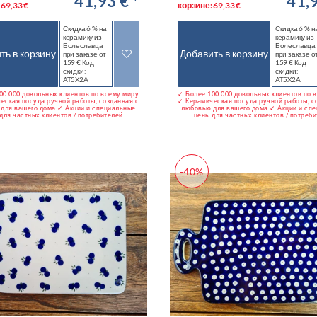
41,93 € *
41,9
:
69,33 €
корзине:
69,33 €
Скидка 6 % на
Скидка 6 % н
керамику из
керамику из
Болеславца
Болеславца
ть в корзину
Добавить в корзину
при заказе от
при заказе о
159 € Код
159 € Код
скидки:
скидки:
AT5X2A
AT5X2A
00 000 довольных клиентов по всему миру
✓ Более 100 000 довольных клиентов по 
еская посуда ручной работы, созданная с
✓ Керамическая посуда ручной работы, с
для вашего дома ✓ Акции и специальные
любовью для вашего дома ✓ Акции и сп
для частных клиентов / потребителей
цены для частных клиентов / потреб
-40%