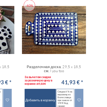
-40%
x 18,5
Разделочная доска, 29,5 x 18,5
см, I you too
За вычетом скидки
за розничную цену в
3 € *
41,93 € *
корзине:
69,33 €
а
Скидка 6 % на
керамику из
Болеславца
Добавить в корзину
т
при заказе от
159 € Код
скидки: