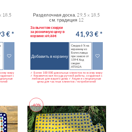
x 18,5
Разделочная доска, 29,5 x 18,5
см, традиция 12
За вычетом скидки
за розничную цену в
3 € *
41,93 € *
корзине:
69,33 €
а
Скидка 6 % на
керамику из
Болеславца
Добавить в корзину
т
при заказе от
159 € Код
скидки:
AT5X2A
всему миру
✓ Более 100 000 довольных клиентов по всему миру
озданная с
✓ Керамическая посуда ручной работы, созданная с
ециальные
любовью для вашего дома ✓ Акции и специальные
ителей
цены для частных клиентов / потребителей
-40%