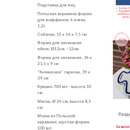
Подставка для яиц
✓ Более 1
✓ Керамич
Польская керамика форма
любовью 
цены 
для маффинов, 6 ячеек,
1,2L
Собачка, 15 x 16 x 7,5 см
-40%
Форма для запекания
яблок, Ø12см, ↑12см
Форма для запекания, 36 x
21,5 x 9 см
"Княжеская" тарелка, 39 x
39 см
Кувшин 700 мл - высота 10
см
Миска, Ø 24 см, высота 8,5
см
Разде
Мокка из Польской
керамики, круглая форма,
За выче
500 мл