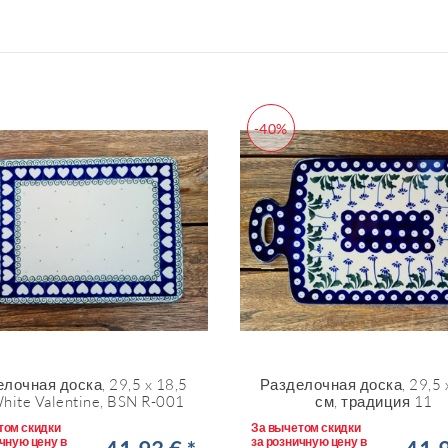
-40%
лочная доска, 29,5 x 18,5
Разделочная доска, 29,5 
hite Valentine, BSN R-001
см, традиция 11
том скидки
За вычетом скидки
чную цену в
за розничную цену в