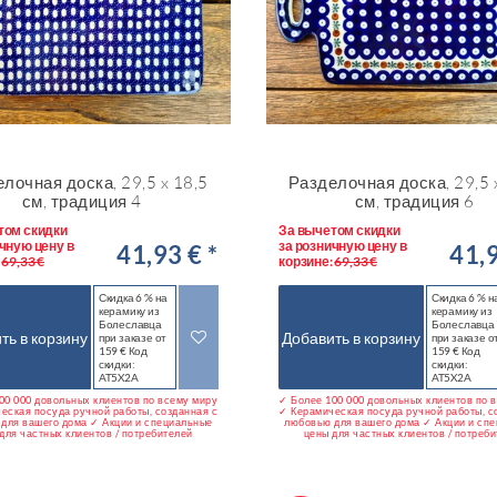
лочная доска, 29,5 x 18,5
Разделочная доска, 29,5 
см, традиция 4
см, традиция 6
том скидки
За вычетом скидки
чную цену в
за розничную цену в
41,93 € *
41,9
:
69,33 €
корзине:
69,33 €
Скидка 6 % на
Скидка 6 % н
керамику из
керамику из
Болеславца
Болеславца
ть в корзину
Добавить в корзину
при заказе от
при заказе о
159 € Код
159 € Код
скидки:
скидки:
AT5X2A
AT5X2A
00 000 довольных клиентов по всему миру
✓ Более 100 000 довольных клиентов по 
еская посуда ручной работы, созданная с
✓ Керамическая посуда ручной работы, с
для вашего дома ✓ Акции и специальные
любовью для вашего дома ✓ Акции и сп
для частных клиентов / потребителей
цены для частных клиентов / потреб