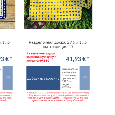
x 18,5
Разделочная доска, 29,5 x 18,5
см, традиция 20
За вычетом скидки
за розничную цену в
3 € *
41,93 € *
корзине:
69,33 €
а
Скидка 6 % на
керамику из
Болеславца
Добавить в корзину
т
при заказе от
159 € Код
скидки:
AT5X2A
всему миру
✓ Более 100 000 довольных клиентов по всему миру
озданная с
✓ Керамическая посуда ручной работы, созданная с
ециальные
любовью для вашего дома ✓ Акции и специальные
ителей
цены для частных клиентов / потребителей