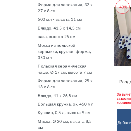
Форма для запекания, 32 x
-40%
27 x 8 см
500 мл - высота 11 см
Блюдо, 41,5 x 14,5 см
ваза, высота 25 см
Мокка из польской
керамики, круглая форма,
350 мл
Польская керамическая
чаша, Ø 17 см, высота 7 см
Форма для запекания, 25 x
Разде
18 x 6 см
За выче
Блюдо, 41 x 26,5 см
за розни
корзине
Большая кружка, ок. 450 мл
Кувшин, 0,5 л, высота 9 см
Миска, Ø 20 см, высота 8,5
Добави
см