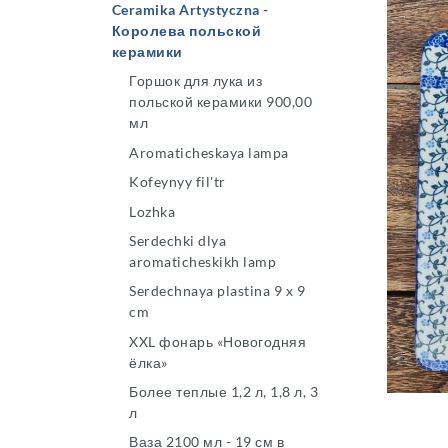
Ceramika Artystyczna -
Королева польской
керамики
Горшок для лука из
польской керамики 900,00
мл
Aromaticheskaya lampa
Kofeynyy fil'tr
Lozhka
Serdechki dlya
aromaticheskikh lamp
Serdechnaya plastina 9 x 9
cm
XXL фонарь «Новогодняя
ёлка»
Более теплые 1,2 л, 1,8 л, 3
л
Ваза 2100 мл - 19 см в