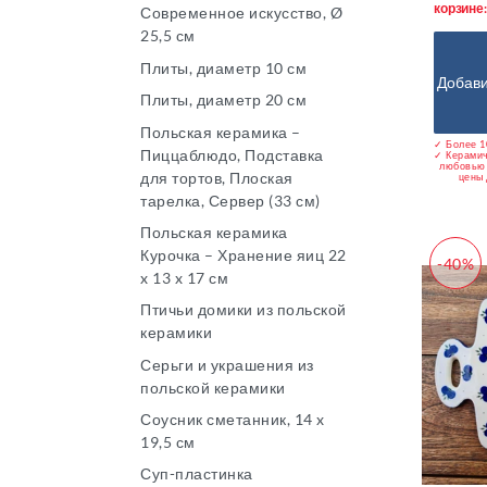
корзине
Современное искусство, Ø
25,5 см
Плиты, диаметр 10 см
Добави
Плиты, диаметр 20 см
Польская керамика –
✓ Более 1
Пиццаблюдо, Подставка
✓ Керамич
любовью 
для тортов, Плоская
цены 
тарелка, Сервер (33 см)
Польская керамика
Курочка – Хранение яиц 22
-40%
x 13 x 17 см
Птичьи домики из польской
керамики
Серьги и украшения из
польской керамики
Соусник сметанник, 14 x
19,5 см
Суп-пластинка