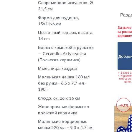
Современное искусство, Ø
21,5 см
Разде
Форма для пудинга,
15x11x6 см
За выче
за розни
Цветочный горшок, высота
корзине
14 сm
Банка с крышкой и ручками
— Ceramika Artystyczna
Добави
(Польская керамика)
Мыльница, квадрат
✓ Более 1
✓ Керамич
Маленькая чашка 160 мл
любовью 
цены 
без ручки - 6,5 x 7,7 мл -
190 г
блюдо, ок. 26 x 16 см
-40%
Жаропрочные формы из
польской керамики
Маленькие порционные
миски 220 мл – 9,3 x 4,7 см