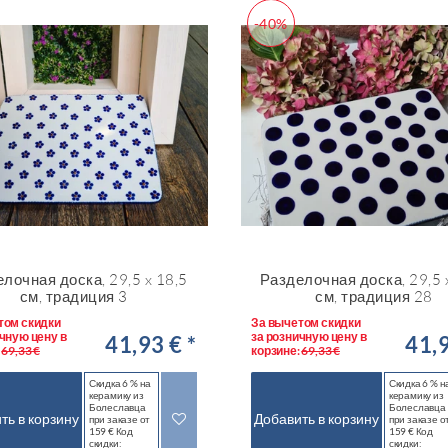
-40%
лочная доска, 29,5 x 18,5
Разделочная доска, 29,5 
см, традиция 3
см, традиция 28
том скидки
За вычетом скидки
чную цену в
за розничную цену в
41,93 € *
41,9
:
69,33 €
корзине:
69,33 €
Скидка 6 % на
Скидка 6 % н
керамику из
керамику из
Болеславца
Болеславца
ть в корзину
Добавить в корзину
при заказе от
при заказе о
159 € Код
159 € Код
скидки:
скидки: