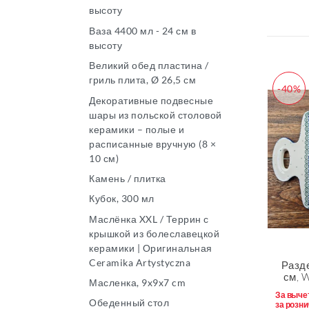
высоту
Ваза 4400 мл - 24 см в
высоту
Великий обед пластина /
гриль плита, Ø 26,5 см
-40%
Декоративные подвесные
шары из польской столовой
керамики – полые и
расписанные вручную (8 ×
10 см)
Камень / плитка
Кубок, 300 мл
Маслёнка XXL / Террин с
крышкой из болеславецкой
керамики | Оригинальная
Ceramika Artystyczna
Разде
см, W
Масленка, 9x9x7 cm
За выче
Обеденный стол
за розни