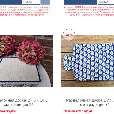
AT5X2A
AT5X2A
00 000 довольных клиентов по всему миру
✓ Более 100 000 довольных клиентов по 
еская посуда ручной работы, созданная с
✓ Керамическая посуда ручной работы, с
для вашего дома ✓ Акции и специальные
любовью для вашего дома ✓ Акции и сп
для частных клиентов / потребителей
цены для частных клиентов / потреб
-40%
лочная доска, 29,5 x 18,5
Разделочная доска, 29,5 
см, традиция 26
см, традиция 31
том скидки
За вычетом скидки