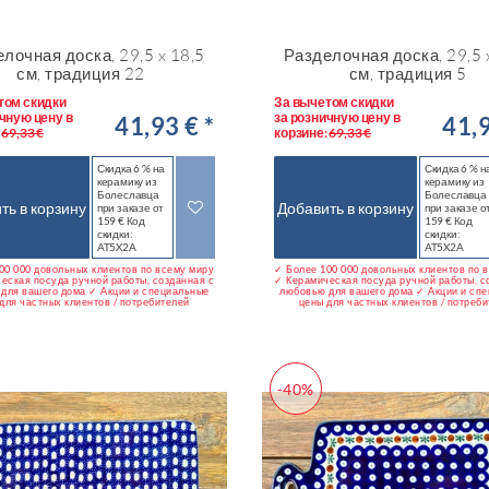
лочная доска, 29,5 x 18,5
Разделочная доска, 29,5 
см, традиция 22
см, традиция 5
том скидки
За вычетом скидки
чную цену в
за розничную цену в
41,93 € *
41,9
:
69,33 €
корзине:
69,33 €
Скидка 6 % на
Скидка 6 % н
керамику из
керамику из
Болеславца
Болеславца
ть в корзину
Добавить в корзину
при заказе от
при заказе о
159 € Код
159 € Код
скидки:
скидки:
AT5X2A
AT5X2A
00 000 довольных клиентов по всему миру
✓ Более 100 000 довольных клиентов по 
еская посуда ручной работы, созданная с
✓ Керамическая посуда ручной работы, с
для вашего дома ✓ Акции и специальные
любовью для вашего дома ✓ Акции и сп
для частных клиентов / потребителей
цены для частных клиентов / потреб
-40%