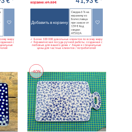
3 € *
41,93 € *
корзине:
69,33 €
а
Скидка 6 % на
керамику из
Болеславца
Добавить в корзину
т
при заказе от
159 € Код
скидки:
AT5X2A
всему миру
✓ Более 100 000 довольных клиентов по всему миру
озданная с
✓ Керамическая посуда ручной работы, созданная с
ециальные
любовью для вашего дома ✓ Акции и специальные
ителей
цены для частных клиентов / потребителей
-40%