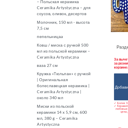
– Польская керамика
Ceramika Artystyczna – для
соусов, оливок, десертов
Молочник, 150 мл - высота
7,5 см
пепельницаa
Ковш / миска с ручкой 500
Разде
мл из польской керамики –
Ceramika Artystyczna
За выче
за розни
ваза 27 см
корзине
Кружка «Тюльпан» с ручкой
| Оригинальная
болеславецкая керамика |
Добави
Ceramika Artystyczna |
около 340 мл
✓ Более 1
Миски из польской
✓ Керамич
любовью 
керамики 14 x 5,9 см, 600
цены 
мл, 380 g – Ceramika
Artystyczna