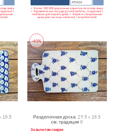
AT5X2A
всему миру
✓ Более 100 000 довольных клиентов по всему миру
озданная с
✓ Керамическая посуда ручной работы, созданная с
ециальные
любовью для вашего дома ✓ Акции и специальные
ителей
цены для частных клиентов / потребителей
-40%
x 18,5
Разделочная доска, 29,5 x 18,5
см, традиция 8
За вычетом скидки