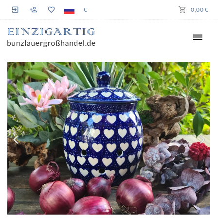
€
0,00 €