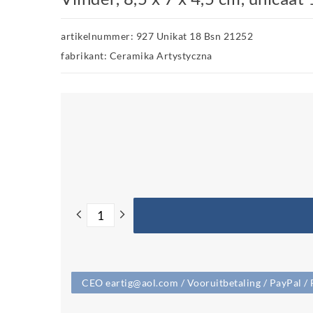
artikelnummer: 927 Unikat 18 Bsn 21252
fabrikant: Ceramika Artystyczna
CEO eartig@aol.com / Vooruitbetaling / PayPal / 