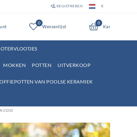
REGISTREREN
€
0
0
unt
Wensenlijst
Kar
BOTERVLOOTJES
MOKKEN
POTTEN
UITVERKOOP
KOFFIEPOTTEN VAN POOLSE KERAMIEK
BSN 21252