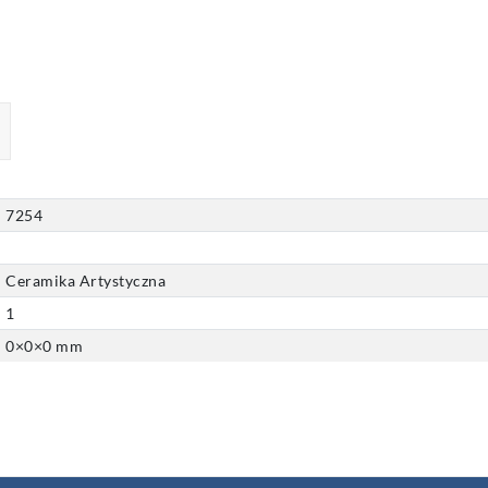
7254
Ceramika Artystyczna
1
0
×
0
×
0
mm