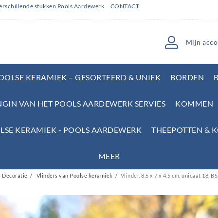
erschillende stukken Pools Aardewerk
CONTACT
Mijn acco
POOLSE KERAMIEK – GESORTEERD & UNIEK
BORDEN
NGIN VAN HET POOLS AARDEWERK SERVIES
KOMMEN
LSE KERAMIEK - POOLS AARDEWERK
THEEPOTTEN & 
MEER
Decoratie
Vlinders van Poolse keramiek
Vlinder, 8,5 x 7 x 4,5 cm, unicaat 18, 