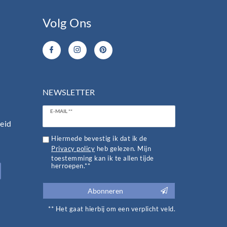
Volg Ons
NEWSLETTER
Ceres::Template.newsletterHoneypotLabel
E-MAIL **
heid
Hiermede bevestig ik dat ik de
Privacy policy
heb gelezen. Mijn
toestemming kan ik te allen tijde
herroepen.**
Abonneren
** Het gaat hierbij om een verplicht veld.