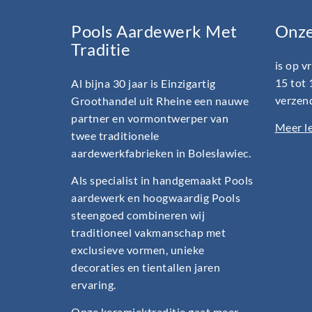
Pools Aardewerk Met
Onz
Traditie
is op v
15 tot 
Al bijna 30 jaar is Einzigartig
verzend
Groothandel uit Rheine een nauwe
partner en vormontwerper van
Meer le
twee traditionele
aardewerkfabrieken in Bolesławiec.
Als specialist in handgemaakt Pools
aardewerk en hoogwaardig Pools
steengoed combineren wij
traditioneel vakmanschap met
exclusieve vormen, unieke
decoraties en tientallen jaren
ervaring.
Onze keramiektraditie gaat meer