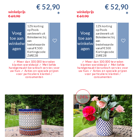
€ 52,90
€ 52,90
winkelprijs
winkelprijs
*
*
€ 69,90
€ 69,90
12% korting
12% korting
op Pools
op Pools
Voeg
Voeg
aardewerk uit
aardewerk uit
Bolesławiec bij
Bolesławiec bij
toe aan
toe aan
een
een
winkelw
winkelw
bestelwaarde
bestelwaarde
agen
agen
vanaf € 500
vanaf € 500
Kortingscode:
Kortingscode:
Z6RE2B
Z6RE2B
✓ Meer dan 100.000 tevreden
✓ Meer dan 100.000 tevreden
klanten wereldwijd ✓ Met liefde
klanten wereldwijd ✓ Met liefde
handgemaakt keramisch servies voor
handgemaakt keramisch servies voor
uw huis ✓ Acties en speciale prijzen
uw huis ✓ Acties en speciale prijzen
voor particuliere klanten /
voor particuliere klanten /
consumenten
consumenten
-24%