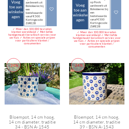
Voeg
op Pools
aardewerk uit
Voeg
aardewerk uit
Bolesławiec bij
toe aan
Bolesławiec bij
een
toe aan
winkelw
een
bestelwaarde
winkelw
agen
bestelwaarde
vanaf € 500
agen
vanaf € 500
Kortingscode:
Kortingscode:
Z6RE2B
Z6RE2B
✓ Meer dan 100.000 tevreden
klanten wereldwijd ✓ Met liefde
✓ Meer dan 100.000 tevreden
handgemaakt keramisch servies voor
klanten wereldwijd ✓ Met liefde
uw huis ✓ Acties en speciale prijzen
handgemaakt keramisch servies voor
voor particuliere klanten /
uw huis ✓ Acties en speciale prijzen
consumenten
voor particuliere klanten /
consumenten
-24%
-24%
Bloempot, 14 cm hoog,
Bloempot, 14 cm hoog,
14 cm diameter, traditie
14 cm diameter, traditie
34 - BSN A-1545
39 - BSN A-1543