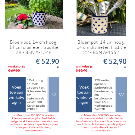
Bloempot, 14 cm hoog,
Bloempot, 14 cm hoog,
14 cm diameter, traditie
14 cm diameter, traditie
28 - BSN A-1548
22 - BSN A-1552
€ 52,90
€ 52,90
winkelprijs
winkelprijs
*
*
€ 69,90
€ 69,90
12% korting
12% korting
op Pools
op Pools
Voeg
Voeg
aardewerk uit
aardewerk uit
Bolesławiec bij
Bolesławiec bij
toe aan
toe aan
een
een
winkelw
winkelw
bestelwaarde
bestelwaarde
agen
agen
vanaf € 500
vanaf € 500
Kortingscode:
Kortingscode:
Z6RE2B
Z6RE2B
✓ Meer dan 100.000 tevreden
✓ Meer dan 100.000 tevreden
klanten wereldwijd ✓ Met liefde
klanten wereldwijd ✓ Met liefde
handgemaakt keramisch servies voor
handgemaakt keramisch servies voor
uw huis ✓ Acties en speciale prijzen
uw huis ✓ Acties en speciale prijzen
voor particuliere klanten /
voor particuliere klanten /
consumenten
consumenten