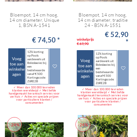
Bloempot, 14 cm hoog,
Bloempot, 14 cm hoog,
14 cm diameter, Unique
14 cm diameter, traditie
1, BSN A-1541
24 - BSN A-1551
€ 52,90
€ 74,50 *
winkelprijs
*
€ 69,90
12% korting
12% korting
op Pools
op Pools
Voeg
aardewerk uit
Voeg
aardewerk uit
Bolesławiec bij
toe aan
Bolesławiec bij
toe aan
een
winkelw
een
bestelwaarde
winkelw
bestelwaarde
agen
vanaf € 500
agen
vanaf € 500
Kortingscode:
Kortingscode:
Z6RE2B
Z6RE2B
✓ Meer dan 100.000 tevreden
✓ Meer dan 100.000 tevreden
klanten wereldwijd ✓ Met liefde
klanten wereldwijd ✓ Met liefde
handgemaakt keramisch servies voor
handgemaakt keramisch servies voor
uw huis ✓ Acties en speciale prijzen
uw huis ✓ Acties en speciale prijzen
voor particuliere klanten /
voor particuliere klanten /
consumenten
consumenten
-24%
-24%