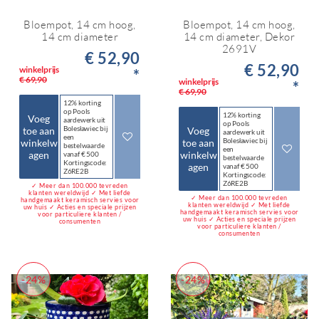
Bloempot, 14 cm hoog,
Bloempot, 14 cm hoog,
14 cm diameter
14 cm diameter, Dekor
2691V
€ 52,90
€ 52,90
winkelprijs
*
€ 69,90
winkelprijs
*
€ 69,90
12% korting
op Pools
12% korting
Voeg
aardewerk uit
op Pools
Bolesławiec bij
toe aan
Voeg
aardewerk uit
een
Bolesławiec bij
winkelw
toe aan
bestelwaarde
een
agen
winkelw
vanaf € 500
bestelwaarde
Kortingscode:
agen
vanaf € 500
Z6RE2B
Kortingscode:
Z6RE2B
✓ Meer dan 100.000 tevreden
klanten wereldwijd ✓ Met liefde
✓ Meer dan 100.000 tevreden
handgemaakt keramisch servies voor
klanten wereldwijd ✓ Met liefde
uw huis ✓ Acties en speciale prijzen
handgemaakt keramisch servies voor
voor particuliere klanten /
uw huis ✓ Acties en speciale prijzen
consumenten
voor particuliere klanten /
consumenten
-24%
-24%