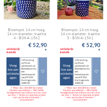
Bloempot, 14 cm hoog,
Bloempot, 14 cm hoog,
14 cm diameter, traditie
14 cm diameter, traditie
4 - BSN A-1562
5 - BSN A-1561
€ 52,90
€ 52,90
winkelprijs
winkelprijs
*
*
€ 69,90
€ 69,90
12% korting
12% korting
op Pools
op Pools
Voeg
Voeg
aardewerk uit
aardewerk uit
Bolesławiec bij
Bolesławiec bij
toe aan
toe aan
een
een
winkelw
winkelw
bestelwaarde
bestelwaarde
agen
agen
vanaf € 500
vanaf € 500
Kortingscode:
Kortingscode:
Z6RE2B
Z6RE2B
✓ Meer dan 100.000 tevreden
✓ Meer dan 100.000 tevreden
klanten wereldwijd ✓ Met liefde
klanten wereldwijd ✓ Met liefde
handgemaakt keramisch servies voor
handgemaakt keramisch servies voor
uw huis ✓ Acties en speciale prijzen
uw huis ✓ Acties en speciale prijzen
voor particuliere klanten /
voor particuliere klanten /
consumenten
consumenten