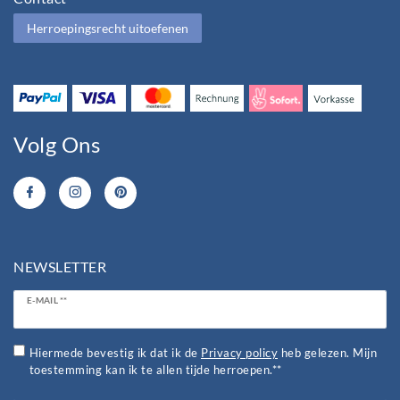
Herroepingsrecht uitoefenen
Volg Ons
NEWSLETTER
Ceres::Template.newsletterHoneypotLabel
E-MAIL **
Hiermede bevestig ik dat ik de
Privacy policy
heb gelezen. Mijn
toestemming kan ik te allen tijde herroepen.**