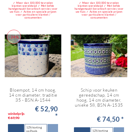
✓ Meer dan 100.000 tevreden
✓ Meer dan 100.000 tevreden
klanten wereldwijd ✓ Met liefde
klanten wereldwijd ✓ Met liefde
handgemaakt keramisch servies voor
handgemaakt keramisch servies voor
uw huis ✓ Acties en speciale prijzen
uw huis ✓ Acties en speciale prijzen
voor particuliere klanten /
voor particuliere klanten /
consumenten
consumenten
-24%
Bloempot, 14 cm hoog,
Schip voor keuken
14 cm diameter, traditie
gereedschap, 14 cm
35 - BSN A-1544
hoog, 14 cm diameter,
unieke 58, BSN A-1535
€ 52,90
winkelprijs
*
€ 74,50 *
€ 69,90
12% korting
12% korting
op Pools