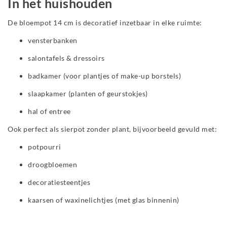
In het huishouden
De bloempot 14 cm is decoratief inzetbaar in elke ruimte:
vensterbanken
salontafels & dressoirs
badkamer (voor plantjes of make-up borstels)
slaapkamer (planten of geurstokjes)
hal of entree
Ook perfect als sierpot zonder plant, bijvoorbeeld gevuld met:
potpourri
droogbloemen
decoratiesteentjes
kaarsen of waxinelichtjes (met glas binnenin)