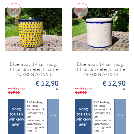
-24%
-24%
Bloempot, 14 cm hoog,
Bloempot, 14 cm hoog,
14 cm diameter, traditie
14 cm diameter, traditie
20 - BSN A-1553
26 - BSN A-1549
€ 52,90
€ 52,90
winkelprijs
winkelprijs
*
*
€ 69,90
€ 69,90
12% korting
12% korting
op Pools
op Pools
Voeg
Voeg
aardewerk uit
aardewerk uit
Bolesławiec bij
Bolesławiec bij
toe aan
toe aan
een
een
winkelw
winkelw
bestelwaarde
bestelwaarde
agen
agen
vanaf € 500
vanaf € 500
Kortingscode:
Kortingscode:
Z6RE2B
Z6RE2B