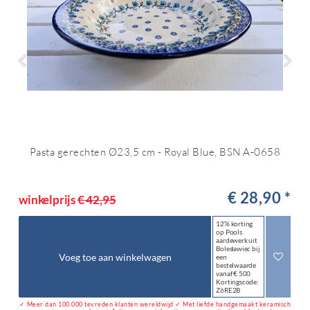
Pasta gerechten Ø23,5 cm - Royal Blue, BSN A-0658
€ 28,90 *
winkelprijs
€ 42,95
12% korting
op Pools
aardewerk uit
Bolesławiec bij
Voeg toe aan winkelwagen
een
bestelwaarde
vanaf € 500
Kortingscode:
Z6RE2B
✓ Meer dan 100.000 tevreden klanten wereldwijd ✓ Met liefde handgemaakt keramisch