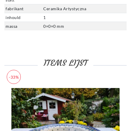
fabrikant
Ceramika Artystyczna
inhould
1
massa
0
×
0
×
0
mm
ITEMS LIJST
-33%