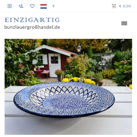
€
€ 0,00